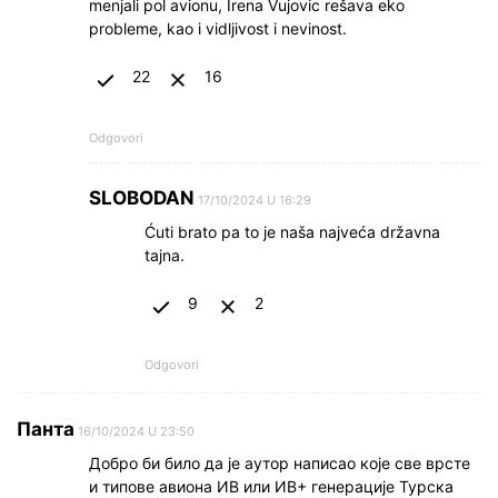
menjali pol avionu, Irena Vujovic rešava eko
probleme, kao i vidljivost i nevinost.
22
16
Odgovori
SLOBODAN
17/10/2024 U 16:29
Ćuti brato pa to je naša najveća državna
tajna.
9
2
Odgovori
Панта
16/10/2024 U 23:50
Добро би било да је аутор написао које све врсте
и типове авиона ИВ или ИВ+ генерације Турска