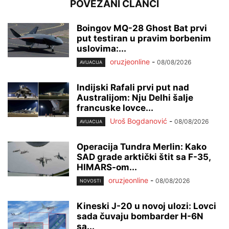
POVEZANI ČLANCI
Boingov MQ-28 Ghost Bat prvi
put testiran u pravim borbenim
uslovima:...
oruzjeonline
-
08/08/2026
AVIJACIJA
Indijski Rafali prvi put nad
Australijom: Nju Delhi šalje
francuske lovce...
Uroš Bogdanović
-
08/08/2026
AVIJACIJA
Operacija Tundra Merlin: Kako
SAD grade arktički štit sa F-35,
HIMARS-om...
oruzjeonline
-
08/08/2026
NOVOSTI
Kineski J-20 u novoj ulozi: Lovci
sada čuvaju bombarder H-6N
sa...