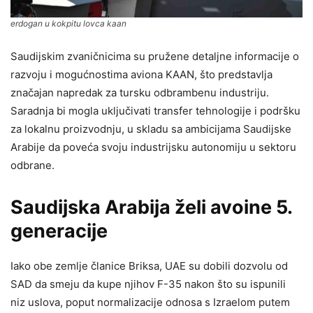
erdogan u kokpitu lovca kaan
Saudijskim zvaničnicima su pružene detaljne informacije o
razvoju i mogućnostima aviona KAAN, što predstavlja
značajan napredak za tursku odbrambenu industriju.
Saradnja bi mogla uključivati transfer tehnologije i podršku
za lokalnu proizvodnju, u skladu sa ambicijama Saudijske
Arabije da poveća svoju industrijsku autonomiju u sektoru
odbrane.
Saudijska Arabija želi avoine 5.
generacije
Iako obe zemlje članice Briksa, UAE su dobili dozvolu od
SAD da smeju da kupe njihov F-35 nakon što su ispunili
niz uslova, poput normalizacije odnosa s Izraelom putem