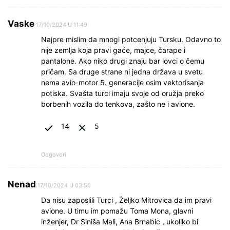
Vaske
17/10/2024 U 11:49
Najpre mislim da mnogi potcenjuju Tursku. Odavno to
nije zemlja koja pravi gaće, majce, čarape i
pantalone. Ako niko drugi znaju bar lovci o čemu
pričam. Sa druge strane ni jedna država u svetu
nema avio-motor 5. generacije osim vektorisanja
potiska. Svašta turci imaju svoje od oružja preko
borbenih vozila do tenkova, zašto ne i avione.
14
5
Odgovori
Nenad
17/10/2024 U 03:50
Da nisu zaposlili Turci , Željko Mitrovica da im pravi
avione. U timu im pomažu Toma Mona, glavni
inženjer, Dr Siniša Mali, Ana Brnabic , ukoliko bi