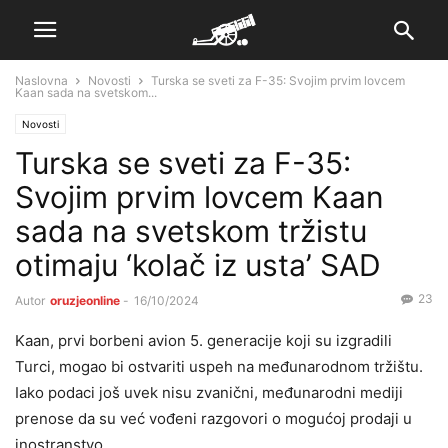
Naslovna
Novosti
Turska se sveti za F-35: Svojim prvim lovcem
Kaan sada na svetskom...
Novosti
Turska se sveti za F-35:
Svojim prvim lovcem Kaan
sada na svetskom tržistu
otimaju ‘kolač iz usta’ SAD
23
Autor
oruzjeonline
-
16/10/2024
Kaan, prvi borbeni avion 5. generacije koji su izgradili
Turci, mogao bi ostvariti uspeh na međunarodnom tržištu.
Iako podaci još uvek nisu zvanični, međunarodni mediji
prenose da su već vođeni razgovori o mogućoj prodaji u
inostranstvo.