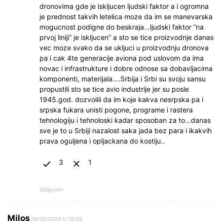
dronovima gde je iskljucen ljudski faktor a i ogromna
je prednost takvih letelica moze da im se manevarska
mogucnost podigne do beskraja…ljudski faktor “na
prvoj liniji” je iskljucen” a sto se tice proizvodnje danas
vec moze svako da se ukljuci u proizvodnju dronova
pa i cak 4te generacije aviona pod uslovom da ima
novac i infrastrukture i dobre odnose sa dobavljacima
komponenti, materijala….Srbija i Srbi su svoju sansu
propustili sto se tice avio industrije jer su posle
1945.god. dozvolili da im koje kakva nesrpska pa i
srpska fukara unisti pogone, programe i rastera
tehnologiju i tehnoloski kadar sposoban za to…danas
sve je to u Srbiji nazalost saka jada bez para i ikakvih
prava oguljena i opljackana do kostiju..
3
1
Odgovori
Milos
18/10/2024 U 15:35