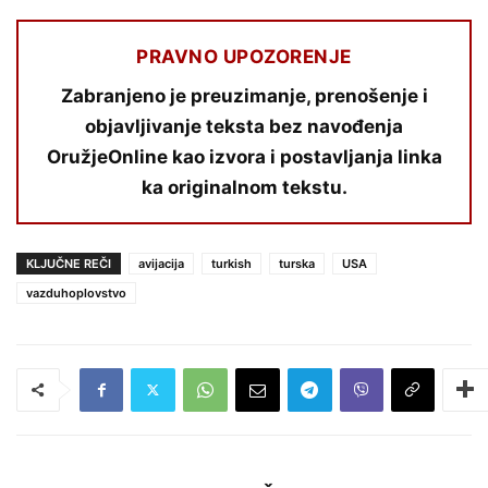
PRAVNO UPOZORENJE
Zabranjeno je preuzimanje, prenošenje i
objavljivanje teksta bez navođenja
OružjeOnline kao izvora i postavljanja linka
ka originalnom tekstu.
KLJUČNE REČI
avijacija
turkish
turska
USA
vazduhoplovstvo