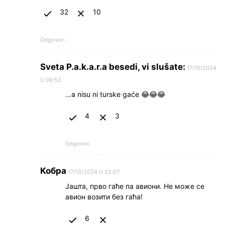
32
10
Odgovori
Sveta P.a.k.a.r.a besedi, vi slušate:
17/10/2024
U 09:52
…a nisu ni turske gaće 😂😂😂
4
3
Odgovori
Кобра
17/10/2024 U 22:07
Јашта, прво гаће па авиони. Не може се
авион возити без гаћа!
6