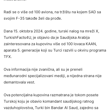
Radi se o više od 100 aviona, na tržištu na kojem SAD sa
svojim F-35 takođe želi da prođe.
Dana 15. oktobra 2024. godine, turski nalog na mreži X,
TurkishFacts4U, je objavio da je Saudijska Arabija
zainteresovana za kupovinu više od 100 lovaca KAAN,
aparata 5. generacije koji su Turci razvili u okviru programa
TFX.
Ova informacija nije zvanična, ali su je preneli
međunarodni specijalizovani mediji, a nijedna strana nije
demantovala vest.
Ova potencijalna kupovina razmatrana je tokom posete
Turskoj koju je obavio komandant saudijskog ratnog
vazduhoplovstva, Turki bin Bandar Al Saud, zajedno sa