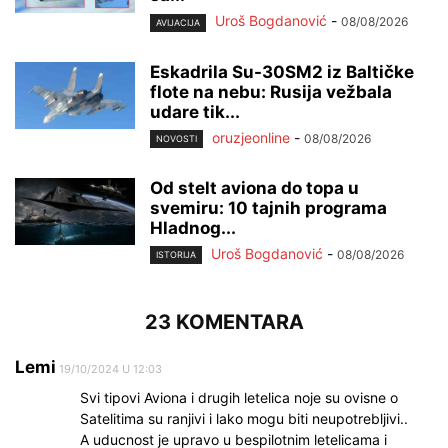
Uroš Bogdanović
-
08/08/2026
AVIJACIJA
Eskadrila Su-30SM2 iz Baltičke
flote na nebu: Rusija vežbala
udare tik...
oruzjeonline
-
08/08/2026
NOVOSTI
Od stelt aviona do topa u
svemiru: 10 tajnih programa
Hladnog...
Uroš Bogdanović
-
08/08/2026
ISTORIJA
23 KOMENTARA
Lemi
19/10/2024 U 12:03
Svi tipovi Aviona i drugih letelica noje su ovisne o
Satelitima su ranjivi i lako mogu biti neupotrebljivi..
A uducnost je upravo u bespilotnim letelicama i