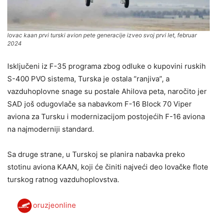
lovac kaan prvi turski avion pete generacije izveo svoj prvi let, februar
2024
Isključeni iz F-35 programa zbog odluke o kupovini ruskih
S-400 PVO sistema, Turska je ostala “ranjiva”, a
vazduhoplovne snage su postale Ahilova peta, naročito jer
SAD još odugovlače sa nabavkom F-16 Block 70 Viper
aviona za Tursku i modernizacijom postojećih F-16 aviona
na najmoderniji standard.
Sa druge strane, u Turskoj se planira nabavka preko
stotinu aviona KAAN, koji će činiti najveći deo lovačke flote
turskog ratnog vazduhoplovstva.
oruzjeonline