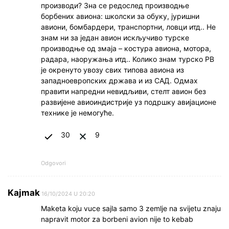
производи? Зна се редослед производње
борбених авиона: школски за обуку, јуришни
авиони, бомбардери, транспортни, ловци итд.. Не
знам ни за један авион искључиво турске
производње од змаја – костура авиона, мотора,
радара, наоружања итд.. Колико знам турско РВ
је окренуто увозу свих типова авиона из
западноевропских држава и из САД. Одмах
правити напредни невидљиви, стелт авион без
развијене авиоиндистрије уз подршку авијационе
технике је немогуће.
30
9
Odgovori
Kajmak
16/10/2024 U 20:20
Maketa koju vuce sajla samo 3 zemlje na svijetu znaju
napravit motor za borbeni avion nije to kebab