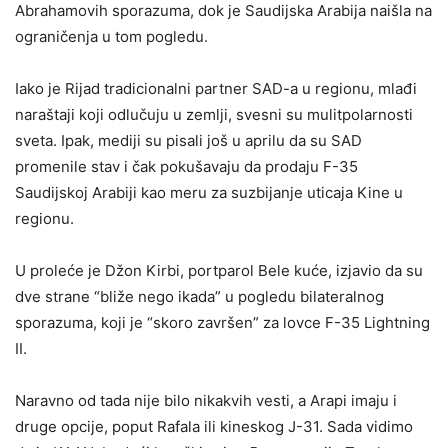
Abrahamovih sporazuma, dok je Saudijska Arabija naišla na
ograničenja u tom pogledu.
Iako je Rijad tradicionalni partner SAD-a u regionu, mlađi
naraštaji koji odlučuju u zemlji, svesni su mulitpolarnosti
sveta. Ipak, mediji su pisali još u aprilu da su SAD
promenile stav i čak pokušavaju da prodaju F-35
Saudijskoj Arabiji kao meru za suzbijanje uticaja Kine u
regionu.
U proleće je Džon Kirbi, portparol Bele kuće, izjavio da su
dve strane “bliže nego ikada” u pogledu bilateralnog
sporazuma, koji je “skoro završen” za lovce F-35 Lightning
II.
Naravno od tada nije bilo nikakvih vesti, a Arapi imaju i
druge opcije, poput Rafala ili kineskog J-31. Sada vidimo