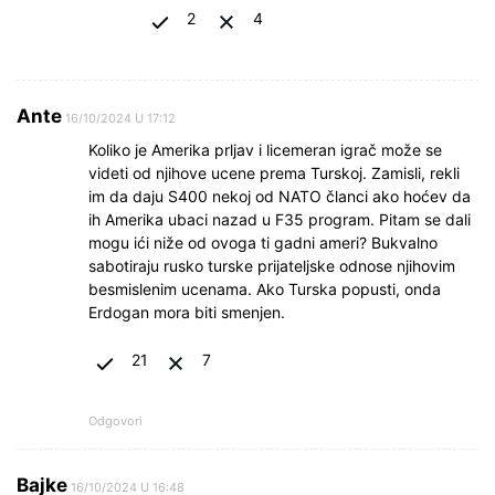
2
4
Ante
16/10/2024 U 17:12
Koliko je Amerika prljav i licemeran igrač može se
videti od njihove ucene prema Turskoj. Zamisli, rekli
im da daju S400 nekoj od NATO članci ako hoćev da
ih Amerika ubaci nazad u F35 program. Pitam se dali
mogu ići niže od ovoga ti gadni ameri? Bukvalno
sabotiraju rusko turske prijateljske odnose njihovim
besmislenim ucenama. Ako Turska popusti, onda
Erdogan mora biti smenjen.
21
7
Odgovori
Bajke
16/10/2024 U 16:48