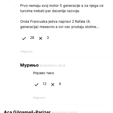
Prvo nemaju svoj motor 5 generacije a za njega ce
turcima trebati par decenija razvoja.
Onda Francuska jedva napravi 2 Rafala (4.
generacija) mesecno a ovi vec prodaju stotine…
28
3
Odgovori
Мурињо
16/10/2024 U 18:23
Управо тако
12
4
Odgovori
Aca Gilgameš-Parizer
16/10/2024 U 15:52