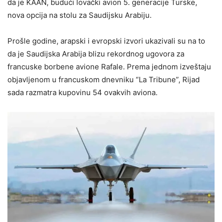
da je KAAN, budući lovački avion 5. generacije Turske,
nova opcija na stolu za Saudijsku Arabiju.
Prošle godine, arapski i evropski izvori ukazivali su na to
da je Saudijska Arabija blizu rekordnog ugovora za
francuske borbene avione Rafale. Prema jednom izveštaju
objavljenom u francuskom dnevniku “La Tribune”, Rijad
sada razmatra kupovinu 54 ovakvih aviona.