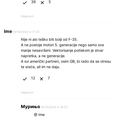
39
5
Odgovori
Ime
16/10/2024 U 17:25
Nije ni alo teško biti bolji od F-35.
A ne postoje motori 5. generacije nego samo sve
manje nesavršeni. Vektorisanje potiskom je stvar
napretka, a ne generacije.
A svi američki partneri, osim GB, bi rado da se otresu
te sreće, ali im ne daju.
12
7
Odgovori
Мурињо
16/10/2024 U 18:22
@ Ime