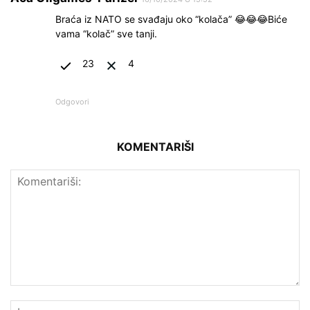
Braća iz NATO se svađaju oko “kolača” 😂😂😂Biće
vama “kolač” sve tanji.
23
4
Odgovori
KOMENTARIŠI