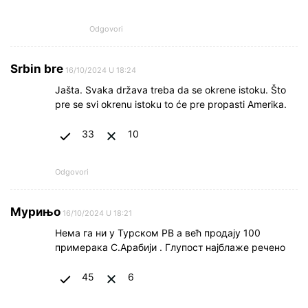
Odgovori
Srbin bre
16/10/2024 U 18:24
Jašta. Svaka država treba da se okrene istoku. Što
pre se svi okrenu istoku to će pre propasti Amerika.
33
10
Odgovori
Мурињо
16/10/2024 U 18:21
Нема га ни у Турском РВ а већ продају 100
примерака С.Арабији . Глупост најблаже речено
45
6