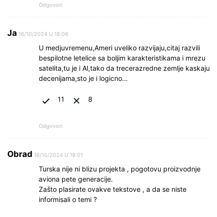
Odgovori
Ja
16/10/2024 U 18:06
U medjuvremenu,Ameri uveliko razvijaju,citaj razvili
bespilotne letelice sa boljim karakteristikama i mrezu
satelita,tu je i Al,tako da trecerazredne zemlje kaskaju
decenijama,sto je i logicno…
11
8
Odgovori
Obrad
16/10/2024 U 18:01
Turska nije ni blizu projekta , pogotovu proizvodnje
aviona pete generacije.
Zašto plasirate ovakve tekstove , a da se niste
informisali o temi ?