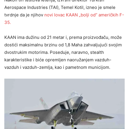
Aerospace Industries (TAI), Temel Kotil, izneo je smele
tvrdnje da je njihov
novi lovac KAAN „bolji od“ američkih F-
35.
KAAN ima dužinu od 21 metar i, prema proizvođaču, može
dostići maksimalnu brzinu od 1,8 Maha zahvaljujući svojim
dvostrukim motorima. Poseduje, naravno, stealth
karakteristike i biće opremljen naoružanjem vazduh-
vazduh i vazduh-zemlja, kao i pametnom municijom.