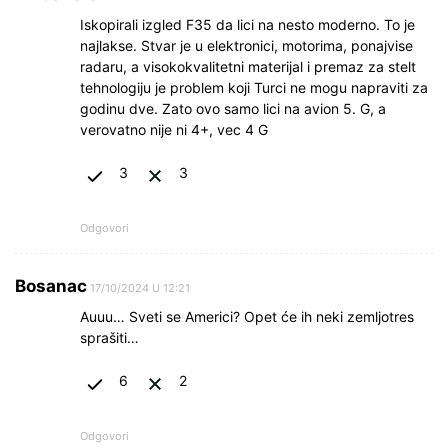
Iskopirali izgled F35 da lici na nesto moderno. To je
najlakse. Stvar je u elektronici, motorima, ponajvise
radaru, a visokokvalitetni materijal i premaz za stelt
tehnologiju je problem koji Turci ne mogu napraviti za
godinu dve. Zato ovo samo lici na avion 5. G, a
verovatno nije ni 4+, vec 4 G
3
3
Odgovori
Bosanac
17/10/2024 U 12:21
Auuu… Sveti se Americi? Opet će ih neki zemljotres
sprašiti…
6
2
Odgovori