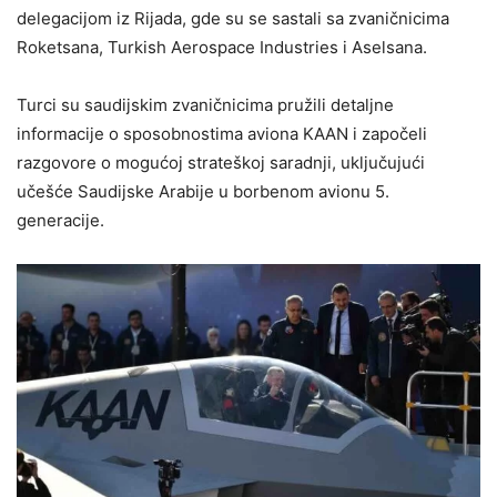
delegacijom iz Rijada, gde su se sastali sa zvaničnicima
Roketsana, Turkish Aerospace Industries i Aselsana.
Turci su saudijskim zvaničnicima pružili detaljne
informacije o sposobnostima aviona KAAN i započeli
razgovore o mogućoj strateškoj saradnji, uključujući
učešće Saudijske Arabije u borbenom avionu 5.
generacije.