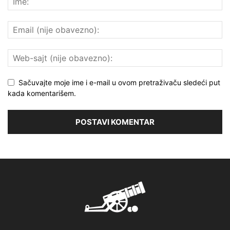
Sačuvajte moje ime i e-mail u ovom pretraživaču sledeći put
kada komentarišem.