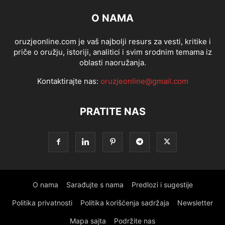
O NAMA
oruzjeonline.com je vaš najbolji resurs za vesti, kritike i
priče o oružju, istoriji, analitici i svim srodnim temama iz
oblasti naoružanja.
Kontaktirajte nas:
oruzjeonline@gmail.com
PRATITE NAS
O nama
Sarađujte s nama
Predlozi i sugestije
Politika privatnosti
Politika korišćenja sadržaja
Newsletter
Mapa sajta
Podržite nas