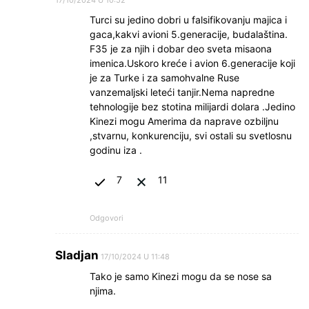
Turci su jedino dobri u falsifikovanju majica i
gaca,kakvi avioni 5.generacije, budalaština.
F35 je za njih i dobar deo sveta misaona
imenica.Uskoro kreće i avion 6.generacije koji
je za Turke i za samohvalne Ruse
vanzemaljski leteći tanjir.Nema napredne
tehnologije bez stotina milijardi dolara .Jedino
Kinezi mogu Amerima da naprave ozbiljnu
,stvarnu, konkurenciju, svi ostali su svetlosnu
godinu iza .
7
11
Odgovori
Sladjan
17/10/2024 U 11:48
Tako je samo Kinezi mogu da se nose sa
njima.