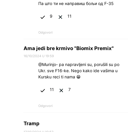
Па што ти не направиш бољи од F-35
9
11
Odgovori
Ama jedi bre krmivo "Biomix Premix"
16/10/2024 U 19:59
@Murinjo- pa napravljeni su, porušili su po
Ukr. sve F16-ke. Nego kako ide vašima u
Kursku reci ti nama 😁
11
7
Odgovori
Tramp
17/10/2024 U 10:52