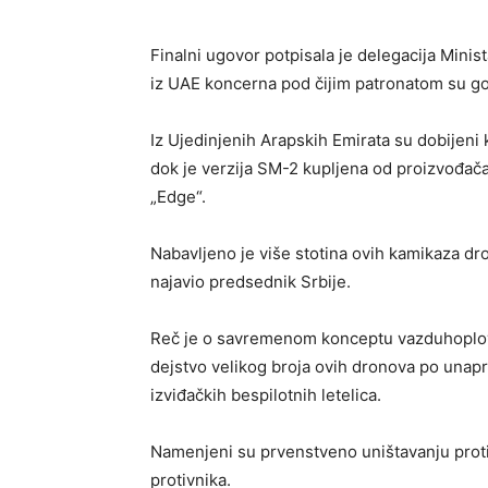
Finalni ugovor potpisala je delegacija Minis
iz UAE koncerna pod čijim patronatom su goto
Iz Ujedinjenih Arapskih Emirata su dobijeni
dok je verzija SM-2 kupljena od proizvođač
„Edge“.
Nabavljeno je više stotina ovih kamikaza dr
najavio predsednik Srbije.
Reč je o savremenom konceptu vazduhoplovn
dejstvo velikog broja ovih dronova po unapre
izviđačkih bespilotnih letelica.
Namenjeni su prvenstveno uništavanju protiv
protivnika.