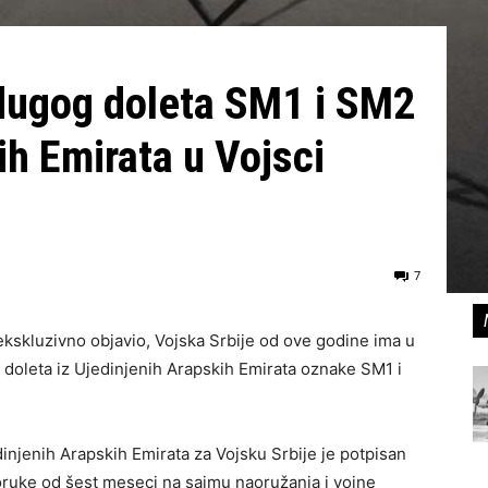
dugog doleta SM1 i SM2
ih Emirata u Vojsci
7
kskluzivno objavio, Vojska Srbije od ove godine ima u
oleta iz Ujedinjenih Arapskih Emirata oznake SM1 i
njenih Arapskih Emirata za Vojsku Srbije je potpisan
oruke od šest meseci na sajmu naoružanja i vojne