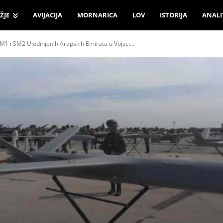
ŽJE
AVIJACIJA
MORNARICA
LOV
ISTORIJA
ANALI
1 i SM2 Ujedinjenih Arapskih Emirata u Vojsci...