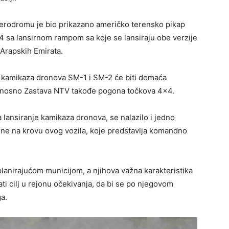
aerodromu je bio prikazano američko terensko pikap
4 sa lansirnom rampom sa koje se lansiraju obe verzije
Arapskih Emirata.
nje kamikaza dronova SM-1 i SM-2 će biti domaća
odnosno Zastava NTV takođe pogona točkova 4×4.
lansiranje kamikaza dronova, se nalazilo i jedno
e na krovu ovog vozila, koje predstavlja komandno
planirajućom municijom, a njihova važna karakteristika
ati cilj u rejonu očekivanja, da bi se po njegovom
ga.