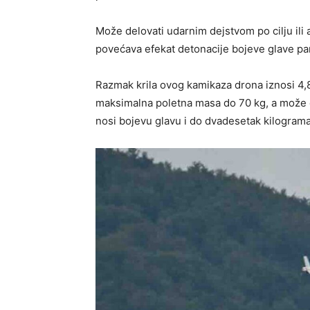
Može delovati udarnim dejstvom po cilju ili
povećava efekat detonacije bojeve glave pa
Razmak krila ovog kamikaza drona iznosi 4,
maksimalna poletna masa do 70 kg, a može d
nosi bojevu glavu i do dvadesetak kilograma