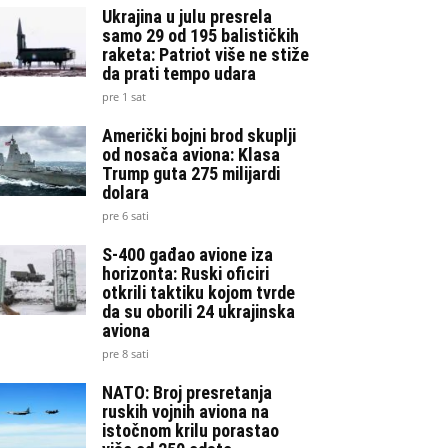
Ukrajina u julu presrela
samo 29 od 195 balističkih
raketa: Patriot više ne stiže
da prati tempo udara
pre 1 sat
Američki bojni brod skuplji
od nosača aviona: Klasa
Trump guta 275 milijardi
dolara
pre 6 sati
S-400 gađao avione iza
horizonta: Ruski oficiri
otkrili taktiku kojom tvrde
da su oborili 24 ukrajinska
aviona
pre 8 sati
NATO: Broj presretanja
ruskih vojnih aviona na
istočnom krilu porastao