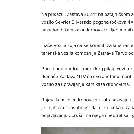
Na prikazu „Zastava 2024“ na batajničkom 
vozilo Ševrlet Silverado pogona točkova 4×
navedenih kamikaza dornova iz Ujedinjenih 
Inače vozila koja će se koristiti za lansira
terenska vozila kompanije Zastava Tervo 
Pored pomenutog američkog pikap vozila za 
domaće Zastava NTV sa dve anetene montirn
vozilo za upravljanje kamikaza dronovima.
Rojevi kamikaza dronova se zato nazivaju i 
je i njihova sposobnost da u letu čekaju zad
pojavljivanju obrušili na njega i neutralisali 