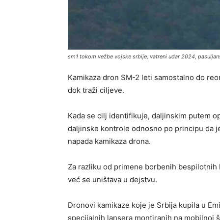
sm1 tokom vežbe vojske srbije, vatreni udar 2024, pasuljan
Kamikaza dron SM-2 leti samostalno do reon
dok traži ciljeve.
Kada se cilj identifikuje, daljinskim putem o
daljinske kontrole odnosno po principu da je
napada kamikaza drona.
Za razliku od primene borbenih bespilotnih l
već se uništava u dejstvu.
Dronovi kamikaze koje je Srbija kupila u Emi
specijalnih lansera montiranih na mobilnoj ša