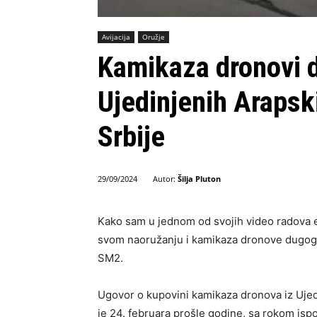
Avijacija
Oružje
Kamikaza dronovi 
Ujedinjenih Arapsk
Srbije
Autor:
Šilja Pluton
29/09/2024
Kako sam u jednom od svojih video radova e
svom naoružanju i kamikaza dronove dugog d
SM2.
Ugovor o kupovini kamikaza dronova iz Ujedi
je 24. februara prošle godine, sa rokom isp