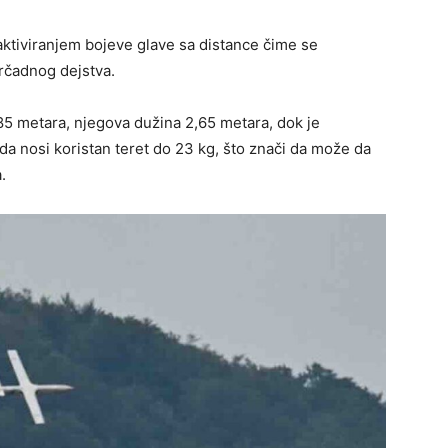
 aktiviranjem bojeve glave sa distance čime se
rčadnog dejstva.
85 metara, njegova dužina 2,65 metara, dok je
a nosi koristan teret do 23 kg, što znači da može da
.