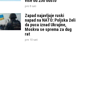
više od 250 odsto
pre 8 sati
Zapad najavljuje ruski
napad na NATO: Poljska želi
da puca iznad Ukrajine,
Moskva se sprema za dug
rat
pre 10 sati