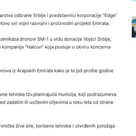
tarstva odbrane Srbije i predstavnici korporacije “Edge”
vo svi vojni razvojni i proizvodni projekti Emirata.
 kamikaza dronovi SM-1 u vidu donacije Vojsci Srbije,
a kompanije “Halcon” koja posluje u okviru koncerna
onova iz Arapskih Emirata kako je to još prošle godine
e tehnike tzv.planirajuća municija, koji podrazumeva
d zadatim ili uočenim ciljevima u toku leta od strane
ničke žive sile, borbene tehnike i utvrđenih položaja