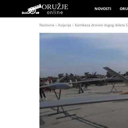
ORUŽJE
NOVOSTI
ORU
online
Naslovna
Avijacija
Kamikaza dronovi dugog doleta SM