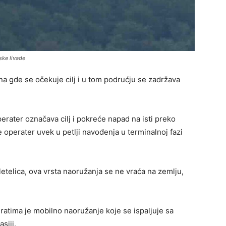
ske livade
a gde se očekuje cilj i u tom podrućju se zadržava
perater označava cilj i pokreće napad na isti preko
 operater uvek u petlji navođenja u terminalnoj fazi
etelica, ova vrsta naoružanja se ne vraća na zemlju,
ratima je mobilno naoružanje koje se ispaljuje sa
siji.