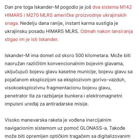
Dan pre toga Iskander-M pogodio je još
dva sistema M142
HIMARS i M270 MLRS američke proizvodnje ukrajinskih
snaga.
Nedelju dana ranije, instant karma sustigla je
ukrajinsku posadu HIMARS MLRS.
Odmah nakon lansiranja
stigao im je isti Iskander.
Iskander-M ima domet od skoro 500 kilometara. Može biti
naoružan različitim konvencionalnim bojevim glavama,
uključujući bojevu glavu kasetne municije, bojevu glavu sa
pojačanom eksplozijom sa eksplozivom gorivo-vazduh,
visokoeksplozivnu fragmentacionu bojevu glavu,
penetrator tla za razbijanje bunkera i elektromagnetni
impulsni uređaj za antiradarske misije.
Visoko manevarska raketa je vođena inercijalnim
navigacionim sistemom uz pomoć GLONASS-a. Takođe
može biti opremljen optičkim tragačem sa digitalizovanim