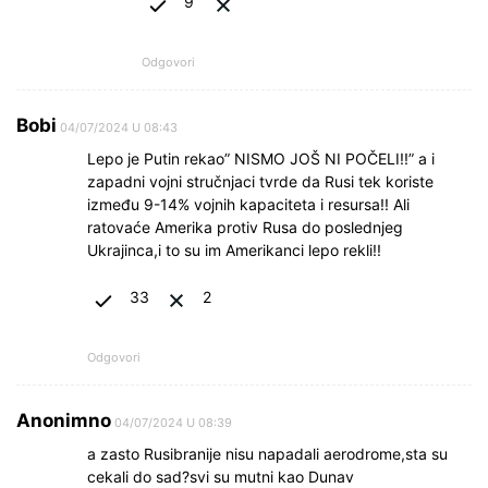
9
Odgovori
Bobi
04/07/2024 U 08:43
Lepo je Putin rekao” NISMO JOŠ NI POČELI!!” a i
zapadni vojni stručnjaci tvrde da Rusi tek koriste
između 9-14% vojnih kapaciteta i resursa!! Ali
ratovaće Amerika protiv Rusa do poslednjeg
Ukrajinca,i to su im Amerikanci lepo rekli!!
33
2
Odgovori
Anonimno
04/07/2024 U 08:39
a zasto Rusibranije nisu napadali aerodrome,sta su
cekali do sad?svi su mutni kao Dunav