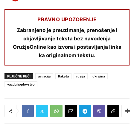
PRAVNO UPOZORENJE
Zabranjeno je preuzimanje, prenošenje i
objavljivanje teksta bez navođenja
OružjeOnline kao izvora i postavljanja linka
ka originalnom tekstu.
KLJUČNE REČI
avijacija
Raketa
rusija
ukrajina
vazduhoplovstvo