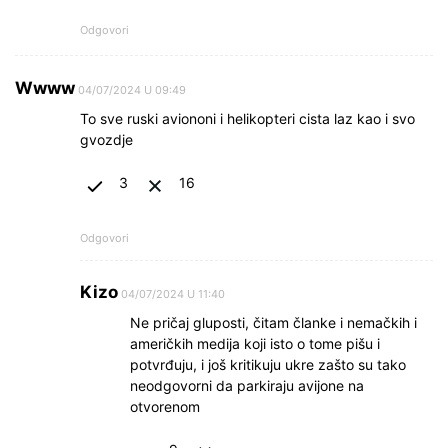
Odgovori
Wwww
04/07/2024 U 09:49
To sve ruski aviononi i helikopteri cista laz kao i svo
gvozdje
3
16
Odgovori
Kizo
04/07/2024 U 11:40
Ne pričaj gluposti, čitam članke i nemačkih i
američkih medija koji isto o tome pišu i
potvrđuju, i još kritikuju ukre zašto su tako
neodgovorni da parkiraju avijone na
otvorenom