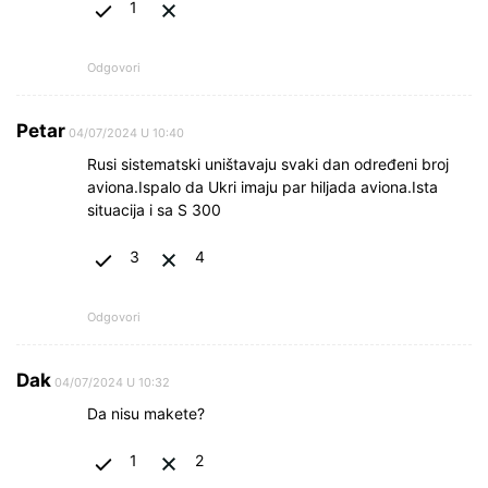
1
Odgovori
Petar
04/07/2024 U 10:40
Rusi sistematski uništavaju svaki dan određeni broj
aviona.Ispalo da Ukri imaju par hiljada aviona.Ista
situacija i sa S 300
3
4
Odgovori
Dak
04/07/2024 U 10:32
Da nisu makete?
1
2