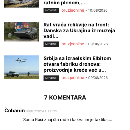
ratnim plenom,...
oruzjeonline
-
10/08/2026
NOVOSTI
Rat vraća relikvije na front:
Danska za Ukrajinu iz muzeja
vadi...
oruzjeonline
-
09/08/2026
NOVOSTI
Srbija sa izraelskim Elbitom
otvara fabriku dronova:
proizvodnja kreće već u...
oruzjeonline
-
09/08/2026
NOVOSTI
7 KOMENTARA
Čobanin
08/07/2024 U 06:39
Samo Rusi znaj šta rade i kakva im je taktika….