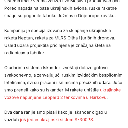
sistema imale veoma zauzet i za Moskvu produktivan dan.
Pored napada na baze ukrajinskih aviona, ruske raketne
snage su pogodile fabriku Južmaš u Dnjepropetrovsku.
Kompanija je specijalizovana za sklapanje ukrajinskih
raketa Neptun, raketa za MLRS Oljha i jurišnih dronova.
Usled udara projektila pričinjena je značajna šteta na
radionicama fabrike.
O udarima sistema Iskander izveštaji dolaze gotovo
svakodnevno, a zahvaljujući ruskim izviđačkim bespilotnim
letelicama, svi su praćeni i snimcima preciznih udara. Juče
smo preneli kako su Iskander-M rakete uništile
ukrajinske
vozove napunjene Leopard 2 tenkovima u Harkovu
.
Dva dana ranije smo pisali kako je Iskander digao u
vazduh
još jedan ukrajinski sistem S-300PS.