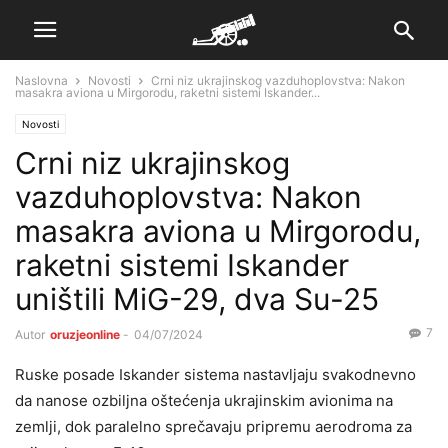
Naslovna
Novosti
Crni niz ukrajinskog vazduhoplovstva: Nakon
masakra aviona u Mirgorodu, raketni sistemi Iskander...
Novosti
Crni niz ukrajinskog
vazduhoplovstva: Nakon
masakra aviona u Mirgorodu,
raketni sistemi Iskander
uništili MiG-29, dva Su-25
7
Autor
oruzjeonline
-
04/07/2024
Ruske posade Iskander sistema nastavljaju svakodnevno
da nanose ozbiljna oštećenja ukrajinskim avionima na
zemlji, dok paralelno sprečavaju pripremu aerodroma za