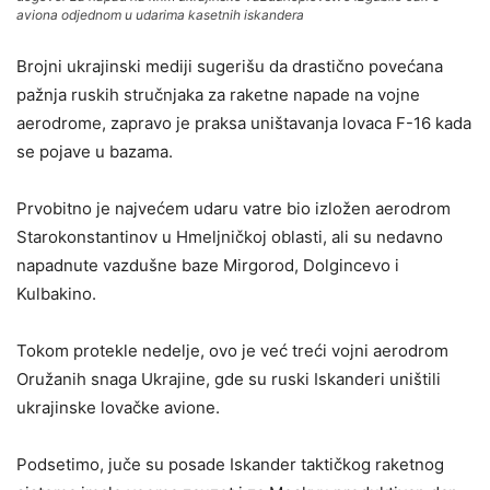
aviona odjednom u udarima kasetnih iskandera
Brojni ukrajinski mediji sugerišu da drastično povećana
pažnja ruskih stručnjaka za raketne napade na vojne
aerodrome, zapravo je praksa uništavanja lovaca F-16 kada
se pojave u bazama.
Prvobitno je najvećem udaru vatre bio izložen aerodrom
Starokonstantinov u Hmeljničkoj oblasti, ali su nedavno
napadnute vazdušne baze Mirgorod, Dolgincevo i
Kulbakino.
Tokom protekle nedelje, ovo je već treći vojni aerodrom
Oružanih snaga Ukrajine, gde su ruski Iskanderi uništili
ukrajinske lovačke avione.
Podsetimo, juče su posade Iskander taktičkog raketnog