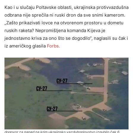
Kao i u slučaju Poltavske oblasti, ukrajinska protivvazdušna
odbrana nije sprečila ni ruski dron da sve snimi kamerom.
„Zašto prikazivati lovce na otvorenom prostoru u dometu
ruskih raketa? Nepromišljena komanda Kijeva je
jednostavno kriva za ono što se dogodilo“, naglasili su čak i
iz američkog glasila
Forbs.
dogovor za napad na krim ukrajinsko vazduhoplovstvo izgubilo čak 6