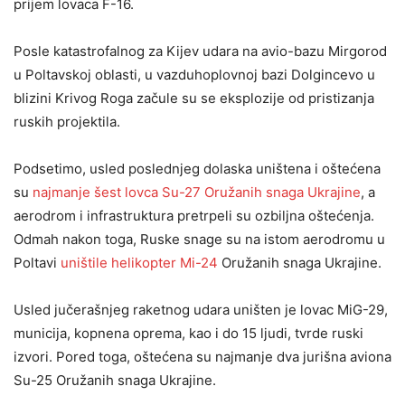
prijem lovaca F-16.
Posle katastrofalnog za Kijev udara na avio-bazu Mirgorod
u Poltavskoj oblasti, u vazduhoplovnoj bazi Dolgincevo u
blizini Krivog Roga začule su se eksplozije od pristizanja
ruskih projektila.
Podsetimo, usled poslednjeg dolaska uništena i oštećena
su
najmanje šest lovca Su-27 Oružanih snaga Ukrajine
, a
aerodrom i infrastruktura pretrpeli su ozbiljna oštećenja.
Odmah nakon toga, Ruske snage su na istom aerodromu u
Poltavi
uništile helikopter Mi-24
Oružanih snaga Ukrajine.
Usled jučerašnjeg raketnog udara uništen je lovac MiG-29,
municija, kopnena oprema, kao i do 15 ljudi, tvrde ruski
izvori. Pored toga, oštećena su najmanje dva jurišna aviona
Su-25 Oružanih snaga Ukrajine.