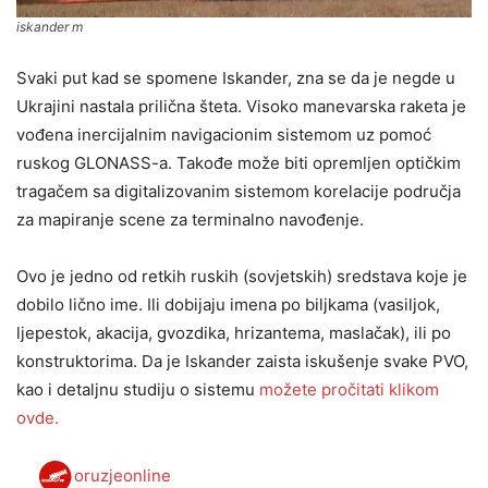
iskander m
Svaki put kad se spomene Iskander, zna se da je negde u
Ukrajini nastala prilična šteta. Visoko manevarska raketa je
vođena inercijalnim navigacionim sistemom uz pomoć
ruskog GLONASS-a. Takođe može biti opremljen optičkim
tragačem sa digitalizovanim sistemom korelacije područja
za mapiranje scene za terminalno navođenje.
Ovo je jedno od retkih ruskih (sovjetskih) sredstava koje je
dobilo lično ime. Ili dobijaju imena po biljkama (vasiljok,
ljepestok, akacija, gvozdika, hrizantema, maslačak), ili po
konstruktorima. Da je Iskander zaista iskušenje svake PVO,
kao i detaljnu studiju o sistemu
možete pročitati klikom
ovde.
oruzjeonline