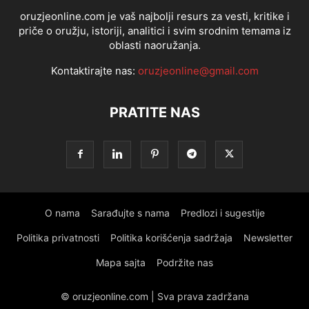
oruzjeonline.com je vaš najbolji resurs za vesti, kritike i
priče o oružju, istoriji, analitici i svim srodnim temama iz
oblasti naoružanja.
Kontaktirajte nas:
oruzjeonline@gmail.com
PRATITE NAS
O nama
Sarađujte s nama
Predlozi i sugestije
Politika privatnosti
Politika korišćenja sadržaja
Newsletter
Mapa sajta
Podržite nas
© oruzjeonline.com | Sva prava zadržana