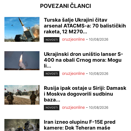
POVEZANI ČLANCI
Turska šalje Ukrajini čitav
arsenal ATACMS-a: 70 balističkih
raketa, 12 M270...
oruzjeonline
-
10/08/2026
NOVOSTI
Ukrajinski dron uništio lanser S-
400 na obali Crnog mora: Mogu
li...
oruzjeonline
-
10/08/2026
NOVOSTI
Rusija ipak ostaje u Siriji: Damask
i Moskva dogovorili sudbinu
baza...
oruzjeonline
-
10/08/2026
NOVOSTI
Iran izneo olupinu F-15E pred
kamere: Dok Teheran maše