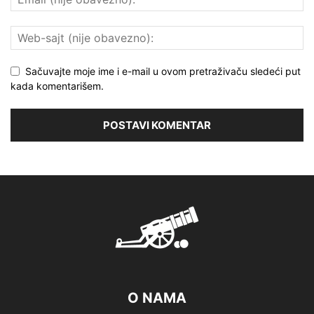
Sačuvajte moje ime i e-mail u ovom pretraživaču sledeći put
kada komentarišem.
O NAMA