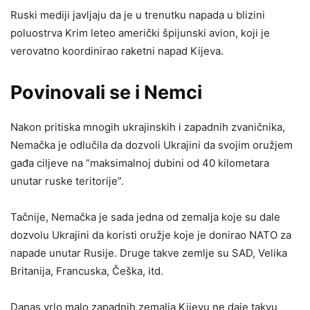
Ruski mediji javljaju da je u trenutku napada u blizini
poluostrva Krim leteo američki špijunski avion, koji je
verovatno koordinirao raketni napad Kijeva.
Povinovali se i Nemci
Nakon pritiska mnogih ukrajinskih i zapadnih zvaničnika,
Nemačka je odlučila da dozvoli Ukrajini da svojim oružjem
gađa ciljeve na “maksimalnoj dubini od 40 kilometara
unutar ruske teritorije”.
Tačnije, Nemačka je sada jedna od zemalja koje su dale
dozvolu Ukrajini da koristi oružje koje je donirao NATO za
napade unutar Rusije. Druge takve zemlje su SAD, Velika
Britanija, Francuska, Češka, itd.
Danas vrlo malo zapadnih zemalja Kijevu ne daje takvu