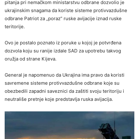
pitanja pri nemačkom ministarstvu odbrane dozvolio je
ukrajinskim snagama da koriste sisteme protivvazdušne
odbrane Patriot za „poraz” ruske avijacije iznad ruske
teritorije.
Ovo je postalo poznato iz poruke u kojoj je potvrđena
dozvola koju su ranije izdale SAD za upotrebu takvog
oružja od strane Kijeva.
General je napomenuo da Ukrajina ima pravo da koristi
savremene sisteme protivvazdušne odbrane koje su
obezbedili zapadni saveznici da zaštiti svoju teritoriju i
neutrališe pretnje koje predstavlja ruska avijacija.