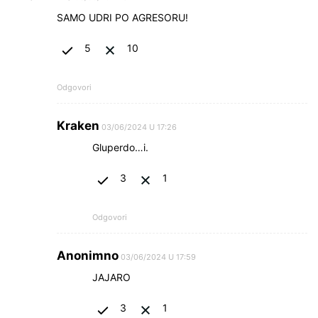
SAMO UDRI PO AGRESORU!
5
10
Odgovori
Kraken
03/06/2024 U 17:26
Gluperdo…i.
3
1
Odgovori
Anonimno
03/06/2024 U 17:59
JAJARO
3
1