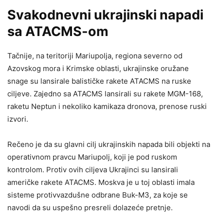
Svakodnevni ukrajinski napadi
sa ATACMS-om
Tačnije, na teritoriji Mariupolja, regiona severno od
Azovskog mora i Krimske oblasti, ukrajinske oružane
snage su lansirale balističke rakete ATACMS na ruske
ciljeve. Zajedno sa ATACMS lansirali su rakete MGM-168,
raketu Neptun i nekoliko kamikaza dronova, prenose ruski
izvori.
Rečeno je da su glavni cilj ukrajinskih napada bili objekti na
operativnom pravcu Mariupolj, koji je pod ruskom
kontrolom. Protiv ovih ciljeva Ukrajinci su lansirali
američke rakete ATACMS. Moskva je u toj oblasti imala
sisteme protivvazdušne odbrane Buk-M3, za koje se
navodi da su uspešno presreli dolazeće pretnje.