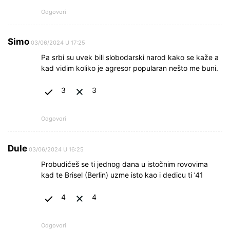
Odgovori
Simo
03/06/2024 U 17:25
Pa srbi su uvek bili slobodarski narod kako se kaže a
kad vidim koliko je agresor popularan nešto me buni.
3
3
Odgovori
Dule
03/06/2024 U 16:25
Probudićeš se ti jednog dana u istočnim rovovima
kad te Brisel (Berlin) uzme isto kao i dedicu ti ’41
4
4
Odgovori