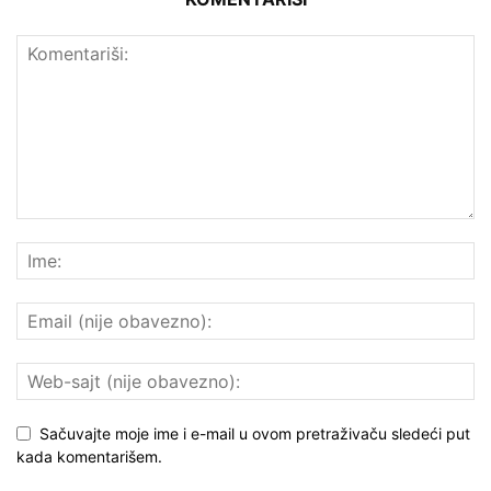
Sačuvajte moje ime i e-mail u ovom pretraživaču sledeći put
kada komentarišem.