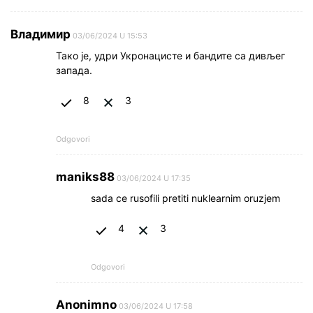
Владимир
03/06/2024 U 15:53
Тако је, удри Укронацисте и бандите са дивљег
запада.
8
3
Odgovori
maniks88
03/06/2024 U 17:35
sada ce rusofili pretiti nuklearnim oruzjem
4
3
Odgovori
Anonimno
03/06/2024 U 17:58