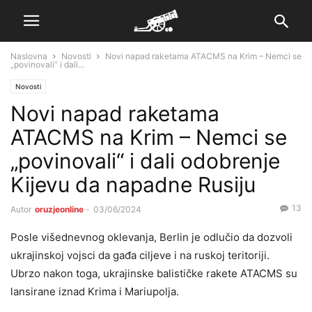
Naslovna
Novosti
Novi napad raketama ATACMS na Krim – Nemci se
„povinovali“ i dali...
Novosti
Novi napad raketama
ATACMS na Krim – Nemci se
„povinovali“ i dali odobrenje
Kijevu da napadne Rusiju
13
Autor
oruzjeonline
-
03/06/2024
Posle višednevnog oklevanja, Berlin je odlučio da dozvoli
ukrajinskoj vojsci da gađa ciljeve i na ruskoj teritoriji.
Ubrzo nakon toga, ukrajinske balističke rakete ATACMS su
lansirane iznad Krima i Mariupolja.