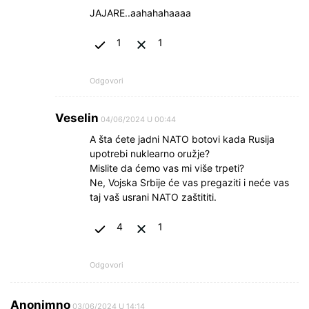
JAJARE..aahahahaaaa
1
1
Odgovori
Veselin
04/06/2024 U 00:44
A šta ćete jadni NATO botovi kada Rusija
upotrebi nuklearno oružje?
Mislite da ćemo vas mi više trpeti?
Ne, Vojska Srbije će vas pregaziti i neće vas
taj vaš usrani NATO zaštititi.
4
1
Odgovori
Anonimno
03/06/2024 U 14:14