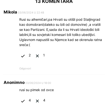
13 KOMENTARA
Mikola
03/06/2024 U 22:48
Rusi su alhemičari,pa Hrvati su otišli pod Staljingrad
kao domobrani(daleko su bili od domovine) ,a vratili
se kao Partizani. E,sada da li su Hrvati ideološki bili
labilni,ili su sovjetski komesari bili toliko ubedljivi.
Uglavnom napustili su Njemce kad se okrenula ratna
sreća:(
2
1
Odgovori
Anonimno
03/06/2024 U 18:00
rusi su pimek od ovce
4
4