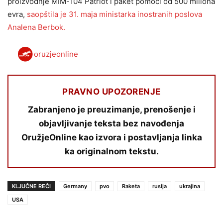
proizvodnje MIM-104 Patriot i paket pomoći od 500 miliona
evra,
saopštila je 31. maja ministarka inostranih poslova
Analena Berbok.
oruzjeonline
PRAVNO UPOZORENJE
Zabranjeno je preuzimanje, prenošenje i
objavljivanje teksta bez navođenja
OružjeOnline kao izvora i postavljanja linka
ka originalnom tekstu.
KLJUČNE REČI
Germany
pvo
Raketa
rusija
ukrajina
USA