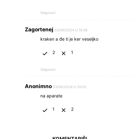
Odgovori
Zagortenej
03/06/2024 U 19:28
kraken a đe ti je ker veseljko
2
1
Odgovori
Anonimno
03/06/2024 U 20:02
na aparate
1
2
KOMENTARIŠI