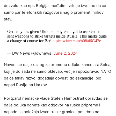
dozvolu, kao npr. Belgija, međutim, vrlo je izvesno da će
samo par telefonskih razgovora naglo promeniti njihov
stav.
Germany has given Ukraine the green light to use German-
sent weapons to strike targets inside Russia. This marks quite
a change of course for Berlin.
pic.twitter.com/n08ai6G42e
— DW News (@dwnews)
June 2, 2024
Navodi se da je razlog za promenu odluke kancelara Solca,
koji je do sada ne samo oklevao, već je i upozoravao NATO
da će takav razvoj događaja dovesti do eskalacije, bio
napad Rusije na Harkov.
Portparol nemačke vlade Štefen Hempstrajt opravdao se
da je odluka doneta kao odgovor na ruske pripreme i
napade sa položaja izvan ruske granice, posebno na