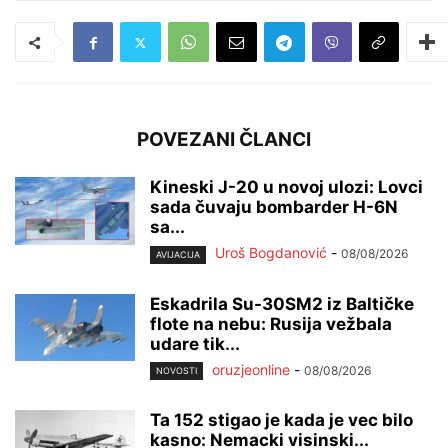
POVEZANI ČLANCI
Kineski J-20 u novoj ulozi: Lovci
sada čuvaju bombarder H-6N
sa...
Uroš Bogdanović
-
08/08/2026
AVIJACIJA
Eskadrila Su-30SM2 iz Baltičke
flote na nebu: Rusija vežbala
udare tik...
oruzjeonline
-
08/08/2026
NOVOSTI
Ta 152 stigao je kada je vec bilo
kasno: Nemacki visinski...