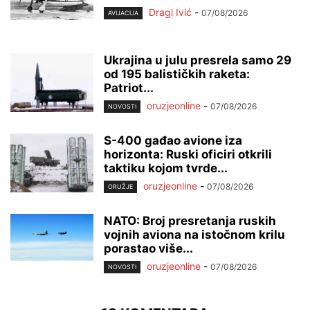
Dragi Ivić
-
07/08/2026
AVIJACIJA
Ukrajina u julu presrela samo 29
od 195 balističkih raketa:
Patriot...
oruzjeonline
-
07/08/2026
NOVOSTI
S-400 gađao avione iza
horizonta: Ruski oficiri otkrili
taktiku kojom tvrde...
oruzjeonline
-
07/08/2026
ORUŽJE
NATO: Broj presretanja ruskih
vojnih aviona na istočnom krilu
porastao više...
oruzjeonline
-
07/08/2026
NOVOSTI