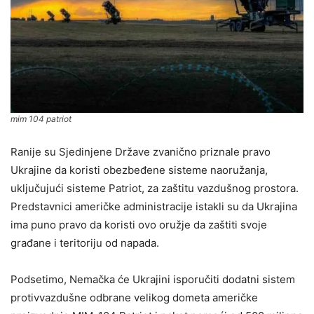
mim 104 patriot
Ranije su Sjedinjene Države zvanično priznale pravo
Ukrajine da koristi obezbeđene sisteme naoružanja,
uključujući sisteme Patriot, za zaštitu vazdušnog prostora.
Predstavnici američke administracije istakli su da Ukrajina
ima puno pravo da koristi ovo oružje da zaštiti svoje
građane i teritoriju od napada.
Podsetimo, Nemačka će Ukrajini isporučiti dodatni sistem
protivvazdušne odbrane velikog dometa američke