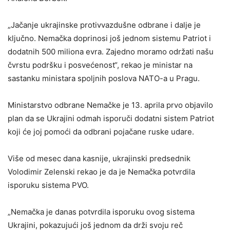
„Jačanje ukrajinske protivvazdušne odbrane i dalje je
ključno. Nemačka doprinosi još jednom sistemu Patriot i
dodatnih 500 miliona evra. Zajedno moramo održati našu
čvrstu podršku i posvećenost“, rekao je ministar na
sastanku ministara spoljnih poslova NATO-a u Pragu.
Ministarstvo odbrane Nemačke je 13. aprila prvo objavilo
plan da se Ukrajini odmah isporuči dodatni sistem Patriot
koji će joj pomoći da odbrani pojačane ruske udare.
Više od mesec dana kasnije, ukrajinski predsednik
Volodimir Zelenski rekao je da je Nemačka potvrdila
isporuku sistema PVO.
„Nemačka je danas potvrdila isporuku ovog sistema
Ukrajini, pokazujući još jednom da drži svoju reč