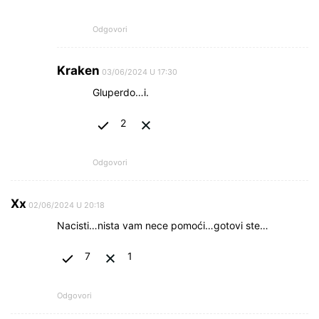
Odgovori
Kraken
03/06/2024 U 17:30
Gluperdo…i.
2
Odgovori
Xx
02/06/2024 U 20:18
Nacisti…nista vam nece pomoći…gotovi ste…
7
1
Odgovori