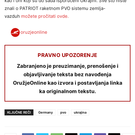
kao i oni koji su do sada isporučeni Ukrajini. Sve što niste
znali o PATRIOT raketnom PVO sistemu zemlja-
vazduh
možete pročitati ovde.
oruzjeonline
PRAVNO UPOZORENJE
Zabranjeno je preuzimanje, prenošenje i
objavljivanje teksta bez navođenja
OružjeOnline kao izvora i postavljanja linka
ka originalnom tekstu.
KLJUČNE REČI
Germany
pvo
ukrajina