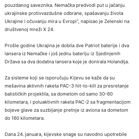
pouzdanog saveznika. Nemačka predvodi put u jačanju
ukrajinske protivvazdušne odbrane, spašavanju života
Ukrajine i očuvanju mira u Evropi“, napisao je Zelenski na
društvenoj mreži X 24.
Prošle godine Ukrajina je dobila dve Patriot baterije i dva
lansera iz Nemačke i još jednu bateriju iz Sjedinjenih
Država sa dva dodatna lansera koje je donirala Holandija.
Za sisteme koji se isporučuju Kijevu se kaže da su
mešavina aktivnih raketa PAC-3 hit-to-kill za presretanje
balističkih projektila, sa dometom od samo 30-60
kilometara, i poluaktivnih raketa PAC-2 sa fragmentacijom
bojeve glave za suzbijanje pretnje iz aviona sa dometom
do 160 kilometara.
Dana 24. januara, kijevske snage su navodno upotrebile