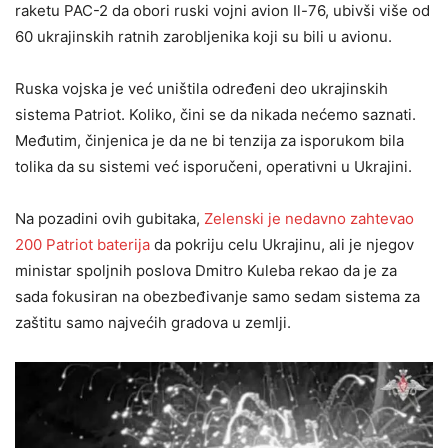
raketu PAC-2 da obori ruski vojni avion Il-76, ubivši više od
60 ukrajinskih ratnih zarobljenika koji su bili u avionu.
Ruska vojska je već uništila određeni deo ukrajinskih
sistema Patriot. Koliko, čini se da nikada nećemo saznati.
Međutim, činjenica je da ne bi tenzija za isporukom bila
tolika da su sistemi već isporučeni, operativni u Ukrajini.
Na pozadini ovih gubitaka,
Zelenski je nedavno zahtevao
200 Patriot baterija
da pokriju celu Ukrajinu, ali je njegov
ministar spoljnih poslova Dmitro Kuleba rekao da je za
sada fokusiran na obezbeđivanje samo sedam sistema za
zaštitu samo najvećih gradova u zemlji.