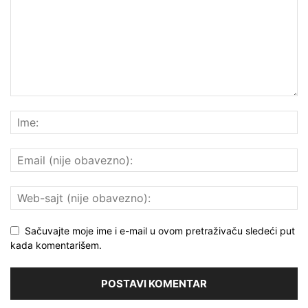
Sačuvajte moje ime i e-mail u ovom pretraživaču sledeći put
kada komentarišem.