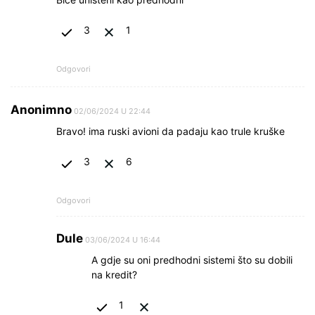
3
1
Odgovori
Anonimno
02/06/2024 U 22:44
Bravo! ima ruski avioni da padaju kao trule kruške
3
6
Odgovori
Dule
03/06/2024 U 16:44
A gdje su oni predhodni sistemi što su dobili
na kredit?
1