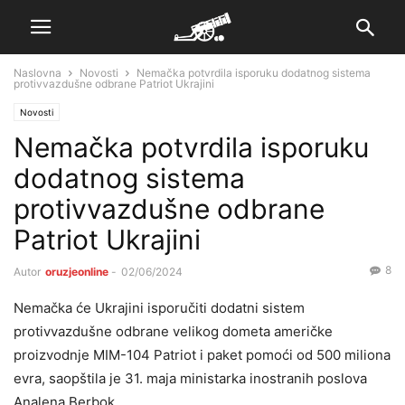
Naslovna
Novosti
Nemačka potvrdila isporuku dodatnog sistema
protivvazdušne odbrane Patriot Ukrajini
Novosti
Nemačka potvrdila isporuku
dodatnog sistema
protivvazdušne odbrane
Patriot Ukrajini
8
Autor
oruzjeonline
-
02/06/2024
Nemačka će Ukrajini isporučiti dodatni sistem
protivvazdušne odbrane velikog dometa američke
proizvodnje MIM-104 Patriot i paket pomoći od 500 miliona
evra, saopštila je 31. maja ministarka inostranih poslova
Analena Berbok.