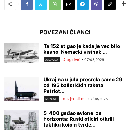
POVEZANI ČLANCI
Ta 152 stigao je kada je vec bilo
kasno: Nemacki visinski...
Dragi Ivić
-
07/08/2026
AVIJACIJA
Ukrajina u julu presrela samo 29
od 195 balističkih raketa:
Patriot...
oruzjeonline
-
07/08/2026
NOVOSTI
S-400 gađao avione iza
horizonta: Ruski oficiri otkrili
taktiku kojom tvrde...