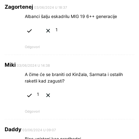
Zagortenej
03/06/2024 U 18:37
Albanci šalju eskadrilu MIG 19 6++ generacije
1
Odgovori
Miki
03/06/2024 U 14:38
A čime će se braniti od Kinžala, Sarmata i ostalih
raketli kad zagusti?
1
Odgovori
Daddy
03/06/2024 U 09:07
Bice unisteni kao predhodni