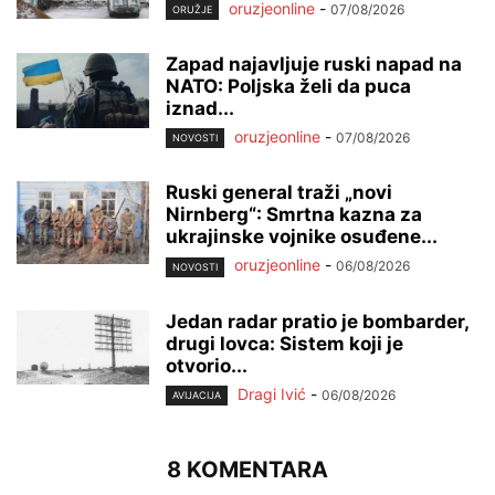
oruzjeonline
-
07/08/2026
ORUŽJE
Zapad najavljuje ruski napad na
NATO: Poljska želi da puca
iznad...
oruzjeonline
-
07/08/2026
NOVOSTI
Ruski general traži „novi
Nirnberg“: Smrtna kazna za
ukrajinske vojnike osuđene...
oruzjeonline
-
06/08/2026
NOVOSTI
Jedan radar pratio je bombarder,
drugi lovca: Sistem koji je
otvorio...
Dragi Ivić
-
06/08/2026
AVIJACIJA
8 KOMENTARA