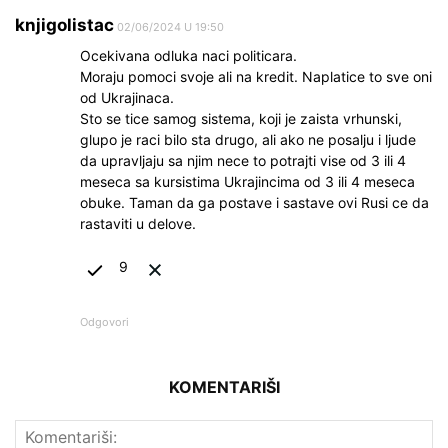
knjigolistac
02/06/2024 U 19:50
Ocekivana odluka naci politicara.
Moraju pomoci svoje ali na kredit. Naplatice to sve oni
od Ukrajinaca.
Sto se tice samog sistema, koji je zaista vrhunski,
glupo je raci bilo sta drugo, ali ako ne posalju i ljude
da upravljaju sa njim nece to potrajti vise od 3 ili 4
meseca sa kursistima Ukrajincima od 3 ili 4 meseca
obuke. Taman da ga postave i sastave ovi Rusi ce da
rastaviti u delove.
9
Odgovori
KOMENTARIŠI