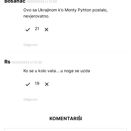
Bosanac
10/04/2024 U 12:50
Ovo sa Ukrajinom k’o Monty Pyhton postalo,
nevjerovatno.
21
Odgovori
Rs
10/04/2024 U 12:32
Ko se u kolo vata….u noge se uzda
19
Odgovori
KOMENTARIŠI