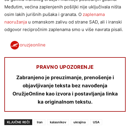
Međutim, većina zaplenjenih pošiljki nije uključivala ništa
osim lakih jurišnih pušaka i granata. O
zaplenama
naoružanja
u omanskom zalivu od strane SAD, ali i iranski
odgovor recipročnim zaplenama smo u više navrata pisali.
oruzjeonline
PRAVNO UPOZORENJE
Zabranjeno je preuzimanje, prenošenje i
objavljivanje teksta bez navođenja
OružjeOnline kao izvora i postavljanja linka
ka originalnom tekstu.
KLJUČNE REČI
Iran
kalasnikov
ukrajina
USA