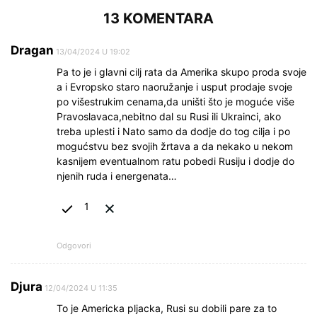
13 KOMENTARA
Dragan
13/04/2024 U 19:02
Pa to je i glavni cilj rata da Amerika skupo proda svoje
a i Evropsko staro naoružanje i usput prodaje svoje
po višestrukim cenama,da uništi što je moguće više
Pravoslavaca,nebitno dal su Rusi ili Ukrainci, ako
treba uplesti i Nato samo da dodje do tog cilja i po
mogućstvu bez svojih žrtava a da nekako u nekom
kasnijem eventualnom ratu pobedi Rusiju i dodje do
njenih ruda i energenata…
1
Odgovori
Djura
12/04/2024 U 11:35
To je Americka pljacka, Rusi su dobili pare za to