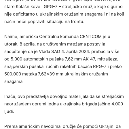
stare Kolašnikove i GPG-7 – streljačko oružje koje sigurno
nije deficitarno u ukrajinskim oružanim snagama i ni na koji
način neće popraviti situaciju na frontu.
Naime, američka Centralna komanda CENTCOM je u
utorak, 8 aprila, na društvenim mrežama postavila
saopštenje da je Vlada SAD 4. aprila 2024. prebacila više
od 5.000 automatskih pušaka 7,62 mm AK-47, mitraljeza,
snajperskih pušaka, ručnih raketnih bacača RPG-7 i preko
500.000 metaka 7,62×39 mm ukrajinskim oružanim
snagama.
Inače, ovo predstavlja dovoljno materijala da se streljačkim
naoružanjem opremi jedna ukrajinska brigada jačine 4.000
ljudi.
Prema američkim navodima, oružje će pomoći Ukrajini da