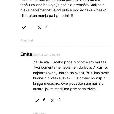
tapšu za zločine koje je počinio premašio Staljina a
ruska nepismenost je od prilike podjednaka kineskoj
sila zakon menja pa i prirodni !!!
7
Odgovori
Emka
12/04/2024 U 03:56
Za Deska – Svako prica o onome sto mu fali.
Tvoj komentar je nepismen do bola. A Rusi su
najobrazovaniji narod na svetu, 70% ima svoje
kucne biblioteke, svaki Rus prosecno kupi 5
knjiga mesecno. Ove podatke sam nasla u
australijskim medijima gde sada zivim.
6
2
Odgovori