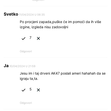
Svetko
11/04/2024 U 06:35
Po procjeni zapada,puške će im pomoći da ih više
izgine, izgleda nisu zadovoljni
7
Odgovori
Ja
10/04/2024 U 21:59
Jesu im i taj drveni AK47 poslali ameri hahahah da se
igraju ta,ta.
5
Odgovori