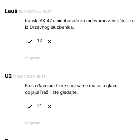
Lauš
10/04/2024 U 16:47
Iranski AK 47 i minobacači za močvarno zemljište…ko
iz Drzavnog sluzbenika.
12
Odgovori
U2
10/04/2024 U 15:51
Ko sa đavolom tikve sadi same mu se o glavu
obijaju!Tražili ste gledajte.
21
Odgovori