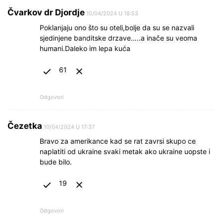
Čvarkov dr Djordje
10/04/2024 U 18:53
Poklanjaju ono što su oteli,bolje da su se nazvali
sjedinjene banditske drzave…..a inače su veoma
humani.Daleko im lepa kuća
61
Odgovori
Čezetka
10/04/2024 U 17:37
Bravo za amerikance kad se rat zavrsi skupo ce
naplatiti od ukraine svaki metak ako ukraine uopste i
bude bilo.
19
Odgovori