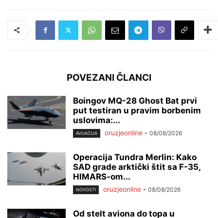
POVEZANI ČLANCI
Boingov MQ-28 Ghost Bat prvi
put testiran u pravim borbenim
uslovima:...
oruzjeonline
-
08/08/2026
AVIJACIJA
Operacija Tundra Merlin: Kako
SAD grade arktički štit sa F-35,
HIMARS-om...
oruzjeonline
-
08/08/2026
NOVOSTI
Od stelt aviona do topa u