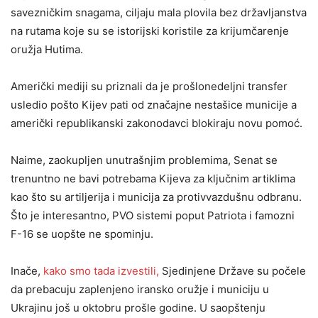
savezničkim snagama, ciljaju mala plovila bez državljanstva
na rutama koje su se istorijski koristile za krijumčarenje
oružja Hutima.
Američki mediji su priznali da je prošlonedeljni transfer
usledio pošto Kijev pati od značajne nestašice municije a
američki republikanski zakonodavci blokiraju novu pomoć.
Naime, zaokupljen unutrašnjim problemima, Senat se
trenuntno ne bavi potrebama Kijeva za ključnim artiklima
kao što su artiljerija i municija za protivvazdušnu odbranu.
Što je interesantno, PVO sistemi poput Patriota i famozni
F-16 se uopšte ne spominju.
Inače,
kako smo tada izvestili,
Sjedinjene Države su počele
da prebacuju zaplenjeno iransko oružje i municiju u
Ukrajinu još u oktobru prošle godine. U saopštenju