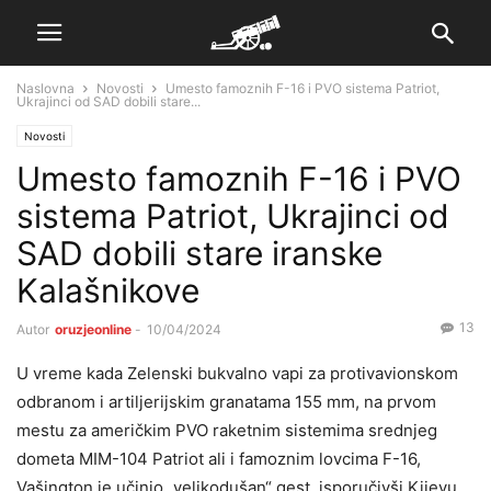
Naslovna
Novosti
Umesto famoznih F-16 i PVO sistema Patriot,
Ukrajinci od SAD dobili stare...
Novosti
Umesto famoznih F-16 i PVO
sistema Patriot, Ukrajinci od
SAD dobili stare iranske
Kalašnikove
13
Autor
oruzjeonline
-
10/04/2024
U vreme kada Zelenski bukvalno vapi za protivavionskom
odbranom i artiljerijskim granatama 155 mm, na prvom
mestu za američkim PVO raketnim sistemima srednjeg
dometa MIM-104 Patriot ali i famoznim lovcima F-16,
Vašington je učinio „velikodušan“ gest, isporučivši Kijevu