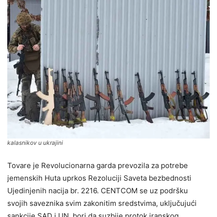
kalasnikov u ukrajini
Tovare je Revolucionarna garda prevozila za potrebe
jemenskih Huta uprkos Rezoluciji Saveta bezbednosti
Ujedinjenih nacija br. 2216. CENTCOM se uz podršku
svojih saveznika svim zakonitim sredstvima, uključujući
sankcije SAD i UN, bori da suzbije protok iranskog