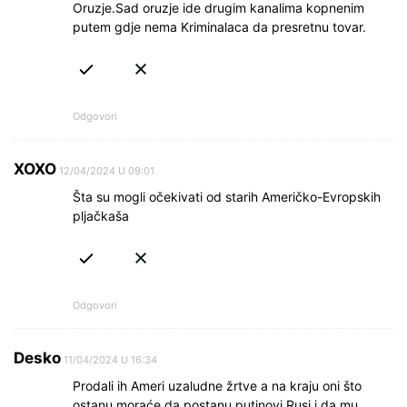
Oruzje.Sad oruzje ide drugim kanalima kopnenim
putem gdje nema Kriminalaca da presretnu tovar.
Odgovori
XOXO
12/04/2024 U 09:01
Šta su mogli očekivati od starih Američko-Evropskih
pljačkaša
Odgovori
Desko
11/04/2024 U 16:34
Prodali ih Ameri uzaludne žrtve a na kraju oni što
ostanu moraće da postanu putinovi Rusi i da mu