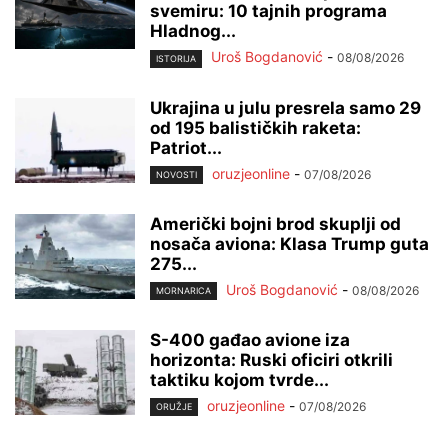
svemiru: 10 tajnih programa
Hladnog...
Uroš Bogdanović
-
08/08/2026
ISTORIJA
Ukrajina u julu presrela samo 29
od 195 balističkih raketa:
Patriot...
oruzjeonline
-
07/08/2026
NOVOSTI
Američki bojni brod skuplji od
nosača aviona: Klasa Trump guta
275...
Uroš Bogdanović
-
08/08/2026
MORNARICA
S-400 gađao avione iza
horizonta: Ruski oficiri otkrili
taktiku kojom tvrde...
oruzjeonline
-
07/08/2026
ORUŽJE