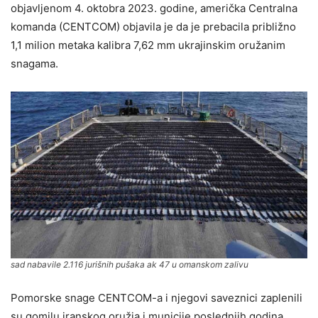
objavljenom 4. oktobra 2023. godine, američka Centralna
komanda (CENTCOM) objavila je da je prebacila približno
1,1 milion metaka kalibra 7,62 mm ukrajinskim oružanim
snagama.
sad nabavile 2.116 jurišnih pušaka ak 47 u omanskom zalivu
Pomorske snage CENTCOM-a i njegovi saveznici zaplenili
su gomilu iranskog oružja i municije poslednjih godina.