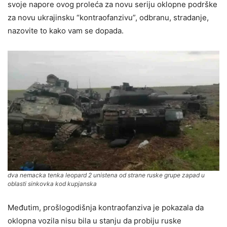
svoje napore ovog proleća za novu seriju oklopne podrške
za novu ukrajinsku “kontraofanzivu”, odbranu, stradanje,
nazovite to kako vam se dopada.
dva nemacka tenka leopard 2 unistena od strane ruske grupe zapad u
oblasti sinkovka kod kupjanska
Međutim, prošlogodišnja kontraofanziva je pokazala da
oklopna vozila nisu bila u stanju da probiju ruske