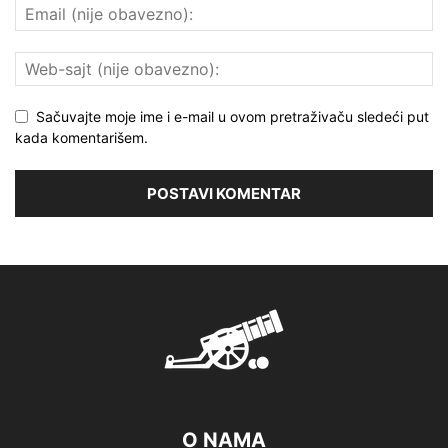
Sačuvajte moje ime i e-mail u ovom pretraživaču sledeći put
kada komentarišem.
O NAMA