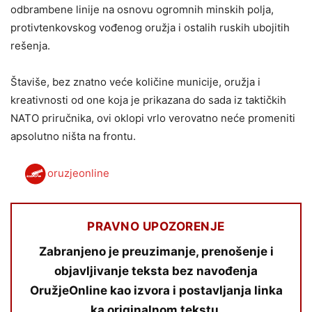
odbrambene linije na osnovu ogromnih minskih polja,
protivtenkovskog vođenog oružja i ostalih ruskih ubojitih
rešenja.
Štaviše, bez znatno veće količine municije, oružja i
kreativnosti od one koja je prikazana do sada iz taktičkih
NATO priručnika, ovi oklopi vrlo verovatno neće promeniti
apsolutno ništa na frontu.
oruzjeonline
PRAVNO UPOZORENJE
Zabranjeno je preuzimanje, prenošenje i
objavljivanje teksta bez navođenja
OružjeOnline kao izvora i postavljanja linka
ka originalnom tekstu.