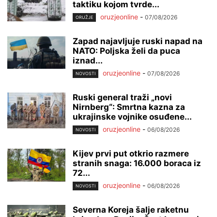
taktiku kojom tvrde...
oruzjeonline
-
07/08/2026
ORUŽJE
Zapad najavljuje ruski napad na
NATO: Poljska želi da puca
iznad...
oruzjeonline
-
07/08/2026
NOVOSTI
Ruski general traži „novi
Nirnberg“: Smrtna kazna za
ukrajinske vojnike osuđene...
oruzjeonline
-
06/08/2026
NOVOSTI
Kijev prvi put otkrio razmere
stranih snaga: 16.000 boraca iz
72...
oruzjeonline
-
06/08/2026
NOVOSTI
Severna Koreja šalje raketnu