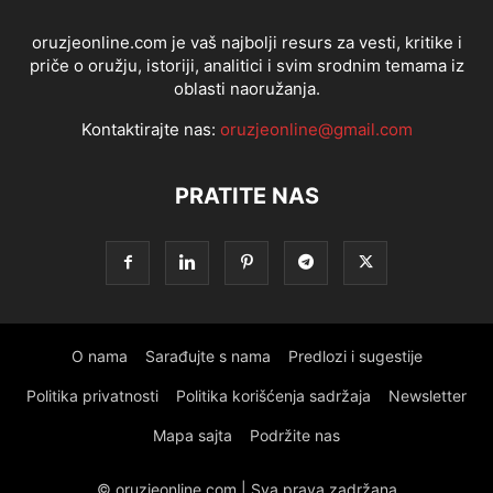
oruzjeonline.com je vaš najbolji resurs za vesti, kritike i
priče o oružju, istoriji, analitici i svim srodnim temama iz
oblasti naoružanja.
Kontaktirajte nas:
oruzjeonline@gmail.com
PRATITE NAS
O nama
Sarađujte s nama
Predlozi i sugestije
Politika privatnosti
Politika korišćenja sadržaja
Newsletter
Mapa sajta
Podržite nas
© oruzjeonline.com | Sva prava zadržana