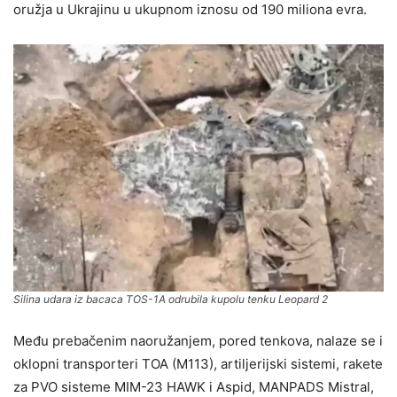
oružja u Ukrajinu u ukupnom iznosu od 190 miliona evra.
Silina udara iz bacaca TOS-1A odrubila kupolu tenku Leopard 2
Među prebačenim naoružanjem, pored tenkova, nalaze se i
oklopni transporteri TOA (M113), artiljerijski sistemi, rakete
za PVO sisteme MIM-23 HAWK i Aspid, MANPADS Mistral,