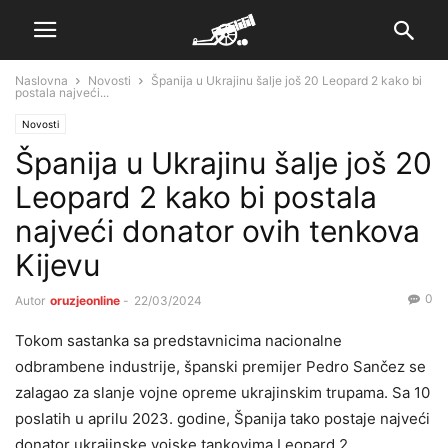
Naslovna
Novosti
Španija u Ukrajinu šalje još 20 Leopard 2 kako bi
postala najveći...
Novosti
Španija u Ukrajinu šalje još 20
Leopard 2 kako bi postala
najveći donator ovih tenkova
Kijevu
0
Autor
oruzjeonline
-
22/03/2024
Tokom sastanka sa predstavnicima nacionalne
odbrambene industrije, španski premijer Pedro Sančez se
zalagao za slanje vojne opreme ukrajinskim trupama. Sa 10
poslatih u aprilu 2023. godine, Španija tako postaje najveći
donator ukrajinske vojske tankovima Leopard 2.