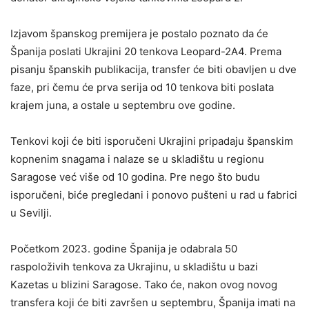
Izjavom španskog premijera je postalo poznato da će
Španija poslati Ukrajini 20 tenkova Leopard-2A4. Prema
pisanju španskih publikacija, transfer će biti obavljen u dve
faze, pri čemu će prva serija od 10 tenkova biti poslata
krajem juna, a ostale u septembru ove godine.
Tenkovi koji će biti isporučeni Ukrajini pripadaju španskim
kopnenim snagama i nalaze se u skladištu u regionu
Saragose već više od 10 godina. Pre nego što budu
isporučeni, biće pregledani i ponovo pušteni u rad u fabrici
u Sevilji.
Početkom 2023. godine Španija je odabrala 50
raspoloživih tenkova za Ukrajinu, u skladištu u bazi
Kazetas u blizini Saragose. Tako će, nakon ovog novog
transfera koji će biti završen u septembru, Španija imati na