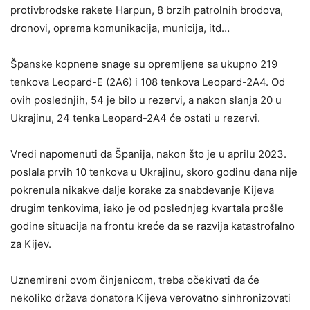
protivbrodske rakete Harpun, 8 brzih patrolnih brodova,
dronovi, oprema komunikacija, municija, itd…
Španske kopnene snage su opremljene sa ukupno 219
tenkova Leopard-E (2A6) i 108 tenkova Leopard-2A4. Od
ovih poslednjih, 54 je bilo u rezervi, a nakon slanja 20 u
Ukrajinu, 24 tenka Leopard-2A4 će ostati u rezervi.
Vredi napomenuti da Španija, nakon što je u aprilu 2023.
poslala prvih 10 tenkova u Ukrajinu, skoro godinu dana nije
pokrenula nikakve dalje korake za snabdevanje Kijeva
drugim tenkovima, iako je od poslednjeg kvartala prošle
godine situacija na frontu kreće da se razvija katastrofalno
za Kijev.
Uznemireni ovom činjenicom, treba očekivati da će
nekoliko država donatora Kijeva verovatno sinhronizovati