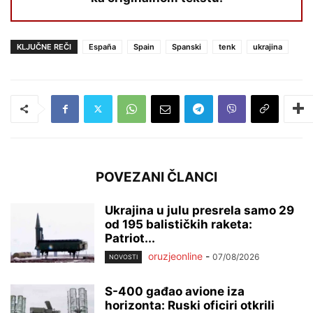
KLJUČNE REČI
España
Spain
Spanski
tenk
ukrajina
POVEZANI ČLANCI
Ukrajina u julu presrela samo 29
od 195 balističkih raketa:
Patriot...
oruzjeonline
-
07/08/2026
NOVOSTI
S-400 gađao avione iza
horizonta: Ruski oficiri otkrili