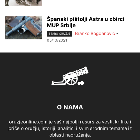
Španski pištolji Astra u zbirci
MUP Srbije
Branko Bogdanović
-
STARO ORUŽJE
05/10/2021
O NAMA
oruzjeonline.com je vaš najbolji resurs za vesti, kritike i
priče o oružju, istoriji, analitici i svim srodnim temama iz
oblasti naoružanja.