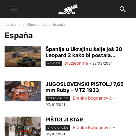
Naslovna
Ključne reči
España
España
Španija u Ukrajinu šalje još 20
Leopard 2 kako bi postala...
oruzjeonline
-
22/03/2024
NOVOSTI
JUGOSLOVENSKI PISTOLJ 7,65
mm Ruby – VTZ 1933
Branko Bogdanović
-
STARO ORUŽJE
07/10/2021
PIŠTOLJI STAR
Branko Bogdanović
-
STARO ORUŽJE
05/10/2021