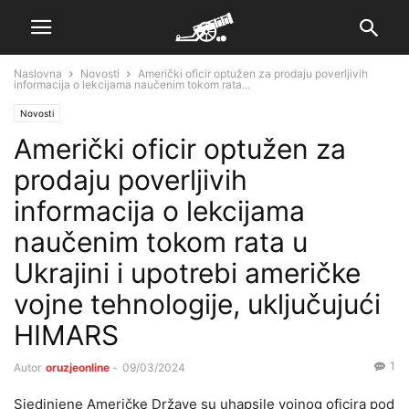
Naslovna
Novosti
Američki oficir optužen za prodaju poverljivih
informacija o lekcijama naučenim tokom rata...
Novosti
Američki oficir optužen za
prodaju poverljivih
informacija o lekcijama
naučenim tokom rata u
Ukrajini i upotrebi američke
vojne tehnologije, uključujući
HIMARS
1
Autor
oruzjeonline
-
09/03/2024
Sjedinjene Američke Države su uhapsile vojnog oficira pod