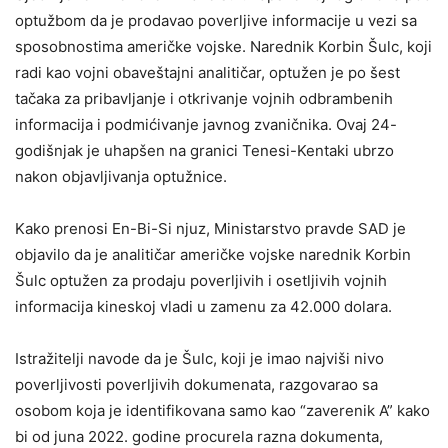
optužbom da je prodavao poverljive informacije u vezi sa
sposobnostima američke vojske. Narednik Korbin Šulc, koji
radi kao vojni obaveštajni analitičar, optužen je po šest
tačaka za pribavljanje i otkrivanje vojnih odbrambenih
informacija i podmićivanje javnog zvaničnika. Ovaj 24-
godišnjak je uhapšen na granici Tenesi-Kentaki ubrzo
nakon objavljivanja optužnice.
Kako prenosi En-Bi-Si njuz, Ministarstvo pravde SAD je
objavilo da je analitičar američke vojske narednik Korbin
Šulc optužen za prodaju poverljivih i osetljivih vojnih
informacija kineskoj vladi u zamenu za 42.000 dolara.
Istražitelji navode da je Šulc, koji je imao najviši nivo
poverljivosti poverljivih dokumenata, razgovarao sa
osobom koja je identifikovana samo kao “zaverenik A” kako
bi od juna 2022. godine procurela razna dokumenta,