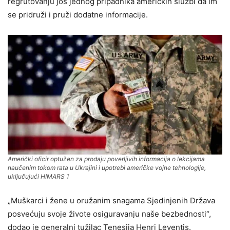
regrutovanju još jednog pripadnika američkih službi da im
se pridruži i pruži dodatne informacije.
Američki oficir optužen za prodaju poverljivih informacija o lekcijama
naučenim tokom rata u Ukrajini i upotrebi američke vojne tehnologije,
uključujući HIMARS 1
„Muškarci i žene u oružanim snagama Sjedinjenih Država
posvećuju svoje živote osiguravanju naše bezbednosti“,
dodao je generalni tužilac Tenesija Henri Leventis.