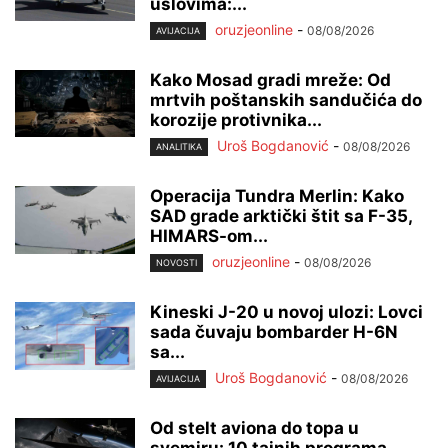
uslovima:...
oruzjeonline
-
08/08/2026
AVIJACIJA
Kako Mosad gradi mreže: Od
mrtvih poštanskih sandučića do
korozije protivnika...
Uroš Bogdanović
-
08/08/2026
ANALITIKA
Operacija Tundra Merlin: Kako
SAD grade arktički štit sa F-35,
HIMARS-om...
oruzjeonline
-
08/08/2026
NOVOSTI
Kineski J-20 u novoj ulozi: Lovci
sada čuvaju bombarder H-6N
sa...
Uroš Bogdanović
-
08/08/2026
AVIJACIJA
Od stelt aviona do topa u