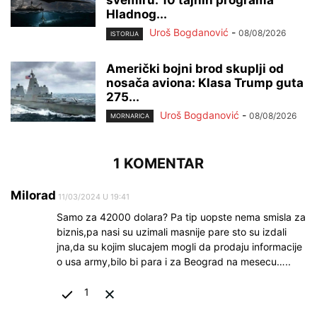
svemiru: 10 tajnih programa
Hladnog...
Uroš Bogdanović
-
08/08/2026
ISTORIJA
Američki bojni brod skuplji od
nosača aviona: Klasa Trump guta
275...
Uroš Bogdanović
-
08/08/2026
MORNARICA
1 KOMENTAR
Milorad
11/03/2024 U 19:41
Samo za 42000 dolara? Pa tip uopste nema smisla za
biznis,pa nasi su uzimali masnije pare sto su izdali
jna,da su kojim slucajem mogli da prodaju informacije
o usa army,bilo bi para i za Beograd na mesecu…..
1