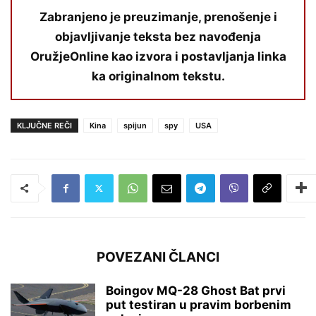
Zabranjeno je preuzimanje, prenošenje i
objavljivanje teksta bez navođenja
OružjeOnline kao izvora i postavljanja linka
ka originalnom tekstu.
KLJUČNE REČI
Kina
spijun
spy
USA
POVEZANI ČLANCI
Boingov MQ-28 Ghost Bat prvi
put testiran u pravim borbenim