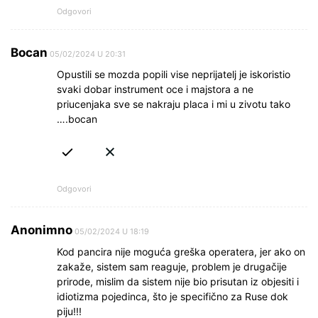
Odgovori
Bocan
05/02/2024 U 20:31
Opustili se mozda popili vise neprijatelj je iskoristio
svaki dobar instrument oce i majstora a ne
priucenjaka sve se nakraju placa i mi u zivotu tako
….bocan
Odgovori
Anonimno
05/02/2024 U 18:19
Kod pancira nije moguća greška operatera, jer ako on
zakaže, sistem sam reaguje, problem je drugačije
prirode, mislim da sistem nije bio prisutan iz objesiti i
idiotizma pojedinca, što je specifično za Ruse dok
piju!!!