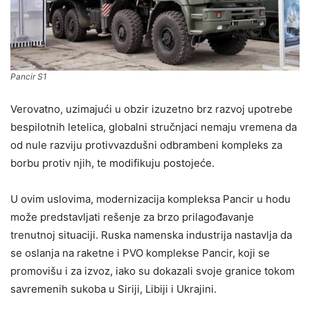
Pancir S1
Verovatno, uzimajući u obzir izuzetno brz razvoj upotrebe
bespilotnih letelica, globalni stručnjaci nemaju vremena da
od nule razviju protivvazdušni odbrambeni kompleks za
borbu protiv njih, te modifikuju postojeće.
U ovim uslovima, modernizacija kompleksa Pancir u hodu
može predstavljati rešenje za brzo prilagođavanje
trenutnoj situaciji. Ruska namenska industrija nastavlja da
se oslanja na raketne i PVO komplekse Pancir, koji se
promovišu i za izvoz, iako su dokazali svoje granice tokom
savremenih sukoba u Siriji, Libiji i Ukrajini.