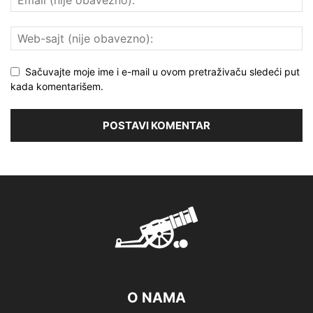
Sačuvajte moje ime i e-mail u ovom pretraživaču sledeći put
kada komentarišem.
O NAMA