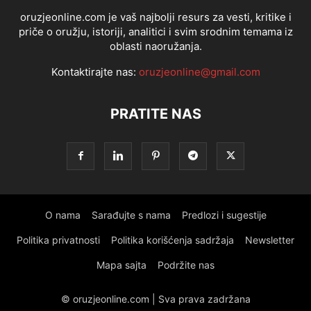
oruzjeonline.com je vaš najbolji resurs za vesti, kritike i
priče o oružju, istoriji, analitici i svim srodnim temama iz
oblasti naoružanja.
Kontaktirajte nas:
oruzjeonline@gmail.com
PRATITE NAS
O nama
Sarađujte s nama
Predlozi i sugestije
Politika privatnosti
Politika korišćenja sadržaja
Newsletter
Mapa sajta
Podržite nas
© oruzjeonline.com | Sva prava zadržana