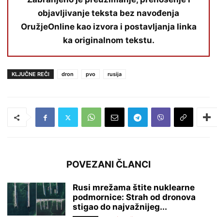
objavljivanje teksta bez navođenja
OružjeOnline kao izvora i postavljanja linka
ka originalnom tekstu.
KLJUČNE REČI
dron
pvo
rusija
POVEZANI ČLANCI
Rusi mrežama štite nuklearne
podmornice: Strah od dronova
stigao do najvažnijeg...