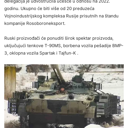
delegacija je udvostručila učešće u odnosu na 2022.
godinu. Ukupno će biti više od 20 preduzeća
Vojnoindustrijskog kompleksa Rusije prisutnih na štandu
kompanije Rosoboroneksport.
Ruski proizvođači će ponuditi širok spektar proizvoda,
uključujući tenkove T-90MS, borbena vozila pešadije BMP-
3, oklopna vozila Spartak i Tajfun-K .