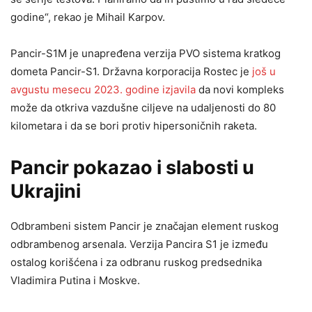
godine“, rekao je Mihail Karpov.
Pancir-S1M je unapređena verzija PVO sistema kratkog
dometa Pancir-S1. Državna korporacija Rostec je
još u
avgustu mesecu 2023. godine izjavila
da novi kompleks
može da otkriva vazdušne ciljeve na udaljenosti do 80
kilometara i da se bori protiv hipersoničnih raketa.
Pancir pokazao i slabosti u
Ukrajini
Odbrambeni sistem Pancir je značajan element ruskog
odbrambenog arsenala. Verzija Pancira S1 je između
ostalog korišćena i za odbranu ruskog predsednika
Vladimira Putina i Moskve.