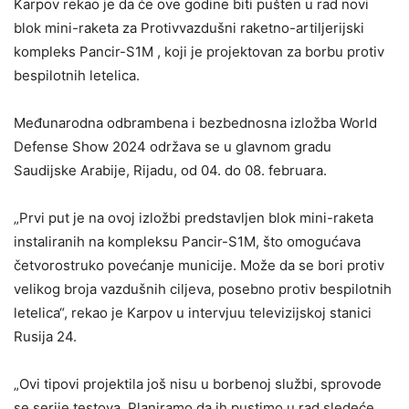
Karpov rekao je da će ove godine biti pušten u rad novi
blok mini-raketa za Protivvazdušni raketno-artiljerijski
kompleks Pancir-S1M , koji je projektovan za borbu protiv
bespilotnih letelica.
Međunarodna odbrambena i bezbednosna izložba World
Defense Show 2024 održava se u glavnom gradu
Saudijske Arabije, Rijadu, od 04. do 08. februara.
„Prvi put je na ovoj izložbi predstavljen blok mini-raketa
instaliranih na kompleksu Pancir-S1M, što omogućava
četvorostruko povećanje municije. Može da se bori protiv
velikog broja vazdušnih ciljeva, posebno protiv bespilotnih
letelica“, rekao je Karpov u intervjuu televizijskoj stanici
Rusija 24.
„Ovi tipovi projektila još nisu u borbenoj službi, sprovode
se serije testova. Planiramo da ih pustimo u rad sledeće