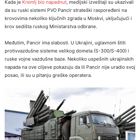
Kada je
Kremlj bio napadnut
, medijski izveštaji su ukazivali
da su ruski sistemi PVO Pancir strateški raspoređeni na
krovovima nekoliko ključnih zgrada u Moskvi, uključujući i
krov sedišta ruskog Ministarstva odbrane.
Međutim, Pancir ima slabosti. U Ukrajini, uglavnom štiti
protivvazdušne sisteme velikog dometa (S-300/S-400) i
ruske vojne vazdušne baze. Nekoliko uspešnih ukrajinskih
napada na ove ciljeve pokazuju da ili Pancir nije uradio svoj
posao, ili su u pitanju greške operatera.