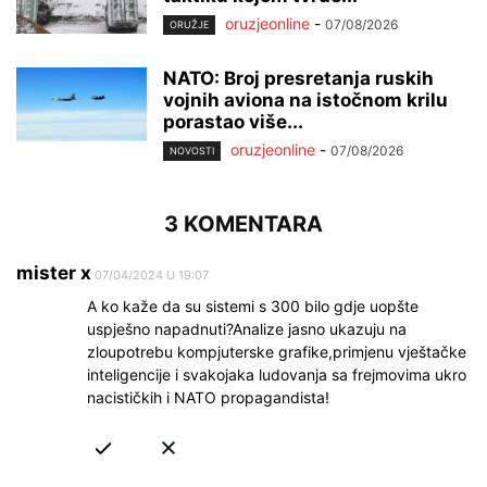
oruzjeonline
-
07/08/2026
ORUŽJE
NATO: Broj presretanja ruskih
vojnih aviona na istočnom krilu
porastao više...
oruzjeonline
-
07/08/2026
NOVOSTI
3 KOMENTARA
mister x
07/04/2024 U 19:07
A ko kaže da su sistemi s 300 bilo gdje uopšte
uspješno napadnuti?Analize jasno ukazuju na
zloupotrebu kompjuterske grafike,primjenu vještačke
inteligencije i svakojaka ludovanja sa frejmovima ukro
nacističkih i NATO propagandista!