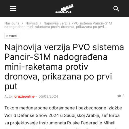
Naslovna
Novosti
Najnovija verzija PVO sistema Pancir-S1M
nadograđena mini-raketama protiv dronova, prikazana po prvi...
Novosti
Najnovija verzija PVO sistema
Pancir-S1M nadograđena
mini-raketama protiv
dronova, prikazana po prvi
put
3
Autor
oruzjeonline
-
05/02/2024
Tokom međunarodne odbrambene i bezbednosne izložbe
World Defense Show 2024 u Saudijskoj Arabiji, šef Biroa
za projektovanje instrumenata Ruske Federacije Mihail