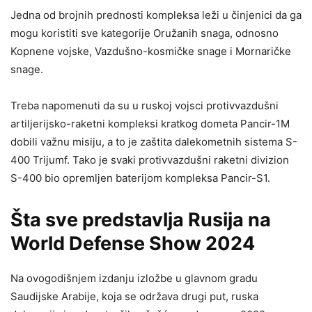
Jedna od brojnih prednosti kompleksa leži u činjenici da ga
mogu koristiti sve kategorije Oružanih snaga, odnosno
Kopnene vojske, Vazdušno-kosmičke snage i Mornaričke
snage.
Treba napomenuti da su u ruskoj vojsci protivvazdušni
artiljerijsko-raketni kompleksi kratkog dometa Pancir-1M
dobili važnu misiju, a to je zaštita dalekometnih sistema S-
400 Trijumf. Tako je svaki protivvazdušni raketni divizion
S-400 bio opremljen baterijom kompleksa Pancir-S1.
Šta sve predstavlja Rusija na
World Defense Show 2024
Na ovogodišnjem izdanju izložbe u glavnom gradu
Saudijske Arabije, koja se održava drugi put, ruska