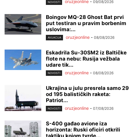
oruzjeonline
-
09/08/2026
NOVOSTI
Boingov MQ-28 Ghost Bat prvi
put testiran u pravim borbenim
uslovima:...
oruzjeonline
-
08/08/2026
AVIJACIJA
Eskadrila Su-30SM2 iz Baltičke
flote na nebu: Rusija vežbala
udare tik...
oruzjeonline
-
08/08/2026
NOVOSTI
Ukrajina u julu presrela samo 29
od 195 balističkih raketa:
Patriot...
oruzjeonline
-
07/08/2026
NOVOSTI
S-400 gađao avione iza
horizonta: Ruski oficiri otkrili
taktiku kojom tvrde...