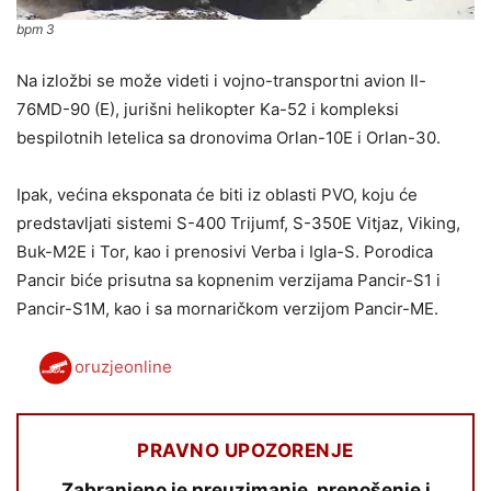
bpm 3
Na izložbi se može videti i vojno-transportni avion Il-
76MD-90 (E), jurišni helikopter Ka-52 i kompleksi
bespilotnih letelica sa dronovima Orlan-10E i Orlan-30.
Ipak, većina eksponata će biti iz oblasti PVO, koju će
predstavljati sistemi S-400 Trijumf, S-350E Vitjaz, Viking,
Buk-M2E i Tor, kao i prenosivi Verba i Igla-S. Porodica
Pancir biće prisutna sa kopnenim verzijama Pancir-S1 i
Pancir-S1M, kao i sa mornaričkom verzijom Pancir-ME.
oruzjeonline
PRAVNO UPOZORENJE
Zabranjeno je preuzimanje, prenošenje i