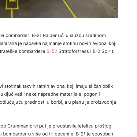
vi bombarderi B-21 Raider ući u službu sredinom
nirana je nabavka najmanje stotinu novih aviona, koji
 strateške bombardere
B-52
Stratofortress i B-2 Spirit.
stotinak takvih ratnih aviona, koji imaju sličan oblik
e uključivati i neke napredne materijale, pogon i
i odlučujuću prednost. u borbi, a u planu je proizvodnja
op Grumman prvi put je predstavila letelicu prošlog
ki bombarder u više od tri decenije. B-21 je sposoban