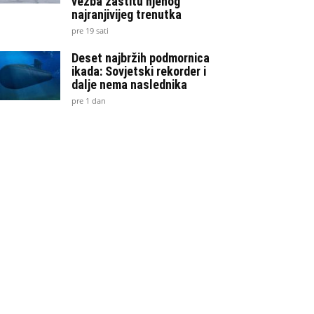
vežba zaštitu njenog
najranjivijeg trenutka
pre 19 sati
Deset najbržih podmornica
ikada: Sovjetski rekorder i
dalje nema naslednika
pre 1 dan