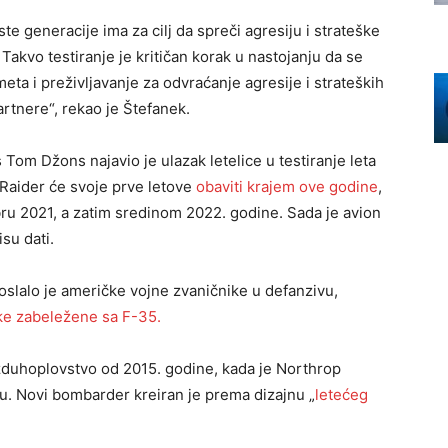
 generacije ima za cilj da spreči agresiju i strateške
akvo testiranje je kritičan korak u nastojanju da se
a i preživljavanje za odvraćanje agresije i strateških
rtnere“, rekao je Štefanek.
m Džons najavio je ulazak letelice u testiranje leta
Raider će svoje prve letove
obaviti krajem ove godine
,
bru 2021, a zatim sredinom 2022. godine. Sada je avion
isu dati.
slalo je američke vojne zvaničnike u defanzivu,
uke zabeležene sa F-35.
azduhoplovstvo od 2015. godine, kada je Northrop
. Novi bombarder kreiran je prema dizajnu „
letećeg