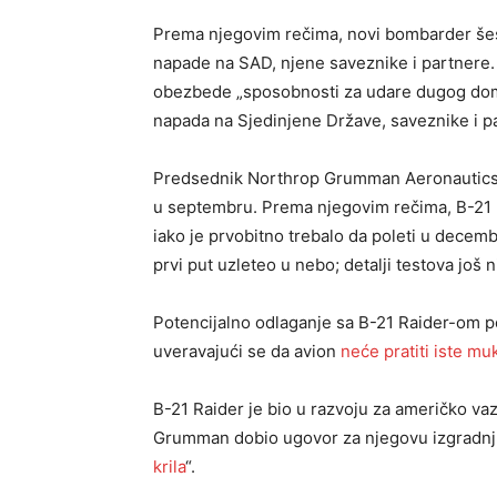
Prema njegovim rečima, novi bombarder šeste
napade na SAD, njene saveznike i partnere. T
obezbede „sposobnosti za udare dugog domet
napada na Sjedinjene Države, saveznike i pa
Predsednik Northrop Grumman Aeronautics To
u septembru. Prema njegovim rečima, B-21 
iako je prvobitno trebalo da poleti u decem
prvi put uzleteo u nebo; detalji testova još n
Potencijalno odlaganje sa B-21 Raider-om po
uveravajući se da avion
neće pratiti iste m
B-21 Raider je bio u razvoju za američko v
Grumman dobio ugovor za njegovu izgradnju
krila
“.