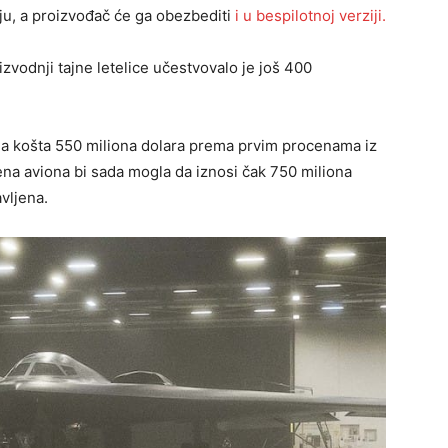
ju, a proizvođač će ga obezbediti
i u bespilotnoj verziji.
vodnji tajne letelice učestvovalo je još 400
 da košta 550 miliona dolara prema prvim procenama iz
ena aviona bi sada mogla da iznosi čak 750 miliona
vljena.