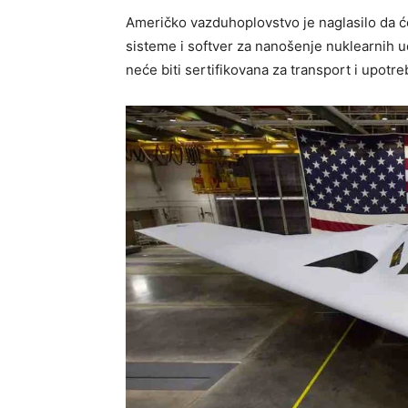
Američko vazduhoplovstvo je naglasilo da ć
sisteme i softver za nanošenje nuklearnih u
neće biti sertifikovana za transport i upotr