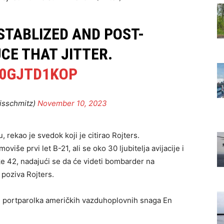
STABLIZED AND POST-
CE THAT JITTER.
U0GJTD1KOP
isschmitz)
November 10, 2023
 rekao je svedok koji je citirao Rojters.
še prvi let B-21, ali se oko 30 ljubitelja avijacije i
ke 42, nadajući se da će videti bombarder na
poziva Rojters.
a je portparolka američkih vazduhoplovnih snaga En