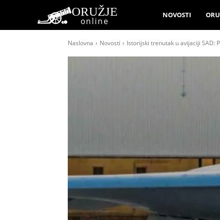
ORUŽJE
NOVOSTI
ORU
online
Naslovna
Novosti
Istorijski trenutak u avijaciji SAD: