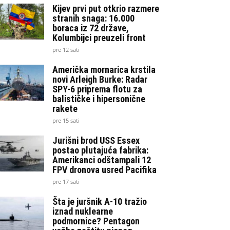
Kijev prvi put otkrio razmere
stranih snaga: 16.000
boraca iz 72 države,
Kolumbijci preuzeli front
pre 12 sati
Američka mornarica krstila
novi Arleigh Burke: Radar
SPY-6 priprema flotu za
balističke i hipersonične
rakete
pre 15 sati
Jurišni brod USS Essex
postao plutajuća fabrika:
Amerikanci odštampali 12
FPV dronova usred Pacifika
pre 17 sati
Šta je juršnik A-10 tražio
iznad nuklearne
podmornice? Pentagon