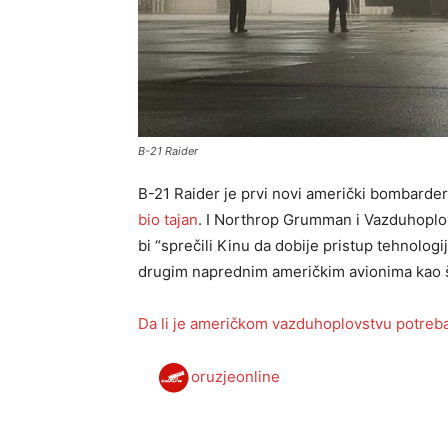
B-21 Raider
B-21 Raider je prvi novi američki bombarder
bio tajan
. I Northrop Grumman i Vazduhoplov
bi “sprečili Kinu da dobije pristup tehnologiji
drugim naprednim američkim avionima kao š
Da li je američkom vazduhoplovstvu potreb
oruzjeonline