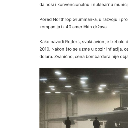
da nosi i konvencionalnu i nuklearnu munici
Pored Northrop Grumman-a, u razvoju i proiz
kompanija iz 40 američkih država.
Kako navodi Rojters, svaki avion je trebalo
2010. Nakon što se uzme u obzir inflacija, c
dolara. Zvanično, cena bombardera nije obja