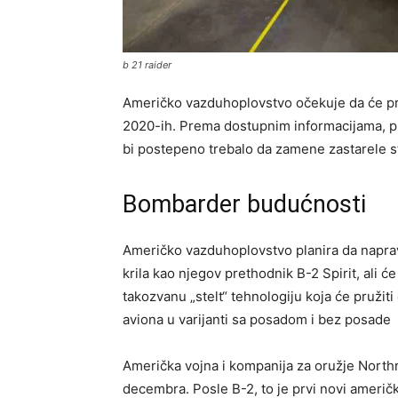
b 21 raider
Američko vazduhoplovstvo očekuje da će pr
2020-ih. Prema dostupnim informacijama, pla
bi postepeno trebalo da zamene zastarele
Bombarder budućnosti
Američko vazduhoplovstvo planira da napravi 
krila kao njegov prethodnik B-2 Spirit, ali ć
takozvanu „stelt“ tehnologiju koja će pružit
aviona u varijanti sa posadom i bez posade
Američka vojna i kompanija za oružje Northr
decembra. Posle B-2, to je prvi novi američ