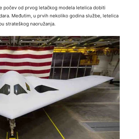
e počev od prvog letačkog modela letelica dobiti
dara. Međutim, u prvih nekoliko godina službe, letelica
ebu strateškog naoružanja.