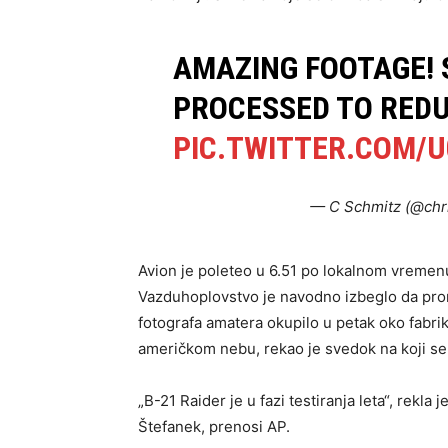
AMAZING FOOTAGE! 
PROCESSED TO REDU
PIC.TWITTER.COM/
— C Schmitz (@chr
Avion je poleteo u 6.51 po lokalnom vremenu,
Vazduhoplovstvo je navodno izbeglo da promovi
fotografa amatera okupilo u petak oko fabri
američkom nebu, rekao je svedok na koji se 
„B-21 Raider je u fazi testiranja leta“, rekl
Štefanek, prenosi AP.