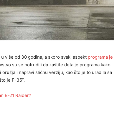
 u više od 30 godina, a skoro svaki aspekt
programa je
stvo su se potrudili da zaštite detalje programa kako
 oružja i napravi sličnu verziju, kao što je to uradila sa
to je F-35”.
an B-21 Raider?