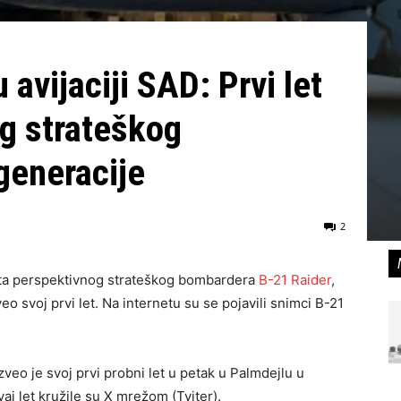
u avijaciji SAD: Prvi let
og strateškog
generacije
2
eta perspektivnog strateškog bombardera
B-21 Raider
,
o svoj prvi let. Na internetu su se pojavili snimci B-21
veo je svoj prvi probni let u petak u Palmdejlu u
ovaj let kružile su X mrežom (Tviter).