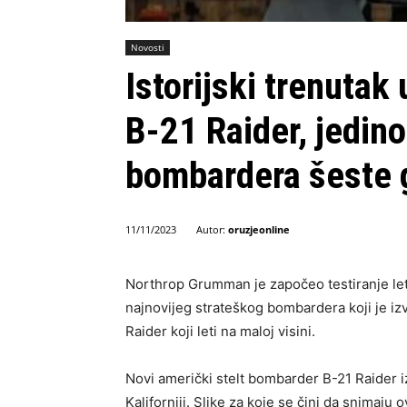
Novosti
Istorijski trenutak 
B-21 Raider, jedin
bombardera šeste 
Autor:
oruzjeonline
11/11/2023
Northrop Grumman je započeo testiranje l
najnovijeg strateškog bombardera koji je izve
Raider koji leti na maloj visini.
Novi američki stelt bombarder B-21 Raider iz
Kaliforniji. Slike za koje se čini da snimaju 