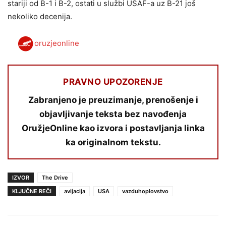
stariji od B-1 i B-2, ostati u službi USAF-a uz B-21 još
nekoliko decenija.
oruzjeonline
PRAVNO UPOZORENJE
Zabranjeno je preuzimanje, prenošenje i
objavljivanje teksta bez navođenja
OružjeOnline kao izvora i postavljanja linka
ka originalnom tekstu.
IZVOR
The Drive
KLJUČNE REČI
avijacija
USA
vazduhoplovstvo