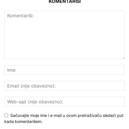
KOMENTARIŠI
Sačuvajte moje ime i e-mail u ovom pretraživaču sledeći put
kada komentarišem.