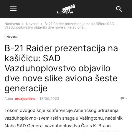
Naslovna
Novosti
B-21 Raider prezentacija na kašičicu: SAD
Vazduhoplovstvo objavilo dve nove slike aviona...
Novosti
B-21 Raider prezentacija na
kašičicu: SAD
Vazduhoplovstvo objavilo
dve nove slike aviona šeste
generacije
2
Autor
oruzjeonline
-
13/09/2023
Tokom ovogodišnje konferencije Američkog udruženja
vazduhoplovno-svemirskih snaga u Vašingtonu, načelnik
štaba SAD General vazduhoplovstva Čarls K. Braun