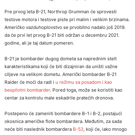
Pre prvog leta B-21, Northrop Grumman će sprovesti
testove motora i testove piste pri malim i velikim brzinama.
Američko vazduhoplovstvo se prvobitno nadalo još 2019.
da će prvi let prvog B-21 biti održan u decembru 2021.
godine, ali je taj datum pomeren.
B-21 je bombarder dugog dometa sa naprednim stelt
karakteristikama koji će biti dizajniran da uništi važne
ciljeve na velikom dometu. Američki bombarder B-21
Raider će moći da radi i
u režimu sa posadom i kao
bespilotni bombarder
. Pored toga, može se koristiti kao
centar za kontrolu male eskadrile pratećih dronova.
Postepeno će zameniti bombardere B-1 i B-2, postajući
okosnica američke flote bombardera. Međutim, za sada
neće biti naslednik bombardera
B-52
, koji će, iako mnogo