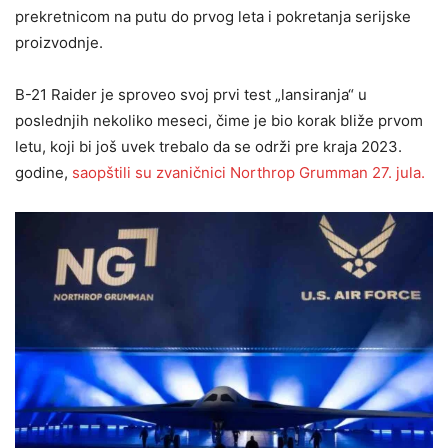
prekretnicom na putu do prvog leta i pokretanja serijske
proizvodnje.
B-21 Raider je sproveo svoj prvi test „lansiranja“ u
poslednjih nekoliko meseci, čime je bio korak bliže prvom
letu, koji bi još uvek trebalo da se održi pre kraja 2023.
godine,
saopštili
su zvaničnici Northrop Grumman 27. jula.