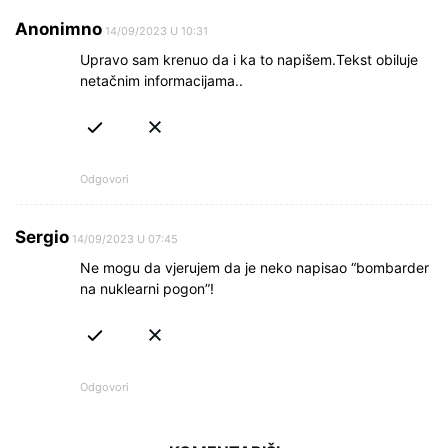
Anonimno
14/09/2023 U 10:31
Upravo sam krenuo da i ka to napišem.Tekst obiluje
netačnim informacijama..
Odgovori
Sergio
14/09/2023 U 07:45
Ne mogu da vjerujem da je neko napisao “bombarder
na nuklearni pogon”!
Odgovori