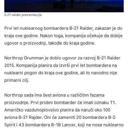
b 21 raider prezentacija
Prvi let nuklearnog bombardera B-21 Raider, zakazan je do
kraja ove godine. Nakon toga, kompanija očekuje da dobije
ugovor o proizvodnji, takođe do kraja godine.
Northrop Grumman je dobio ugovor za razvoj B-21 Raider
2015. Kompanija planira da izvrši prvi let bombardera na
nuklearni pogon do kraja ove godine, ali to navodno nije
primarni cilj.
Northrop sada ima šest aviona u različitim fazama
proizvodnje. Prvi probni bombarder će imati oznaku T1.
Američko vazduhoplovstvo planira da naruči oko 100
aviona B-21 Rajder. Oni će zameniti 20 bombardera B-2
Spirit i 43 bombardera B-1B Lancer, koji ne nose nuklearno