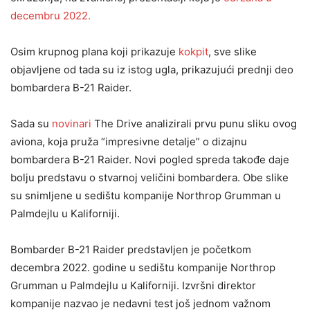
decembru 2022.
Osim krupnog plana koji prikazuje
kokpit
, sve slike
objavljene od tada su iz istog ugla, prikazujući prednji deo
bombardera B-21 Raider.
Sada su
novinari
The Drive analizirali prvu punu sliku ovog
aviona, koja pruža “impresivne detalje” o dizajnu
bombardera B-21 Raider. Novi pogled spreda takođe daje
bolju predstavu o stvarnoj veličini bombardera. Obe slike
su snimljene u sedištu kompanije Northrop Grumman u
Palmdejlu u Kaliforniji.
Bombarder B-21 Raider predstavljen je početkom
decembra 2022. godine u sedištu kompanije Northrop
Grumman u Palmdejlu u Kaliforniji. Izvršni direktor
kompanije nazvao je nedavni test još jednom važnom