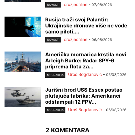
oruzjeonline
-
07/08/2026
NOVOSTI
Rusija traži svoj Palantir:
Ukrajinske dronove više ne vode
samo piloti,...
oruzjeonline
-
06/08/2026
NOVOSTI
Američka mornarica krstila novi
Arleigh Burke: Radar SPY-6
priprema flotu za...
Uroš Bogdanović
-
06/08/2026
MORNARICA
Jurišni brod USS Essex postao
plutajuća fabrika: Amerikanci
odštampali 12 FPV...
Uroš Bogdanović
-
06/08/2026
MORNARICA
2 KOMENTARA