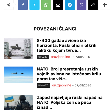
POVEZANI ČLANCI
S-400 gađao avione iza
horizonta: Ruski oficiri otkrili
taktiku kojom tvrde...
oruzjeonline
-
07/08/2026
ORUŽJE
NATO: Broj presretanja ruskih
vojnih aviona na istočnom krilu
porastao više...
oruzjeonline
-
07/08/2026
NOVOSTI
Zapad najavljuje ruski napad na
NATO: Poljska želi da puca
iznad...