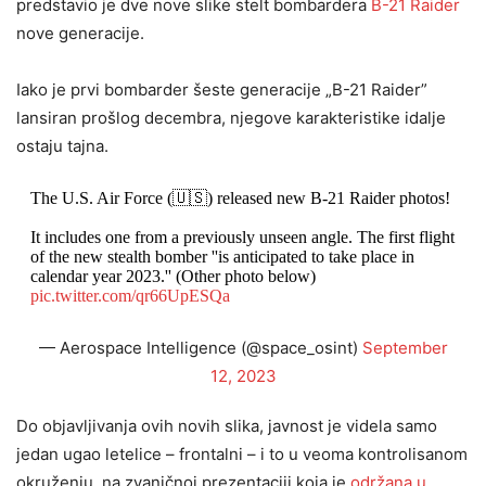
predstavio je dve nove slike stelt bombardera
B-21 Raider
nove generacije.
Iako je prvi bombarder šeste generacije „B-21 Raider”
lansiran prošlog decembra, njegove karakteristike idalje
ostaju tajna.
The U.S. Air Force (🇺🇸) released new B-21 Raider photos!
It includes one from a previously unseen angle. The first flight
of the new stealth bomber ''is anticipated to take place in
calendar year 2023.'' (Other photo below)
pic.twitter.com/qr66UpESQa
— Aerospace Intelligence (@space_osint)
September
12, 2023
Do objavljivanja ovih novih slika, javnost je videla samo
jedan ugao letelice – frontalni – i to u veoma kontrolisanom
okruženju, na zvaničnoj prezentaciji koja je
održana u