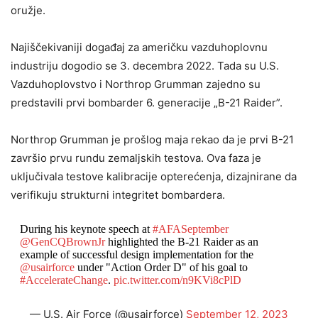
oružje.
Najiščekivaniji događaj za američku vazduhoplovnu
industriju dogodio se 3. decembra 2022. Tada su U.S.
Vazduhoplovstvo i Northrop Grumman zajedno su
predstavili prvi bombarder 6. generacije „B-21 Raider”.
Northrop Grumman je prošlog maja rekao da je prvi B-21
završio prvu rundu zemaljskih testova. Ova faza je
uključivala testove kalibracije opterećenja, dizajnirane da
verifikuju strukturni integritet bombardera.
During his keynote speech at
#AFASeptember
@GenCQBrownJr
highlighted the B-21 Raider as an
example of successful design implementation for the
@usairforce
under "Action Order D" of his goal to
#AccelerateChange
.
pic.twitter.com/n9KVi8cPlD
— U.S. Air Force (@usairforce)
September 12, 2023