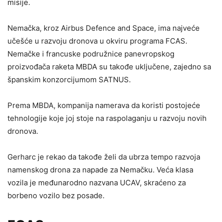
misije.
Nemačka, kroz Airbus Defence and Space, ima najveće
učešće u razvoju dronova u okviru programa FCAS.
Nemačke i francuske podružnice panevropskog
proizvođača raketa MBDA su takođe uključene, zajedno sa
španskim konzorcijumom SATNUS.
Prema MBDA, kompanija namerava da koristi postojeće
tehnologije koje joj stoje na raspolaganju u razvoju novih
dronova.
Gerharc je rekao da takođe želi da ubrza tempo razvoja
namenskog drona za napade za Nemačku. Veća klasa
vozila je međunarodno nazvana UCAV, skraćeno za
borbeno vozilo bez posade.