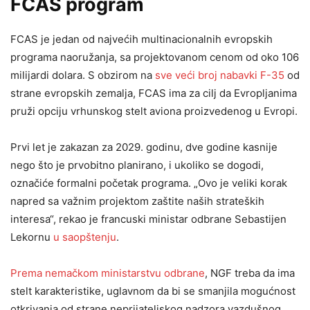
FCAS program
FCAS je jedan od najvećih multinacionalnih evropskih
programa naoružanja, sa projektovanom cenom od oko 106
milijardi dolara. S obzirom na
sve veći broj nabavki F-35
od
strane evropskih zemalja, FCAS ima za cilj da Evropljanima
pruži opciju vrhunskog stelt aviona proizvedenog u Evropi.
Prvi let je zakazan za 2029. godinu, dve godine kasnije
nego što je prvobitno planirano, i ukoliko se dogodi,
označiće formalni početak programa. „Ovo je veliki korak
napred sa važnim projektom zaštite naših strateških
interesa“, rekao je francuski ministar odbrane Sebastijen
Lekornu
u saopštenju
.
Prema nemačkom ministarstvu odbrane
, NGF treba da ima
stelt karakteristike, uglavnom da bi se smanjila mogućnost
otkrivanja od strane neprijateljskog nadzora vazdušnog