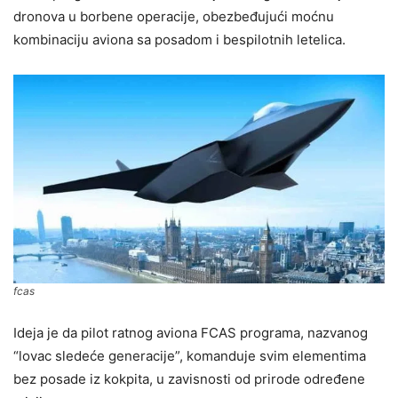
dronova u borbene operacije, obezbeđujući moćnu
kombinaciju aviona sa posadom i bespilotnih letelica.
fcas
Ideja je da pilot ratnog aviona FCAS programa, nazvanog
“lovac sledeće generacije”, komanduje svim elementima
bez posade iz kokpita, u zavisnosti od prirode određene