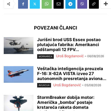
POVEZANI ČLANCI
Jurišni brod USS Essex postao
plutajuća fabrika: Amerikanci
odštampali 12 FPV...
Uroš Bogdanović
-
06/08/2026
MORNARICA
Veštačka inteligencija preuzela
F-16: X-62A VISTA izveo 27
autonomnih presretanja aviona...
Uroš Bogdanović
-
05/08/2026
AVIJACIJA
StormBreaker dobija motor:
Američka „bomba“ postaje
krstareća raketa dometa