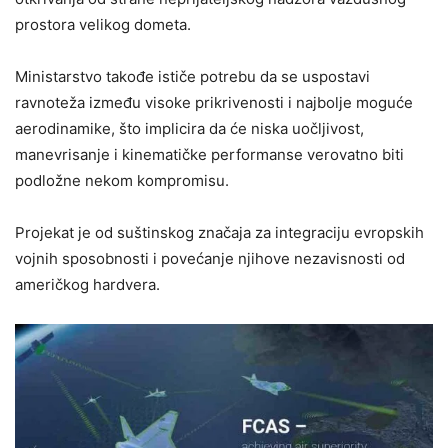
prostora velikog dometa.
Ministarstvo takođe ističe potrebu da se uspostavi
ravnoteža između visoke prikrivenosti i najbolje moguće
aerodinamike, što implicira da će niska uočljivost,
manevrisanje i kinematičke performanse verovatno biti
podložne nekom kompromisu.
Projekat je od suštinskog značaja za integraciju evropskih
vojnih sposobnosti i povećanje njihove nezavisnosti od
američkog hardvera.