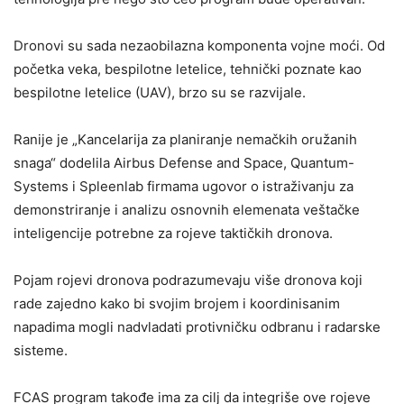
Dronovi su sada nezaobilazna komponenta vojne moći. Od
početka veka, bespilotne letelice, tehnički poznate kao
bespilotne letelice (UAV), brzo su se razvijale.
Ranije je „Kancelarija za planiranje nemačkih oružanih
snaga“ dodelila Airbus Defense and Space, Quantum-
Systems i Spleenlab firmama ugovor o istraživanju za
demonstriranje i analizu osnovnih elemenata veštačke
inteligencije potrebne za rojeve taktičkih dronova.
Pojam rojevi dronova podrazumevaju više dronova koji
rade zajedno kako bi svojim brojem i koordinisanim
napadima mogli nadvladati protivničku odbranu i radarske
sisteme.
FCAS program takođe ima za cilj da integriše ove rojeve