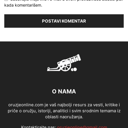
kada komentarišem.
O NAMA
oruzjeonline.com je vaš najbolji resurs za vesti, kritike i
priče o oružju, istoriji, analitici i svim srodnim temama iz
oblasti naoružanja.
Kontaktirajte nas:
oruzjeonline@gmail.com