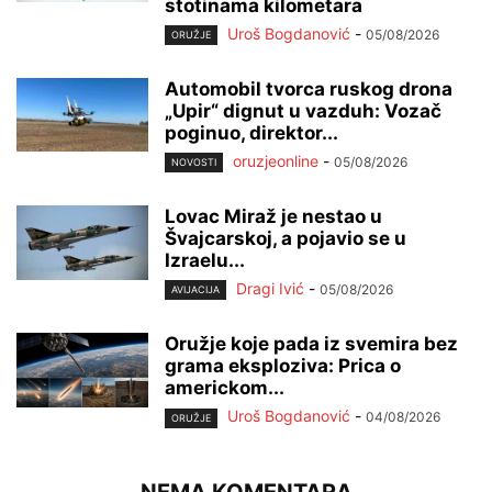
stotinama kilometara
Uroš Bogdanović
-
05/08/2026
ORUŽJE
Automobil tvorca ruskog drona
„Upir“ dignut u vazduh: Vozač
poginuo, direktor...
oruzjeonline
-
05/08/2026
NOVOSTI
Lovac Miraž je nestao u
Švajcarskoj, a pojavio se u
Izraelu...
Dragi Ivić
-
05/08/2026
AVIJACIJA
Oružje koje pada iz svemira bez
grama eksploziva: Prica o
americkom...
Uroš Bogdanović
-
04/08/2026
ORUŽJE
NEMA KOMENTARA