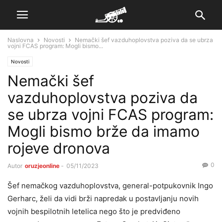
Naslovna
Novosti
Nemački šef vazduhoplovstva poziva da se ubrza
vojni FCAS program: Mogli bismo...
Novosti
Nemački šef
vazduhoplovstva poziva da
se ubrza vojni FCAS program:
Mogli bismo brže da imamo
rojeve dronova
0
Autor
oruzjeonline
-
05/11/2023
Šef nemačkog vazduhoplovstva, general-potpukovnik Ingo
Gerharc, želi da vidi brži napredak u postavljanju novih
vojnih bespilotnih letelica nego što je predviđeno