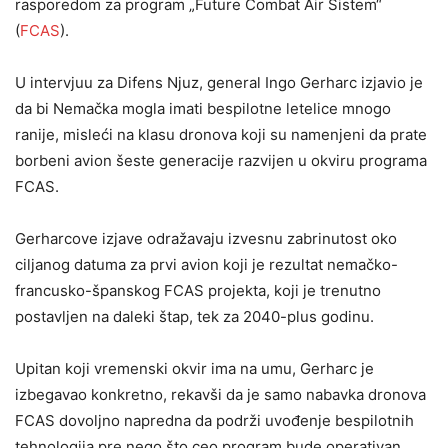
rasporedom za program „Future Combat Air Sistem“
(
FCAS
).
U intervjuu za Difens Njuz, general Ingo Gerharc izjavio je
da bi Nemačka mogla imati bespilotne letelice mnogo
ranije, misleći na klasu dronova koji su namenjeni da prate
borbeni avion šeste generacije razvijen u okviru programa
FCAS.
Gerharcove izjave odražavaju izvesnu zabrinutost oko
ciljanog datuma za prvi avion koji je rezultat nemačko-
francusko-španskog FCAS projekta, koji je trenutno
postavljen na daleki štap, tek za 2040-plus godinu.
Upitan koji vremenski okvir ima na umu, Gerharc je
izbegavao konkretno, rekavši da je samo nabavka dronova
FCAS dovoljno napredna da podrži uvođenje bespilotnih
tehnologija pre nego što ceo program bude operativan.