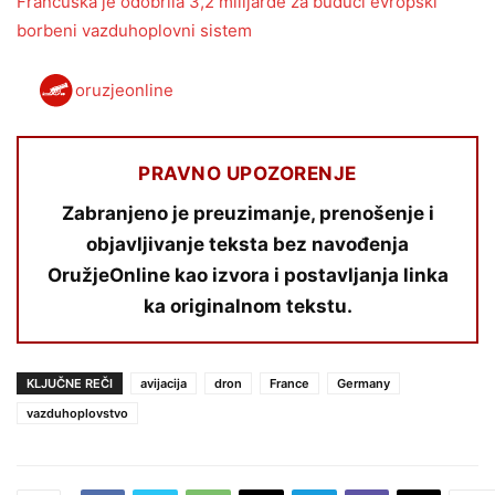
Francuska je odobrila 3,2 milijarde za budući evropski
borbeni vazduhoplovni sistem
oruzjeonline
PRAVNO UPOZORENJE
Zabranjeno je preuzimanje, prenošenje i
objavljivanje teksta bez navođenja
OružjeOnline kao izvora i postavljanja linka
ka originalnom tekstu.
KLJUČNE REČI
avijacija
dron
France
Germany
vazduhoplovstvo