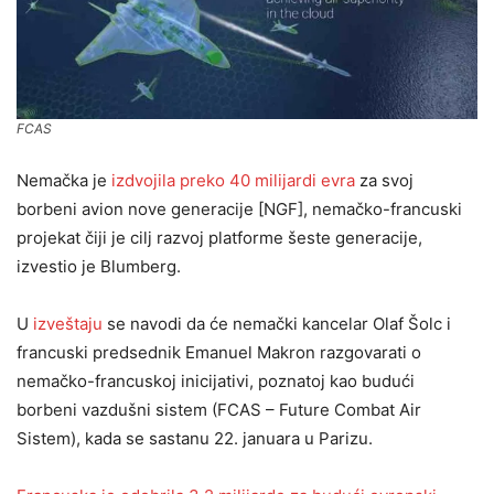
FCAS
Nemačka je
izdvojila preko 40 milijardi evra
za svoj
borbeni avion nove generacije [NGF], nemačko-francuski
projekat čiji je cilj razvoj platforme šeste generacije,
izvestio je Blumberg.
U
izveštaju
se navodi da će nemački kancelar Olaf Šolc i
francuski predsednik Emanuel Makron razgovarati o
nemačko-francuskoj inicijativi, poznatoj kao budući
borbeni vazdušni sistem (FCAS – Future Combat Air
Sistem), kada se sastanu 22. januara u Parizu.