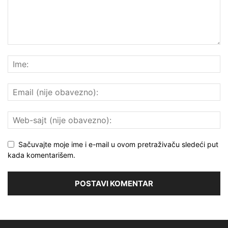
Sačuvajte moje ime i e-mail u ovom pretraživaču sledeći put
kada komentarišem.