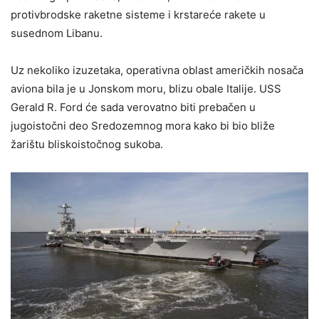
protivbrodske raketne sisteme i krstareće rakete u
susednom Libanu.
Uz nekoliko izuzetaka, operativna oblast američkih nosača
aviona bila je u Jonskom moru, blizu obale Italije. USS
Gerald R. Ford će sada verovatno biti prebačen u
jugoistočni deo Sredozemnog mora kako bi bio bliže
žarištu bliskoistočnog sukoba.