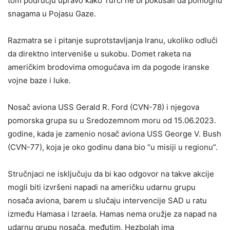
tom području upravo kako Turci ne bi pokušali da pomognu
snagama u Pojasu Gaze.
Razmatra se i pitanje suprotstavljanja Iranu, ukoliko odluči
da direktno interveniše u sukobu. Domet raketa na
američkim brodovima omogućava im da pogode iranske
vojne baze i luke.
Nosač aviona USS Gerald R. Ford (CVN-78) i njegova
pomorska grupa su u Sredozemnom moru od 15.06.2023.
godine, kada je zamenio nosač aviona USS George V. Bush
(CVN-77), koja je oko godinu dana bio “u misiji u regionu”.
Stručnjaci ne isključuju da bi kao odgovor na takve akcije
mogli biti izvršeni napadi na američku udarnu grupu
nosača aviona, barem u slučaju intervencije SAD u ratu
između Hamasa i Izraela. Hamas nema oružje za napad na
udarnu grupu nosača, međutim, Hezbolah ima