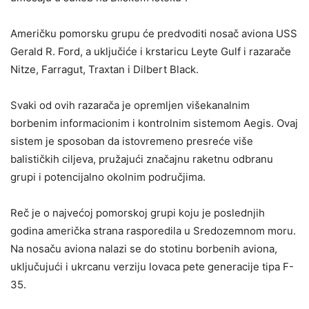
Američku pomorsku grupu će predvoditi nosač aviona USS
Gerald R. Ford, a uključiće i krstaricu Leyte Gulf i razarače
Nitze, Farragut, Traxtan i Dilbert Black.
Svaki od ovih razarača je opremljen višekanalnim
borbenim informacionim i kontrolnim sistemom Aegis. Ovaj
sistem je sposoban da istovremeno presreće više
balističkih ciljeva, pružajući značajnu raketnu odbranu
grupi i potencijalno okolnim područjima.
Reč je o najvećoj pomorskoj grupi koju je poslednjih
godina američka strana rasporedila u Sredozemnom moru.
Na nosaču aviona nalazi se do stotinu borbenih aviona,
uključujući i ukrcanu verziju lovaca pete generacije tipa F-
35.