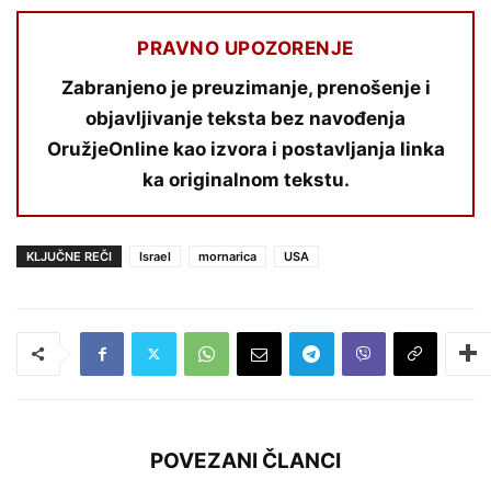
PRAVNO UPOZORENJE
Zabranjeno je preuzimanje, prenošenje i
objavljivanje teksta bez navođenja
OružjeOnline kao izvora i postavljanja linka
ka originalnom tekstu.
KLJUČNE REČI
Israel
mornarica
USA
POVEZANI ČLANCI