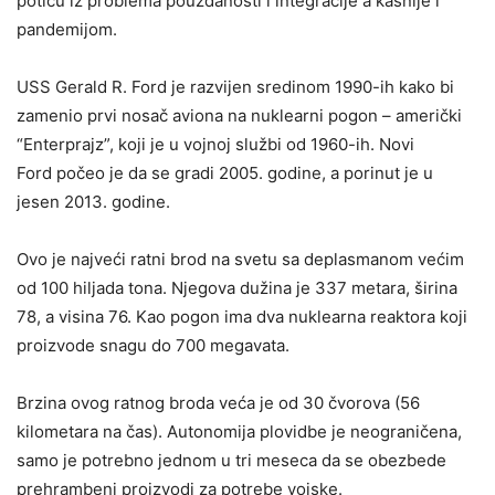
potiču iz problema pouzdanosti i integracije a kasnije i
pandemijom.
USS Gerald R. Ford je razvijen sredinom 1990-ih kako bi
zamenio prvi nosač aviona na nuklearni pogon – američki
“Enterprajz”, koji je u vojnoj službi od 1960-ih. Novi
Ford počeo je da se gradi 2005. godine, a porinut je u
jesen 2013. godine.
Ovo je najveći ratni brod na svetu sa deplasmanom većim
od 100 hiljada tona. Njegova dužina je 337 metara, širina
78, a visina 76. Kao pogon ima dva nuklearna reaktora koji
proizvode snagu do 700 megavata.
Brzina ovog ratnog broda veća je od 30 čvorova (56
kilometara na čas). Autonomija plovidbe je neograničena,
samo je potrebno jednom u tri meseca da se obezbede
prehrambeni proizvodi za potrebe vojske.