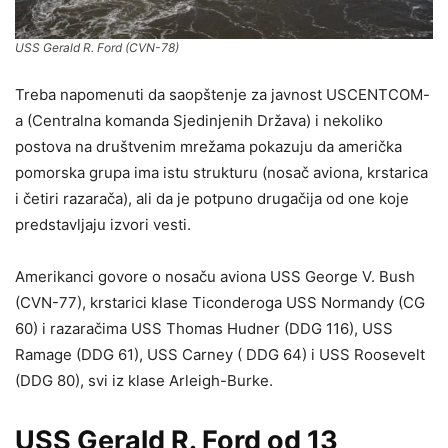
USS Gerald R. Ford (CVN-78)
Treba napomenuti da saopštenje za javnost USCENTCOM-
a (Centralna komanda Sjedinjenih Država) i nekoliko
postova na društvenim mrežama pokazuju da američka
pomorska grupa ima istu strukturu (nosač aviona, krstarica
i četiri razarača), ali da je potpuno drugačija od one koje
predstavljaju izvori vesti.
Amerikanci govore o nosaču aviona USS George V. Bush
(CVN-77), krstarici klase Ticonderoga USS Normandy (CG
60) i razaračima USS Thomas Hudner (DDG 116), USS
Ramage (DDG 61), USS Carney ( DDG 64) i USS Roosevelt
(DDG 80), svi iz klase Arleigh-Burke.
USS Gerald R. Ford od 13