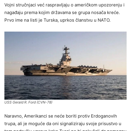
Vojni stručnjaci već raspravljaju o američkom upozorenju i
nagađaju prema kojim državama se grupa nosača kreće.
Prvo ime na listi je Turska, uprkos članstvu u NATO.
USS Gerald R. Ford (CVN-78)
Naravno, Amerikanci se neće boriti protiv Erdoganovih
trupa, ali je moguće da oni signaliziraju svoje prisustvo u