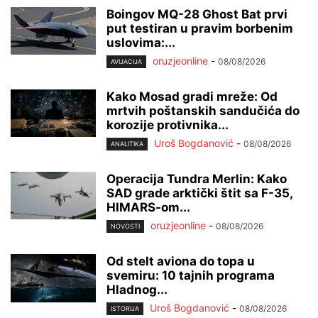
Boingov MQ-28 Ghost Bat prvi
put testiran u pravim borbenim
uslovima:...
oruzjeonline
-
08/08/2026
AVIJACIJA
Kako Mosad gradi mreže: Od
mrtvih poštanskih sandučića do
korozije protivnika...
Uroš Bogdanović
-
08/08/2026
ANALITIKA
Operacija Tundra Merlin: Kako
SAD grade arktički štit sa F-35,
HIMARS-om...
oruzjeonline
-
08/08/2026
NOVOSTI
Od stelt aviona do topa u
svemiru: 10 tajnih programa
Hladnog...
Uroš Bogdanović
-
08/08/2026
ISTORIJA