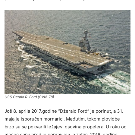
USS Gerald R. Ford (CVN-78)
Još 8. aprila 2017.godine “Džerald Ford” je porinut, a 31.
maja je isporučen mornarici. Međutim, tokom plovidbe
brzo su se pokvarili ležajevi osovina propelera. U roku od
mesec dana brod je popravljen, a zatim, 2018. godine,