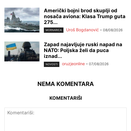
Američki bojni brod skuplji od
nosača aviona: Klasa Trump guta
275...
Uroš Bogdanović
-
08/08/2026
MORNARICA
Zapad najavljuje ruski napad na
NATO: Poljska želi da puca
iznad...
oruzjeonline
-
07/08/2026
NOVOSTI
NEMA KOMENTARA
KOMENTARIŠI