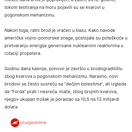
tokom testiranja na moru pojavili su se kvarovi u
pogonskom mehanizmu.
Nakon toga, ratni brod je vraćen u bazu. Kako navode
američke vojno-pomorske snage, postojale su poteškoće u
pretvaranju energije generisane nuklearnim reaktorima u
rotaciji propelera.
Godinu dana kasnije, ponovo je završio u brodogradilištu
zbog kvarova u pogonskom mehanizmu. Naravno, novi
brodovi se često susreću sa “dečjim bolestima”, ali izgleda
da “Forda” prati i nesreća. Inače, zbog brojnih kvarova,
njegov ukupan trošak je porastao sa 10,5 na 13 milijardi
dolara.
oruzjeonline