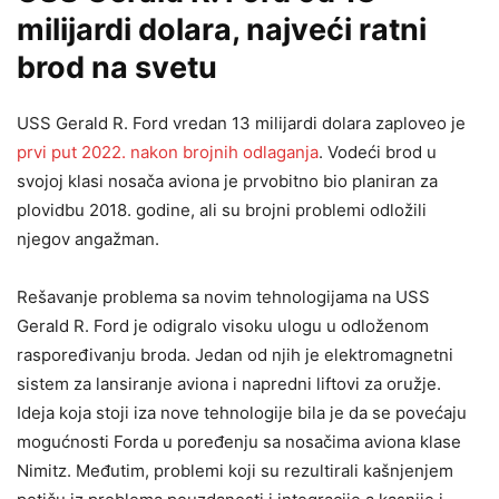
milijardi dolara, najveći ratni
brod na svetu
USS Gerald R. Ford vredan 13 milijardi dolara zaploveo je
prvi put 2022. nakon brojnih odlaganja
. Vodeći brod u
svojoj klasi nosača aviona je prvobitno bio planiran za
plovidbu 2018. godine, ali su brojni problemi odložili
njegov angažman.
Rešavanje problema sa novim tehnologijama na USS
Gerald R. Ford je odigralo visoku ulogu u odloženom
raspoređivanju broda. Jedan od njih je elektromagnetni
sistem za lansiranje aviona i napredni liftovi za oružje.
Ideja koja stoji iza nove tehnologije bila je da se povećaju
mogućnosti Forda u poređenju sa nosačima aviona klase
Nimitz. Međutim, problemi koji su rezultirali kašnjenjem