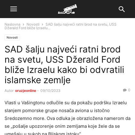
Naslovna
Novosti
SAD šalju najveći ratni brod na svetu, USS
Džerald Ford bliže Izraelu...
Novosti
SAD šalju najveći ratni brod
na svetu, USS Džerald Ford
bliže Izraelu kako bi odvratili
islamske zemlje
0
Autor
oruzjeonline
-
09/10/2023
Vlasti u Vašingtonu odlučile su da pokažu podršku Izraelu
slanjem pomorske grupe nosača aviona u istočno
Sredozemno more. Ova odluka je obrazložena namerom da
se „pošalje upozorenje onim zemljama koje žele da se
umešaju u sukob na Bliskom istoku”.