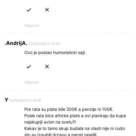
Odgovori
.AndrijA.
21/09/2023 U 17:40
Ovo je postao humoristicki sajt.
Odgovori
Y
21/09/2023 U 16:08
Pre rata su plate bile 200€ a penzije ni 100€.
Posle rata bice africke plate a ovi planiraju da kupe
najskuplji avion na svetu?!
Kakav je to tamo skup budala na vlasti nije ni cudo
sto su izgubili drzavu a narod raselili.