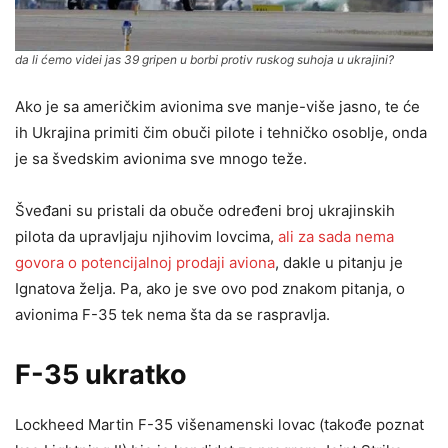
da li ćemo videi jas 39 gripen u borbi protiv ruskog suhoja u ukrajini?
Ako je sa američkim avionima sve manje-više jasno, te će
ih Ukrajina primiti čim obuči pilote i tehničko osoblje, onda
je sa švedskim avionima sve mnogo teže.
Šveđani su pristali da obuče određeni broj ukrajinskih
pilota da upravljaju njihovim lovcima,
ali za sada nema
govora o potencijalnoj prodaji aviona
, dakle u pitanju je
Ignatova želja. Pa, ako je sve ovo pod znakom pitanja, o
avionima F-35 tek nema šta da se raspravlja.
F-35 ukratko
Lockheed Martin F-35 višenamenski lovac (takođe poznat