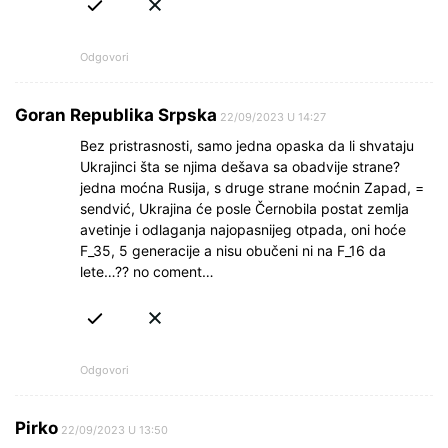
Odgovori
Goran Republika Srpska
22/09/2023 U 14:27
Bez pristrasnosti, samo jedna opaska da li shvataju
Ukrajinci šta se njima dešava sa obadvije strane?
jedna moćna Rusija, s druge strane moćnin Zapad, =
sendvić, Ukrajina će posle Černobila postat zemlja
avetinje i odlaganja najopasnijeg otpada, oni hoće
F_35, 5 generacije a nisu obučeni ni na F_16 da
lete…?? no coment…
Odgovori
Pirko
22/09/2023 U 13:50