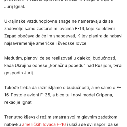
Jurij Ignat.
Ukrajinske vazduhoplovne snage ne nameravaju da se
zadovolje samo zastarelim lovcima F-16, koje kolektivni
Zapad obećava da će im snabdevati, Kijev planira da nabavi
najsavremenije američke i švedske lovce.
Međutim, planovi će se realizovati u dalekoj budućnosti,
kada Ukrajina odnese „konačnu pobedu” nad Rusijom, tvrdi
gospodin Jurij.
Takođe treba da razmišljamo o budućnosti, a ne samo o F-
16. Postoje avioni F-35, a biće tu i novi model Gripena,
rekao je Ignat.
Trenutno kijevski režim smatra svojim glavnim zadatkom
nabavku
američkih lovaca F-16
i ulažu se svi napori da se