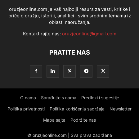
oruzjeonline.com je vaš najbolji resurs za vesti, kritike i
priče o oružju, istoriji, analitici i svim srodnim temama iz
oblasti naoružanja.
Kontaktirajte nas:
oruzjeonline@gmail.com
PRATITE NAS
O nama
Sarađujte s nama
Predlozi i sugestije
Politika privatnosti
Politika korišćenja sadržaja
Newsletter
Mapa sajta
Podržite nas
© oruzjeonline.com | Sva prava zadržana