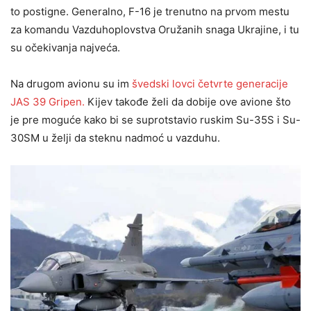
to postigne. Generalno, F-16 je trenutno na prvom mestu
za komandu Vazduhoplovstva Oružanih snaga Ukrajine, i tu
su očekivanja najveća.
Na drugom avionu su im
švedski lovci četvrte generacije
JAS 39 Gripen.
Kijev takođe želi da dobije ove avione što
je pre moguće kako bi se suprotstavio ruskim Su-35S i Su-
30SM u želji da steknu nadmoć u vazduhu.