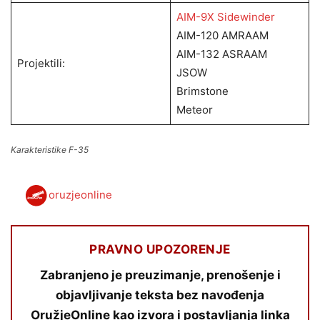
AIM-9X Sidewinder
AIM-120 AMRAAM
AIM-132 ASRAAM
Projektili:
JSOW
Brimstone
Meteor
Karakteristike F-35
oruzjeonline
PRAVNO UPOZORENJE
Zabranjeno je preuzimanje, prenošenje i
objavljivanje teksta bez navođenja
OružjeOnline kao izvora i postavljanja linka