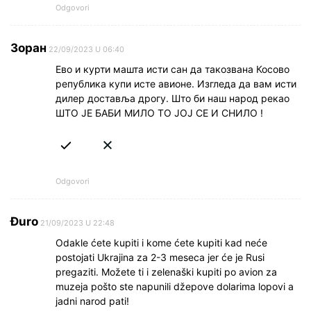
Odgovori
Зоран
22/09/2023 U 06:40
Ево и курти машта исти сан да такозвана Косово
република купи исте авионе. Изгледа да вам исти
дилер доставља дрогу. Што би наш народ рекао
ШТО ЈЕ БАБИ МИЛО ТО ЈОЈ СЕ И СНИЛО !
Odgovori
Đuro
21/09/2023 U 22:48
Odakle ćete kupiti i kome ćete kupiti kad neće
postojati Ukrajina za 2-3 meseca jer će je Rusi
pregaziti. Možete ti i zelenaški kupiti po avion za
muzeja pošto ste napunili džepove dolarima lopovi a
jadni narod pati!