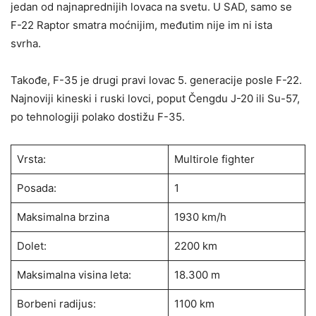
jedan od najnaprednijih lovaca na svetu. U SAD, samo se
F-22 Raptor smatra moćnijim, međutim nije im ni ista
svrha.
Takođe, F-35 je drugi pravi lovac 5. generacije posle F-22.
Najnoviji kineski i ruski lovci, poput Čengdu J-20 ili Su-57,
po tehnologiji polako dostižu F-35.
Vrsta:
Multirole fighter
Posada:
1
Maksimalna brzina
1930 km/h
Dolet:
2200 km
Maksimalna visina leta:
18.300 m
Borbeni radijus:
1100 km