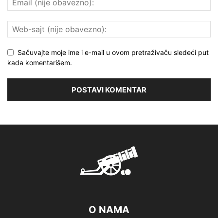
Sačuvajte moje ime i e-mail u ovom pretraživaču sledeći put
kada komentarišem.
O NAMA