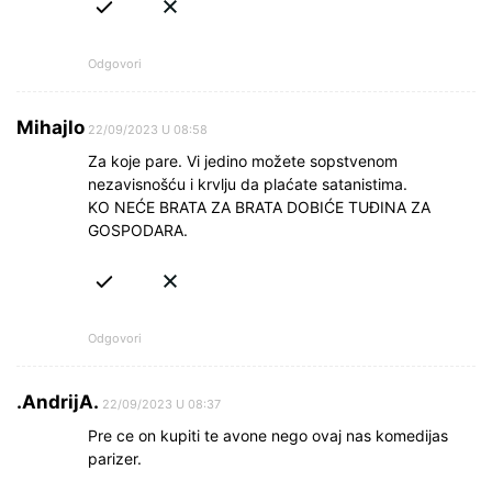
Odgovori
Mihajlo
22/09/2023 U 08:58
Za koje pare. Vi jedino možete sopstvenom
nezavisnošću i krvlju da plaćate satanistima.
KO NEĆE BRATA ZA BRATA DOBIĆE TUĐINA ZA
GOSPODARA.
Odgovori
.AndrijA.
22/09/2023 U 08:37
Pre ce on kupiti te avone nego ovaj nas komedijas
parizer.