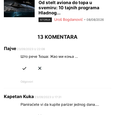
Od stelt aviona do topa u
svemiru: 10 tajnih programa
Hladnog...
Uroš Bogdanović
-
08/08/2026
ISTORIJA
13 KOMENTARA
Пајче
23/09/2023 U 22:08
Што рече Ђоша: Жао ми коња …
Odgovori
Kapetan Kuka
23/09/2023 U 17:31
Planiraćete vi da kupite parizer jednog dana….