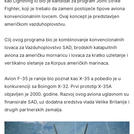
kao Lightning II) bio je kandidat za program Joint Strike
Fighter, koji je trebalo da zameni postojeće tipove aviona
konvencionalnim lovcem. Ovaj koncept je predstavljen
američkom vazduhoplovstvu.
Cilj ovog programa bio je kombinovanje konvencionalnih
lovaca za Vazduhoplovstvo SAD, brodskih katapultnih
aviona za američku mornaricu i lovaca za kratko uzletanje i
vertikalno sletanje za Korpus američkih marinaca.
Avion F-35 je ranije bio poznat kao X-35 a pobedio je u
konkurenciji sa Boingom X-32. Prvi prototip X-35A
objavljen je 2000. godine. Razvoj ovog aviona uglavnom su
finansirale SAD, uz dodatna sredstva vlada Velike Britanije i
drugih partnerskih zemalja.