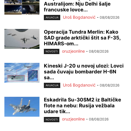
Australijom: Nju Delhi šalje
francuske lovce...
Uroš Bogdanović
-
08/08/2026
AVIJACIJA
Operacija Tundra Merlin: Kako
SAD grade arktički štit sa F-35,
HIMARS-om...
oruzjeonline
-
08/08/2026
NOVOSTI
Kineski J-20 u novoj ulozi: Lovci
sada čuvaju bombarder H-6N
sa...
Uroš Bogdanović
-
08/08/2026
AVIJACIJA
Eskadrila Su-30SM2 iz Baltičke
flote na nebu: Rusija vežbala
udare tik...
oruzjeonline
-
08/08/2026
NOVOSTI