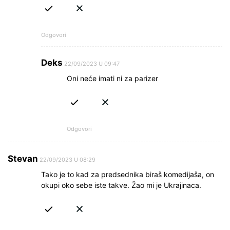
Odgovori
Deks
22/09/2023 U 09:47
Oni neće imati ni za parizer
Odgovori
Stevan
22/09/2023 U 08:29
Tako je to kad za predsednika biraš komedijaša, on
okupi oko sebe iste takve. Žao mi je Ukrajinaca.