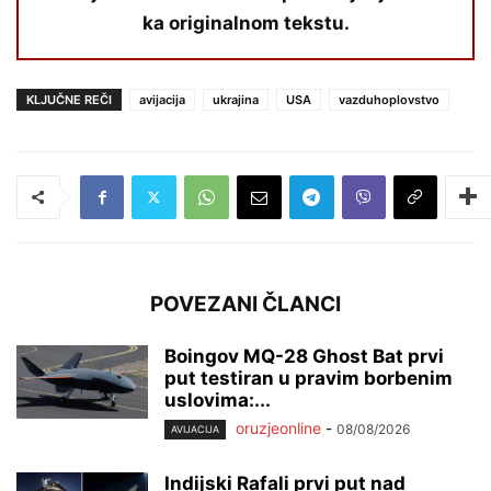
ka originalnom tekstu.
KLJUČNE REČI
avijacija
ukrajina
USA
vazduhoplovstvo
POVEZANI ČLANCI
Boingov MQ-28 Ghost Bat prvi
put testiran u pravim borbenim
uslovima:...
oruzjeonline
-
08/08/2026
AVIJACIJA
Indijski Rafali prvi put nad