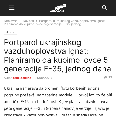
Naslovna
Novosti
Portparol ukrajinskog vazduhoplovstva Ignat:
Planiramo da kupimo lovce 5 generacije F-35, jednog...
Novosti
Portparol ukrajinskog
vazduhoplovstva Ignat:
Planiramo da kupimo lovce 5
generacije F-35, jednog dana
13
Autor
oruzjeonline
-
21/09/2023
Ukrajina namerava da promeni flotu borbenih aviona,
potpuno prešavši na zapadne modele. U prvoj fazi to će biti
američki F-16, a u budućnosti Kijev planira nabavku lovca
pete generacije F-35 i Gripena najnovije verzije, izjavio je
predstavnik Vazduhoplovstva Oružanih snaga Ukrajine