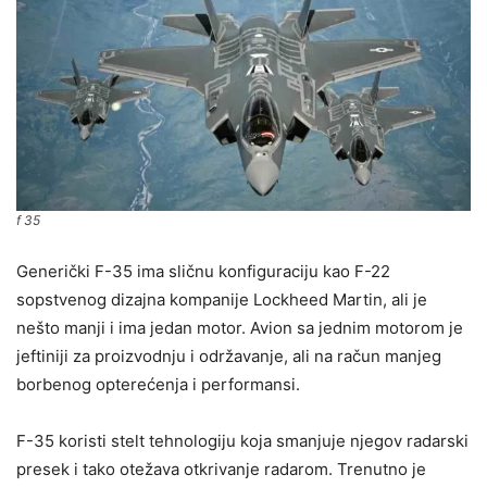
f 35
Generički F-35 ima sličnu konfiguraciju kao F-22
sopstvenog dizajna kompanije Lockheed Martin, ali je
nešto manji i ima jedan motor. Avion sa jednim motorom je
jeftiniji za proizvodnju i održavanje, ali na račun manjeg
borbenog opterećenja i performansi.
F-35 koristi stelt tehnologiju koja smanjuje njegov radarski
presek i tako otežava otkrivanje radarom. Trenutno je