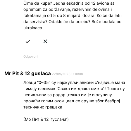
Čime da kupe? Jedna eskadrila od 12 aviona sa
opremom za održavanje, rezervnim delovima i
raketama je od 5 do 8 milijardi dolara. Ko će da leti i
da servisira? Odakle će da poleću? Bože budala od
ukrainaca.
Odgovori
Mr Pit & 12 guslaca
22/09/2023 U 10:08
Ловци “Ф-35” су најскупљи авиони с’највише мана
, имају надимак ‘Свака им длака смета’ !Пошто су
невидљиви за радар ,тешко им је и олупину
пронаћи голим оком ,кад се сруше због безброј
техничких грешака !
(Мр Пит & 12 ‘гуслача’)