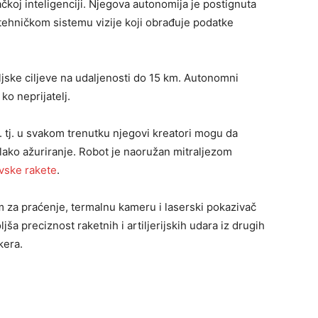
koj inteligenciji. Njegova autonomija je postignuta
ehničkom sistemu vizije koji obrađuje podatke
ljske ciljeve na udaljenosti do 15 km. Autonomni
 ko neprijatelj.
. tj. u svakom trenutku njegovi kreatori mogu da
 lako ažuriranje. Robot je naoružan mitraljezom
vske rakete
.
m za praćenje, termalnu kameru i laserski pokazivač
jša preciznost raketnih i artiljerijskih udara iz drugih
kera.