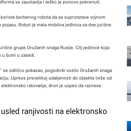
tforma se zaustavlja i teško je ponovo pokrenuti.
a koriste borbenog robota da se suprotstave vojnom
pojasu. Robot je mala mobilna jedinica sa dve jurišne
urišne grupe Oružanih snaga Rusije. Cilj jedinice koja
h u šumi u zasedi.
“
se odlično pokazao, pogodivši vozilo Oružanih snaga
laciju. Uprkos prevelikoj udaljenosti do objekta (više od
za elektronsko ratovanje, dron je uspeo da raznese
usled ranjivosti na elektronsko