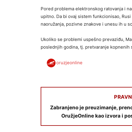
Pored problema elektronskog ratovanja i način
upitno. Da bi ovaj sistem funkcionisao, Rusi
naoružanja, pozivne znakove i unesu ih u so
Ukoliko se problemi uspešno prevaziđu, Ma
poslednjih godina, tj. pretvaranje kopnenih
oruzjeonline
PRAVN
Zabranjeno je preuzimanje, preno
OružjeOnline kao izvora i po