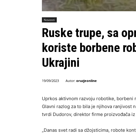
Novosti
Ruske trupe, sa op
koriste borbene ro
Ukrajini
Autor:
oruzjeonline
19/09/2023
Uprkos aktivnom razvoju robotike, borbeni 
Glavni razlog za to bila je njihova ranjivost
tvrdi Dudorov, direktor firme proizvođača iz
„Danas svet radi sa džojsticima, robote kontr