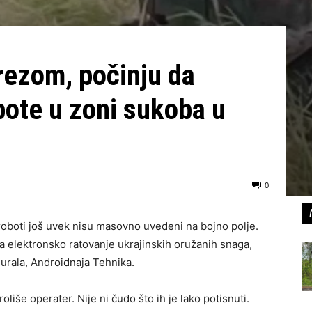
rezom, počinju da
bote u zoni sukoba u
0
roboti još uvek nisu masovno uvedeni na bojno polje.
 na elektronsko ratovanje ukrajinskih oružanih snaga,
 urala, Androidnaja Tehnika.
oliše operater. Nije ni čudo što ih je lako potisnuti.