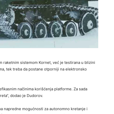
 raketnim sistemom Kornet, već je testirana u blizini
ma, tek treba da postane otporniji na elektronsko
i efikasnim načinima korišćenja platforme. Za sada
reta“, dodao je Dudorov.
ima napredne mogućnosti za autonomno kretanje i