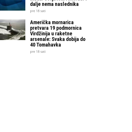
dalje nema naslednika
pre 18 sati
Američka mornarica
pretvara 19 podmornica
Virdžinija u raketne
arsenale: Svaka dobija do
40 Tomahavka
pre 18 sati