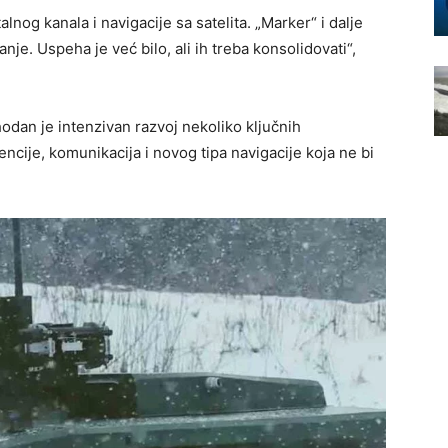
nog kanala i navigacije sa satelita. „Marker“ i dalje
nje. Uspeha je već bilo, ali ih treba konsolidovati“,
odan je intenzivan razvoj nekoliko ključnih
gencije, komunikacija i novog tipa navigacije koja ne bi