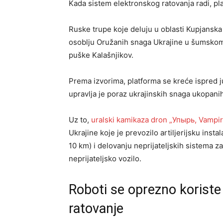
Kada sistem elektronskog ratovanja radi, pla
Ruske trupe koje deluju u oblasti Kupjansk
osoblju Oružanih snaga Ukrajine u šumskom 
puške Kalašnjikov.
Prema izvorima, platforma se kreće ispred j
upravlja je poraz ukrajinskih snaga ukopani
Uz to,
uralski kamikaza dron „Упырь, Vampir
Ukrajine koje je prevozilo artiljerijsku insta
10 km) i delovanju neprijateljskih sistema 
neprijateljsko vozilo.
Roboti se oprezno koriste 
ratovanje