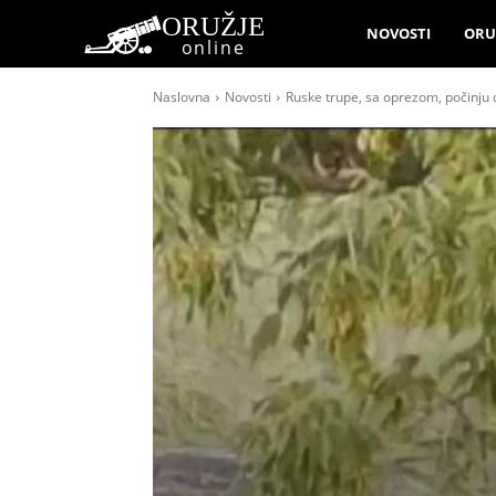
ORUŽJE
NOVOSTI
ORU
online
Naslovna
Novosti
Ruske trupe, sa oprezom, počinju 