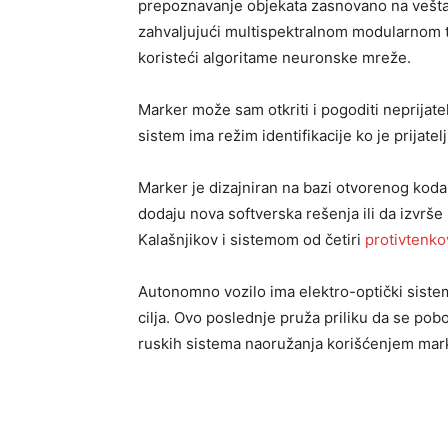
prepoznavanje objekata zasnovano na veštač
zahvaljujući multispektralnom modularnom t
koristeći algoritame neuronske mreže.
Marker može sam otkriti i pogoditi neprijate
sistem ima režim identifikacije ko je prijatelj
Marker je dizajniran na bazi otvorenog koda
dodaju nova softverska rešenja ili da izvrše
Kalašnjikov i sistemom od četiri
protivtenko
Autonomno vozilo ima elektro-optički siste
cilja. Ovo poslednje pruža priliku da se pobol
ruskih sistema naoružanja korišćenjem mar