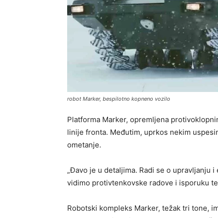
robot Marker, bespilotno kopneno vozilo
Platforma Marker, opremljena protivoklopnim
linije fronta. Međutim, uprkos nekim uspesi
ometanje.
„Đavo je u detaljima. Radi se o upravljanju 
vidimo protivtenkovske radove i isporuku te
Robotski kompleks Marker, težak tri tone, 