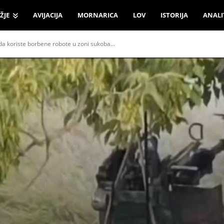
ŽJE
AVIJACIJA
MORNARICA
LOV
ISTORIJA
ANALI
da koriste borbene robote u zoni sukoba...