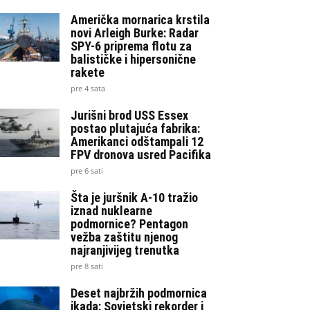
Američka mornarica krstila
novi Arleigh Burke: Radar
SPY-6 priprema flotu za
balističke i hipersonične
rakete
pre 4 sata
Jurišni brod USS Essex
postao plutajuća fabrika:
Amerikanci odštampali 12
FPV dronova usred Pacifika
pre 6 sati
Šta je juršnik A-10 tražio
iznad nuklearne
podmornice? Pentagon
vežba zaštitu njenog
najranjivijeg trenutka
pre 8 sati
Deset najbržih podmornica
ikada: Sovjetski rekorder i