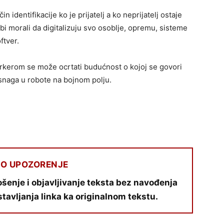
 identifikacije ko je prijatelj a ko neprijatelj ostaje
 bi morali da digitalizuju svo osoblje, opremu, sisteme
ftver.
rkerom se može ocrtati budućnost o kojoj se govori
 snaga u robote na bojnom polju.
O UPOZORENJE
šenje i objavljivanje teksta bez navođenja
stavljanja linka ka originalnom tekstu.