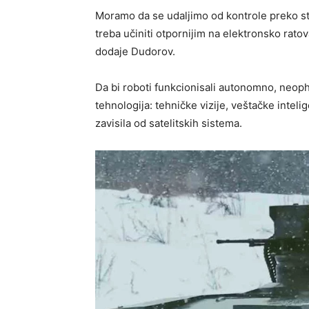
Moramo da se udaljimo od kontrole preko stal
treba učiniti otpornijim na elektronsko ratova
dodaje Dudorov.
Da bi roboti funkcionisali autonomno, neoph
tehnologija: tehničke vizije, veštačke inteli
zavisila od satelitskih sistema.