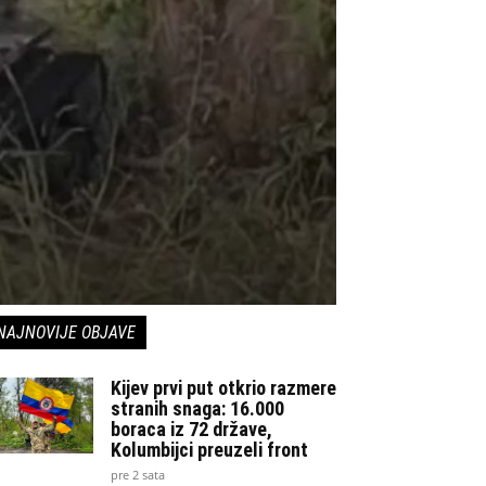
NAJNOVIJE OBJAVE
Kijev prvi put otkrio razmere
stranih snaga: 16.000
boraca iz 72 države,
Kolumbijci preuzeli front
pre 2 sata