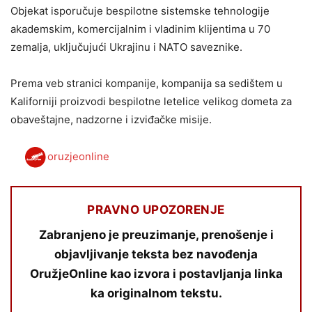
Objekat isporučuje bespilotne sistemske tehnologije
akademskim, komercijalnim i vladinim klijentima u 70
zemalja, uključujući Ukrajinu i NATO saveznike.
Prema veb stranici kompanije, kompanija sa sedištem u
Kaliforniji proizvodi bespilotne letelice velikog dometa za
obaveštajne, nadzorne i izviđačke misije.
oruzjeonline
PRAVNO UPOZORENJE
Zabranjeno je preuzimanje, prenošenje i
objavljivanje teksta bez navođenja
OružjeOnline kao izvora i postavljanja linka
ka originalnom tekstu.