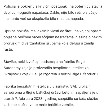
Policija je pokrenula krivični postupak i na poternicu stavila
dvojicu mogućih napadača. Dakle, nije bilo reči o slučajom
incidentu već su eksplozije bile rezultat napada.
Uprkos pokušajima lokalnih vlasti da štetu na vojnoj opremi
objasne običnim saobraćajnim nesrećama, glasine o nekim
proruskim diverzantskim grupama koje deluju u zemlji
rastu.
Štaviše, neki izveštaji podsećaju na fabriku Edge
Autonomy koja je proizvodila bespilotne letelice za
ukrajinsku vojsku, ali je izgorela u blizini Rige u februaru.
Fabrika bespilotnih letelica u vlasništvu SAD u blizini
aerodroma u Rigi u baltičkoj državi Letoniji zapaljena je u
utorak 7. februara 2023. godine, saopštile su tada službe
za hitne slučajeve te male baltičke zemlje.