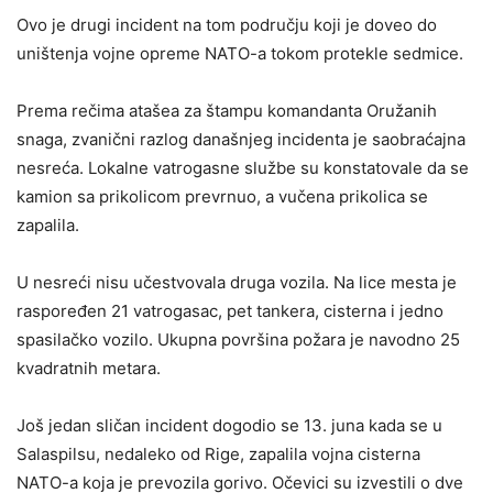
Ovo je drugi incident na tom području koji je doveo do
uništenja vojne opreme NATO-a tokom protekle sedmice.
Prema rečima atašea za štampu komandanta Oružanih
snaga, zvanični razlog današnjeg incidenta je saobraćajna
nesreća. Lokalne vatrogasne službe su konstatovale da se
kamion sa prikolicom prevrnuo, a vučena prikolica se
zapalila.
U nesreći nisu učestvovala druga vozila. Na lice mesta je
raspoređen 21 vatrogasac, pet tankera, cisterna i jedno
spasilačko vozilo. Ukupna površina požara je navodno 25
kvadratnih metara.
Još jedan sličan incident dogodio se 13. juna kada se u
Salaspilsu, nedaleko od Rige, zapalila vojna cisterna
NATO-a koja je prevozila gorivo. Očevici su izvestili o dve