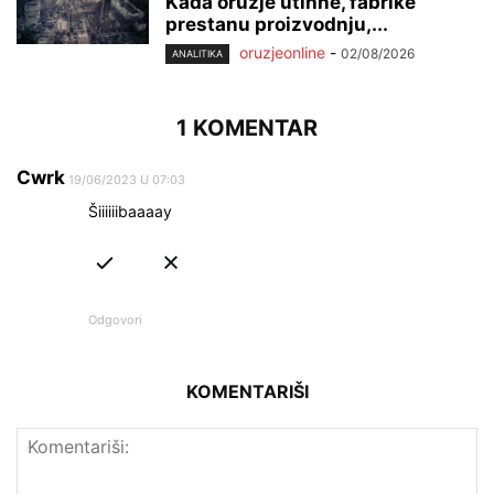
Kada oružje utihne, fabrike
prestanu proizvodnju,...
oruzjeonline
-
02/08/2026
ANALITIKA
1 KOMENTAR
Cwrk
19/06/2023 U 07:03
Šiiiiiibaaaay
Odgovori
KOMENTARIŠI