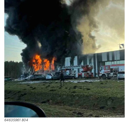
64635961 804