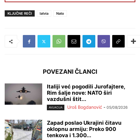
KLJUČNE REČI
latvia
Nato
POVEZANI ČLANCI
Italiji već pogodili Jurofajtere,
Rim šalje nove: NATO širi
vazdušni štit...
Uroš Bogdanović
-
05/08/2026
AVIJACIJA
Zapad poslao Ukrajini čitavu
oklopnu armiju: Preko 900
tenkova i 1.300...