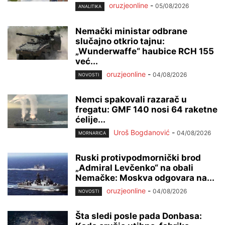
oruzjeonline
-
05/08/2026
ANALITIKA
Nemački ministar odbrane
slučajno otkrio tajnu:
„Wunderwaffe“ haubice RCH 155
već...
oruzjeonline
-
04/08/2026
NOVOSTI
Nemci spakovali razarač u
fregatu: GMF 140 nosi 64 raketne
ćelije...
Uroš Bogdanović
-
04/08/2026
MORNARICA
Ruski protivpodmornički brod
„Admiral Levčenko“ na obali
Nemačke: Moskva odgovara na...
oruzjeonline
-
04/08/2026
NOVOSTI
Šta sledi posle pada Donbasa: