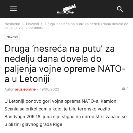
Naslovna
Novosti
Druga ‘nesreća na putu’ za nedelju dana dovela do
paljenja vojne opreme...
Novosti
Druga ‘nesreća na putu’ za
nedelju dana dovela do
paljenja vojne opreme NATO-
a u Letoniji
1
Autor
oruzjeonline
-
19/06/2023
U Letoniji ponovo gori vojna oprema NATO-a. Kamion
Scania sa prikolicom u kojoj je bilo terensko vozilo
Bandvagn 206 18. juna nije stigao na odredište i zapalio se
u blizini glavnog grada Rige.