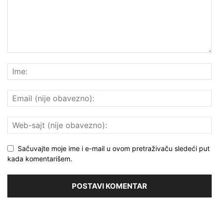
Sačuvajte moje ime i e-mail u ovom pretraživaču sledeći put
kada komentarišem.