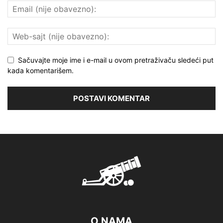
Sačuvajte moje ime i e-mail u ovom pretraživaču sledeći put
kada komentarišem.
O NAMA