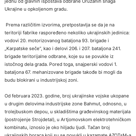
jednu od glavnih ispostava odbrane Oružanih snaga
Ukrajine u opkoljenom gradu.
Prema različitim izvorima, pretpostavlja se da je na
teritoriji fabrike raspoređeno nekoliko ukrajinskih jedinica:
vodovi 20. motorizovanog bataljona 93. brigade i
„Karpatske seče“, kao i delovi 206. i 207. bataljona 241.
brigade teritorijalne odbrane, koje su se povukle iz
istočnog dela grada. Pored toga, snajperski vodovi 1.
bataljona 67. mehanizovane brigade takođe bi mogli da
budu blokirani u industrijskoj zoni.
Od februara 2023. godine, broj ukrajinske vojske ukopane
u drugim delovima industrijske zone Bahmut, odnosno, u
trolejbuskom depou, u skladištima građevinskog materijala
(postrojenje Strojdetal), u Artjomovskom elektrotehničkom
kombinatu, iznosio je oko hiljadu ljudi. Tačan broj
ukrajinskih boraca koji su se povukli u kazamate AZOTsM-a