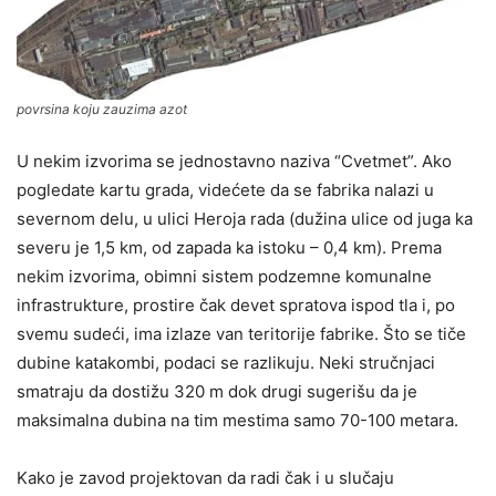
povrsina koju zauzima azot
U nekim izvorima se jednostavno naziva “Cvetmet”. Ako
pogledate kartu grada, videćete da se fabrika nalazi u
severnom delu, u ulici Heroja rada (dužina ulice od juga ka
severu je 1,5 km, od zapada ka istoku – 0,4 km). Prema
nekim izvorima, obimni sistem podzemne komunalne
infrastrukture, prostire čak devet spratova ispod tla i, po
svemu sudeći, ima izlaze van teritorije fabrike. Što se tiče
dubine katakombi, podaci se razlikuju. Neki stručnjaci
smatraju da dostižu 320 m dok drugi sugerišu da je
maksimalna dubina na tim mestima samo 70-100 metara.
Kako je zavod projektovan da radi čak i u slučaju