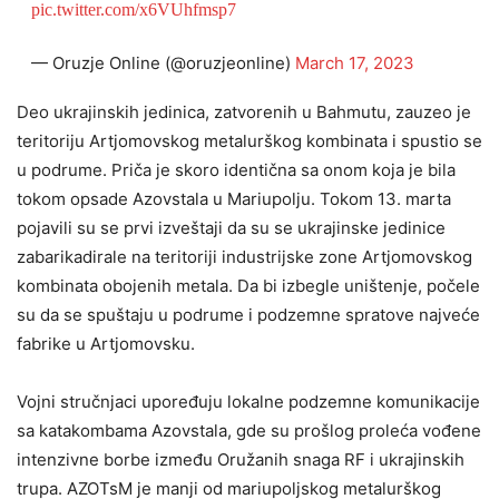
pic.twitter.com/x6VUhfmsp7
— Oruzje Online (@oruzjeonline)
March 17, 2023
Deo ukrajinskih jedinica, zatvorenih u Bahmutu, zauzeo je
teritoriju Artjomovskog metalurškog kombinata i spustio se
u podrume. Priča je skoro identična sa onom koja je bila
tokom opsade Azovstala u Mariupolju. Tokom 13. marta
pojavili su se prvi izveštaji da su se ukrajinske jedinice
zabarikadirale na teritoriji industrijske zone Artjomovskog
kombinata obojenih metala. Da bi izbegle uništenje, počele
su da se spuštaju u podrume i podzemne spratove najveće
fabrike u Artjomovsku.
Vojni stručnjaci upoređuju lokalne podzemne komunikacije
sa katakombama Azovstala, gde su prošlog proleća vođene
intenzivne borbe između Oružanih snaga RF i ukrajinskih
trupa. AZOTsM je manji od mariupoljskog metalurškog