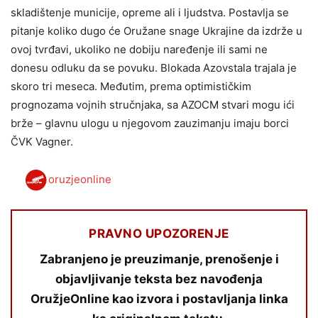
skladištenje municije, opreme ali i ljudstva. Postavlja se
pitanje koliko dugo će Oružane snage Ukrajine da izdrže u
ovoj tvrđavi, ukoliko ne dobiju naređenje ili sami ne
donesu odluku da se povuku. Blokada Azovstala trajala je
skoro tri meseca. Međutim, prema optimističkim
prognozama vojnih stručnjaka, sa AZOCM stvari mogu ići
brže – glavnu ulogu u njegovom zauzimanju imaju borci
ČVK Vagner.
oruzjeonline
PRAVNO UPOZORENJE
Zabranjeno je preuzimanje, prenošenje i
objavljivanje teksta bez navođenja
OružjeOnline kao izvora i postavljanja linka