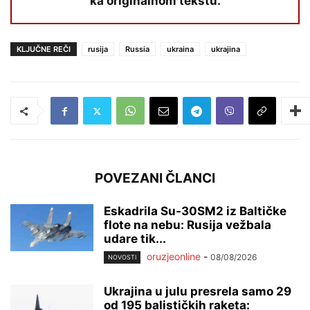
ka originalnom tekstu.
KLJUČNE REČI
rusija
Russia
ukraina
ukrajina
POVEZANI ČLANCI
Eskadrila Su-30SM2 iz Baltičke
flote na nebu: Rusija vežbala
udare tik...
oruzjeonline
-
08/08/2026
NOVOSTI
Ukrajina u julu presrela samo 29
od 195 balističkih raketa: