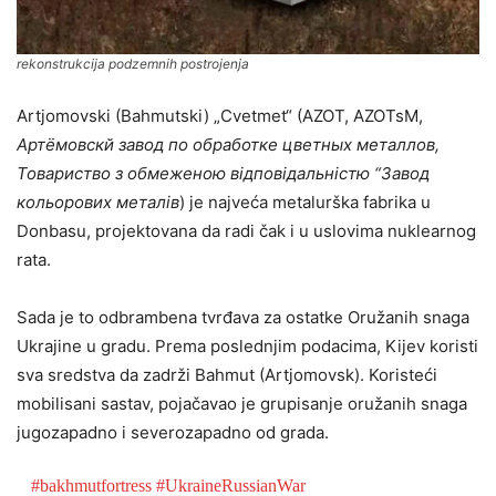
rekonstrukcija podzemnih postrojenja
Artjomovski (Bahmutski) „Cvetmet“ (AZOT, AZOTsM,
Артёмовскй завод по обработке цветных металлов,
Товариство з обмеженою відповідальністю “Завод
кольорових металів
) je najveća metalurška fabrika u
Donbasu, projektovana da radi čak i u uslovima nuklearnog
rata.
Sada je to odbrambena tvrđava za ostatke Oružanih snaga
Ukrajine u gradu. Prema poslednjim podacima, Kijev koristi
sva sredstva da zadrži Bahmut (Artjomovsk). Koristeći
mobilisani sastav, pojačavao je grupisanje oružanih snaga
jugozapadno i severozapadno od grada.
#bakhmutfortress
#UkraineRussianWar