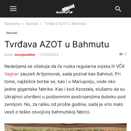
Naslovna
Novosti
Tvrđava AZOT u Bahmutu
Novosti
Tvrđava AZOT u Bahmutu
0
Autor
oruzjeonline
-
17/03/2023
Nedeljama se očekuje da će ruska regularna vojska ili VČK
Vagner
zauzeti Artjomovsk, sada poznat kao Bahmut. Pri
tome, najžešće borbe se, kao i u Mariupolju, vode oko
jedne gigantske fabrike. Kao i kod Azostala, slušamo da su
Ukrajinci utvrđeni u podzemnim postrojenjima duboko pod
zemljom. No, za raliku od prošle godine, sada je vrlo malo
vesti o teško osvojivoj bahmutskoj fabrici.