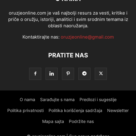
oruzjeonline.com je vaš najbolji resurs za vesti, kritike i
priče o oružju, istoriji, analitici i svim srodnim temama iz
oblasti naoružanja.
Kontaktirajte nas:
oruzjeonline@gmail.com
PRATITE NAS
O nama
Sarađujte s nama
Predlozi i sugestije
Politika privatnosti
Politika korišćenja sadržaja
Newsletter
Mapa sajta
Podržite nas