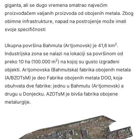
giganta, ali se dugo vremena smatrao najvećim
proizvođačem valjanih proizvoda od obojenih metala. Zbog
obimne infrastrukture, napad na postrojenje može imati
svoje specifičnosti
2
Ukupna površina Bahmuta (Artjomovsk) je 41,6 km
.
Industrijska zona se nalazi na lokaciji sa površinom od
2
preko 10 ha (100.000 m
) na kojoj su gusto izgrađeni
objekti. Artjomovska (Bahmutska) fabrika obojenih metala
(A/BZOTsM) je deo Fabrike obojenih metala DOO, koja
obuhvata dve fabrike: jednu u Bahmutu (Artjomovsk) a
drugu u Donjecku. AZOTsM je bivša fabrika obojene
metalurgije.