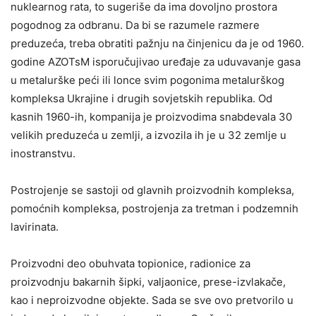
nuklearnog rata, to sugeriše da ima dovoljno prostora
pogodnog za odbranu. Da bi se razumele razmere
preduzeća, treba obratiti pažnju na činjenicu da je od 1960.
godine AZOTsM isporučujivao uređaje za uduvavanje gasa
u metalurške peći ili lonce svim pogonima metalurškog
kompleksa Ukrajine i drugih sovjetskih republika. Od
kasnih 1960-ih, kompanija je proizvodima snabdevala 30
velikih preduzeća u zemlji, a izvozila ih je u 32 zemlje u
inostranstvu.
Postrojenje se sastoji od glavnih proizvodnih kompleksa,
pomoćnih kompleksa, postrojenja za tretman i podzemnih
lavirinata.
Proizvodni deo obuhvata topionice, radionice za
proizvodnju bakarnih šipki, valjaonice, prese-izvlakače,
kao i neproizvodne objekte. Sada se sve ovo pretvorilo u