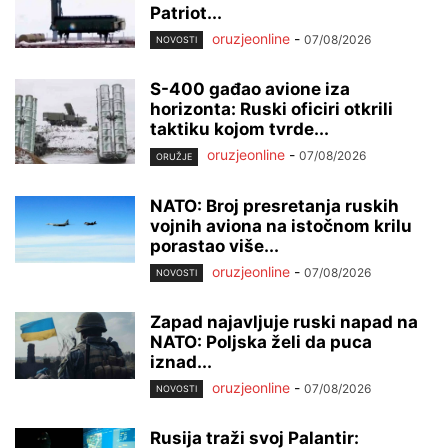
Patriot...
oruzjeonline
-
07/08/2026
NOVOSTI
S-400 gađao avione iza
horizonta: Ruski oficiri otkrili
taktiku kojom tvrde...
oruzjeonline
-
07/08/2026
ORUŽJE
NATO: Broj presretanja ruskih
vojnih aviona na istočnom krilu
porastao više...
oruzjeonline
-
07/08/2026
NOVOSTI
Zapad najavljuje ruski napad na
NATO: Poljska želi da puca
iznad...
oruzjeonline
-
07/08/2026
NOVOSTI
Rusija traži svoj Palantir: