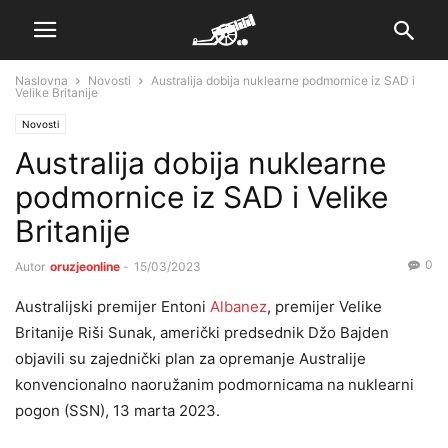
Naslovna
Novosti
Australija dobija nuklearne podmornice iz SAD i
Velike Britanije
Novosti
Australija dobija nuklearne
podmornice iz SAD i Velike
Britanije
0
Autor
oruzjeonline
-
15/03/2023
Australijski premijer Entoni
Albanez
, premijer Velike
Britanije Riši Sunak, američki predsednik Džo Bajden
objavili su zajednički plan za opremanje Australije
konvencionalno naoružanim podmornicama na nuklearni
pogon (SSN), 13 marta 2023.