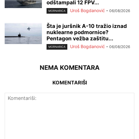
odštampali 12 FPV...
Uroš Bogdanović
-
06/08/2026
MORNARICA
Šta je juršnik A-10 tražio iznad
nuklearne podmornice?
Pentagon vežba zaštitu...
Uroš Bogdanović
-
06/08/2026
MORNARICA
NEMA KOMENTARA
KOMENTARIŠI