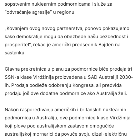
sopstvenim nuklearnim podmornicama i služe za
“odvraćanje agresije” u regionu.
„Kovanjem ovog novog partnerstva, ponovo pokazujemo
kako demokratije mogu da obezbede našu bezbednost i
prosperitet“, rekao je američki predsednik Bajden na
sastanku.
Glavna prekretnica u planu za podmornice biće prodaja tri
SSN-a klase Virdžinija proizvedena u SAD Australiji 2030-
ih. Prodaja podleže odobrenju Kongresa, ali predviđa
prodaju još dve dodatne podmornice ako Australija želi.
Nakon raspoređivanja američkih i britanskih nuklearnih
podmornica u Australiju, ove podmornice klase Virdžinija
koji plove pod australijskom zastavom omogućiće
australijskoj mornarici da povuče svoju dizel-električnu