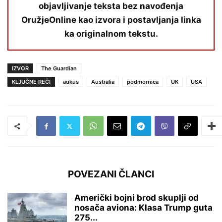
objavljivanje teksta bez navođenja
OružjeOnline kao izvora i postavljanja linka
ka originalnom tekstu.
IZVOR
The Guardian
KLJUČNE REČI
aukus
Australia
podmornica
UK
USA
POVEZANI ČLANCI
Američki bojni brod skuplji od
nosača aviona: Klasa Trump guta
275...