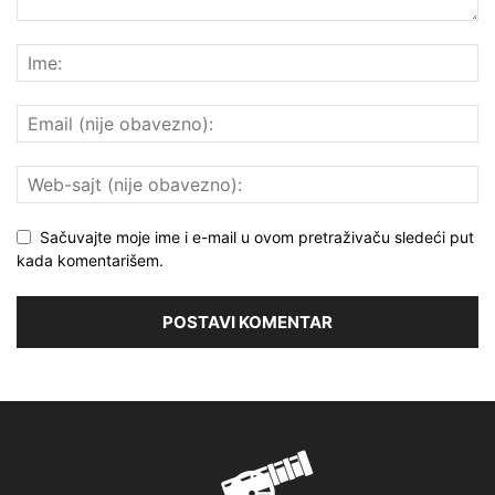
Sačuvajte moje ime i e-mail u ovom pretraživaču sledeći put
kada komentarišem.