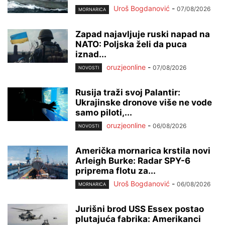
Uroš Bogdanović
-
07/08/2026
MORNARICA
Zapad najavljuje ruski napad na
NATO: Poljska želi da puca
iznad...
oruzjeonline
-
07/08/2026
NOVOSTI
Rusija traži svoj Palantir:
Ukrajinske dronove više ne vode
samo piloti,...
oruzjeonline
-
06/08/2026
NOVOSTI
Američka mornarica krstila novi
Arleigh Burke: Radar SPY-6
priprema flotu za...
Uroš Bogdanović
-
06/08/2026
MORNARICA
Jurišni brod USS Essex postao
plutajuća fabrika: Amerikanci