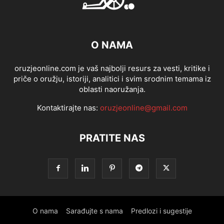
O NAMA
oruzjeonline.com je vaš najbolji resurs za vesti, kritike i
priče o oružju, istoriji, analitici i svim srodnim temama iz
oblasti naoružanja.
Kontaktirajte nas:
oruzjeonline@gmail.com
PRATITE NAS
O nama
Sarađujte s nama
Predlozi i sugestije