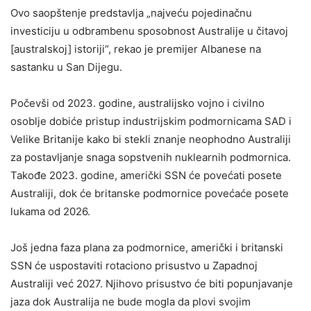
Ovo saopštenje predstavlja „najveću pojedinačnu
investiciju u odbrambenu sposobnost Australije u čitavoj
[australskoj] istoriji“, rekao je premijer Albanese na
sastanku u San Dijegu.
Počevši od 2023. godine, australijsko vojno i civilno
osoblje dobiće pristup industrijskim podmornicama SAD i
Velike Britanije kako bi stekli znanje neophodno Australiji
za postavljanje snaga sopstvenih nuklearnih podmornica.
Takođe 2023. godine, američki SSN će povećati posete
Australiji, dok će britanske podmornice povećaće posete
lukama od 2026.
Još jedna faza plana za podmornice, američki i britanski
SSN će uspostaviti rotaciono prisustvo u Zapadnoj
Australiji već 2027. Njihovo prisustvo će biti popunjavanje
jaza dok Australija ne bude mogla da plovi svojim