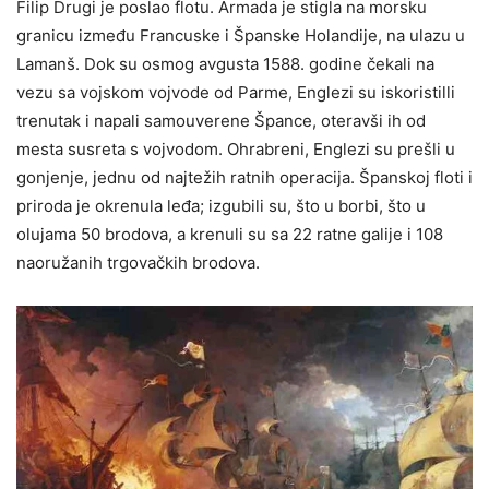
Filip Drugi je poslao flotu. Armada je stigla na morsku
granicu između Francuske i Španske Holandije, na ulazu u
Lamanš. Dok su osmog avgusta 1588. godine čekali na
vezu sa vojskom vojvode od Parme, Englezi su iskoristilli
trenutak i napali samouverene Špance, oteravši ih od
mesta susreta s vojvodom. Ohrabreni, Englezi su prešli u
gonjenje, jednu od najtežih ratnih operacija. Španskoj floti i
priroda je okrenula leđa; izgubili su, što u borbi, što u
olujama 50 brodova, a krenuli su sa 22 ratne galije i 108
naoružanih trgovačkih brodova.