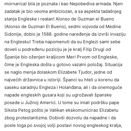
mornarica)
bila je poznata i kao Nepobediva armada. Njen
zadatak je bio veoma ambiciozan, a sa aspekta tadašnjeg
stanja Engleske i realan! Alonso de Guzman el Bueno
(Alonso de Guzman El Bueno), sedmi vojvoda od Medine
Sidonije, dobio je 1588. godine naređenje da izvrši invaziju
na Englesku! Treba napomenuti da su Englezi sami sebe
doveli u podređenu poziciju je je kralj Filip Drugi od
Španije bio oženjen kraljicom Meri Prvom od Engleske,
čime je Engleska došla u gotovo vazalni položaj. Situacija
se naglo menja dolaskom Elizabete Tjudor, jedne od
najvećih državnica u istoriji. Španci su hteli u korenu da
saseku saradnju Engleza i Holanđana, ali i da onemoguće
napade engleskih gusara koji su ugrožavali španske
posede u Južnoj Americi. U tome su imali podršku pape
Siksta Petog pošto je Vatikan ekskomunicirao Elizabetu
zbog protestantizma. Dobivši dozvolu da napadne i da
posle toga po svojoj volji postavi novog engleskog kralja,