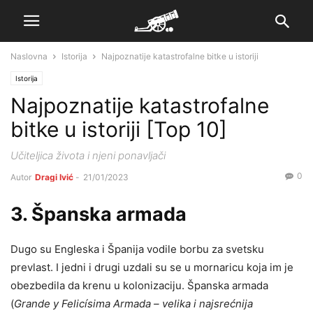
Naslovna
Istorija
Najpoznatije katastrofalne bitke u istoriji
Istorija
Najpoznatije katastrofalne
bitke u istoriji [Top 10]
Učiteljica života i njeni ponavljači
0
Autor
Dragi Ivić
-
21/01/2023
3. Španska armada
Dugo su Engleska i Španija vodile borbu za svetsku
prevlast. I jedni i drugi uzdali su se u mornaricu koja im je
obezbedila da krenu u kolonizaciju. Španska armada
(
Grande y Felicísima Armada – velika i najsrećnija