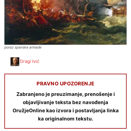
poraz spanske armade
Dragi Ivić
PRAVNO UPOZORENJE
Zabranjeno je preuzimanje, prenošenje i
objavljivanje teksta bez navođenja
OružjeOnline kao izvora i postavljanja linka
ka originalnom tekstu.