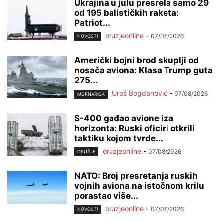
Ukrajina u julu presrela samo 29
od 195 balističkih raketa:
Patriot...
oruzjeonline
-
07/08/2026
NOVOSTI
Američki bojni brod skuplji od
nosača aviona: Klasa Trump guta
275...
Uroš Bogdanović
-
07/08/2026
MORNARICA
S-400 gađao avione iza
horizonta: Ruski oficiri otkrili
taktiku kojom tvrde...
oruzjeonline
-
07/08/2026
ORUŽJE
NATO: Broj presretanja ruskih
vojnih aviona na istočnom krilu
porastao više...
oruzjeonline
-
07/08/2026
NOVOSTI