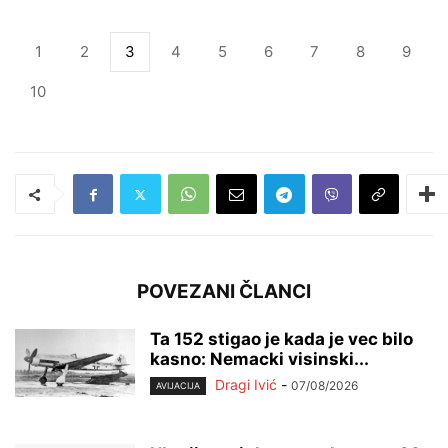
1
2
3
4
5
6
7
8
9
10
POVEZANI ČLANCI
Ta 152 stigao je kada je vec bilo
kasno: Nemacki visinski...
Dragi Ivić
-
07/08/2026
AVIJACIJA