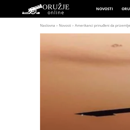
ORUŽJE
NOVOSTI
ORU
online
Naslovna
Novosti
Amerikanci prinuđeni da prizemlje