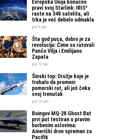
Evropska Unija konačno
pravi svoj Starlink: IRIS²
raste na 348 satelita, ali
trka je već debelo odmakla
pre 9 sati
Šta god puca, dobro je za
revoluciju: Čime su ratovali
Pančo Vilja i Emilijano
Zapata
pre 12 sati
Šinski top: Oružje koje je
trebalo da promeni
pomorski rat, ali još čeka
svoj trenutak
pre 14 sati
Boingov MQ-28 Ghost Bat
prvi put testiran u pravim
borbenim uslovima:
Američki dron spreman za
Pacifik