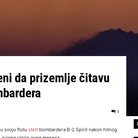
ni da prizemlje čitavu
ombardera
0
u svoju flotu
stelt
bombardera B-2 Spirit nakon hitnog
h aviona ranije ovog meseca.