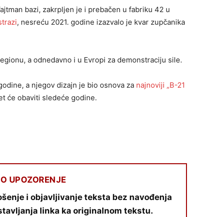
jtman bazi, zakrpljen je i prebačen u fabriku 42 u
trazi
, nesreću 2021. godine izazvalo je kvar zupčanika
regionu, a odnedavno i u Evropi za demonstraciju sile.
godine, a njegov dizajn je bio osnova za
najnoviji „B-21
et će obaviti sledeće godine.
O UPOZORENJE
šenje i objavljivanje teksta bez navođenja
stavljanja linka ka originalnom tekstu.