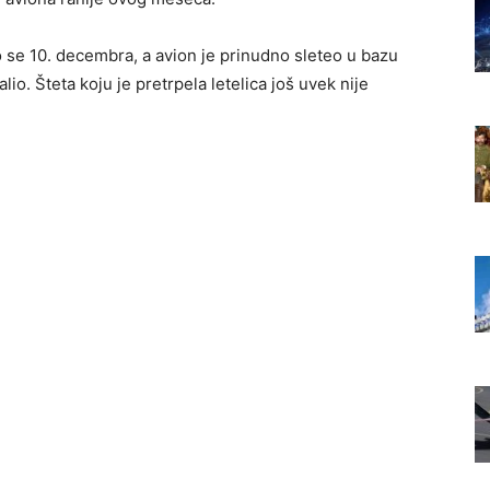
se 10. decembra, a avion je prinudno sleteo u bazu
o. Šteta koju je pretrpela letelica još uvek nije