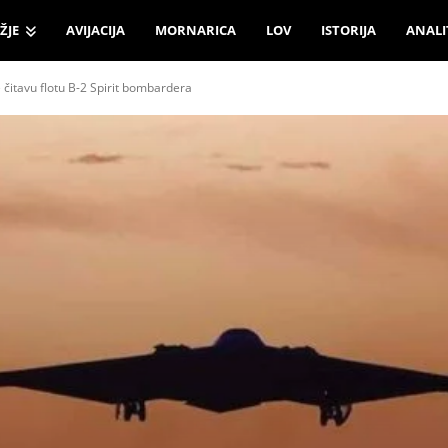
ŽJE
AVIJACIJA
MORNARICA
LOV
ISTORIJA
ANALI
 čitavu flotu B-2 Spirit bombardera