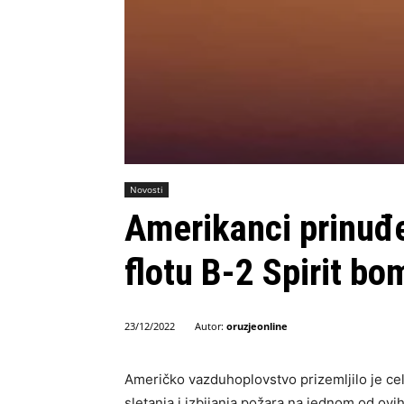
Novosti
Amerikanci prinuđe
flotu B-2 Spirit b
Autor:
oruzjeonline
23/12/2022
Američko vazduhoplovstvo prizemljilo je cel
sletanja i izbijanja požara na jednom od ovi