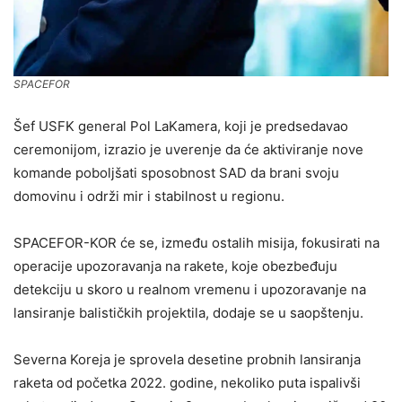
SPACEFOR
Šef USFK general Pol LaKamera, koji je predsedavao
ceremonijom, izrazio je uverenje da će aktiviranje nove
komande poboljšati sposobnost SAD da brani svoju
domovinu i održi mir i stabilnost u regionu.
SPACEFOR-KOR će se, između ostalih misija, fokusirati na
operacije upozoravanja na rakete, koje obezbeđuju
detekciju u skoro u realnom vremenu i upozoravanje na
lansiranje balističkih projektila, dodaje se u saopštenju.
Severna Koreja je sprovela desetine probnih lansiranja
raketa od početka 2022. godine, nekoliko puta ispalivši