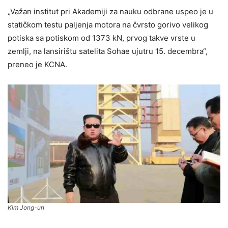
„Važan institut pri Akademiji za nauku odbrane uspeo je u
statičkom testu paljenja motora na čvrsto gorivo velikog
potiska sa potiskom od 1373 kN, prvog takve vrste u
zemlji, na lansirištu satelita Sohae ujutru 15. decembra“,
preneo je KCNA.
Kim Jong-un