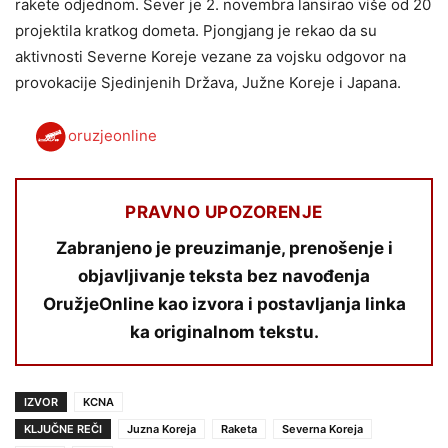
rakete odjednom. Sever je 2. novembra lansirao više od 20
projektila kratkog dometa. Pjongjang je rekao da su
aktivnosti Severne Koreje vezane za vojsku odgovor na
provokacije Sjedinjenih Država, Južne Koreje i Japana.
oruzjeonline
PRAVNO UPOZORENJE
Zabranjeno je preuzimanje, prenošenje i
objavljivanje teksta bez navođenja
OružjeOnline kao izvora i postavljanja linka
ka originalnom tekstu.
IZVOR
KCNA
KLJUČNE REČI
Juzna Koreja
Raketa
Severna Koreja