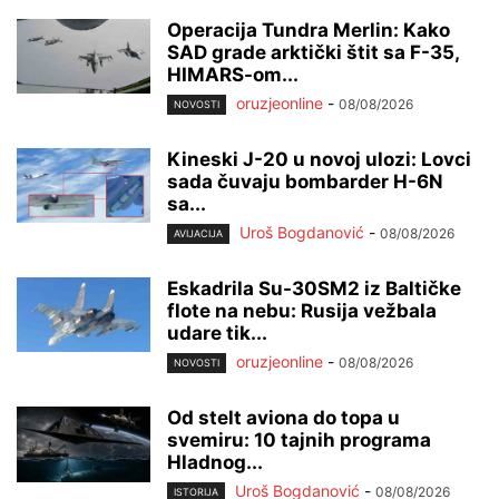
Operacija Tundra Merlin: Kako
SAD grade arktički štit sa F-35,
HIMARS-om...
oruzjeonline
-
08/08/2026
NOVOSTI
Kineski J-20 u novoj ulozi: Lovci
sada čuvaju bombarder H-6N
sa...
Uroš Bogdanović
-
08/08/2026
AVIJACIJA
Eskadrila Su-30SM2 iz Baltičke
flote na nebu: Rusija vežbala
udare tik...
oruzjeonline
-
08/08/2026
NOVOSTI
Od stelt aviona do topa u
svemiru: 10 tajnih programa
Hladnog...
Uroš Bogdanović
-
08/08/2026
ISTORIJA