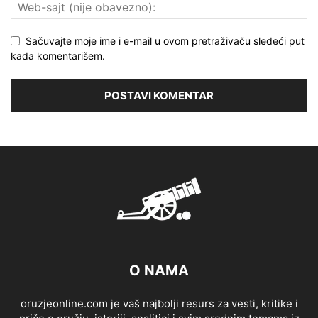
Sačuvajte moje ime i e-mail u ovom pretraživaču sledeći put
kada komentarišem.
O NAMA
oruzjeonline.com je vaš najbolji resurs za vesti, kritike i