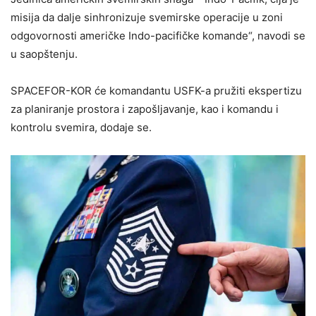
misija da dalje sinhronizuje svemirske operacije u zoni
odgovornosti američke Indo-pacifičke komande“, navodi se
u saopštenju.
SPACEFOR-KOR će komandantu USFK-a pružiti ekspertizu
za planiranje prostora i zapošljavanje, kao i komandu i
kontrolu svemira, dodaje se.