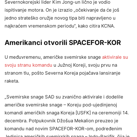
Severnokorejski lider Kim Jong-un lično je vodio
ispitivanje motora. On je izrazio „očekivanje da će još
jedno strateško oružje novog tipa biti napravljeno u
najkraćem vremenskom periodu“, kako citira KCNA.
Amerikanci otvorili SPACEFOR-KOR
U međuvremenu, američke svemirske snage
aktivirale su
svoju stranu komandu
u Južnoj Koreji, svoju prvu na
stranom tlu, pošto Severna Koreja pojačava lansiranje
raketa.
„Svemirske snage SAD su zvanično aktivirale i dodelile
američke svemirske snage – Koreju pod-ujedinjenoj
komandi američkih snaga Koreja [USFK] na ceremoniji 14.
decembra. Potpukovnik Džošua Mekalion preuzeo je
komandu nad novim SPACEFOR-KOR-om, podređenim
Jedinica američkih svemirskih snaga – Indo-Pacifik, čija je