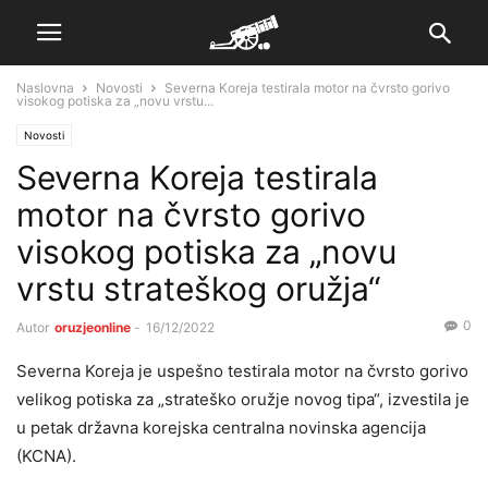
Naslovna
Novosti
Severna Koreja testirala motor na čvrsto gorivo
visokog potiska za „novu vrstu...
Novosti
Severna Koreja testirala
motor na čvrsto gorivo
visokog potiska za „novu
vrstu strateškog oružja“
0
Autor
oruzjeonline
-
16/12/2022
Severna Koreja je uspešno testirala motor na čvrsto gorivo
velikog potiska za „strateško oružje novog tipa“, izvestila je
u petak državna korejska centralna novinska agencija
(KCNA).