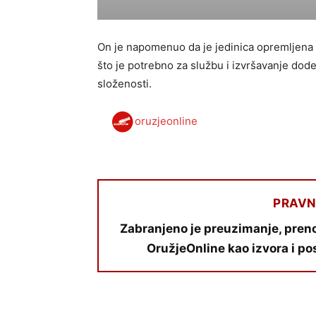
On je napomenuo da je jedinica opremljen
što je potrebno za službu i izvršavanje dode
složenosti.
oruzjeonline
PRAVN
Zabranjeno je preuzimanje, preno
OružjeOnline kao izvora i po