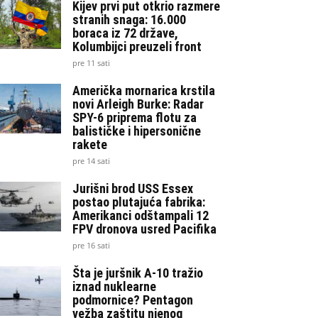
Kijev prvi put otkrio razmere
stranih snaga: 16.000
boraca iz 72 države,
Kolumbijci preuzeli front
pre 11 sati
Američka mornarica krstila
novi Arleigh Burke: Radar
SPY-6 priprema flotu za
balističke i hipersonične
rakete
pre 14 sati
Jurišni brod USS Essex
postao plutajuća fabrika:
Amerikanci odštampali 12
FPV dronova usred Pacifika
pre 16 sati
Šta je juršnik A-10 tražio
iznad nuklearne
podmornice? Pentagon
vežba zaštitu njenog