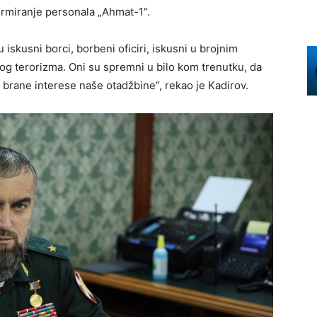
rmiranje personala „Ahmat-1“.
iskusni borci, borbeni oficiri, iskusni u brojnim
g terorizma. Oni su spremni u bilo kom trenutku, da
 brane interese naše otadžbine“, rekao je Kadirov.