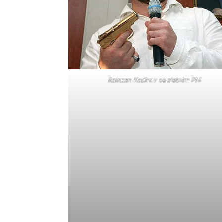
Ramzan Kadirov sa zlatnim PM