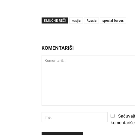
KLJUČNE REČI
rusija
Russia
special forces
KOMENTARIŠI
Komentariši:
Ime:
Sačuvajt
komentariše