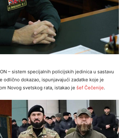
– sistem specijalnih policijskih jedinica u sastavu
e odlično dokazao, ispunjavajući zadatke koje je
om Novog svetskog rata, istakao je
šef Čečenije
.