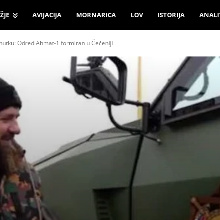
ŽJE
AVIJACIJA
MORNARICA
LOV
ISTORIJA
ANALI
nutku: Odred Ahmat-1 formiran u Čečeniji