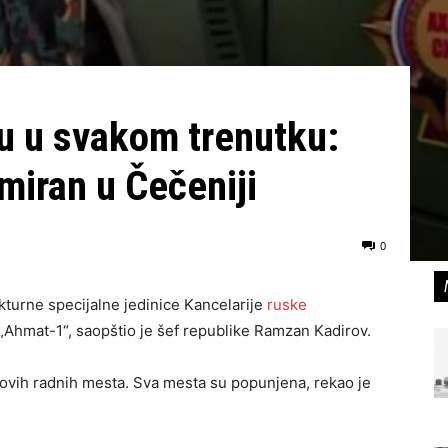
u u svakom trenutku:
iran u Čečeniji
0
kturne specijalne jedinice Kancelarije
ruske
Ahmat-1“, saopštio je šef republike Ramzan Kadirov.
 novih radnih mesta. Sva mesta su popunjena, rekao je