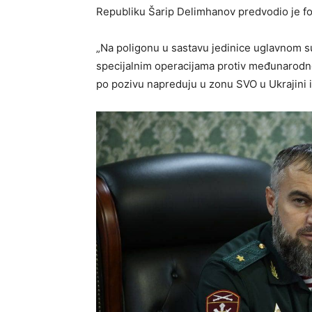
Republiku Šarip Delimhanov predvodio je fo
„Na poligonu u sastavu jedinice uglavnom su 
specijalnim operacijama protiv međunarodno
po pozivu napreduju u zonu SVO u Ukrajini i