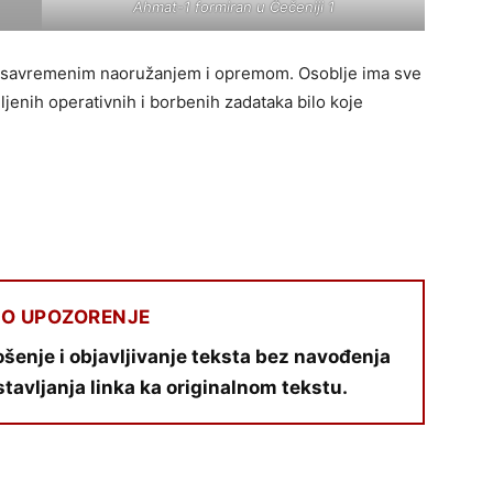
Ahmat-1 formiran u Čečeniji 1
a savremenim naoružanjem i opremom. Osoblje ima sve
ljenih operativnih i borbenih zadataka bilo koje
O UPOZORENJE
šenje i objavljivanje teksta bez navođenja
stavljanja linka ka originalnom tekstu.