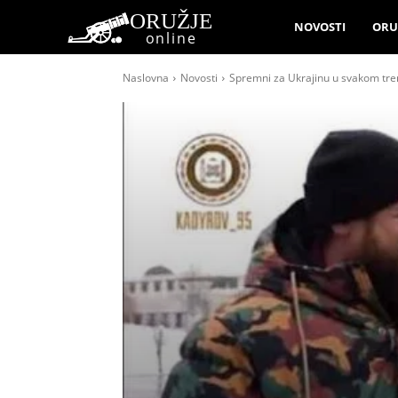
ORUŽJE
NOVOSTI
ORU
online
Naslovna
Novosti
Spremni za Ukrajinu u svakom tre