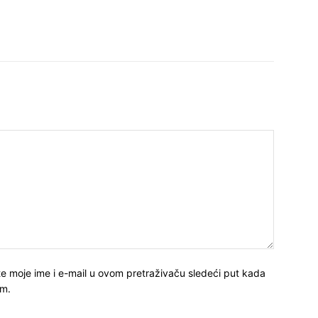
e moje ime i e-mail u ovom pretraživaču sledeći put kada
m.