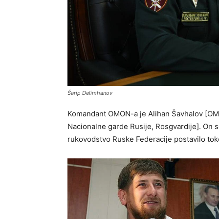
Šarip Delimhanov
Komandant OMON-a je Alihan Šavhalov [OMON 
Nacionalne garde Rusije, Rosgvardije]. On s
rukovodstvo Ruske Federacije postavilo tok