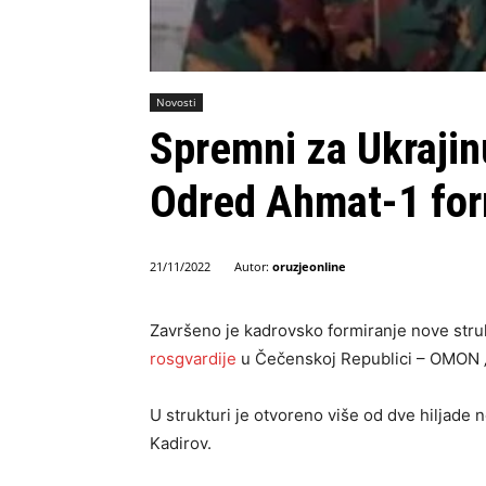
Novosti
Spremni za Ukrajin
Odred Ahmat-1 form
Autor:
oruzjeonline
21/11/2022
Završeno je kadrovsko formiranje nove stru
rosgvardije
u Čečenskoj Republici – OMON „
U strukturi je otvoreno više od dve hiljade
Kadirov.