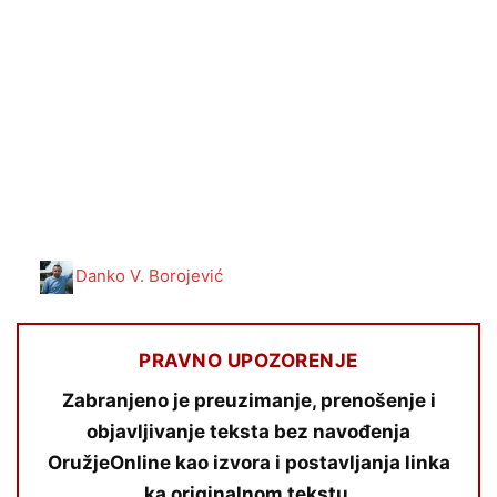
Danko V. Borojević
PRAVNO UPOZORENJE
Zabranjeno je preuzimanje, prenošenje i
objavljivanje teksta bez navođenja
OružjeOnline kao izvora i postavljanja linka
ka originalnom tekstu.