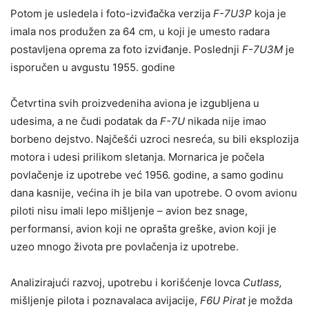
Potom je usledela i foto-izviđačka verzija
F-7U3P
koja je
imala nos produžen za 64 cm, u koji je umesto radara
postavljena oprema za foto izviđanje. Poslednji
F-7U3M
je
isporučen u avgustu 1955. godine
Četvrtina svih proizvedeniha aviona je izgubljena u
udesima, a ne čudi podatak da
F-7U
nikada nije imao
borbeno dejstvo. Najčešći uzroci nesreća, su bili eksplozija
motora i udesi prilikom sletanja. Mornarica je počela
povlačenje iz upotrebe već 1956. godine, a samo godinu
dana kasnije, većina ih je bila van upotrebe. O ovom avionu
piloti nisu imali lepo mišljenje – avion bez snage,
performansi, avion koji ne oprašta greške, avion koji je
uzeo mnogo života pre povlačenja iz upotrebe.
Analizirajući razvoj, upotrebu i korišćenje lovca
Cutlass,
mišljenje pilota i poznavalaca avijacije,
F6U Pirat
je možda