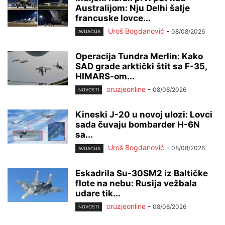
Australijom: Nju Delhi šalje
francuske lovce...
Uroš Bogdanović
-
08/08/2026
AVIJACIJA
Operacija Tundra Merlin: Kako
SAD grade arktički štit sa F-35,
HIMARS-om...
oruzjeonline
-
08/08/2026
NOVOSTI
Kineski J-20 u novoj ulozi: Lovci
sada čuvaju bombarder H-6N
sa...
Uroš Bogdanović
-
08/08/2026
AVIJACIJA
Eskadrila Su-30SM2 iz Baltičke
flote na nebu: Rusija vežbala
udare tik...
oruzjeonline
-
08/08/2026
NOVOSTI