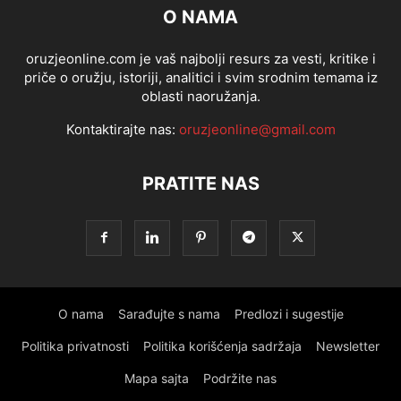
O NAMA
oruzjeonline.com je vaš najbolji resurs za vesti, kritike i
priče o oružju, istoriji, analitici i svim srodnim temama iz
oblasti naoružanja.
Kontaktirajte nas:
oruzjeonline@gmail.com
PRATITE NAS
O nama
Sarađujte s nama
Predlozi i sugestije
Politika privatnosti
Politika korišćenja sadržaja
Newsletter
Mapa sajta
Podržite nas