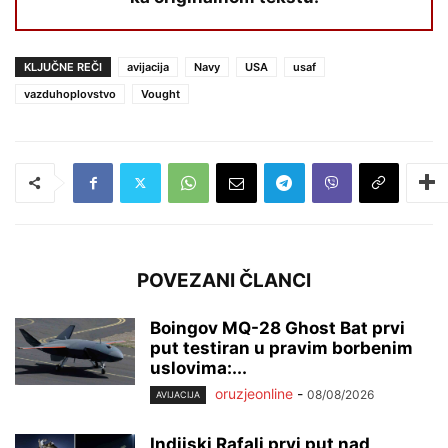
KLJUČNE REČI
avijacija
Navy
USA
usaf
vazduhoplovstvo
Vought
POVEZANI ČLANCI
Boingov MQ-28 Ghost Bat prvi
put testiran u pravim borbenim
uslovima:...
oruzjeonline
-
08/08/2026
AVIJACIJA
Indijski Rafali prvi put nad