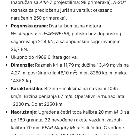
(naoružan sa
AIM-7
projektilima; 98 primeraka),
A-2U1
(oznaka za predloženu jurišnu verziju; otkazano
naručenih 250 primeraka).
Pogonska grupa:
Dva turbomlazna motora
Westinghouse J-46-WE-8B,
potiska bez dopunskog
sagorevanja 21,4 kN, a sa dopunskim sagorevanjem
26,7 kN.
Ukupno do 4989,6 litara goriva.
Dimenzije:
Razmah krila 11,79 m; dužina 13,49 m; visina
2
4,27 m; površina krila 46,10 m
; m.pr. 8260 kg; m.maks.
14353 kg.
Karakteristike:
Brzina – maksimalna na visini 1095
km/h. Brzina penjanja 67 m/s. Operativni vrhunac leta
12200 m. Dolet 2250 km.
Naoružanje:
Ugrađena četiri topa kalibra 20 mm
M-3
sa
po 180 granata, 32 nevođene rakete vazduh-vazduh
kalibra 70 mm
FFAR Mighty Mouse
ili četiri IC vođene