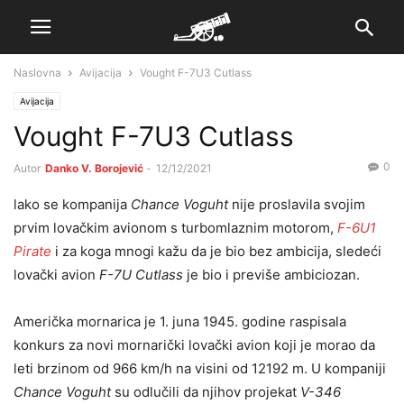
Naslovna
Avijacija
Vought F-7U3 Cutlass
Avijacija
Vought F-7U3 Cutlass
0
Autor
Danko V. Borojević
-
12/12/2021
lako se kompanija
Chance Voguht
nije proslavila svojim
prvim lovačkim avionom s turbomlaznim motorom,
F-6U1
Pirate
i za koga mnogi kažu da je bio bez ambicija, sledeći
lovački avion
F-7U Cutlass
je bio i previše ambiciozan.
Američka mornarica je 1. juna 1945. godine raspisala
konkurs za novi mornarički lovački avion koji je morao da
leti brzinom od 966 km/h na visini od 12192 m. U kompaniji
Chance Voguht
su odlučili da njihov projekat
V-346