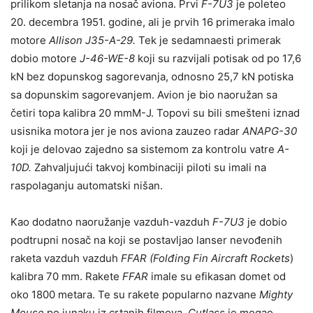
prilikom sletanja na nosač aviona. Prvi
F-7U3
je poleteo
20. decembra 1951. godine, ali je prvih 16 primeraka imalo
motore
Allison J35-A-29.
Tek je sedamnaesti primerak
dobio motore
J-46-WE-8
koji su razvijali potisak od po 17,6
kN bez dopunskog sagorevanja, odnosno 25,7 kN potiska
sa dopunskim sagorevanjem. Avion je bio naoružan sa
četiri topa kalibra 20 mmM-J. Topovi su bili smešteni iznad
usisnika motora jer je nos aviona zauzeo radar
ANAPG-30
koji je delovao zajedno sa sistemom za kontrolu vatre
A-
10D.
Zahvaljujući takvoj kombinaciji piloti su imali na
raspolaganju automatski nišan.
Kao dodatno naoružanje vazduh-vazduh
F-7U3
je dobio
podtrupni nosač na koji se postavljao lanser nevođenih
raketa vazduh vazduh
FFAR (Folđing Fin Aircraft Rockets
)
kalibra 70 mm. Rakete
FFAR
imale su efikasan domet od
oko 1800 metara. Te su rakete popularno nazvane
Mighty
Mouse
po junaku iz crtanih filmova.
Cutlass
je mogao