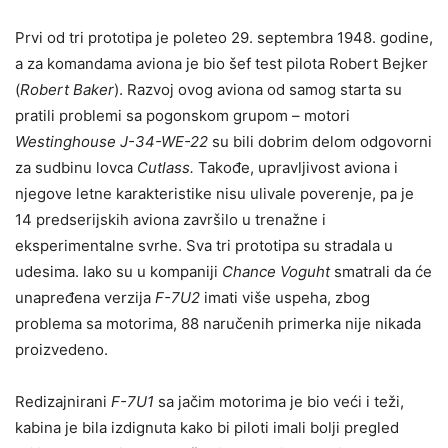
Prvi od tri prototipa je poleteo 29. septembra 1948. godine,
a za komandama aviona je bio šef test pilota Robert Bejker
(
Robert Baker
). Razvoj ovog aviona od samog starta su
pratili problemi sa pogonskom grupom – motori
Westinghouse J-34-WE-22
su bili dobrim delom odgovorni
za sudbinu lovca
Cutlass.
Takođe, upravljivost aviona i
njegove letne karakteristike nisu ulivale poverenje, pa je
14 predserijskih aviona završilo u trenažne i
eksperimentalne svrhe. Sva tri prototipa su stradala u
udesima. lako su u kompaniji
Chance Voguht
smatrali da će
unapređena verzija
F-7U2
imati više uspeha, zbog
problema sa motorima, 88 naručenih primerka nije nikada
proizvedeno.
Redizajnirani
F-7U1
sa jačim motorima je bio veći i teži,
kabina je bila izdignuta kako bi piloti imali bolji pregled