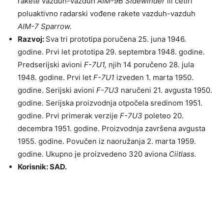
rakete vazduh-vazduh
AIM-9B Sidewinder
ili četiri
poluaktivno radarski vođene rakete vazduh-vazduh
AIM-7 Sparrow.
Razvoj:
Sva tri prototipa poručena 25. juna 1946.
godine. Prvi let prototipa 29. septembra 1948. godine.
Predserijski avioni
F-7U1,
njih 14 poručeno 28. jula
1948. godine. Prvi let
F-7U1
izveden 1. marta 1950.
godine. Serijski avioni
F-7U3
naručeni 21. avgusta 1950.
godine. Serijska proizvodnja otpočela sredinom 1951.
godine. Prvi primerak verzije
F-7U3
poleteo 20.
decembra 1951. godine. Proizvodnja završena avgusta
1955. godine. Povučen iz naoružanja 2. marta 1959.
godine. Ukupno je proizvedeno 320 aviona
Ciitlass.
Korisnik: SAD.