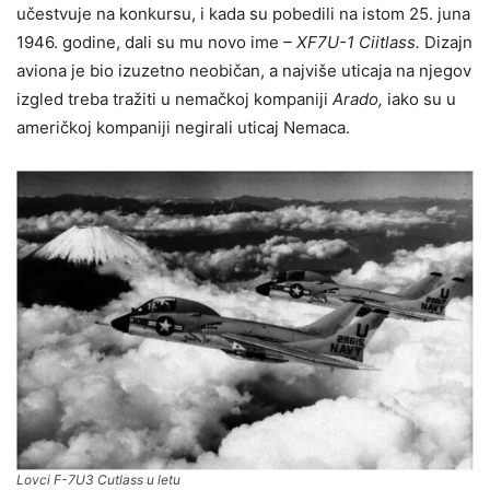
učestvuje na konkursu, i kada su pobedili na istom 25. juna
1946. godine, dali su mu novo ime
– XF7U-1 Ciitlass.
Dizajn
aviona je bio izuzetno neobičan, a najviše uticaja na njegov
izgled treba tražiti u nemačkoj kompaniji
Arado,
iako su u
američkoj kompaniji negirali uticaj Nemaca.
Lovci
F-7U3 Cutlass
u letu