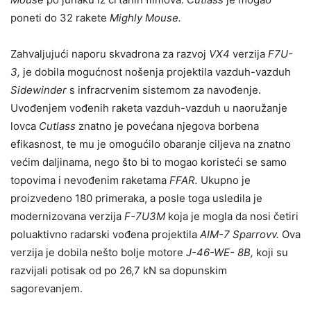
poneti do 32 rakete
Mighly Mouse.
Zahvaljujući naporu skvadrona za razvoj
VX4
verzija
F7U-
3,
je dobila mogućnost nošenja projektila vazduh-vazduh
Sidewinder
s infracrvenim sistemom za navođenje.
Uvođenjem vođenih raketa vazduh-vazduh u naoružanje
lovca
Cutlass
znatno je povećana njegova borbena
efikasnost, te mu je omogućilo obaranje ciljeva na znatno
većim daljinama, nego što bi to mogao koristeći se samo
topovima i nevođenim raketama
FFAR.
Ukupno je
proizvedeno 180 primeraka, a posle toga usledila je
modernizovana verzija
F-7U3M
koja je mogla da nosi četiri
poluaktivno radarski vođena projektila
AIM-7 Sparrovv.
Ova
verzija je dobila nešto bolje motore
J-46-WE- 8B,
koji su
razvijali potisak od po 26,7 kN sa dopunskim
sagorevanjem.