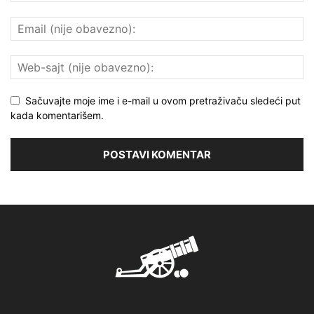
Sačuvajte moje ime i e-mail u ovom pretraživaču sledeći put
kada komentarišem.