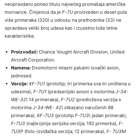
neopravdano poneo titulu najvećeg promašaja američke
mornarice. Činjenica da je
F-7U
proizveden u deset puta
više primeraka (320) u odnosu na prethodnika (33) ne
opravdava veliki broj udesa kao i izuzetno loše letne
karakteristike.
Proizvođač:
Chance Vought Aircraft Division, United
Aircraft Corporation.
Namena:
Dvomotorni mlazni palubni lovački avion,
jednosed.
Verzije:
XF-7U1
(prototip; tri primerka sva tri uništena u
udesima),
F-7U1
(predserijski avioni s motorima
J-34-
WE-32\
14 primeraka),
F-7U2
(predložena verzija s
motorima
J-34-WE- 42\
otkazano naručenih 88
primeraka),
XF-7U3
(prototip
F-7U3\
jedan primerak),
F-7U3
(najbrojnija serijska verzija; 192 primerka),
F-
7U3P
(foto-izviđačka verzija; 12 primeraka),
F- 7U3M