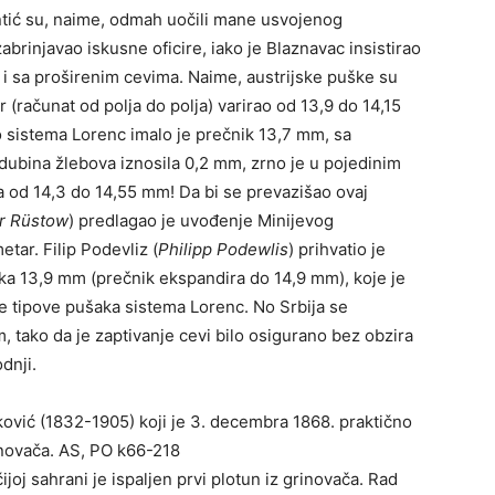
Antić su, naime, odmah uočili mane usvojenog
abrinjavao iskusne oficire, iako je Blaznavac insistirao
i sa proširenim cevima. Naime, austrijske puške su
 (računat od polјa do polјa) varirao od 13,9 do 14,15
 sistema Lorenc imalo je prečnik 13,7 mm, sa
ubina žlebova iznosila 0,2 mm, zrno je u pojedinim
a od 14,3 do 14,55 mm! Da bi se prevazišao ovaj
r Rüstow
) predlagao je uvođenje Minijevog
etar. Filip Podevliz (
Philipp Podewlis
) prihvatio je
ka 13,9 mm (prečnik ekspandira do 14,9 mm), koje je
e tipove pušaka sistema Lorenc. No Srbija se
, tako da je zaptivanje cevi bilo osigurano bez obzira
odnji.