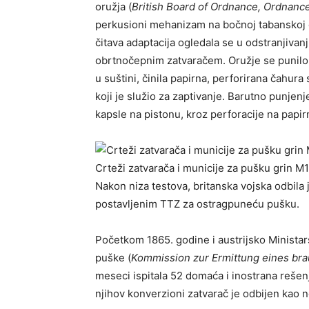
oružja (
British Board of Ordnance, Ordnanc
perkusioni mehanizam na bočnoj tabanskoj d
čitava adaptacija ogledala se u odstranjivan
obrtnočepnim zatvaračem. Oružje se punil
u suštini, činila papirna, perforirana čahur
koji je služio za zaptivanje. Barutno punje
kapsle na pistonu, kroz perforacije na papi
Crteži zatvarača i municije za pušku grin M18
Nakon niza testova, britanska vojska odbila
postavlјenim TTZ za ostragpuneću pušku.
Početkom 1865. godine i austrijsko Ministar
puške (
Kommission zur Ermittung eines br
meseci ispitala 52 domaća i inostrana rešenja
njihov konverzioni zatvarač je odbijen kao 