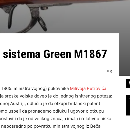
 sistema Green M1867
0
 1865. ministra vojnog) pukovnika
Milivoja Petrovića
a srpske vojske doveo je do jednog ishitrenog poteza:
noj Austriji, odlučio je da otkupi britanski patent
ismo uspeli da pronađemo odluku i ugovor o otkupu
taviti da je od velikog značaja imala i relativno niska
je neposredno po povratku ministra vojnog iz Beča,