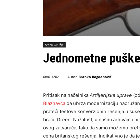
Staro Oružje
Jednometne puške
Autor:
Branko Bogdanović
08/01/2021
Pritisak na načelnika
Artilјerijske uprave
(od
Blaznavca
da ubrza modernizaciju naoružanj
prateći testove konverzionih rešenja u sused
braće Green. Nažalost, u našim arhivama n
ovog zatvarača, tako da samo možemo pretpos
cena britanskog rešenja. Indikativno je da 