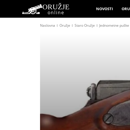
ORUŽJE
NOVOSTI
ORU
online
Naslovna
Oružje
Staro Oružje
Jednometne puške