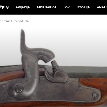
ŽJE
AVIJACIJA
MORNARICA
LOV
ISTORIJA
ANALI
 sistema Green M1867