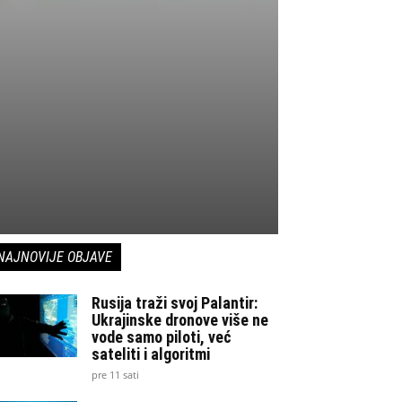
NAJNOVIJE OBJAVE
Rusija traži svoj Palantir:
Ukrajinske dronove više ne
vode samo piloti, već
sateliti i algoritmi
pre 11 sati