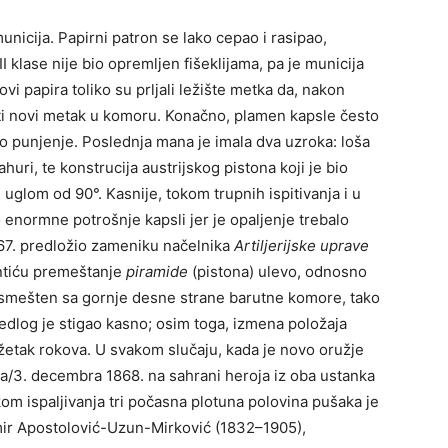
nicija. Papirni patron se lako cepao i rasipao,
klase nije bio opremlјen fišeklijama, pa je municija
i papira toliko su prlјali ležište metka da, nakon
iti novi metak u komoru. Konačno, plamen kapsle često
no punjenje. Poslednja mana je imala dva uzroka: loša
huri, te konstrucija austrijskog pistona koji je bio
uglom od 90°. Kasnije, tokom trupnih ispitivanja i u
enormne potrošnje kapsli jer je opalјenje trebalo
1867. predložio zameniku načelnika
Artilјerijske uprave
Antiću premeštanje
piramide
(pistona) ulevo, odnosno
, smešten sa gornje desne strane barutne komore, tako
predlog je stigao kasno; osim toga, izmena položaja
žetak rokova. U svakom slučaju, kada je novo oružje
ra/3. decembra 1868. na sahrani heroja iz oba ustanka
om ispalјivanja tri počasna plotuna polovina pušaka je
omir Apostolović-Uzun-Mirković (1832–1905),