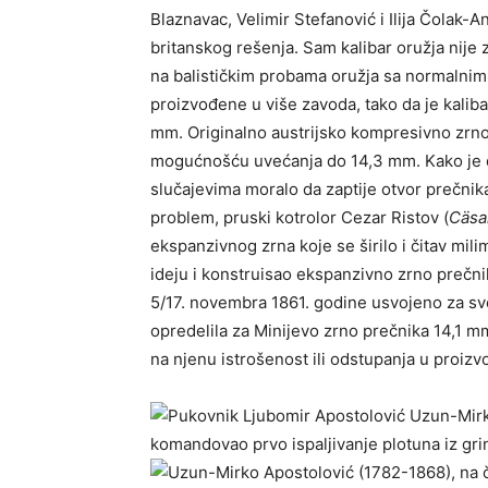
Blaznavac, Velimir Stefanović i Ilija Čolak-
britanskog rešenja. Sam kalibar oružja nije z
na balističkim probama oružja sa normalnim 
proizvođene u više zavoda, tako da je kalibar
mm. Originalno austrijsko kompresivno zrno
mogućnošću uvećanja do 14,3 mm. Kako je d
slučajevima moralo da zaptije otvor prečnik
problem, pruski kotrolor Cezar Ristov (
Cäsa
ekspanzivnog zrna koje se širilo i čitav milim
ideju i konstruisao ekspanzivno zrno prečni
5/17. novembra 1861. godine usvojeno za sv
opredelila za Minijevo zrno prečnika 14,1 mm
na njenu istrošenost ili odstupanja u proizv