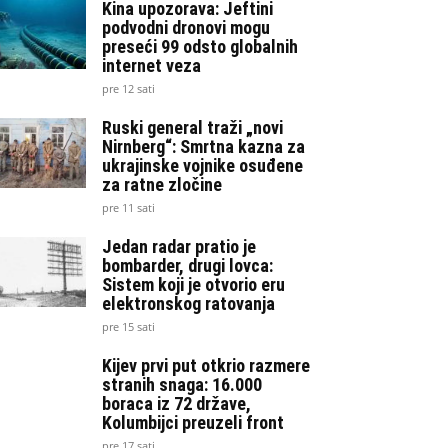
Kina upozorava: Jeftini
podvodni dronovi mogu
preseći 99 odsto globalnih
internet veza
pre 12 sati
Ruski general traži „novi
Nirnberg“: Smrtna kazna za
ukrajinske vojnike osuđene
za ratne zločine
pre 11 sati
Jedan radar pratio je
bombarder, drugi lovca:
Sistem koji je otvorio eru
elektronskog ratovanja
pre 15 sati
Kijev prvi put otkrio razmere
stranih snaga: 16.000
boraca iz 72 države,
Kolumbijci preuzeli front
pre 17 sati