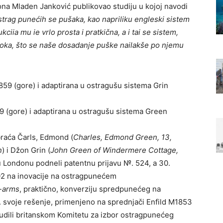
јona Mladen Janković publikovao studiju u kojoj navodi
astrag punećih se pušaka, kao napriliku engleski sistem
kciia mu ie vrlo prosta i pratkična, a i tai se sistem,
uzroka, što se naše dosadanje puške nailakše po njemu
 (gore) i adaptirana u ostragušu sistema Green
braća Čarls, Edmond (
Charles, Edmond Green, 13,
n
) i Džon Grin (
John Green of Windermere Cottage,
 u Londonu podneli patentnu prijavu №. 524, a 30.
2002 na inovacije na ostragpunećem
e-arms
, praktično, konverziju spredpunećeg na
 svoje rešenje, primenjeno na sprednjači Enfild M1853
nudili britanskom Komitetu za izbor ostragpunećeg