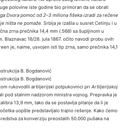
uge polovine iste godine bio primoran da se obrati
ga Dvora pomoć od 2–3 miliona fišeka izradi za rečene
je ništa ne pomaže.
Srbija je izašla u susret Cetinju i u
rična zrna prečnika 14,4 mm (.568) sa šuplјinom u
. Blaznavac 16/28. jula 1867. očito navodi probu ovih
reen je, naime, usvojen isti tip zrna, samo prečnika 14,1
strukcija B. Bogdanović
m rukovodili artilјerijski potpukovnici pri
Artilјerijskoj
, ali pod stalnim nadzorom ministra vojnog. Prepravka je
libra 13,9 mm, tako da se postavlјa pitanje da li je
očetka uopšte predstavlјalo trajno rešenje. Kako ćemo
 sredstva za konverziju preostalih 50.000 pušaka na