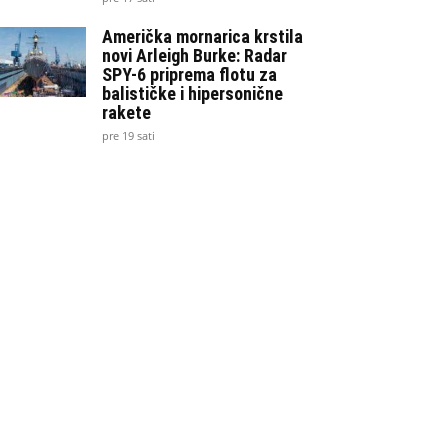
Američka mornarica krstila
novi Arleigh Burke: Radar
SPY-6 priprema flotu za
balističke i hipersonične
rakete
pre 19 sati