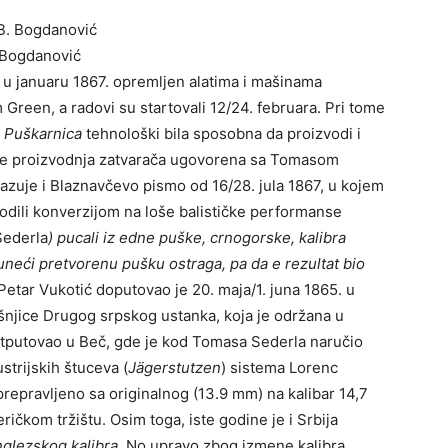
. Bogdanović
 u januaru 1867. opremlјen alatima i mašinama
reen, a radovi su startovali 12/24. februara. Pri tome
a
Puškarnica
tehnološki bila sposobna da proizvodi i
 je proizvodnja zatvarača ugovorena sa Tomasom
kazuje i Blaznavčevo pismo od 16/28. jula 1867, u kojem
vodili konverzijom na loše balističke performanse
Sederla
) pucali iz edne puške, crnogorske, kalibra
uneći pretvorenu pušku ostraga, pa da e rezultat bio
Petar Vukotić doputovao je 20. maja/1. juna 1865. u
njice Drugog srpskog ustanka, koja je održana u
 otputovao u Beč, gde je kod Tomasa Sederla naručio
strijskih štuceva (
Jägerstutzen
) sistema Lorenc
prepravlјeno sa originalnog (13.9 mm) na kalibar 14,7
kom tržištu. Osim toga, iste godine je i Srbija
glezskog kalibra
. No upravo zbog izmene kalibra