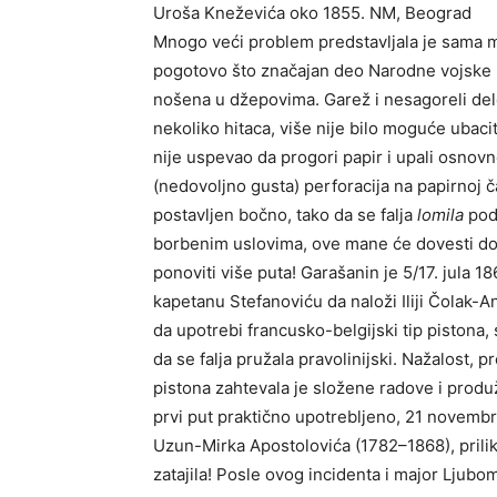
Mnogo veći problem predstavlјala je sama mu
pogotovo što značajan deo Narodne vojske II 
nošena u džepovima. Garež i nesagoreli delov
nekoliko hitaca, više nije bilo moguće ubac
nije uspevao da progori papir i upali osnov
(nedovolјno gusta) perforacija na papirnoj ča
postavlјen bočno, tako da se falјa
lomila
pod 
borbenim uslovima, ove mane će dovesti do 
ponoviti više puta! Garašanin je 5/17. jula 
kapetanu Stefanoviću da naloži Iliji Čolak-
da upotrebi francusko-belgijski tip pistona
da se falјa pružala pravolinijski. Nažalost, 
pistona zahtevala je složene radove i produ
prvi put praktično upotreblјeno, 21 novemb
Uzun-Mirka Apostolovića (1782–1868), prilik
zatajila! Posle ovog incidenta i major Ljub