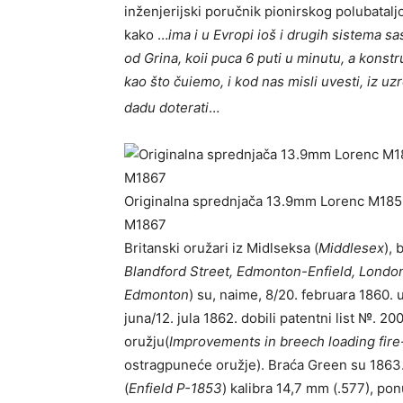
inženjerijski poručnik pionirskog polubatal
kako …
ima i u Evropi ioš i drugih sistema s
od Grina, koii puca 6 puti u minutu, a konstru
kao što čuiemo, i kod nas misli uvesti, iz 
dadu doterati
…
Originalna sprednjača 13.9mm Lorenc M1859
M1867
Britanski oružari iz Midlseksa (
Middlesex
), 
Blandford Street, Edmonton-Enfield, Londo
Edmonton
) su, naime, 8/20. februara 1860.
juna/12. jula 1862. dobili patentni list №. 
oružju(
Improvements in breech loading fir
ostragpuneće oružje). Braća Green su 1863.
(
Enfield P-1853
) kalibra 14,7 mm (.577), po