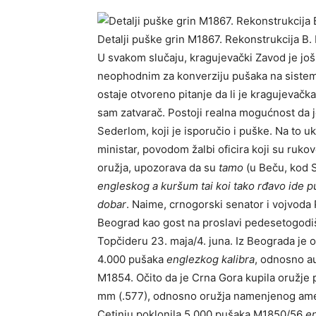
Detalјi puške grin M1867. Rekonstrukcija B
U svakom slučaju, kragujevački Zavod je još
neophodnim za konverziju pušaka na sistem G
ostaje otvoreno pitanje da li je kragujevačk
sam zatvarač. Postoji realna mogućnost da
Sederlom, koji je isporučio i puške. Na to u
ministar, povodom žalbi oficira koji su ruko
oružja, upozorava da su
tamo
(u Beču, kod 
engleskog a kuršum tai koi tako rđavo ide p
dobar
. Naime, crnogorski senator i vojvoda 
Beograd kao gost na proslavi pedesetogodiš
Topčideru 23. maja/4. juna. Iz Beograda je
4.000 pušaka
englezkog kalibra
, odnosno au
M1854. Očito da je Crna Gora kupila oružje 
mm (.577), odnosno oružja namenjenog američ
Cetinju poklonila 5.000 pušaka M1850/56
en