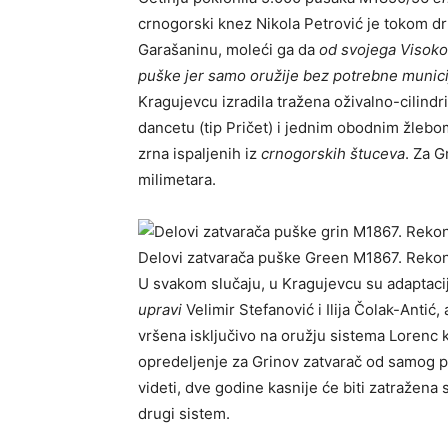
crnogorski knez Nikola Petrović je tokom dr
Garašaninu, moleći ga da
od svojega Visoko
puške jer samo oružije bez potrebne munici
Kragujevcu izradila tražena oživalno-cilind
dancetu (tip Pričet) i jednim obodnim žlebom
zrna ispalјenih iz
crnogorskih štuceva
. Za G
milimetara.
Delovi zatvarača puške Green M1867. Rekon
U svakom slučaju, u Kragujevcu su adaptacijo
upravi
Velimir Stefanović i Ilija Čolak-Antić
vršena isklјučivo na oružju sistema Lorenc ka
opredelјenje za Grinov zatvarač od samog p
videti, dve godine kasnije će biti zatražena
drugi sistem.