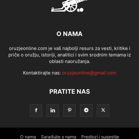
O NAMA
oruzjeonline.com je vaš najbolji resurs za vesti, kritike i
priče o oružju, istoriji, analitici i svim srodnim temama iz
oblasti naoružanja.
Kontaktirajte nas:
oruzjeonline@gmail.com
PRATITE NAS
O nama
Sarađujte s nama
Predlozi i sugestije