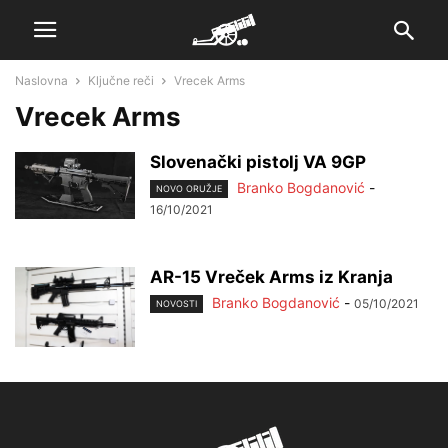
Naslovna
Ključne reči
Vrecek Arms
Vrecek Arms
Slovenački pistolj VA 9GP
Branko Bogdanović
-
NOVO ORUŽJE
16/10/2021
AR-15 Vreček Arms iz Kranja
Branko Bogdanović
-
05/10/2021
NOVOSTI