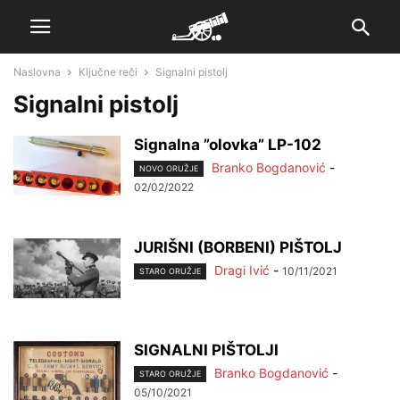
Naslovna
Ključne reči
Signalni pistolj
Signalni pistolj
Signalna ”olovka” LP-102
Branko Bogdanović
-
NOVO ORUŽJE
02/02/2022
JURIŠNI (BORBENI) PIŠTOLJ
Dragi Ivić
-
10/11/2021
STARO ORUŽJE
SIGNALNI PIŠTOLJI
Branko Bogdanović
-
STARO ORUŽJE
05/10/2021