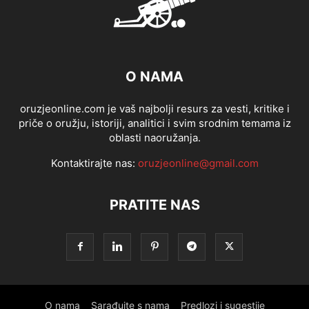
O NAMA
oruzjeonline.com je vaš najbolji resurs za vesti, kritike i
priče o oružju, istoriji, analitici i svim srodnim temama iz
oblasti naoružanja.
Kontaktirajte nas:
oruzjeonline@gmail.com
PRATITE NAS
O nama
Sarađujte s nama
Predlozi i sugestije