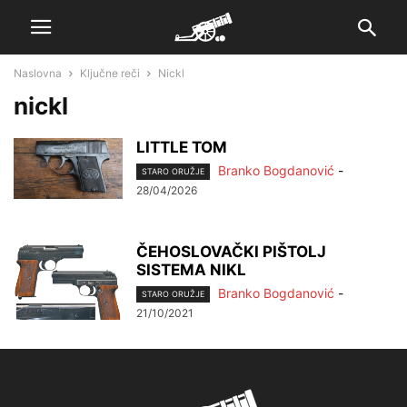
Naslovna
Ključne reči
Nickl
nickl
LITTLE TOM
Branko Bogdanović
-
STARO ORUŽJE
28/04/2026
ČEHOSLOVAČKI PIŠTOLJ
SISTEMA NIKL
Branko Bogdanović
-
STARO ORUŽJE
21/10/2021