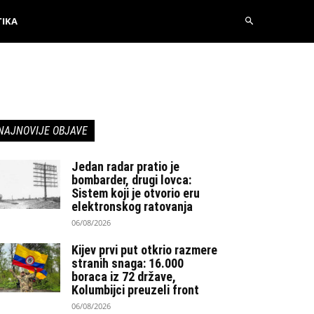
TIKA
NAJNOVIJE OBJAVE
Jedan radar pratio je
bombarder, drugi lovca:
Sistem koji je otvorio eru
elektronskog ratovanja
06/08/2026
Kijev prvi put otkrio razmere
stranih snaga: 16.000
boraca iz 72 države,
Kolumbijci preuzeli front
06/08/2026