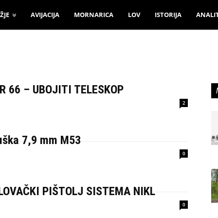
ŽJE
AVIJACIJA
MORNARICA
LOV
ISTORIJA
ANALI
 66 – UBOJITI TELESKOP
2
uška 7,9 mm M53
0
OVAČKI PIŠTOLJ SISTEMA NIKL
0