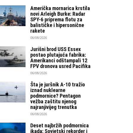
Američka mornarica krstila
novi Arleigh Burke: Radar
SPY-6 priprema flotu za
balističke i hipersonične
rakete
06/08/2026
Jurišni brod USS Essex
postao plutajuća fabrika:
Amerikanci odštampali 12
FPV dronova usred Pacifika
06/08/2026
Šta je juršnik A-10 tražio
iznad nuklearne
podmornice? Pentagon
vežba zaštitu njenog
najranjivijeg trenutka
06/08/2026
Deset najbržih podmornica
ikada: Sovjetski rekorder i