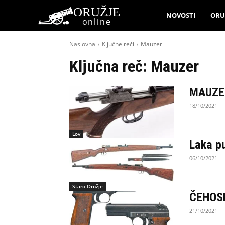
ORUŽJE
NOVOSTI
ORU
online
Naslovna
Ključne reči
Mauzer
Ključna reč:
Mauzer
MAUZER
18/10/2021
Lov
Laka p
06/10/2021
Staro Oružje
ČEHOSL
21/10/2021