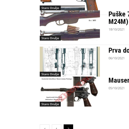
Staro Oružje
Puške 
M24M)
18/10/2021
Staro Oružje
Prva d
06/10/2021
Staro Oružje
Mauser
05/10/2021
Staro Oružje