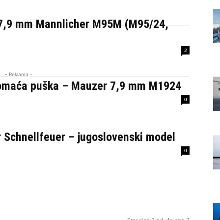
7,9 mm Mannlicher M95M (M95/24,
2
- Reklama -
omaća puška – Mauzer 7,9 mm M1924
0
 Schnellfeuer – jugoslovenski model
0