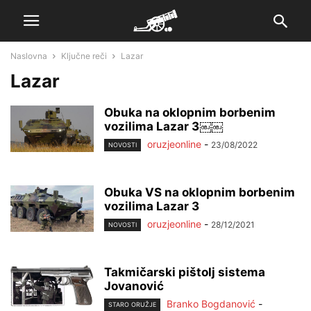
Naslovna
Ključne reči
Lazar
Lazar
Obuka na oklopnim borbenim
vozilima Lazar 3￼￼
oruzjeonline
-
23/08/2022
NOVOSTI
Obuka VS na oklopnim borbenim
vozilima Lazar 3
oruzjeonline
-
28/12/2021
NOVOSTI
Takmičarski pištolj sistema
Jovanović
Branko Bogdanović
-
STARO ORUŽJE