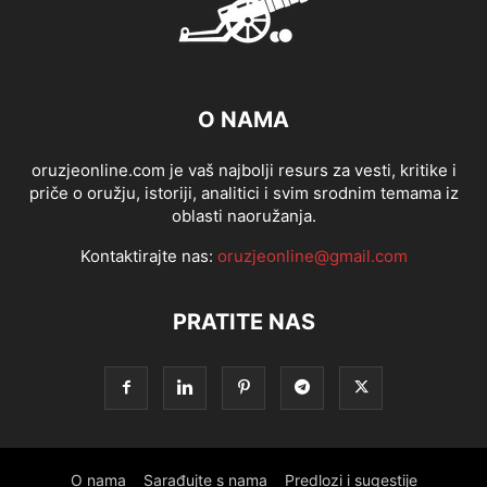
O NAMA
oruzjeonline.com je vaš najbolji resurs za vesti, kritike i
priče o oružju, istoriji, analitici i svim srodnim temama iz
oblasti naoružanja.
Kontaktirajte nas:
oruzjeonline@gmail.com
PRATITE NAS
O nama
Sarađujte s nama
Predlozi i sugestije