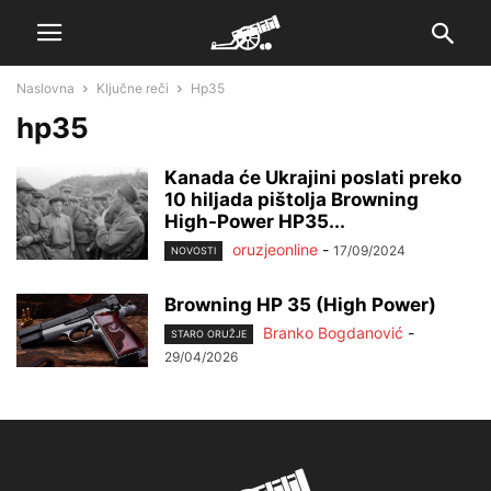
Naslovna
Ključne reči
Hp35
hp35
Kanada će Ukrajini poslati preko
10 hiljada pištolja Browning
High-Power HP35...
oruzjeonline
-
17/09/2024
NOVOSTI
Browning HP 35 (High Power)
Branko Bogdanović
-
STARO ORUŽJE
29/04/2026