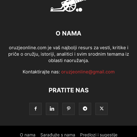
O NAMA
oruzjeonline.com je vaš najbolji resurs za vesti, kritike i
priče o oružju, istoriji, analitici i svim srodnim temama iz
oblasti naoružanja.
Kontaktirajte nas:
oruzjeonline@gmail.com
PRATITE NAS
O nama
Sarađujte s nama
Predlozi i sugestije