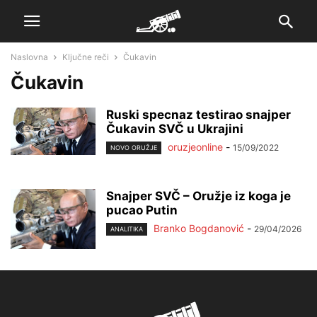
Naslovna
Ključne reči
Čukavin
Čukavin
Ruski specnaz testirao snajper
Čukavin SVČ u Ukrajini
oruzjeonline
-
15/09/2022
NOVO ORUŽJE
Snajper SVČ – Oružje iz koga je
pucao Putin
Branko Bogdanović
-
29/04/2026
ANALITIKA