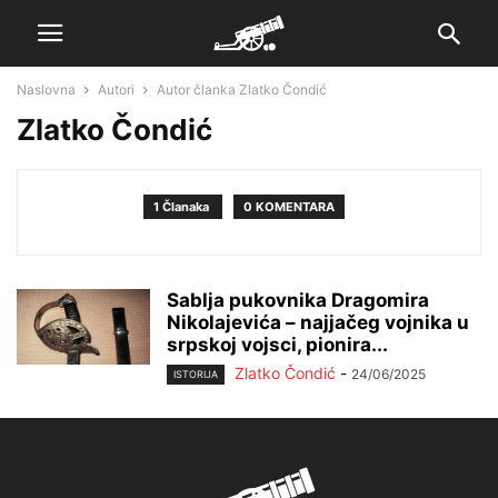
Naslovna
Autori
Autor članka Zlatko Čondić
Zlatko Čondić
1 Članaka
0 KOMENTARA
Sablja pukovnika Dragomira
Nikolajevića – najjačeg vojnika u
srpskoj vojsci, pionira...
Zlatko Čondić
-
24/06/2025
ISTORIJA