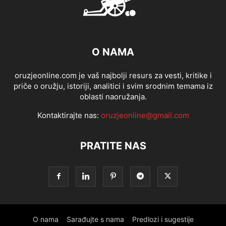
O NAMA
oruzjeonline.com je vaš najbolji resurs za vesti, kritike i
priče o oružju, istoriji, analitici i svim srodnim temama iz
oblasti naoružanja.
Kontaktirajte nas:
oruzjeonline@gmail.com
PRATITE NAS
O nama
Sarađujte s nama
Predlozi i sugestije