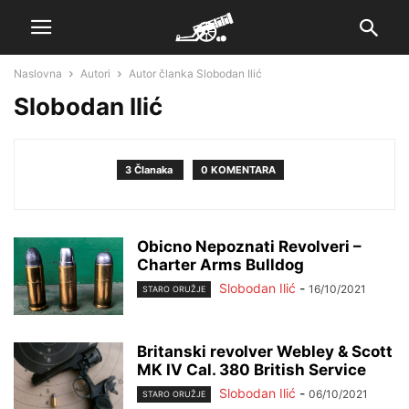
Naslovna
Autori
Autor članka Slobodan Ilić
Slobodan Ilić
3 Članaka
0 KOMENTARA
Obicno Nepoznati Revolveri –
Charter Arms Bulldog
Slobodan Ilić
-
16/10/2021
STARO ORUŽJE
Britanski revolver Webley & Scott
MK IV Cal. 380 British Service
Slobodan Ilić
-
06/10/2021
STARO ORUŽJE