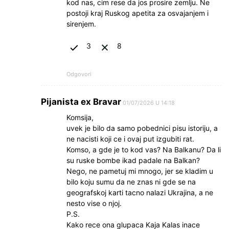
kod nas, cim rese da jos prosire zemlju. Ne
postoji kraj Ruskog apetita za osvajanjem i
sirenjem.
3
8
Odgovori
Pijanista ex Bravar
01/07/2026 U 14:18
Komsija,
uvek je bilo da samo pobednici pisu istoriju, a
ne nacisti koji ce i ovaj put izgubiti rat.
Komso, a gde je to kod vas? Na Balkanu? Da li
su ruske bombe ikad padale na Balkan?
Nego, ne pametuj mi mnogo, jer se kladim u
bilo koju sumu da ne znas ni gde se na
geografskoj karti tacno nalazi Ukrajina, a ne
nesto vise o njoj.
P.S.
Kako rece ona glupaca Kaja Kalas inace