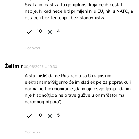
Svaka im cast za tu genijalnost koja ce ih kostati
nacije. Nikad nece biti primljeni ni u EU, niti u NATO, a
ostace i bez teritorija i bez stanovnistva.
10
4
Odgovori
Želimir
30/06/2026 U 19:33
A šta misliš da će Rusi raditi sa Ukrajinskim
elektranama?Sigurno će im slati ekipe za popravku i
normalno funkcioniranje.,da imaju osvjetljenja i da im
nije hladno(tj.da ne prave gužve u onim ‘šatorima
narodnog otpora’).
10
5
Odgovori