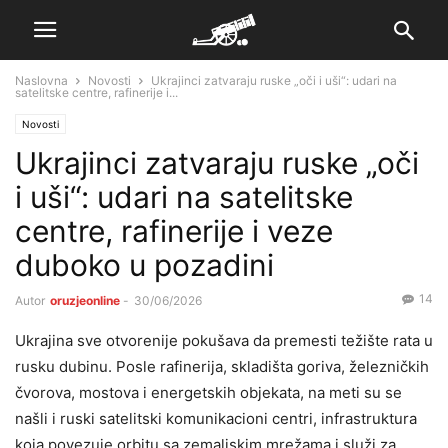
Naslovna
Novosti
Ukrajinci zatvaraju ruske „oči i uši“: udari na
satelitske centre, rafinerije i...
Novosti
Ukrajinci zatvaraju ruske „oči
i uši“: udari na satelitske
centre, rafinerije i veze
duboko u pozadini
14
Autor
oruzjeonline
-
30/06/2026
Ukrajina sve otvorenije pokušava da premesti težište rata u
rusku dubinu. Posle rafinerija, skladišta goriva, železničkih
čvorova, mostova i energetskih objekata, na meti su se
našli i ruski satelitski komunikacioni centri, infrastruktura
koja povezuje orbitu sa zemaljskim mrežama i služi za