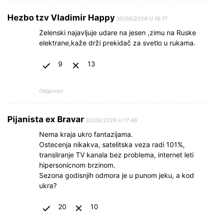
Hezbo tzv Vladimir Happy
30/06/2026 U 18:17
Zelenski najavljuje udare na jesen ,zimu na Ruske
elektrane,kaže drži prekidač za svetlo u rukama.
9
13
Odgovori
Pijanista ex Bravar
30/06/2026 U 17:46
Nema kraja ukro fantazijama.
Ostecenja nikakva, satelitska veza radi 101%,
transliranje TV kanala bez problema, internet leti
hipersonicnom brzinom.
Sezona godisnjih odmora je u punom jeku, a kod
ukra?
20
10