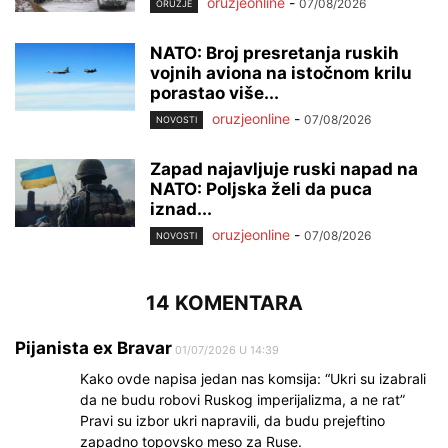
oruzjeonline
-
07/08/2026
ORUŽJE
NATO: Broj presretanja ruskih
vojnih aviona na istočnom krilu
porastao više...
oruzjeonline
-
07/08/2026
NOVOSTI
Zapad najavljuje ruski napad na
NATO: Poljska želi da puca
iznad...
oruzjeonline
-
07/08/2026
NOVOSTI
14 KOMENTARA
Pijanista ex Bravar
01/07/2026 U 14:39
Kako ovde napisa jedan nas komsija: “Ukri su izabrali
da ne budu robovi Ruskog imperijalizma, a ne rat”
Pravi su izbor ukri napravili, da budu prejeftino
zapadno topovsko meso za Ruse.