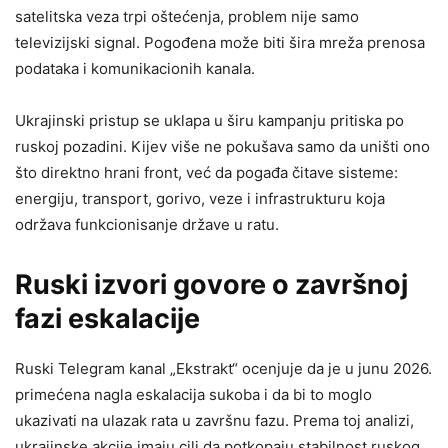
satelitska veza trpi oštećenja, problem nije samo
televizijski signal. Pogođena može biti šira mreža prenosa
podataka i komunikacionih kanala.
Ukrajinski pristup se uklapa u širu kampanju pritiska po
ruskoj pozadini. Kijev više ne pokušava samo da uništi ono
što direktno hrani front, već da pogađa čitave sisteme:
energiju, transport, gorivo, veze i infrastrukturu koja
održava funkcionisanje države u ratu.
Ruski izvori govore o završnoj
fazi eskalacije
Ruski Telegram kanal „Ekstrakt“ ocenjuje da je u junu 2026.
primećena nagla eskalacija sukoba i da bi to moglo
ukazivati na ulazak rata u završnu fazu. Prema toj analizi,
ukrajinske akcije imaju cilj da potkopaju stabilnost ruskog