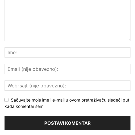
Sačuvajte moje ime i e-mail u ovom pretraživaču sledeći put
kada komentarišem.