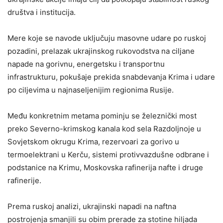
društva i institucija.
Mere koje se navode uključuju masovne udare po ruskoj
pozadini, prelazak ukrajinskog rukovodstva na ciljane
napade na gorivnu, energetsku i transportnu
infrastrukturu, pokušaje prekida snabdevanja Krima i udare
po ciljevima u najnaseljenijim regionima Rusije.
Među konkretnim metama pominju se železnički most
preko Severno-krimskog kanala kod sela Razdoljnoje u
Sovjetskom okrugu Krima, rezervoari za gorivo u
termoelektrani u Kerču, sistemi protivvazdušne odbrane i
podstanice na Krimu, Moskovska rafinerija nafte i druge
rafinerije.
Prema ruskoj analizi, ukrajinski napadi na naftna
postrojenja smanjili su obim prerade za stotine hiljada