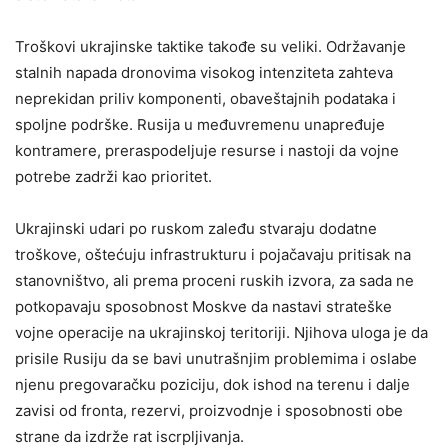
Troškovi ukrajinske taktike takođe su veliki. Održavanje
stalnih napada dronovima visokog intenziteta zahteva
neprekidan priliv komponenti, obaveštajnih podataka i
spoljne podrške. Rusija u međuvremenu unapređuje
kontramere, preraspodeljuje resurse i nastoji da vojne
potrebe zadrži kao prioritet.
Ukrajinski udari po ruskom zaleđu stvaraju dodatne
troškove, oštećuju infrastrukturu i pojačavaju pritisak na
stanovništvo, ali prema proceni ruskih izvora, za sada ne
potkopavaju sposobnost Moskve da nastavi strateške
vojne operacije na ukrajinskoj teritoriji. Njihova uloga je da
prisile Rusiju da se bavi unutrašnjim problemima i oslabe
njenu pregovaračku poziciju, dok ishod na terenu i dalje
zavisi od fronta, rezervi, proizvodnje i sposobnosti obe
strane da izdrže rat iscrpljivanja.