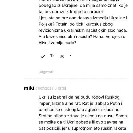
pobegao iz Ukrajine, da mi je samo znati ko je
taj bezobraznik koji je to narucio?
I jos, sta se bre ono desava izmedju Ukrajine i
Poljske? Totalni politicki kurcslus zbog
revizionizma ukrajinskih nacistickih zlocinaca.
A ti kazes nisu ukri naciste? Haha. Verujes i u
Alisu i zemlju cuda?
12
7
Odgovori
miki
01/07/2026 U 13:38
Ukri su izabrali da ne budu robovi Ruskog
imperijalizma a ne rat. Rat je izabrao Putin i
pamtice se u istoriji kao agresor i zlocinac.
Stotine hiljada zrtava je njemu na dusu. Samo
se molite da ti Ukri pobede ili ovo zavrse na
pat poziciji, jer u suprotnom eto ruskih raketa i