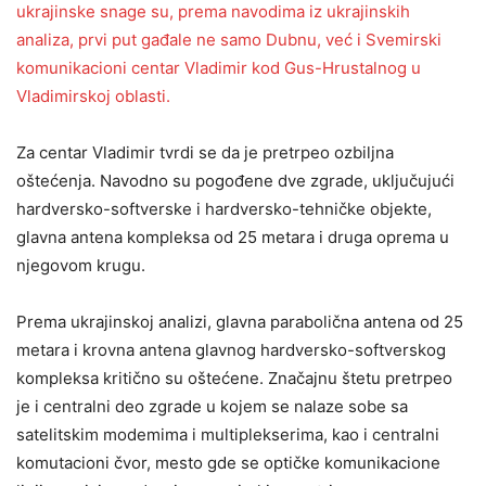
ukrajinske snage su, prema navodima iz ukrajinskih
analiza, prvi put gađale ne samo Dubnu, već i Svemirski
komunikacioni centar Vladimir kod Gus-Hrustalnog u
Vladimirskoj oblasti.
Za centar Vladimir tvrdi se da je pretrpeo ozbiljna
oštećenja. Navodno su pogođene dve zgrade, uključujući
hardversko-softverske i hardversko-tehničke objekte,
glavna antena kompleksa od 25 metara i druga oprema u
njegovom krugu.
Prema ukrajinskoj analizi, glavna parabolična antena od 25
metara i krovna antena glavnog hardversko-softverskog
kompleksa kritično su oštećene. Značajnu štetu pretrpeo
je i centralni deo zgrade u kojem se nalaze sobe sa
satelitskim modemima i multiplekserima, kao i centralni
komutacioni čvor, mesto gde se optičke komunikacione