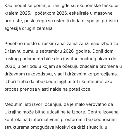
Kao model se pominje Iran, gde su ekonomske teškoće
krajem 2025. i početkom 2026. eskalirale u masovne
proteste, posle čega su usledili dodatni spoljni pritisci i
agresija drugih zemalja.
Posebno mesto u ruskim analizama zauzimaju izbori za
Državnu dumu u septembru 2026. godine. Donji dom
ruskog parlamenta biće deo institucionalnog okvira do
2030, u periodu u kojem se očekuju značajne promene u
državnom rukovodstvu, vladi i državnim korporacijama.
Izbori treba da obezbede legitimitet i kontinuitet ako
proces prenosa vlasti naiđe na poteškoće.
Međutim, isti izvori ocenjuju da je malo verovatno da
Ukrajina može bitno uticati na te izbore. Centralizovana
kontrola nad informativnim prostorom i bezbednosnim
strukturama omogućava Moskvi da drži situaciju u