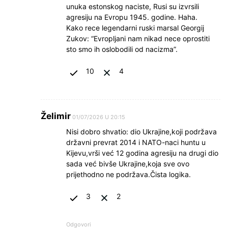
unuka estonskog naciste, Rusi su izvrsili
agresiju na Evropu 1945. godine. Haha.
Kako rece legendarni ruski marsal Georgij
Zukov: “Evropljani nam nikad nece oprostiti
sto smo ih oslobodili od nacizma”.
10
4
Želimir
01/07/2026 U 20:15
Nisi dobro shvatio: dio Ukrajine,koji podržava
državni prevrat 2014 i NATO-naci huntu u
Kijevu,vrši već 12 godina agresiju na drugi dio
sada već bivše Ukrajine,koja sve ovo
prijethodno ne podržava.Čista logika.
3
2
Odgovori