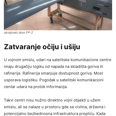
ukrajinski dron FP-2
Zatvaranje očiju i ušiju
U vojnom smislu, udari na satelitske komunikacione centre
imaju drugačiju logiku od napada na skladišta goriva ili
rafinerije. Rafinerija smanjuje dostupnost goriva. Most
usporava logistiku. Pogodak u satelitski komunikacioni
centar udara na protok informacija.
Takvi centri nisu nužno direktno vojni objekti u užem
smislu, ali se nalaze u prostoru gde se civilna, državna i
potencijalno bezbednosna infrastruktura prepliću. Kada