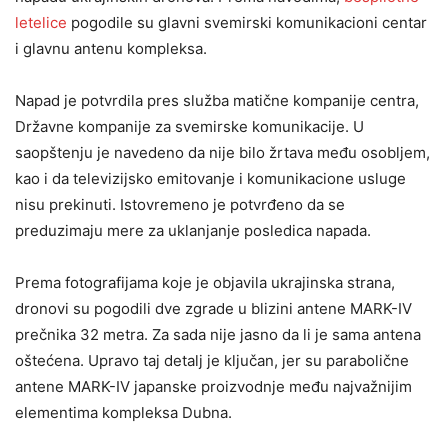
letelice
pogodile su glavni svemirski komunikacioni centar
i glavnu antenu kompleksa.
Napad je potvrdila pres služba matične kompanije centra,
Državne kompanije za svemirske komunikacije. U
saopštenju je navedeno da nije bilo žrtava među osobljem,
kao i da televizijsko emitovanje i komunikacione usluge
nisu prekinuti. Istovremeno je potvrđeno da se
preduzimaju mere za uklanjanje posledica napada.
Prema fotografijama koje je objavila ukrajinska strana,
dronovi su pogodili dve zgrade u blizini antene MARK-IV
prečnika 32 metra. Za sada nije jasno da li je sama antena
oštećena. Upravo taj detalj je ključan, jer su parabolične
antene MARK-IV japanske proizvodnje među najvažnijim
elementima kompleksa Dubna.