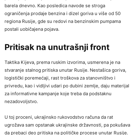
barela dnevno. Kao posledica navode se stroga
ograničenja prodaje benzina i dizel goriva u više od 50
regiona Rusije, gde su redovi na benzinskim pumpama
postali uobičajena pojava.
Pritisak na unutrašnji front
Taktika Kijeva, prema ruskim izvorima, usmerena je na
stvaranje stalnog pritiska unutar Rusije. Nestašica goriva,
logistički poremećaji, rast troškova za stanovništvo i
privredu, kao i vidljivi udari po dubini zemlje, daju materijal
za informativne kampanje koje treba da podstaknu
nezadovoljstvo.
U toj proceni, ukrajinsko rukovodstvo računa da rat
ugrožava sam opstanak ukrajinske državnosti, pa pokušava
da prebaci deo pritiska na političke procese unutar Rusije.