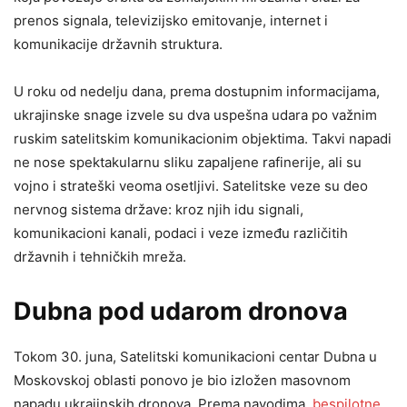
prenos signala, televizijsko emitovanje, internet i
komunikacije državnih struktura.
U roku od nedelju dana, prema dostupnim informacijama,
ukrajinske snage izvele su dva uspešna udara po važnim
ruskim satelitskim komunikacionim objektima. Takvi napadi
ne nose spektakularnu sliku zapaljene rafinerije, ali su
vojno i strateški veoma osetljivi. Satelitske veze su deo
nervnog sistema države: kroz njih idu signali,
komunikacioni kanali, podaci i veze između različitih
državnih i tehničkih mreža.
Dubna pod udarom dronova
Tokom 30. juna, Satelitski komunikacioni centar Dubna u
Moskovskoj oblasti ponovo je bio izložen masovnom
napadu ukrajinskih dronova. Prema navodima,
bespilotne