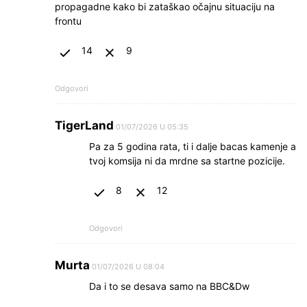
propagadne kako bi zataškao očajnu situaciju na
frontu
14
9
Odgovori
TigerLand
01/07/2026 U 05:35
Pa za 5 godina rata, ti i dalje bacas kamenje a
tvoj komsija ni da mrdne sa startne pozicije.
8
12
Odgovori
Murta
01/07/2026 U 08:04
Da i to se desava samo na BBC&Dw