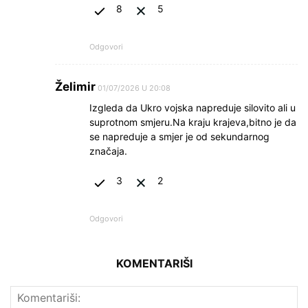
8
5
Odgovori
Želimir
01/07/2026 U 20:08
Izgleda da Ukro vojska napreduje silovito ali u
suprotnom smjeru.Na kraju krajeva,bitno je da
se napreduje a smjer je od sekundarnog
značaja.
3
2
Odgovori
KOMENTARIŠI