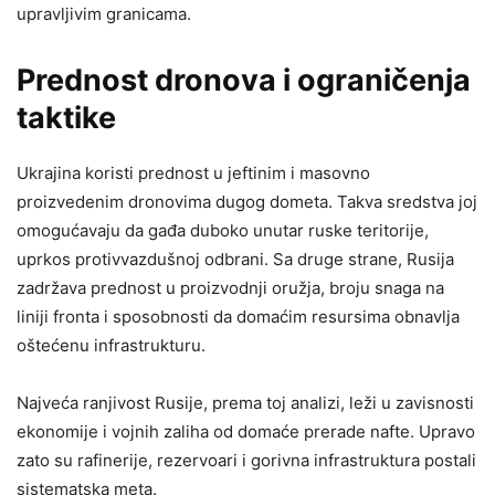
upravljivim granicama.
Prednost dronova i ograničenja
taktike
Ukrajina koristi prednost u jeftinim i masovno
proizvedenim dronovima dugog dometa. Takva sredstva joj
omogućavaju da gađa duboko unutar ruske teritorije,
uprkos protivvazdušnoj odbrani. Sa druge strane, Rusija
zadržava prednost u proizvodnji oružja, broju snaga na
liniji fronta i sposobnosti da domaćim resursima obnavlja
oštećenu infrastrukturu.
Najveća ranjivost Rusije, prema toj analizi, leži u zavisnosti
ekonomije i vojnih zaliha od domaće prerade nafte. Upravo
zato su rafinerije, rezervoari i gorivna infrastruktura postali
sistematska meta.