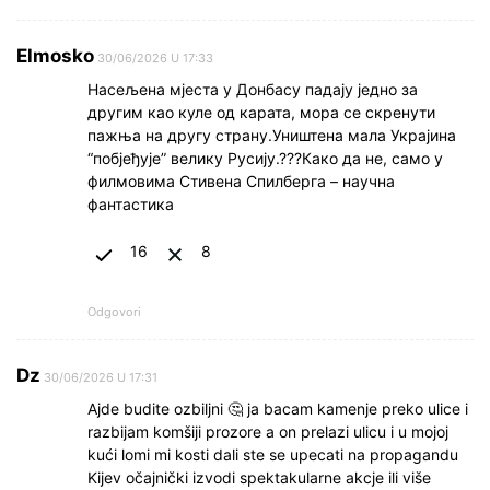
Elmosko
30/06/2026 U 17:33
Насељена мјеста у Донбасу падају једно за
другим као куле од карата, мора се скренути
пажња на другу страну.Уништена мала Украјина
“побјеђује” велику Русију.???Како да не, само у
филмовима Стивена Спилберга – научна
фантастика
16
8
Odgovori
Dz
30/06/2026 U 17:31
Ajde budite ozbiljni 🤔 ja bacam kamenje preko ulice i
razbijam komšiji prozore a on prelazi ulicu i u mojoj
kući lomi mi kosti dali ste se upecati na propagandu
Kijev očajnički izvodi spektakularne akcje ili više