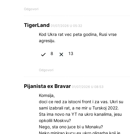
Odgovori
TigerLand
01/07/2026 U 05:32
Kod Ukra rat vec peta godina, Rusi vrse
agresiju.
8
13
Odgovori
Pijanista ex Bravar
01/07/2026 U 08:53
Komsija,
doci ce red za istocni front i za vas. Ukri su
sami izabrali rat, a ne mir u Turskoj 2022.
Sta ima novo na YT na ukro kanalima, jesu
opkolili Moskvu?
Nego, sta ono juce bi u Monaku?
Neko minirao kucu ex ukro oligarha koji je