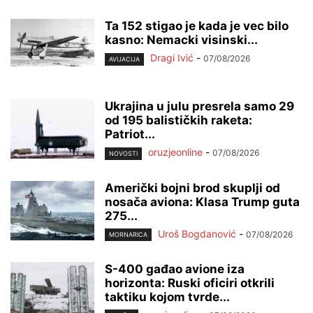
Ta 152 stigao je kada je vec bilo
kasno: Nemacki visinski...
Dragi Ivić
-
07/08/2026
AVIJACIJA
Ukrajina u julu presrela samo 29
od 195 balističkih raketa:
Patriot...
oruzjeonline
-
07/08/2026
NOVOSTI
Američki bojni brod skuplji od
nosača aviona: Klasa Trump guta
275...
Uroš Bogdanović
-
07/08/2026
MORNARICA
S-400 gađao avione iza
horizonta: Ruski oficiri otkrili
taktiku kojom tvrde...