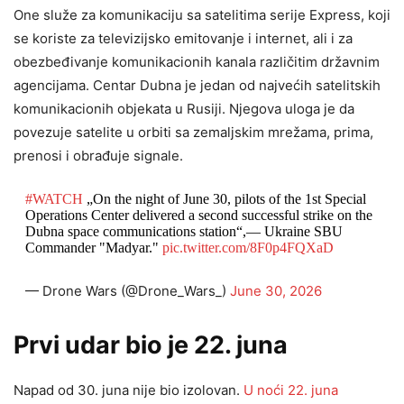
One služe za komunikaciju sa satelitima serije Express, koji
se koriste za televizijsko emitovanje i internet, ali i za
obezbeđivanje komunikacionih kanala različitim državnim
agencijama. Centar Dubna je jedan od najvećih satelitskih
komunikacionih objekata u Rusiji. Njegova uloga je da
povezuje satelite u orbiti sa zemaljskim mrežama, prima,
prenosi i obrađuje signale.
#WATCH
„On the night of June 30, pilots of the 1st Special
Operations Center delivered a second successful strike on the
Dubna space communications station“,— Ukraine SBU
Commander "Madyar."
pic.twitter.com/8F0p4FQXaD
— Drone Wars (@Drone_Wars_)
June 30, 2026
Prvi udar bio je 22. juna
Napad od 30. juna nije bio izolovan.
U noći 22. juna