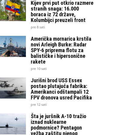
Kijev prvi put otkrio razmere
stranih snaga: 16.000
boraca iz 72 države,
Kolumbijci preuzeli front
pre 8 sati
Američka mornarica krstila
novi Arleigh Burke: Radar
SPY-6 priprema flotu za
balističke i hipersonične
rakete
pre 10 sati
Jurišni brod USS Essex
postao plutajuća fabrika:
Amerikanci odštampali 12
FPV dronova usred Pacifika
pre 12 sati
Šta je juršnik A-10 tražio
iznad nuklearne
podmornice? Pentagon
vežba zaštitu njenog