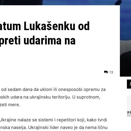
matum Lukašenku od
preti udarima na
13
ok od sedam dana da ukloni ili onesposobi opremu za
uskih udara na ukrajinsku teritoriju. U suprotnom,
zeti mere.
rajine nalaze se sistemi i repetitori koji, kako tvrdi
nska naselja. Ukrajinski lider naveo je da nema ličnu