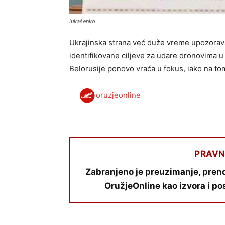
lukašenko
Ukrajinska strana već duže vreme upozorava
identifikovane ciljeve za udare dronovima u 
Belorusije ponovo vraća u fokus, iako na t
oruzjeonline
PRAVN
Zabranjeno je preuzimanje, preno
OružjeOnline kao izvora i po