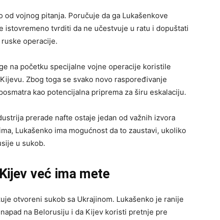
vo od vojnog pitanja. Poručuje da ga Lukašenkove
e istovremeno tvrditi da ne učestvuje u ratu i dopuštati
a ruske operacije.
e na početku specijalne vojne operacije koristile
 Kijevu. Zbog toga se svako novo raspoređivanje
osmatra kao potencijalna priprema za širu eskalaciju.
ustrija prerade nafte ostaje jedan od važnih izvora
ima, Lukašenko ima mogućnost da to zaustavi, ukoliko
usije u sukob.
 Kijev već ima mete
je otvoreni sukob sa Ukrajinom. Lukašenko je ranije
apad na Belorusiju i da Kijev koristi pretnje pre