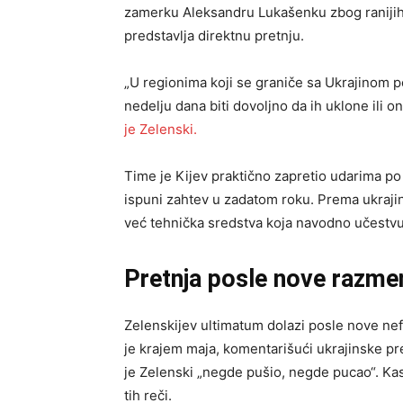
zamerku Aleksandru Lukašenku zbog ranijih 
predstavlja direktnu pretnju.
„U regionima koji se graniče sa Ukrajinom po
nedelju dana biti dovoljno da ih uklone ili
je Zelenski.
Time je Kijev praktično zapretio udarima po 
ispuni zahtev u zadatom roku. Prema ukrajinsk
već tehnička sredstva koja navodno učestv
Pretnja posle nove razmen
Zelenskijev ultimatum dolazi posle nove ne
je krajem maja, komentarišući ukrajinske pret
je Zelenski „negde pušio, negde pucao“. Kas
tih reči.