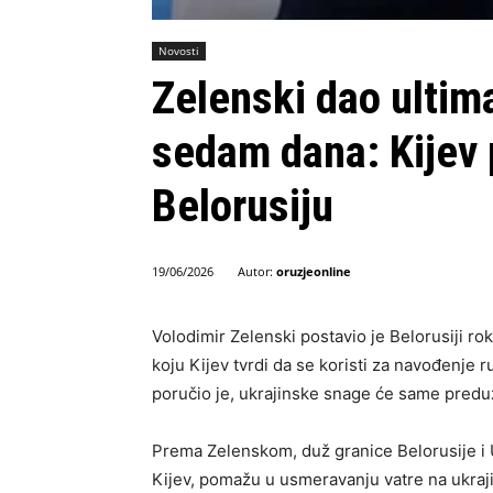
Novosti
Zelenski dao ulti
sedam dana: Kijev 
Belorusiju
Autor:
oruzjeonline
19/06/2026
Volodimir Zelenski postavio je Belorusiji r
koju Kijev tvrdi da se koristi za navođenje r
poručio je, ukrajinske snage će same predu
Prema Zelenskom, duž granice Belorusije i Uk
Kijev, pomažu u usmeravanju vatre na ukraji