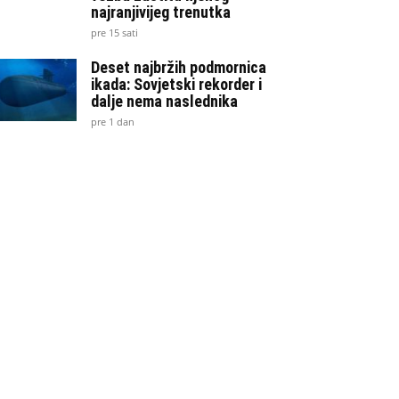
najranjivijeg trenutka
pre 15 sati
Deset najbržih podmornica
ikada: Sovjetski rekorder i
dalje nema naslednika
pre 1 dan