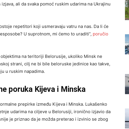
izjava, ali da svaka pomoć ruskim udarima na Ukrajinu
stoje repetitori koji usmeravaju vatru na nas. Da li će
 onesposobe? U suprotnom, mi ćemo to uraditi“,
poručio
objektima na teritoriji Belorusije, ukoliko Minsk ne
oj strani, cilj ne bi bile beloruske jedinice kao takve,
uju u ruskim napadima.
e poruka Kijeva i Minska
formalne prepirke između Kijeva i Minska. Lukašenko
nje udarima na ciljeve u Belorusiji, ironično izjavio da
nije je priznao da je možda preterao i izvinio se zbog