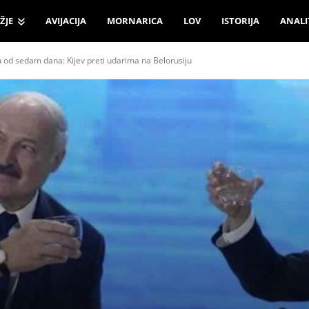
ŽJE
AVIJACIJA
MORNARICA
LOV
ISTORIJA
ANALI
 od sedam dana: Kijev preti udarima na Belorusiju