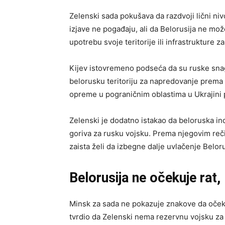
Zelenski sada pokušava da razdvoji lični ni
izjave ne pogađaju, ali da Belorusija ne mož
upotrebu svoje teritorije ili infrastrukture z
Kijev istovremeno podseća da su ruske snag
belorusku teritoriju za napredovanje prema
opreme u pograničnim oblastima u Ukrajini p
Zelenski je dodatno istakao da beloruska ind
goriva za rusku vojsku. Prema njegovim reč
zaista želi da izbegne dalje uvlačenje Belor
Belorusija ne očekuje rat,
Minsk za sada ne pokazuje znakove da očeku
tvrdio da Zelenski nema rezervnu vojsku za n