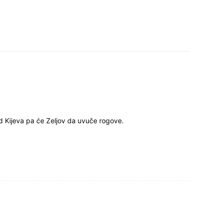
d Kijeva pa će Zeljov da uvuče rogove.