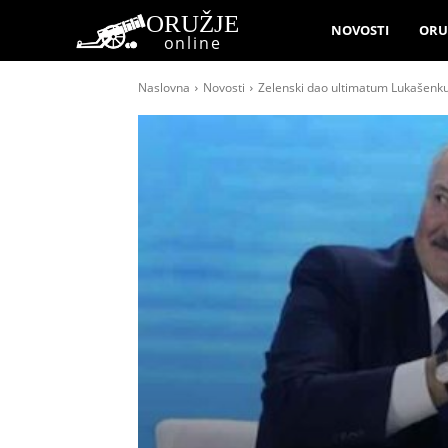
ORUŽJE
NOVOSTI
ORU
online
Naslovna
Novosti
Zelenski dao ultimatum Lukašenku