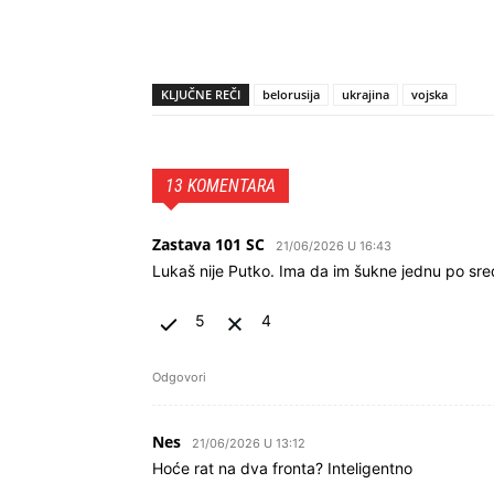
KLJUČNE REČI
belorusija
ukrajina
vojska
13 KOMENTARA
Zastava 101 SC
21/06/2026 U 16:43
Lukaš nije Putko. Ima da im šukne jednu po sre
5
4
Odgovori
Nes
21/06/2026 U 13:12
Hoće rat na dva fronta? Inteligentno