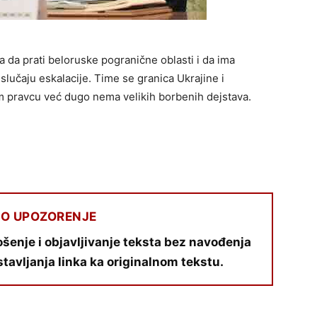
 da prati beloruske pogranične oblasti i da ima
slučaju eskalacije. Time se granica Ukrajine i
om pravcu već dugo nema velikih borbenih dejstava.
O UPOZORENJE
šenje i objavljivanje teksta bez navođenja
stavljanja linka ka originalnom tekstu.