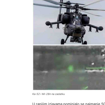
Ka-52 i Mi-28n na zadatku
U ranijim izjavama pominjalo se najmanje 50