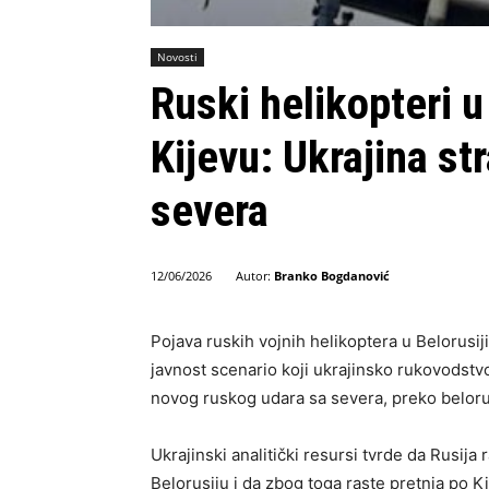
Novosti
Ruski helikopteri u
Kijevu: Ukrajina st
severa
Autor:
Branko Bogdanović
12/06/2026
Pojava ruskih vojnih helikoptera u Belorusij
javnost scenario koji ukrajinsko rukovodstv
novog ruskog udara sa severa, preko belorus
Ukrajinski analitički resursi tvrde da Rusija
Belorusiju i da zbog toga raste pretnja po K