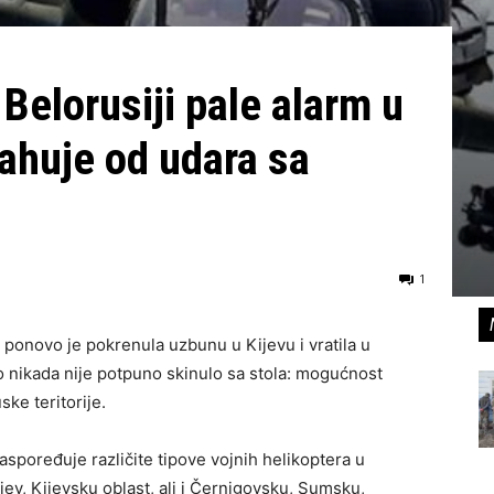
 Belorusiji pale alarm u
rahuje od udara sa
1
i ponovo je pokrenula uzbunu u Kijevu i vratila u
o nikada nije potpuno skinulo sa stola: mogućnost
ke teritorije.
 raspoređuje različite tipove vojnih helikoptera u
ijev, Kijevsku oblast, ali i Černigovsku, Sumsku,