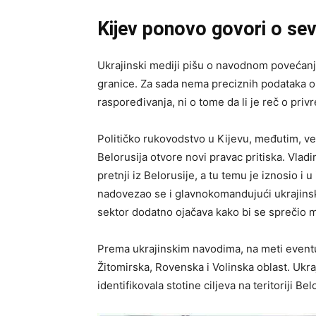
Kijev ponovo govori o se
Ukrajinski mediji pišu o navodnom povećanju
granice. Za sada nema preciznih podataka o 
raspoređivanja, ni o tome da li je reč o priv
Političko rukovodstvo u Kijevu, međutim, v
Belorusija otvore novi pravac pritiska. Vladi
pretnji iz Belorusije, a tu temu je iznosio i 
nadovezao se i glavnokomandujući ukrajinski
sektor dodatno ojačava kako bi se sprečio 
Prema ukrajinskim navodima, na meti eventu
Žitomirska, Rovenska i Volinska oblast. Uk
identifikovala stotine ciljeva na teritoriji 