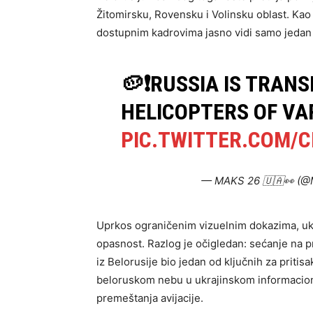
Žitomirsku, Rovensku i Volinsku oblast. Kao
dostupnim kadrovima jasno vidi samo jedan 
🥔❗️RUSSIA IS TRANS
HELICOPTERS OF VA
PIC.TWITTER.COM/
— MAKS 26 🇺🇦👀 (
Uprkos ograničenim vizuelnim dokazima, ukr
opasnost. Razlog je očigledan: sećanje na p
iz Belorusije bio jedan od ključnih za pritis
beloruskom nebu u ukrajinskom informacio
premeštanja avijacije.