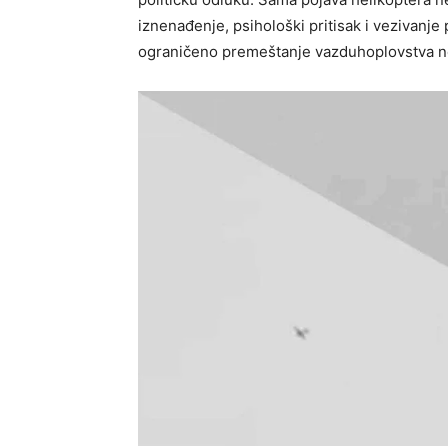
iznenađenje, psihološki pritisak i vezivanje 
ograničeno premeštanje vazduhoplovstva n