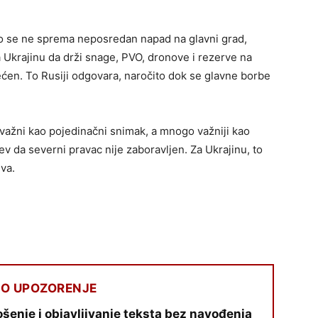
ko se ne sprema neposredan napad na glavni grad,
Ukrajinu da drži snage, PVO, dronove i rezerve na
ećen. To Rusiji odgovara, naročito dok se glavne borbe
 važni kao pojedinačni snimak, a mnogo važniji kao
ev da severni pravac nije zaboravljen. Za Ukrajinu, to
va.
O UPOZORENJE
šenje i objavljivanje teksta bez navođenja