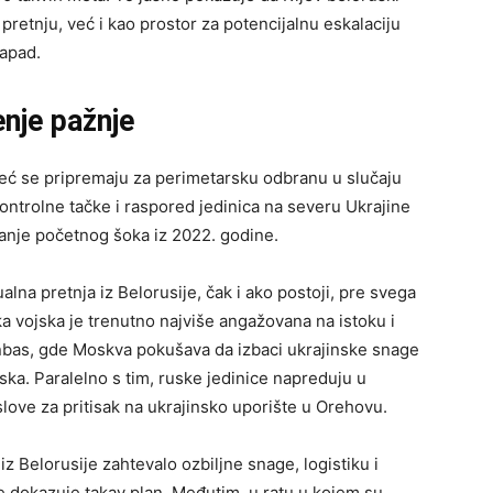
etnju, već i kao prostor za potencijalnu eskalaciju
napad.
enje pažnje
 već se pripremaju za perimetarsku odbranu u slučaju
ontrolne tačke i raspored jedinica na severu Ukrajine
janje početnog šoka iz 2022. godine.
lna pretnja iz Belorusije, čak i ako postoji, pre svega
a vojska je trenutno najviše angažovana na istoku i
nbas, gde Moskva pokušava da izbaci ukrajinske snage
ka. Paralelno s tim, ruske jedinice napreduju u
love za pritisak na ukrajinsko uporište u Orehovu.
z Belorusije zahtevalo ozbiljne snage, logistiku i
e dokazuje takav plan. Međutim, u ratu u kojem su