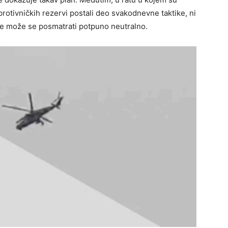
protivničkih rezervi postali deo svakodnevne taktike, ni
e može se posmatrati potpuno neutralno.