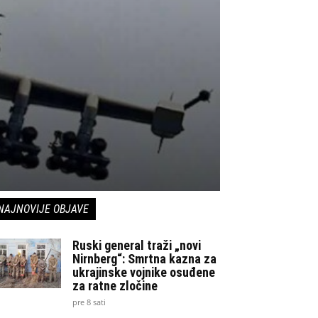
NAJNOVIJE OBJAVE
Ruski general traži „novi
Nirnberg“: Smrtna kazna za
ukrajinske vojnike osuđene
za ratne zločine
pre 8 sati