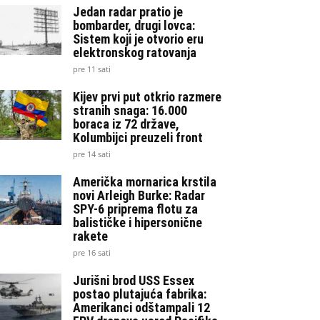
Jedan radar pratio je
bombarder, drugi lovca:
Sistem koji je otvorio eru
elektronskog ratovanja
pre 11 sati
Kijev prvi put otkrio razmere
stranih snaga: 16.000
boraca iz 72 države,
Kolumbijci preuzeli front
pre 14 sati
Američka mornarica krstila
novi Arleigh Burke: Radar
SPY-6 priprema flotu za
balističke i hipersonične
rakete
pre 16 sati
Jurišni brod USS Essex
postao plutajuća fabrika:
Amerikanci odštampali 12