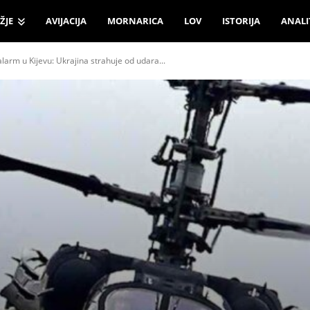
ŽJE
AVIJACIJA
MORNARICA
LOV
ISTORIJA
ANALI
 alarm u Kijevu: Ukrajina strahuje od udara...