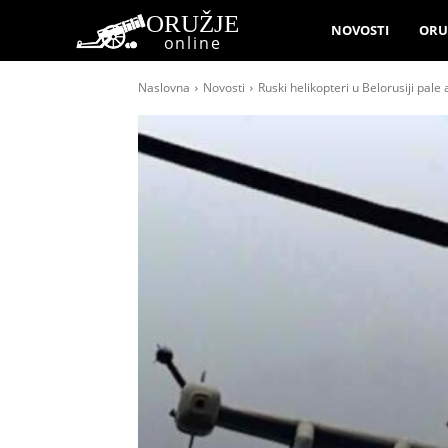
ORUŽJE
NOVOSTI
ORU
online
Naslovna
Novosti
Ruski helikopteri u Belorusiji pale