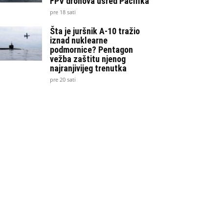
FPV dronova usred Pacifika
pre 18 sati
Šta je juršnik A-10 tražio
iznad nuklearne
podmornice? Pentagon
vežba zaštitu njenog
najranjivijeg trenutka
pre 20 sati