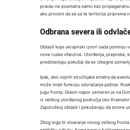
pravac ne posmatra samo kao propagandnu pr
ako proceni da se sa te teritorije priprema 
Odbrana severa ili odvlač
Oblasti koje ukrajinski izvori sada pominju
nove ruske ofanzive. Utvrđenja, prepreke, k
predstavljaju pokušaj da se izbegne ponavl
Ipak, deo vojnih stručnjaka smatra da eventua
može imati funkciju odvraćanja pažnje. Rusk
jugu fronta. Glavni napor usmeren je na Do
iz velikog utvrđenog područja oko Kramators
Zaporoškoj oblasti i pokušavaju da stvore us
Zbog toga bi otvaranje novog velikog fronta i
političku odluku. Sama pojava helikoptera n