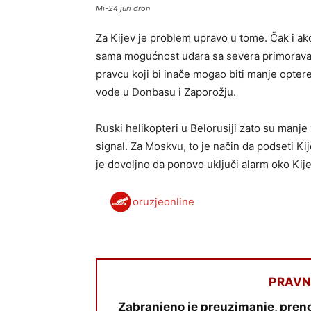
Mi-24 juri dron
Za Kijev je problem upravo u tome. Čak i a
sama mogućnost udara sa severa primorava 
pravcu koji bi inače mogao biti manje opter
vode u Donbasu i Zaporožju.
Ruski helikopteri u Belorusiji zato su manje
signal. Za Moskvu, to je način da podseti Kij
je dovoljno da ponovo uključi alarm oko Kije
oruzjeonline
PRAVN
Zabranjeno je preuzimanje, preno