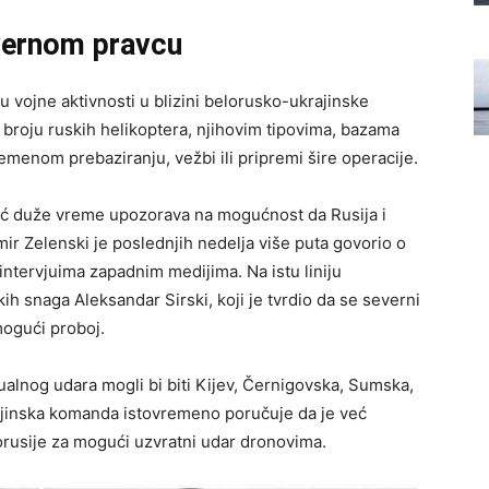
vernom pravcu
 vojne aktivnosti u blizini belorusko-ukrajinske
broju ruskih helikoptera, njihovim tipovima, bazama
remenom prebaziranju, vežbi ili pripremi šire operacije.
eć duže vreme upozorava na mogućnost da Rusija i
mir Zelenski je poslednjih nedelja više puta govorio o
u intervjuima zapadnim medijima. Na istu liniju
h snaga Aleksandar Sirski, koji je tvrdio da se severni
mogući proboj.
alnog udara mogli bi biti Kijev, Černigovska, Sumska,
rajinska komanda istovremeno poručuje da je već
Belorusije za mogući uzvratni udar dronovima.