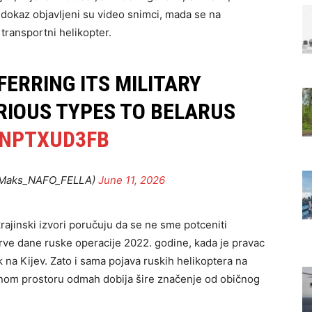
 dokaz objavljeni su video snimci, mada se na
transportni helikopter.
FERRING ITS MILITARY
RIOUS TYPES TO BELARUS
CNPTXUD3FB
@Maks_NAFO_FELLA)
June 11, 2026
ajinski izvori poručuju da se ne sme potceniti
rve dane ruske operacije 2022. godine, kada je pravac
ak na Kijev. Zato i sama pojava ruskih helikoptera na
nom prostoru odmah dobija šire značenje od običnog