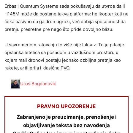
Erbas i Quantum Systems sada pokušavaju da utvrde da li
H145M može da postane takva platforma: helikopter koji ne
čeka pasivno da ga dron ugrozi, već dobija sposobnost da
pretnju presretne pre nego što priđe dovoljno blizu.
U savremenom ratovanju to više nije luksuz. To je pitanje
opstanka letelica sa posadom u vazdušnom prostoru u
kojem mali dronovi postaju jednako ozbiljna pretnja kao
rakete, artiljerija i klasična PVO.
Uroš Bogdanović
PRAVNO UPOZORENJE
Zabranjeno je preuzimanje, prenošenje i
objavljivanje teksta bez navođenja