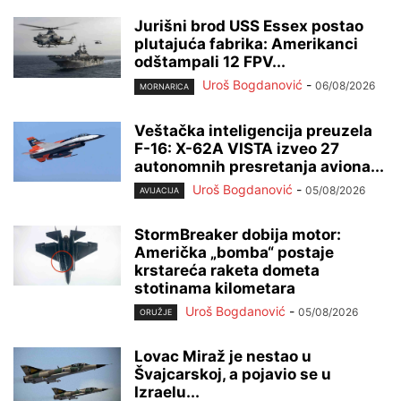
Jurišni brod USS Essex postao
plutajuća fabrika: Amerikanci
odštampali 12 FPV...
Uroš Bogdanović
-
06/08/2026
MORNARICA
Veštačka inteligencija preuzela
F-16: X-62A VISTA izveo 27
autonomnih presretanja aviona...
Uroš Bogdanović
-
05/08/2026
AVIJACIJA
StormBreaker dobija motor:
Američka „bomba“ postaje
krstareća raketa dometa
stotinama kilometara
Uroš Bogdanović
-
05/08/2026
ORUŽJE
Lovac Miraž je nestao u
Švajcarskoj, a pojavio se u
Izraelu...