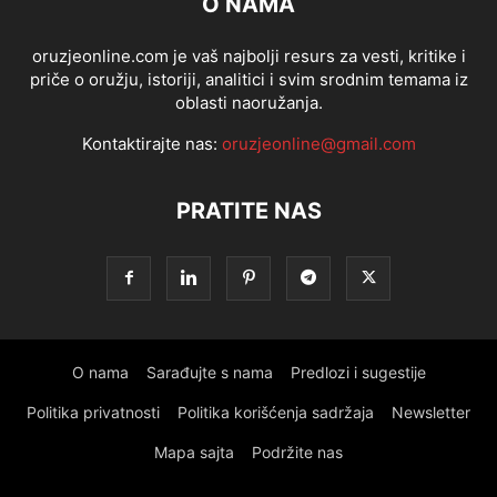
O NAMA
oruzjeonline.com je vaš najbolji resurs za vesti, kritike i
priče o oružju, istoriji, analitici i svim srodnim temama iz
oblasti naoružanja.
Kontaktirajte nas:
oruzjeonline@gmail.com
PRATITE NAS
O nama
Sarađujte s nama
Predlozi i sugestije
Politika privatnosti
Politika korišćenja sadržaja
Newsletter
Mapa sajta
Podržite nas