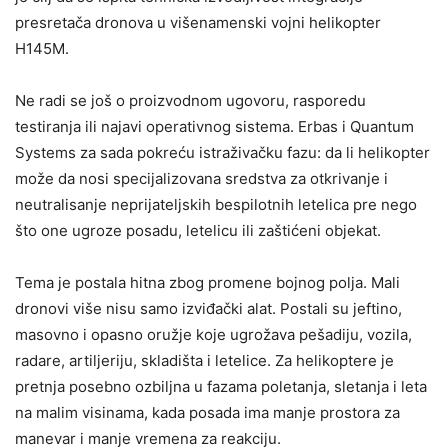
presretača dronova u višenamenski vojni helikopter
H145M.
Ne radi se još o proizvodnom ugovoru, rasporedu
testiranja ili najavi operativnog sistema. Erbas i Quantum
Systems za sada pokreću istraživačku fazu: da li helikopter
može da nosi specijalizovana sredstva za otkrivanje i
neutralisanje neprijateljskih bespilotnih letelica pre nego
što one ugroze posadu, letelicu ili zaštićeni objekat.
Tema je postala hitna zbog promene bojnog polja. Mali
dronovi više nisu samo izviđački alat. Postali su jeftino,
masovno i opasno oružje koje ugrožava pešadiju, vozila,
radare, artiljeriju, skladišta i letelice. Za helikoptere je
pretnja posebno ozbiljna u fazama poletanja, sletanja i leta
na malim visinama, kada posada ima manje prostora za
manevar i manje vremena za reakciju.