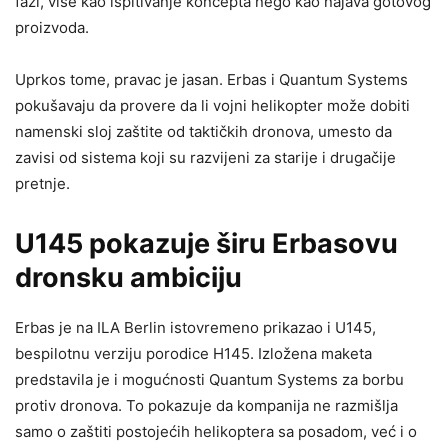
fazi, više kao ispitivanje koncepta nego kao najava gotovog
proizvoda.
Uprkos tome, pravac je jasan. Erbas i Quantum Systems
pokušavaju da provere da li vojni helikopter može dobiti
namenski sloj zaštite od taktičkih dronova, umesto da
zavisi od sistema koji su razvijeni za starije i drugačije
pretnje.
U145 pokazuje širu Erbasovu
dronsku ambiciju
Erbas je na ILA Berlin istovremeno prikazao i U145,
bespilotnu verziju porodice H145. Izložena maketa
predstavila je i mogućnosti Quantum Systems za borbu
protiv dronova. To pokazuje da kompanija ne razmišlja
samo o zaštiti postojećih helikoptera sa posadom, već i o