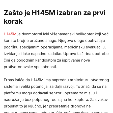
Zašto je H145M izabran za prvi
korak
H145M
je dvomotorni laki višenamenski helikopter koji već
koriste brojne oružane snage. Njegove uloge obuhvataju
podršku specijalnim operacijama, medicinsku evakuaciju,
izviđanje i lake napadne zadatke. Upravo ta širina upotrebe
čini ga pogodnim kandidatom za ispitivanje nove
protivdronovske sposobnosti.
Erbas ističe da H145M ima naprednu arhitekturu otvorenog
sistema i veliki potencijal za dalji razvoj. To znači da se na
platformu mogu dodavati senzori, oprema za misiju i
naoružanje bez potpunog redizajna helikoptera. Za ovakav
projekat to je ključno, jer presretanje dronova ne
podrazumeva samo jedno oružje, već povezivanje senzora,