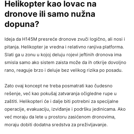
Helikopter kao lovac na
dronove ili samo nužna
dopuna?
Ideja da H145M presreće dronove zvuči logično, ali nosi i
pitanja. Helikopter je vredna i relativno ranjiva platforma.
Slati ga u zonu u kojoj deluju rojevi jeftinih dronova ima
smisla samo ako sistem zaista može da ih otkrije dovoljno
rano, reaguje brzo i deluje bez velikog rizika po posadu.
Zato ovaj koncept ne treba posmatrati kao čudesno
rešenje, već kao pokušaj zatvaranja očigledne rupe u
zaštiti. Helikopteri će i dalje biti potrebni za specijalne
operacije, evakuaciju, izviđanje i podršku jedinicama. Ako
već moraju da lete u prostoru zasićenom dronovima,
moraju dobiti dodatna sredstva za preživljavanje.