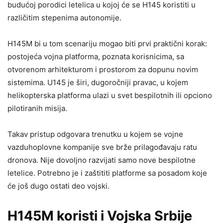
budućoj porodici letelica u kojoj će se H145 koristiti u
različitim stepenima autonomije.
H145M bi u tom scenariju mogao biti prvi praktični korak:
postojeća vojna platforma, poznata korisnicima, sa
otvorenom arhitekturom i prostorom za dopunu novim
sistemima. U145 je širi, dugoročniji pravac, u kojem
helikopterska platforma ulazi u svet bespilotnih ili opciono
pilotiranih misija.
Takav pristup odgovara trenutku u kojem se vojne
vazduhoplovne kompanije sve brže prilagođavaju ratu
dronova. Nije dovoljno razvijati samo nove bespilotne
letelice. Potrebno je i zaštititi platforme sa posadom koje
će još dugo ostati deo vojski.
H145M koristi i Vojska Srbije