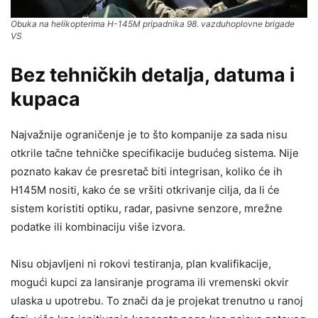
Obuka na helikopterima H-145M pripadnika 98. vazduhoplovne brigade
VS
Bez tehničkih detalja, datuma i
kupaca
Najvažnije ograničenje je to što kompanije za sada nisu
otkrile tačne tehničke specifikacije budućeg sistema. Nije
poznato kakav će presretač biti integrisan, koliko će ih
H145M nositi, kako će se vršiti otkrivanje cilja, da li će
sistem koristiti optiku, radar, pasivne senzore, mrežne
podatke ili kombinaciju više izvora.
Nisu objavljeni ni rokovi testiranja, plan kvalifikacije,
mogući kupci za lansiranje programa ili vremenski okvir
ulaska u upotrebu. To znači da je projekat trenutno u ranoj