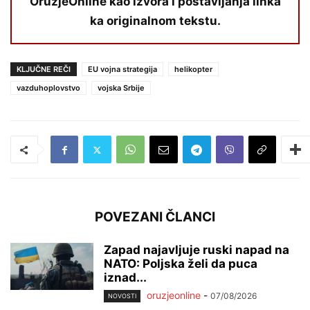
OružjeOnline kao izvora i postavljanja linka
ka originalnom tekstu.
KLJUČNE REČI
EU vojna strategija
helikopter
vazduhoplovstvo
vojska Srbije
POVEZANI ČLANCI
Zapad najavljuje ruski napad na
NATO: Poljska želi da puca
iznad...
oruzjeonline
-
07/08/2026
NOVOSTI