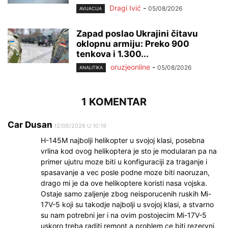
Dragi Ivić
-
05/08/2026
AVIJACIJA
Zapad poslao Ukrajini čitavu
oklopnu armiju: Preko 900
tenkova i 1.300...
oruzjeonline
-
05/08/2026
ANALITIKA
1 KOMENTAR
Car Dusan
12/06/2026 U 10:19
H-145M najbolji helikopter u svojoj klasi, posebna
vrlina kod ovog helikoptera je sto je modularan pa na
primer ujutru moze biti u konfiguraciji za traganje i
spasavanje a vec posle podne moze biti naoruzan,
drago mi je da ove helikoptere koristi nasa vojska.
Ostaje samo zaljenje zbog neisporucenih ruskih Mi-
17V-5 koji su takodje najbolji u svojoj klasi, a stvarno
su nam potrebni jer i na ovim postojecim Mi-17V-5
uskoro treba raditi remont a problem ce biti rezervni