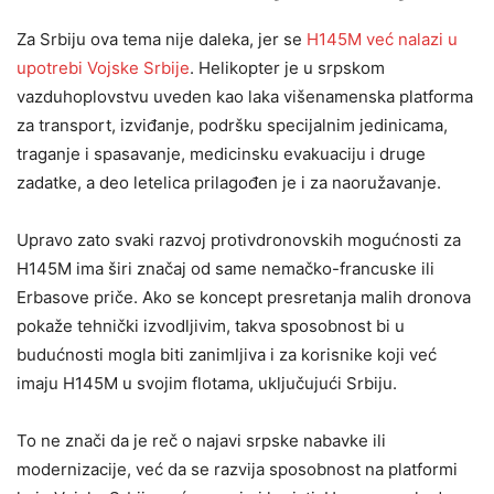
Za Srbiju ova tema nije daleka, jer se
H145M već nalazi u
upotrebi Vojske Srbije
. Helikopter je u srpskom
vazduhoplovstvu uveden kao laka višenamenska platforma
za transport, izviđanje, podršku specijalnim jedinicama,
traganje i spasavanje, medicinsku evakuaciju i druge
zadatke, a deo letelica prilagođen je i za naoružavanje.
Upravo zato svaki razvoj protivdronovskih mogućnosti za
H145M ima širi značaj od same nemačko-francuske ili
Erbasove priče. Ako se koncept presretanja malih dronova
pokaže tehnički izvodljivim, takva sposobnost bi u
budućnosti mogla biti zanimljiva i za korisnike koji već
imaju H145M u svojim flotama, uključujući Srbiju.
To ne znači da je reč o najavi srpske nabavke ili
modernizacije, već da se razvija sposobnost na platformi