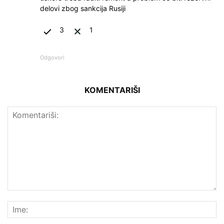
delovi zbog sankcija Rusiji
3
1
Odgovori
KOMENTARIŠI