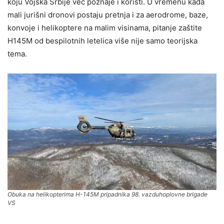
koju Vojska Srbije već poznaje i koristi. U vremenu kada
mali jurišni dronovi postaju pretnja i za aerodrome, baze,
konvoje i helikoptere na malim visinama, pitanje zaštite
H145M od bespilotnih letelica više nije samo teorijska
tema.
Obuka na helikopterima H-145M pripadnika 98. vazduhoplovne brigade
VS