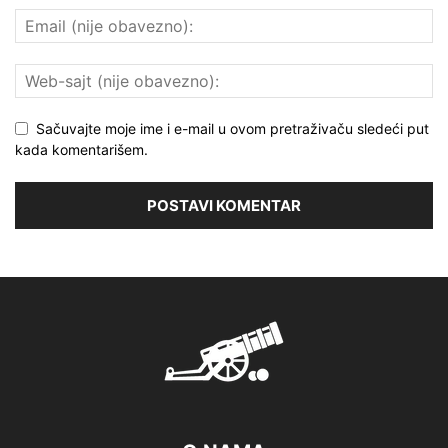
Sačuvajte moje ime i e-mail u ovom pretraživaču sledeći put
kada komentarišem.