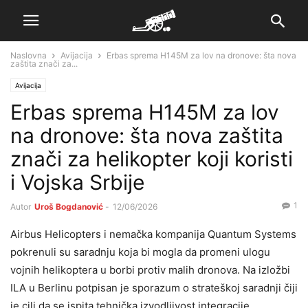
Naslovna
Avijacija
Erbas sprema H145M za lov na dronove: šta nova
zaštita znači za...
Avijacija
Erbas sprema H145M za lov
na dronove: šta nova zaštita
znači za helikopter koji koristi
i Vojska Srbije
1
Autor
Uroš Bogdanović
-
12/06/2026
Airbus Helicopters i nemačka kompanija Quantum Systems
pokrenuli su saradnju koja bi mogla da promeni ulogu
vojnih helikoptera u borbi protiv malih dronova. Na izložbi
ILA u Berlinu potpisan je sporazum o strateškoj saradnji čiji
je cilj da se ispita tehnička izvodljivost integracije