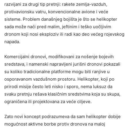
razvijani za drugi tip pretnji: rakete zemlja-vazduh,
protivavionsku vatru, konvencionalne avione i veće
sisteme. Problem današnjeg bojišta je što se helikopter
sada može naći pred malim, jeftinim i teško uočljivim
dronom koji nosi eksploziv ili radi kao deo većeg rojevskog
napada.
Komercijalni dronovi, modifikovani za nošenje bojevih
sredstava, i namenski napravljeni jurišni dronovi pokazali
su koliko tradicionalne platforme mogu biti ranjive u
osporavanom vazdušnom prostoru. Helikopter, koji po
prirodi misije često leti nisko i sporo, nema luksuz da
svaku pretnju rešava klasičnim sredstvima koja su skupa,
ograničena ili projektovana za veće ciljeve.
Zato novi koncept podrazumeva da sam helikopter dobije
mogućnost aktivne borbe protiv dronova na maloj