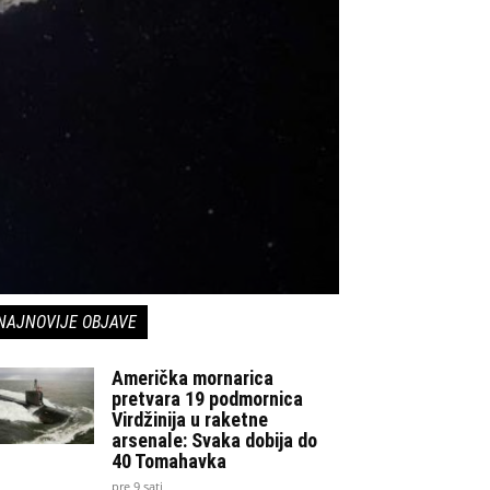
NAJNOVIJE OBJAVE
Američka mornarica
pretvara 19 podmornica
Virdžinija u raketne
arsenale: Svaka dobija do
40 Tomahavka
pre 9 sati