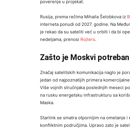
poverenje u projekat.
Rusija, prema rečima Mihaila Šelobkova iz
B
interneta ponudi od 2027. godine. Na Me
je rekao da su sateliti već u orbiti i da bi o
nedeljama, prenosi
Rojters
.
Zašto je Moskvi potreban 
Značaj satelitskih komunikacija naglo je pora
jedan od najpoznatijih primera komercijalne 
Više vojnih stručnjaka poslednjih meseci po
na rusku energetsku infrastrukturu sa korišć
Maska.
Starlink se smatra otpornijim na ometanje i
konfliktnim područjima. Upravo zato je satel