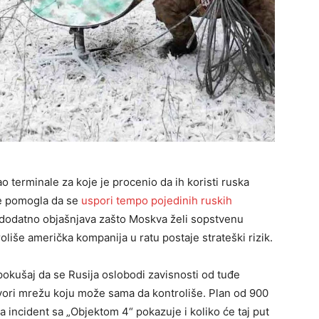
o terminale za koje je procenio da ih koristi ruska
je pomogla da se
uspori tempo pojedinih ruskih
j dodatno objašnjava zašto Moskva želi sopstvenu
oliše američka kompanija u ratu postaje strateški rizik.
pokušaj da se Rusija oslobodi zavisnosti od tuđe
tvori mrežu koju može sama da kontroliše. Plan od 900
a incident sa „Objektom 4“ pokazuje i koliko će taj put