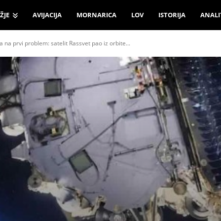
ŽJE
AVIJACIJA
MORNARICA
LOV
ISTORIJA
ANALI
a na prvi problem: satelit Rassvet pao iz orbite...