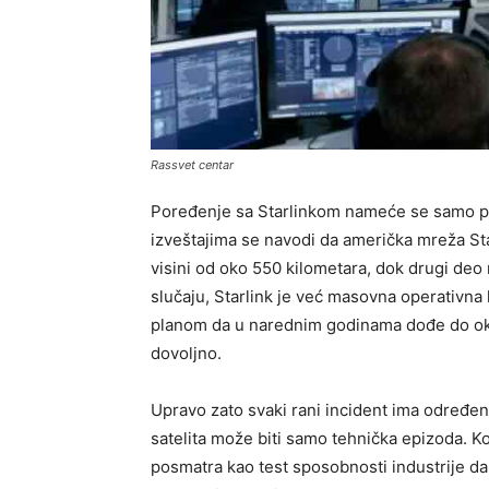
Rassvet centar
Poređenje sa Starlinkom nameće se samo po 
izveštajima se navodi da američka mreža Star
visini od oko 550 kilometara, dok drugi deo 
slučaju, Starlink je već masovna operativna
planom da u narednim godinama dođe do oko 
dovoljno.
Upravo zato svaki rani incident ima određen
satelita može biti samo tehnička epizoda. Ko
posmatra kao test sposobnosti industrije da 