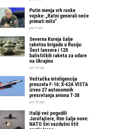
Putin menja vrh ruske
vojske: „Ratni generali neće
primati mito“
pre 9 sati
Severna Koreja šalje
raketnu brigadu u Rusiju:
Šest lansera i 120
balističkih raketa za udare
na Ukrajinu
pre 14 sati
Veštačka inteligencija
preuzela F-16: X-62A VISTA
izveo 27 autonomnih
presretanja aviona T-38
pre 18 sati
Italiji već pogodili
Jurofajtere, Rim šalje nove:
NATO širi vazdušni štit