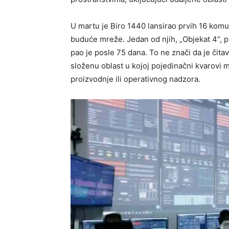
U martu je Biro 1440 lansirao prvih 16 komuni
buduće mreže. Jedan od njih, „Objekat 4“, p
pao je posle 75 dana. To ne znači da je čita
složenu oblast u kojoj pojedinačni kvarovi m
proizvodnje ili operativnog nadzora.