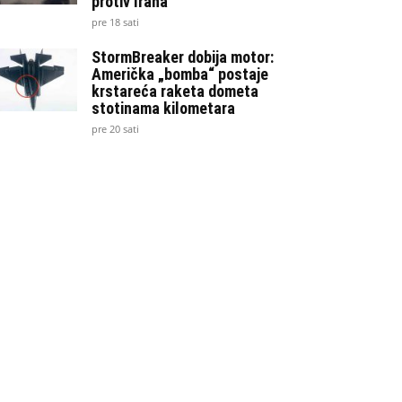
protiv Irana
pre 18 sati
StormBreaker dobija motor:
Američka „bomba“ postaje
krstareća raketa dometa
stotinama kilometara
pre 20 sati