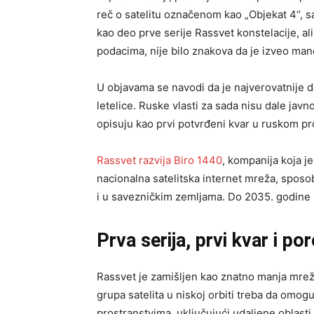
reč o satelitu označenom kao „Objekat 4“, sa
kao deo prve serije Rassvet konstelacije, a
podacima, nije bilo znakova da je izveo mane
U objavama se navodi da je najverovatnije
letelice. Ruske vlasti za sada nisu dale javn
opisuju kao prvi potvrđeni kvar u ruskom pr
Rassvet razvija Biro 1440
, kompanija koja j
nacionalna satelitska internet mreža, sposob
i u savezničkim zemljama. Do 2035. godine p
Prva serija, prvi kvar i p
Rassvet je zamišljen kao znatno manja mreža
grupa satelita u niskoj orbiti treba da omogu
prostranstvima, uključujući udaljene oblasti