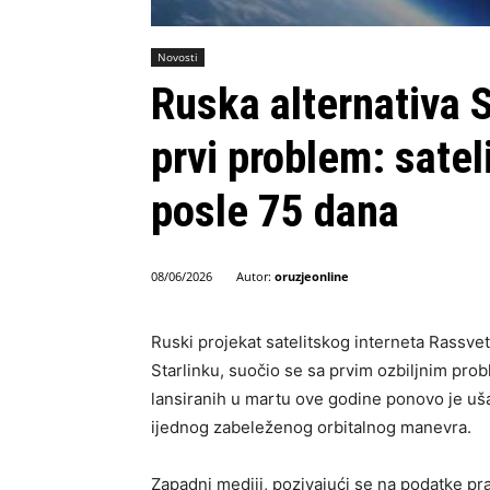
Novosti
Ruska alternativa S
prvi problem: satel
posle 75 dana
Autor:
oruzjeonline
08/06/2026
Ruski projekat satelitskog interneta Rassve
Starlinku, suočio se sa prvim ozbiljnim prob
lansiranih u martu ove godine ponovo je uš
ijednog zabeleženog orbitalnog manevra.
Zapadni mediji, pozivajući se na podatke p