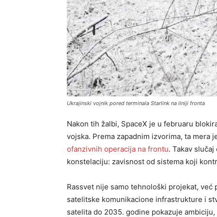
Ukrajinski vojnik pored terminala Starlink na liniji fronta
Nakon tih žalbi, SpaceX je u februaru blokira
vojska. Prema zapadnim izvorima, ta mera 
ofanzivnih operacija na frontu
. Takav sluča
konstelaciju: zavisnost od sistema koji kontr
Rassvet nije samo tehnološki projekat, već 
satelitske komunikacione infrastrukture i s
satelita do 2035. godine pokazuje ambiciju, 