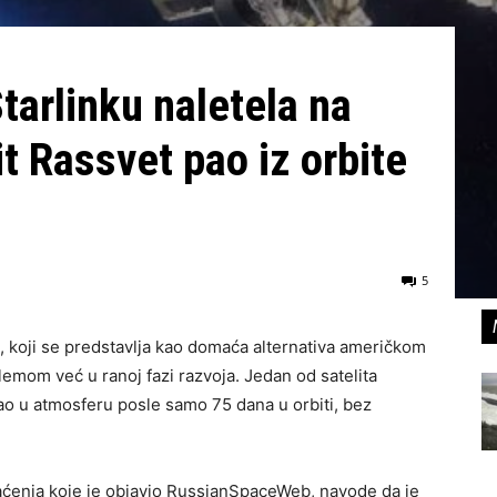
tarlinku naletela na
it Rassvet pao iz orbite
5
t, koji se predstavlja kao domaća alternativa američkom
lemom već u ranoj fazi razvoja. Jedan od satelita
ao u atmosferu posle samo 75 dana u orbiti, bez
raćenja koje je objavio RussianSpaceWeb, navode da je