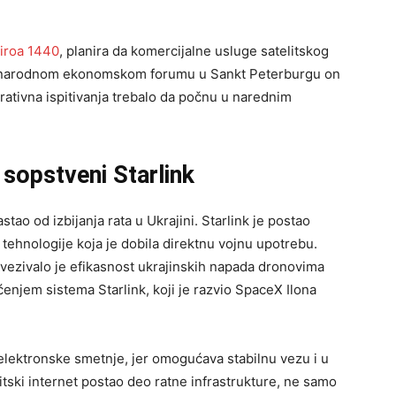
iroa 1440
, planira da komercijalne usluge satelitskog
đunarodnom ekonomskom forumu u Sankt Peterburgu on
perativna ispitivanja trebalo da počnu u narednim
sopstveni Starlink
stao od izbijanja rata u Ukrajini. Starlink je postao
tehnologije koja je dobila direktnu vojnu upotrebu.
vezivalo je efikasnost ukrajinskih napada dronovima
enjem sistema Starlink, koji je razvio SpaceX Ilona
 elektronske smetnje, jer omogućava stabilnu vezu i u
itski internet postao deo ratne infrastrukture, ne samo