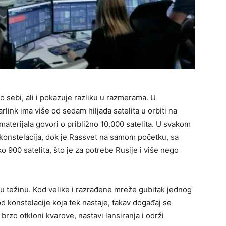
sebi, ali i pokazuje razliku u razmerama. U
link ima više od sedam hiljada satelita u orbiti na
materijala govori o približno 10.000 satelita. U svakom
 konstelacija, dok je Rassvet na samom početku, sa
900 satelita, što je za potrebe Rusije i više nego
u težinu. Kod velike i razrađene mreže gubitak jednog
d konstelacije koja tek nastaje, takav događaj se
brzo otkloni kvarove, nastavi lansiranja i održi