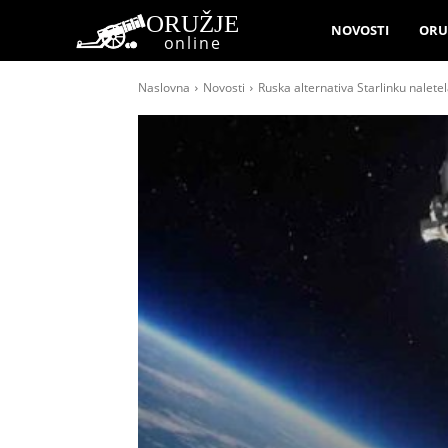
ORUŽJE
NOVOSTI
ORU
online
Naslovna
Novosti
Ruska alternativa Starlinku naletel