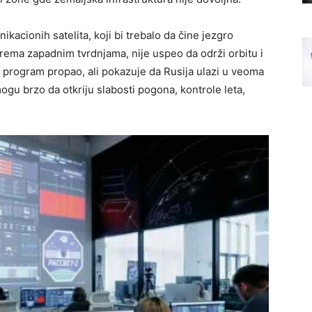
kacionih satelita, koji bi trebalo da čine jezgro
rema zapadnim tvrdnjama, nije uspeo da održi orbitu i
v program propao, ali pokazuje da Rusija ulazi u veoma
ogu brzo da otkriju slabosti pogona, kontrole leta,