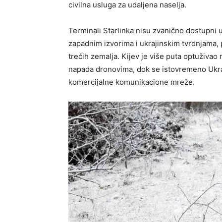
civilna usluga za udaljena naselja.
Terminali Starlinka nisu zvanično dostupni 
zapadnim izvorima i ukrajinskim tvrdnjama, 
trećih zemalja. Kijev je više puta optuživao 
napada dronovima, dok se istovremeno Ukraj
komercijalne komunikacione mreže.