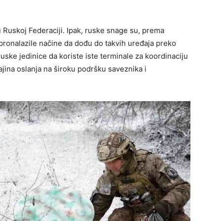
u Ruskoj Federaciji. Ipak, ruske snage su, prema
pronalazile načine da dođu do takvih uređaja preko
ruske jedinice da koriste iste terminale za koordinaciju
ina oslanja na široku podršku saveznika i