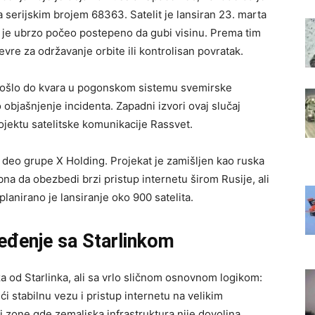
 serijskim brojem 68363. Satelit je lansiran 23. marta
li je ubrzo počeo postepeno da gubi visinu. Prema tim
vre za održavanje orbite ili kontrolisan povratak.
 došlo do kvara u pogonskom sistemu svemirske
o objašnjenje incidenta. Zapadni izvori ovaj slučaj
ojektu satelitske komunikacije Rassvet.
e deo grupe X Holding. Projekat je zamišljen kao ruska
na da obezbedi brzi pristup internetu širom Rusije, ali
lanirano je lansiranje oko 900 satelita.
oređenje sa Starlinkom
 od Starlinka, ali sa vrlo sličnom osnovnom logikom:
ći stabilnu vezu i pristup internetu na velikim
 i zone gde zemaljska infrastruktura nije dovoljna.