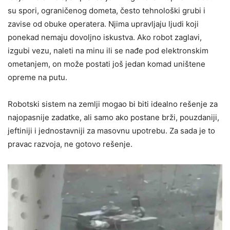
su spori, ograničenog dometa, često tehnološki grubi i
zavise od obuke operatera. Njima upravljaju ljudi koji
ponekad nemaju dovoljno iskustva. Ako robot zaglavi,
izgubi vezu, naleti na minu ili se nađe pod elektronskim
ometanjem, on može postati još jedan komad uništene
opreme na putu.
Robotski sistem na zemlji mogao bi biti idealno rešenje za
najopasnije zadatke, ali samo ako postane brži, pouzdaniji,
jeftiniji i jednostavniji za masovnu upotrebu. Za sada je to
pravac razvoja, ne gotovo rešenje.