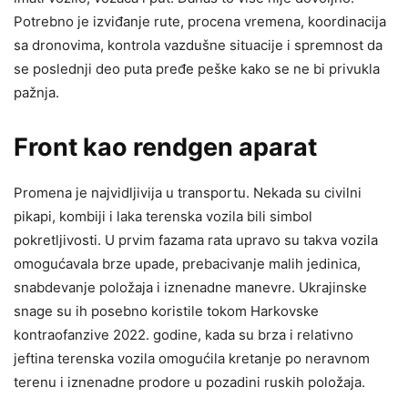
Potrebno je izviđanje rute, procena vremena, koordinacija
sa dronovima, kontrola vazdušne situacije i spremnost da
se poslednji deo puta pređe peške kako se ne bi privukla
pažnja.
Front kao rendgen aparat
Promena je najvidljivija u transportu. Nekada su civilni
pikapi, kombiji i laka terenska vozila bili simbol
pokretljivosti. U prvim fazama rata upravo su takva vozila
omogućavala brze upade, prebacivanje malih jedinica,
snabdevanje položaja i iznenadne manevre. Ukrajinske
snage su ih posebno koristile tokom Harkovske
kontraofanzive 2022. godine, kada su brza i relativno
jeftina terenska vozila omogućila kretanje po neravnom
terenu i iznenadne prodore u pozadini ruskih položaja.