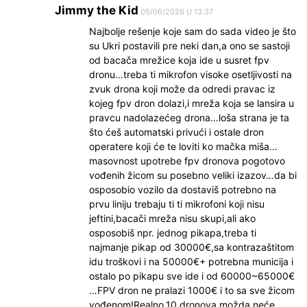
Jimmy the Kid
05/06/2026 U 13:37
Najbolje rešenje koje sam do sada video je što
su Ukri postavili pre neki dan,a ono se sastoji
od bacača mrežice koja ide u susret fpv
dronu…treba ti mikrofon visoke osetljivosti na
zvuk drona koji može da odredi pravac iz
kojeg fpv dron dolazi,i mreža koja se lansira u
pravcu nadolazećeg drona…loša strana je ta
što ćeš automatski privući i ostale dron
operatere koji će te loviti ko mačka miša…
masovnost upotrebe fpv dronova pogotovo
vođenih žicom su posebno veliki izazov…da bi
osposobio vozilo da dostaviš potrebno na
prvu liniju trebaju ti ti mikrofoni koji nisu
jeftini,bacači mreža nisu skupi,ali ako
osposobiš npr. jednog pikapa,treba ti
najmanje pikap od 30000€,sa kontrazaštitom
idu troškovi i na 50000€+ potrebna municija i
ostalo po pikapu sve ide i od 60000~65000€
…FPV dron ne pralazi 1000€ i to sa sve žicom
vođenom!Realno,10 dronova možda neće