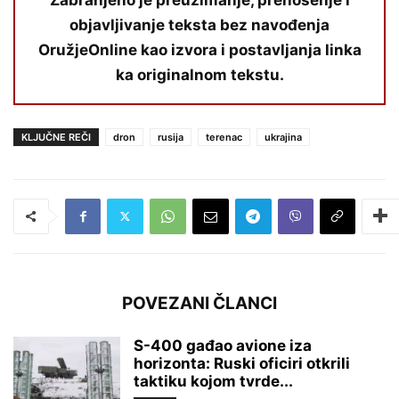
objavljivanje teksta bez navođenja
OružjeOnline kao izvora i postavljanja linka
ka originalnom tekstu.
KLJUČNE REČI
dron
rusija
terenac
ukrajina
POVEZANI ČLANCI
S-400 gađao avione iza
horizonta: Ruski oficiri otkrili
taktiku kojom tvrde...