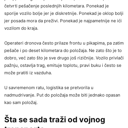
četvrti pešačenje poslednjih kilometara. Ponekad je
sporije vozilo bolje jer je diskretnije. Ponekad je oklop bolji
jer posada mora da preživi. Ponekad je najpametnije ne ići
vozilom do kraja.
Operateri dronova često prilaze frontu u pikapima, pa zatim
pešače i po deset kilometara do položaja. Ne zato što je to
dobro, već zato što je sve drugo još rizičnije. Vozilo privlači
pažnju, ostavlja trag, emituje toplotu, pravi buku i često se
može pratiti iz vazduha.
U savremenom ratu, logistika se pretvorila u
nadmudrivanje. Put do položaja može biti jednako opasan
kao sam položaj.
Šta se sada traži od vojnog