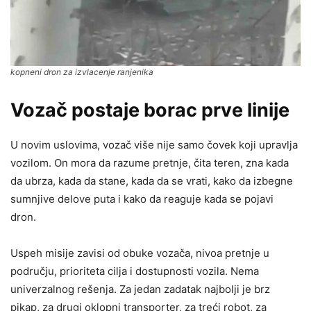
kopneni dron za izvlacenje ranjenika
Vozač postaje borac prve linije
U novim uslovima, vozač više nije samo čovek koji upravlja
vozilom. On mora da razume pretnje, čita teren, zna kada
da ubrza, kada da stane, kada da se vrati, kako da izbegne
sumnjive delove puta i kako da reaguje kada se pojavi
dron.
Uspeh misije zavisi od obuke vozača, nivoa pretnje u
području, prioriteta cilja i dostupnosti vozila. Nema
univerzalnog rešenja. Za jedan zadatak najbolji je brz
pikap, za drugi oklopni transporter, za treći robot, za