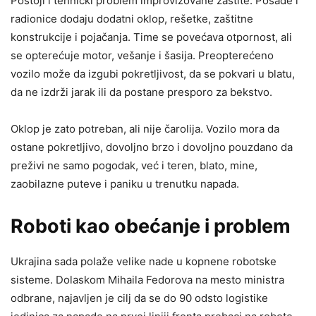
Postoji i tehnički problem improvizovane zaštite. Posade i
radionice dodaju dodatni oklop, rešetke, zaštitne
konstrukcije i pojačanja. Time se povećava otpornost, ali
se opterećuje motor, vešanje i šasija. Preopterećeno
vozilo može da izgubi pokretljivost, da se pokvari u blatu,
da ne izdrži jarak ili da postane presporo za bekstvo.
Oklop je zato potreban, ali nije čarolija. Vozilo mora da
ostane pokretljivo, dovoljno brzo i dovoljno pouzdano da
preživi ne samo pogodak, već i teren, blato, mine,
zaobilazne puteve i paniku u trenutku napada.
Roboti kao obećanje i problem
Ukrajina sada polaže velike nade u kopnene robotske
sisteme. Dolaskom Mihaila Fedorova na mesto ministra
odbrane, najavljen je cilj da se do 90 odsto logistike