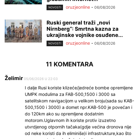
oruzjeonline
-
06/08/2026
NOVOSTI
Ruski general traži „novi
Nirnberg“: Smrtna kazna za
ukrajinske vojnike osuđene...
oruzjeonline
-
06/08/2026
NOVOSTI
11 KOMENTARA
Želimir
05/06/2026 U 22:03
I dalje Rusi koriste klizeće/jedreće bombe opremljene
UMPK modulima za FAB-500,1500 i 3000 sa
satelitskom navigacijom u velikom broju(sada su KAB-
500,1500 i 3000) a domet npr.KAB-500 je povećan i
do 120km ako su opremljene dodatnim
motorom.Uglavnom ih koriste protiv izuzetno
utvrdjenog otpornih tačaka(gdje većina dronova nije
od neke koristi da ih eliminiše)i infrastrukture,kao što