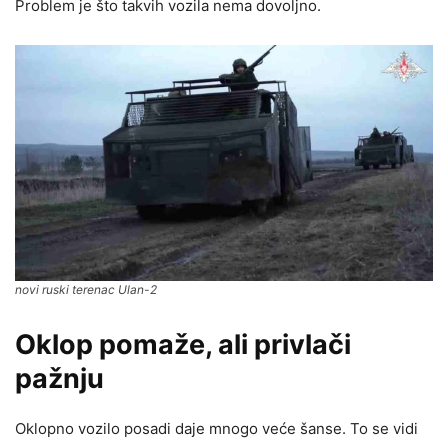
Problem je što takvih vozila nema dovoljno.
novi ruski terenac Ulan-2
Oklop pomaže, ali privlači
pažnju
Oklopno vozilo posadi daje mnogo veće šanse. To se vidi