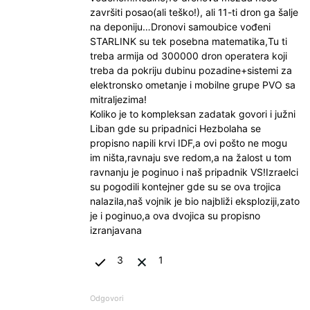
završiti posao(ali teško!), ali 11-ti dron ga šalje
na deponiju…Dronovi samoubice vođeni
STARLINK su tek posebna matematika,Tu ti
treba armija od 300000 dron operatera koji
treba da pokriju dubinu pozadine+sistemi za
elektronsko ometanje i mobilne grupe PVO sa
mitraljezima!
Koliko je to kompleksan zadatak govori i južni
Liban gde su pripadnici Hezbolaha se
propisno napili krvi IDF,a ovi pošto ne mogu
im ništa,ravnaju sve redom,a na žalost u tom
ravnanju je poginuo i naš pripadnik VS!Izraelci
su pogodili kontejner gde su se ova trojica
nalazila,naš vojnik je bio najbliži eksploziji,zato
je i poginuo,a ova dvojica su propisno
izranjavana
3
1
Odgovori