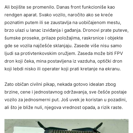
Ali bojište se promenilo. Danas front funkcioniše kao
rendgen aparat. Svako vozilo, naročito ako se kreće
poznatim putem ili se zaustavlja na uobičajenom mestu,
brzo ulazi u lanac izviđanja i gađanja. Dronovi prate puteve,
šumske proseke, prilaze položajima, raskrsnice i objekte
gde se vozila najčešće sklanjaju. Zasede više nisu samo
ljudi sa protivtenkovskim oružjem. Zaseda može biti FPV
dron koji čeka, mina postavljena iz vazduha, optički dron
koji lebdi nisko ili operater koji prati kretanje na ekranu.
Zato običan civilni pikap, nekada gotovo idealan zbog
brzine, cene i jednostavnog održavanja, sve češće postaje
vozilo za jednosmerni put. Još uvek je koristan u pozadini,
ali što je bliže nuli, njegova vrednost opada, a rizik raste.