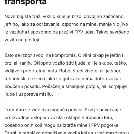
transporta
Novo bojište traži vozilo koje je brzo, dovoljno zaštićeno,
jeftino, lako za održavanje, otporno na mine, manje vidljivo
iz vazduha i sposobno da preživi FPV udar. Takvo savršeno
vozilo ne postoji.
Zato se izbor svodi na kompromis. Civilni pikap je jeftin i
brz, ali ranjiv. Oklopno vozilo štiti ljude, ali je skupo, teško,
vidljivo i prioritetna meta. Robot štedi živote, ali je spor,
tehnološki nezreo i lako se gubi ako nema dobru vezu i
obučenu posadu. Pešačenje smanjuje potpis, ali iscrpljuje
ljude i usporava misiju.
Trenutno se vide dva moguća pravca. Prvi je povećanje
proizvodnje oklopnih vozila i oklopnih transportera,
posebno onih koji mogu da izdrže mine i FPV pogotke.
Drugi je tehničko poboljšanje vozila koja su već masovno u