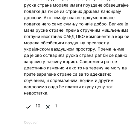
руска страна морала имати поуздане обавештајне
податке да ли се из страних држава лансирају
дронови. Ако немају овакве документоване
податке него само сумњу то није добро. Велика је
мана руске стране, према стручним мишљењима
потпуни изостанак САЕД ПВО компоненте а која би
морала обезбедити ваздушну превласт у
украјинском ваздушном простору. Према њима
да је ово остварила руска страна рат би се давно
завршио у њезину корист. Савремени рат се
драстично изменио и ако то на терену не могу да
прате зараћене стране са за то адекватно
обученим, и опремљеним, војним и другим
кадровима онда ће платити скупу цену тог
недостатка.
10
1
Odgovori