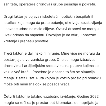
sanitete, operatere dronova i grupe pešadije u pokretu.
Drugi faktor je pojava niskoletećih optičkih bespilotnih
letelica, koje mogu da prate putanje, otkrivaju zaustavljanja
i navode udare na male ciljeve. Ovakvi dronovi ne moraju
uvek odmah da napadnu. Dovoljno je da otkriju obrazac
kretanja i prenesu podatke.
Treći faktor je daljinsko miniranje. Mine više ne moraju da
postavljaju diverzantske grupe. One se mogu izbacivati
dronovima i artiljerijskim sredstvima na puteve kojima se
vozila već kreću. Posebno je opasno to što se situacija
menja iz sata u sat. Ruta kojom je vozilo prošlo pri odlasku
može biti minirana dok se posada vraća.
Četvrti faktor je totalno vazdušno izviđanje. Godine 2022.
moglo se reći da je prostor pet kilometara od neprijatelja