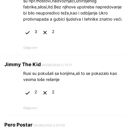
su npr.mostovi,nadvožnjaci,utvrdjenog
fabrike,silosi,itd.Bez njihove upotrebe napredovanje
bi bilo neuporedivo teže,kao i odbijanje Ukro
protivnapada a gubici ljudstva i tehnike znatno veći.
3
2
Odgovori
Jimmy The Kid
05/06/2026 U 13:17
Rusi su pokušali sa konjima,ali to se pokazalo kao
veoma loše rešenje
2
2
Odgovori
Pero Postar
05/06/2026 U 07:53