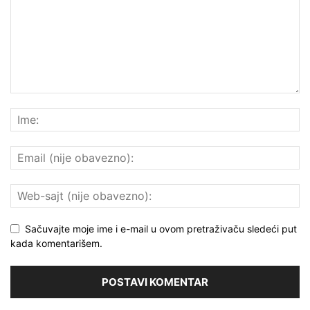
Sačuvajte moje ime i e-mail u ovom pretraživaču sledeći put
kada komentarišem.