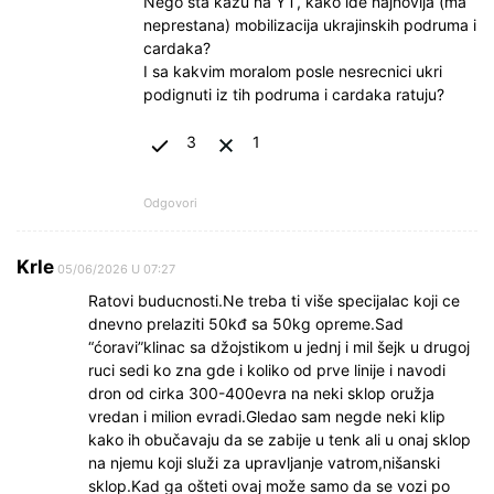
Nego sta kazu na YT, kako ide najnovija (ma
neprestana) mobilizacija ukrajinskih podruma i
cardaka?
I sa kakvim moralom posle nesrecnici ukri
podignuti iz tih podruma i cardaka ratuju?
3
1
Odgovori
Krle
05/06/2026 U 07:27
Ratovi buducnosti.Ne treba ti više specijalac koji ce
dnevno prelaziti 50kđ sa 50kg opreme.Sad
“ćoravi”klinac sa džojstikom u jednj i mil šejk u drugoj
ruci sedi ko zna gde i koliko od prve linije i navodi
dron od cirka 300-400evra na neki sklop oružja
vredan i milion evradi.Gledao sam negde neki klip
kako ih obučavaju da se zabije u tenk ali u onaj sklop
na njemu koji služi za upravljanje vatrom,nišanski
sklop.Kad ga ošteti ovaj može samo da se vozi po