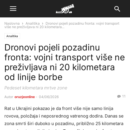
Naslovna
Analitika
Dronovi pojeli pozadinu fronta: vojni transport
više ne preživljava ni 20 kilometara...
Analitika
Dronovi pojeli pozadinu
fronta: vojni transport više ne
preživljava ni 20 kilometara
od linije borbe
Pedeset kilometara mrtve zone
11
Autor
oruzjeonline
-
04/06/2026
Rat u Ukrajini pokazao je da front više nije samo linija
rovova, položaja i neposrednog vatrenog dodira. Danas se
zona smrti širi duboko u pozadinu, približno 25 kilometara