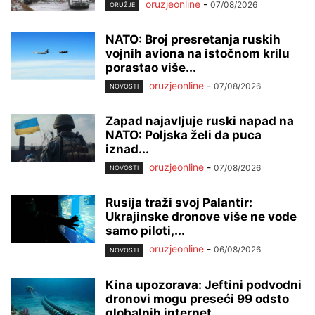
oruzjeonline
-
07/08/2026
ORUŽJE
NATO: Broj presretanja ruskih
vojnih aviona na istočnom krilu
porastao više...
oruzjeonline
-
07/08/2026
NOVOSTI
Zapad najavljuje ruski napad na
NATO: Poljska želi da puca
iznad...
oruzjeonline
-
07/08/2026
NOVOSTI
Rusija traži svoj Palantir:
Ukrajinske dronove više ne vode
samo piloti,...
oruzjeonline
-
06/08/2026
NOVOSTI
Kina upozorava: Jeftini podvodni
dronovi mogu preseći 99 odsto
globalnih internet...