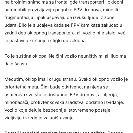
na brojnim snimcima sa fronta, gde transporteri i oklopni
automobili preživljavaju pogotke FPV dronova, mine ili
fragmentaciju i ipak uspevaju da izvuku ljude iz zone
udara. Bilo je slučajeva kada se FPV kamikaza zakucao u
zadnji deo oklopnog transportera, ali vozilo nije stalo, već
je nastavilo kretanje i stiglo do zaklona.
To je suština oklopa. Ne čini vozilo neuništivim, ali ljudima
daje šansu.
Međutim, oklop ima i drugu stranu. Svako oklopno vozilo je
prioritetna meta. Čim bude otkriveno, na njega se
usmerava sve što je dostupno: FPV dronovi, artiljerija,
minobacači, protivtenkovska sredstva, dodatno izviđanje.
Vozilo koje deluje bezbednije istovremeno postaje
vidljivije i vrednije za uništavanje.