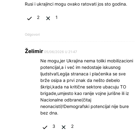
Rusi i ukrajinci mogu ovako ratovati jos sto godina.
2
1
Odgovori
Želimir
05/06/2026 U 21:47
Ne mogu,jer Ukrajina nema toliki mobilizacioni
potencijal,a i već im nedostaje iskusnog
ljudstva!Legija stranaca i plaćenika se sve
brže osipa a prvi znak da nešto debelo
škripi,kada na kritične sektore ubacuju TO
brigade,umjesto kao ranije vojne jurišne ili iz
Nacionalne odbrane(čitaj
neonacisti)!Demografski potencijal nije bure
bez dna.
3
2