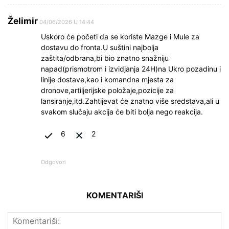
Želimir
04/06/2026 U 14:44
Uskoro će početi da se koriste Mazge i Mule za
dostavu do fronta.U suštini najbolja
zaštita/odbrana,bi bio znatno snažniju
napad(prismotrom i izvidjanja 24H)na Ukro pozadinu i
linije dostave,kao i komandna mjesta za
dronove,artiljerijske položaje,pozicije za
lansiranje,itd.Zahtijevat će znatno više sredstava,ali u
svakom slučaju akcija će biti bolja nego reakcija.
6
2
Odgovori
KOMENTARIŠI