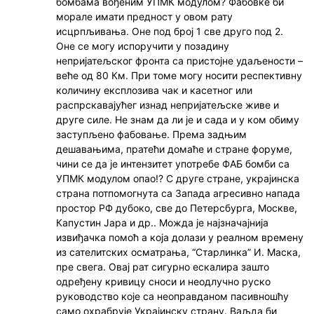
бомбама вођеним УПМК модулом? Фабовке би
морале имати предност у овом рату
исцрпљивања. Оне под број 1 све друго под 2.
Оне се могу испоручити у позадину
непријатељског фронта са пристојне удаљености –
веће од 80 Км. При томе могу носити респективну
количину експлозива чак и касетног или
распрскавајућег изнад непријатељске живе и
друге силе. Не знам да ли је и сада и у ком обиму
заступљено фабовање. Према задњим
дешавањима, пратећи домаће и стране форуме,
чини се да је интензитет употребе ФАБ бомби са
УПМК модулом опао!? С друге стране, украјинска
страна потпомогнута са Запада агресивно напада
простор РФ дубоко, све до Петерсбурга, Москве,
Капустин Јара и др.. Можда је најзначајнија
извиђачка помоћ а која долази у реалном времену
из сателитских осматрања, “Старлинка” И. Маска,
пре свега. Овај рат сигурно ескалира зашто
одређену кривицу сноси и неодлучно руско
руководство које са неоправданом пасивношћу
само охрабрује Украјинску страну. Ваљда би