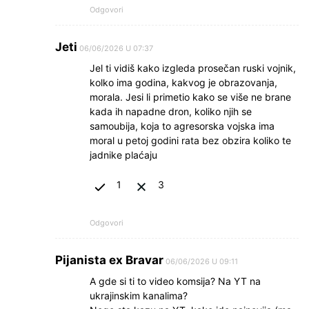
Odgovori
Jeti
06/06/2026 U 07:37
Jel ti vidiš kako izgleda prosečan ruski vojnik,
kolko ima godina, kakvog je obrazovanja,
morala. Jesi li primetio kako se više ne brane
kada ih napadne dron, koliko njih se
samoubija, koja to agresorska vojska ima
moral u petoj godini rata bez obzira koliko te
jadnike plaćaju
1
3
Odgovori
Pijanista ex Bravar
06/06/2026 U 09:11
A gde si ti to video komsija? Na YT na
ukrajinskim kanalima?