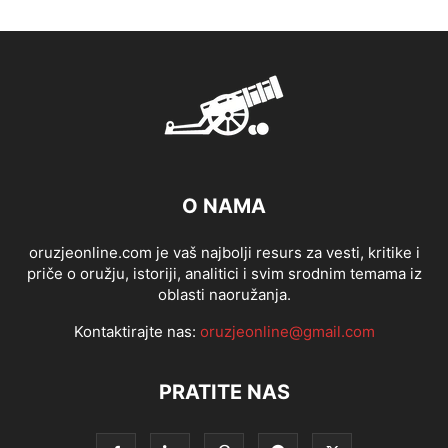
O NAMA
oruzjeonline.com je vaš najbolji resurs za vesti, kritike i
priče o oružju, istoriji, analitici i svim srodnim temama iz
oblasti naoružanja.
Kontaktirajte nas:
oruzjeonline@gmail.com
PRATITE NAS