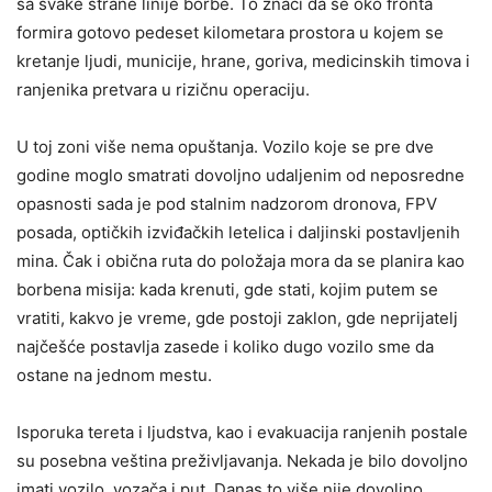
sa svake strane linije borbe. To znači da se oko fronta
formira gotovo pedeset kilometara prostora u kojem se
kretanje ljudi, municije, hrane, goriva, medicinskih timova i
ranjenika pretvara u rizičnu operaciju.
U toj zoni više nema opuštanja. Vozilo koje se pre dve
godine moglo smatrati dovoljno udaljenim od neposredne
opasnosti sada je pod stalnim nadzorom dronova, FPV
posada, optičkih izviđačkih letelica i daljinski postavljenih
mina. Čak i obična ruta do položaja mora da se planira kao
borbena misija: kada krenuti, gde stati, kojim putem se
vratiti, kakvo je vreme, gde postoji zaklon, gde neprijatelj
najčešće postavlja zasede i koliko dugo vozilo sme da
ostane na jednom mestu.
Isporuka tereta i ljudstva, kao i evakuacija ranjenih postale
su posebna veština preživljavanja. Nekada je bilo dovoljno
imati vozilo, vozača i put. Danas to više nije dovoljno.