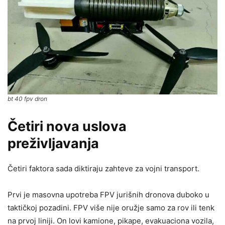
bt 40 fpv dron
Četiri nova uslova
preživljavanja
Četiri faktora sada diktiraju zahteve za vojni transport.
Prvi je masovna upotreba FPV jurišnih dronova duboko u
taktičkoj pozadini. FPV više nije oružje samo za rov ili tenk
na prvoj liniji. On lovi kamione, pikape, evakuaciona vozila,