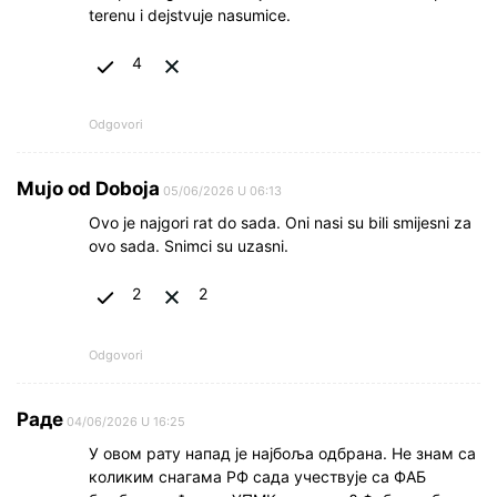
terenu i dejstvuje nasumice.
4
Odgovori
Mujo od Doboja
05/06/2026 U 06:13
Ovo je najgori rat do sada. Oni nasi su bili smijesni za
ovo sada. Snimci su uzasni.
2
2
Odgovori
Раде
04/06/2026 U 16:25
У овом рату напад је најбоља одбрана. Не знам са
коликим снагама РФ сада учествује са ФАБ