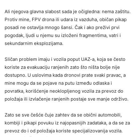
Ali njegova glavna slabost sada je očigledna: nema zaštitu.
Protiv mine, FPV drona ili udara iz vazduha, običan pikap
posadi ne ostavlja mnogo šansi. Čak i ako preživi prvi
pogodak, ljudi u njemu su izloženi fragmentima, vatri i
sekundarnim eksplozijama.
Sličan problem imaju i vozila poput UAZ-a, koja se često
koriste za evakuaciju ranjenih zato što ništa bolje nije
dostupno. U uslovima kada dronovi prate svaki pravac, a
mine mogu da se pojave na putu između odlaska i
povratka, korišćenje neoklopljenog vozila za prevoz do
položaja ili izvlačenje ranjenih postaje sve manje održivo.
Zato se sve češće čuje zahtev da se obični automobili,
kombiji i pikapi povuku iz najopasnijih zadataka, a da se za
prevoz do i od položaja koriste specijalizovanija vozila.