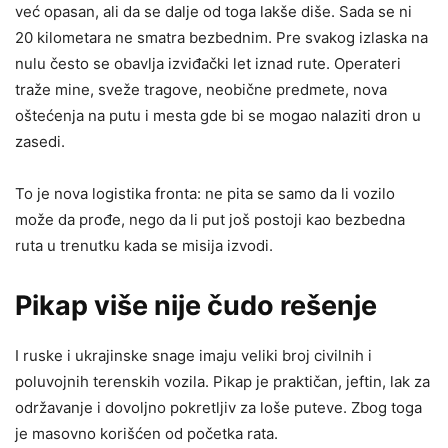
već opasan, ali da se dalje od toga lakše diše. Sada se ni
20 kilometara ne smatra bezbednim. Pre svakog izlaska na
nulu često se obavlja izviđački let iznad rute. Operateri
traže mine, sveže tragove, neobične predmete, nova
oštećenja na putu i mesta gde bi se mogao nalaziti dron u
zasedi.
To je nova logistika fronta: ne pita se samo da li vozilo
može da prođe, nego da li put još postoji kao bezbedna
ruta u trenutku kada se misija izvodi.
Pikap više nije čudo rešenje
I ruske i ukrajinske snage imaju veliki broj civilnih i
poluvojnih terenskih vozila. Pikap je praktičan, jeftin, lak za
održavanje i dovoljno pokretljiv za loše puteve. Zbog toga
je masovno korišćen od početka rata.