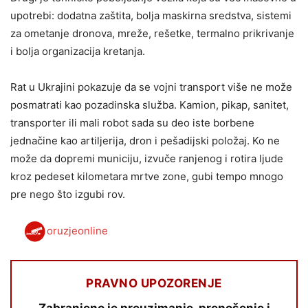
upotrebi: dodatna zaštita, bolja maskirna sredstva, sistemi
za ometanje dronova, mreže, rešetke, termalno prikrivanje
i bolja organizacija kretanja.
Rat u Ukrajini pokazuje da se vojni transport više ne može
posmatrati kao pozadinska služba. Kamion, pikap, sanitet,
transporter ili mali robot sada su deo iste borbene
jednačine kao artiljerija, dron i pešadijski položaj. Ko ne
može da dopremi municiju, izvuče ranjenog i rotira ljude
kroz pedeset kilometara mrtve zone, gubi tempo mnogo
pre nego što izgubi rov.
oruzjeonline
PRAVNO UPOZORENJE
Zabranjeno je preuzimanje, prenošenje i