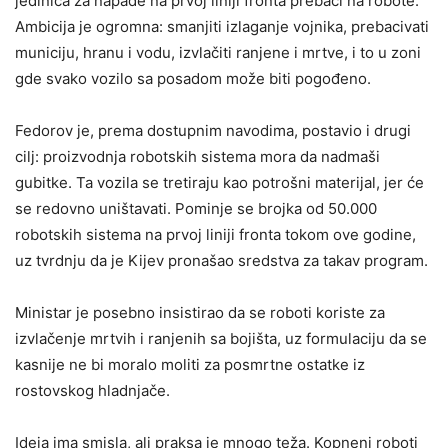
jedinica za napade na prvoj liniji fronta prebaci na robote.
Ambicija je ogromna: smanjiti izlaganje vojnika, prebacivati
municiju, hranu i vodu, izvlačiti ranjene i mrtve, i to u zoni
gde svako vozilo sa posadom može biti pogođeno.
Fedorov je, prema dostupnim navodima, postavio i drugi
cilj: proizvodnja robotskih sistema mora da nadmaši
gubitke. Ta vozila se tretiraju kao potrošni materijal, jer će
se redovno uništavati. Pominje se brojka od 50.000
robotskih sistema na prvoj liniji fronta tokom ove godine,
uz tvrdnju da je Kijev pronašao sredstva za takav program.
Ministar je posebno insistirao da se roboti koriste za
izvlačenje mrtvih i ranjenih sa bojišta, uz formulaciju da se
kasnije ne bi moralo moliti za posmrtne ostatke iz
rostovskog hladnjače.
Ideja ima smisla, ali praksa je mnogo teža. Kopneni roboti