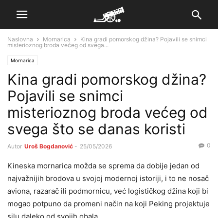
Naslovna
Mornarica
Kina gradi pomorskog džina? Pojavili se snimci
misterioznog broda većeg od svega...
Mornarica
Kina gradi pomorskog džina?
Pojavili se snimci
misterioznog broda većeg od
svega što se danas koristi
0
Autor
Uroš Bogdanović
-
25/05/2026
Kineska mornarica možda se sprema da dobije jedan od
najvažnijih brodova u svojoj modernoj istoriji, i to ne nosač
aviona, razarač ili podmornicu, već logističkog džina koji bi
mogao potpuno da promeni način na koji Peking projektuje
silu daleko od svojih obala.