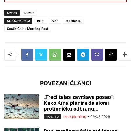
IZVOR
SCMP
KLJUČNE REČI
Brod
Kina
mornarica
South China Morning Post
POVEZANI ČLANCI
„Treći talas završava posao“:
Kako Kina planira da slomi
protivničku odbranu...
oruzjeonline
-
09/08/2026
ANALITIKA
Rusi mrežama štite nuklearne