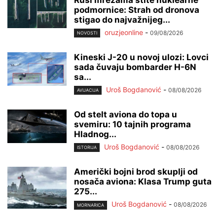
podmornice: Strah od dronova
stigao do najvažnijeg...
oruzjeonline
-
09/08/2026
NOVOSTI
Kineski J-20 u novoj ulozi: Lovci
sada čuvaju bombarder H-6N
sa...
Uroš Bogdanović
-
08/08/2026
AVIJACIJA
Od stelt aviona do topa u
svemiru: 10 tajnih programa
Hladnog...
Uroš Bogdanović
-
08/08/2026
ISTORIJA
Američki bojni brod skuplji od
nosača aviona: Klasa Trump guta
275...
Uroš Bogdanović
-
08/08/2026
MORNARICA