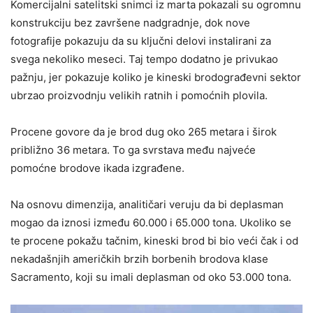
Komercijalni satelitski snimci iz marta pokazali su ogromnu
konstrukciju bez završene nadgradnje, dok nove
fotografije pokazuju da su ključni delovi instalirani za
svega nekoliko meseci. Taj tempo dodatno je privukao
pažnju, jer pokazuje koliko je kineski brodograđevni sektor
ubrzao proizvodnju velikih ratnih i pomoćnih plovila.
Procene govore da je brod dug oko 265 metara i širok
približno 36 metara. To ga svrstava među najveće
pomoćne brodove ikada izgrađene.
Na osnovu dimenzija, analitičari veruju da bi deplasman
mogao da iznosi između 60.000 i 65.000 tona. Ukoliko se
te procene pokažu tačnim, kineski brod bi bio veći čak i od
nekadašnjih američkih brzih borbenih brodova klase
Sacramento, koji su imali deplasman od oko 53.000 tona.