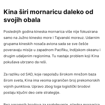
Kina širi mornaricu daleko od
svojih obala
Poslednjih godina kineska mornarica više nije fokusirana
samo na Južno kinesko more i Tajvanski moreuz. Udarnim
grupama kineskih nosača aviona sada se sve češće
poveravaju misije u zapadnom Pacifiku, Indijskom okeanu i
drugim udaljenim regionima. Tu nastaje problem koji Kina
pokušava ubrzano da reši.
Za razliku od SAD, koje raspolažu širokom mrežom baza
širom sveta, Kina ima veoma ograničen broj prekomorskih
vojnih punktova. Upravo zbog toga logistički brodovi
postaju ključni deo cele strategije.
Bez ogromnih brodova za snabdevanje, nijedna mornarica