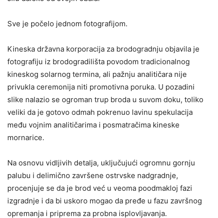
Sve je počelo jednom fotografijom.
Kineska državna korporacija za brodogradnju objavila je
fotografiju iz brodogradilišta povodom tradicionalnog
kineskog solarnog termina, ali pažnju analitičara nije
privukla ceremonija niti promotivna poruka. U pozadini
slike nalazio se ogroman trup broda u suvom doku, toliko
veliki da je gotovo odmah pokrenuo lavinu spekulacija
među vojnim analitičarima i posmatračima kineske
mornarice.
Na osnovu vidljivih detalja, uključujući ogromnu gornju
palubu i delimično završene ostrvske nadgradnje,
procenjuje se da je brod već u veoma poodmakloj fazi
izgradnje i da bi uskoro mogao da pređe u fazu završnog
opremanja i priprema za probna isplovljavanja.