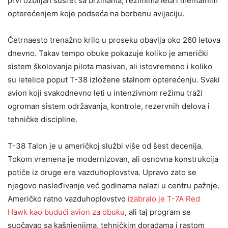
prvi ozbiljan susret sa brzinama, režimima leta i mentalnim
opterećenjem koje podseća na borbenu avijaciju.
Četrnaesto trenažno krilo u proseku obavlja oko 260 letova
dnevno. Takav tempo obuke pokazuje koliko je američki
sistem školovanja pilota masivan, ali istovremeno i koliko
su letelice poput T-38 izložene stalnom opterećenju. Svaki
avion koji svakodnevno leti u intenzivnom režimu traži
ogroman sistem održavanja, kontrole, rezervnih delova i
tehničke discipline.
T-38 Talon je u američkoj službi više od šest decenija.
Tokom vremena je modernizovan, ali osnovna konstrukcija
potiče iz druge ere vazduhoplovstva. Upravo zato se
njegovo nasleđivanje već godinama nalazi u centru pažnje.
Američko ratno vazduhoplovstvo
izabralo je T-7A Red
Hawk kao budući avion za obuku
, ali taj program se
suočavao sa kašnjenjima, tehničkim doradama i rastom