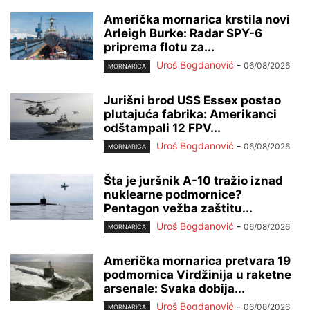
Američka mornarica krstila novi
Arleigh Burke: Radar SPY-6
priprema flotu za...
Uroš Bogdanović
-
06/08/2026
MORNARICA
Jurišni brod USS Essex postao
plutajuća fabrika: Amerikanci
odštampali 12 FPV...
Uroš Bogdanović
-
06/08/2026
MORNARICA
Šta je juršnik A-10 tražio iznad
nuklearne podmornice?
Pentagon vežba zaštitu...
Uroš Bogdanović
-
06/08/2026
MORNARICA
Američka mornarica pretvara 19
podmornica Virdžinija u raketne
arsenale: Svaka dobija...
Uroš Bogdanović
-
06/08/2026
MORNARICA