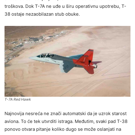
troškova. Dok T-7A ne uđe u širu operativnu upotrebu, T-
38 ostaje nezaobilazan stub obuke.
T-7A Red Hawk
Najnovija nesreća ne znači automatski da je uzrok starost
aviona. To će tek utvrditi istraga. Međutim, svaki pad T-38
ponovo otvara pitanje koliko dugo se može oslanjati na