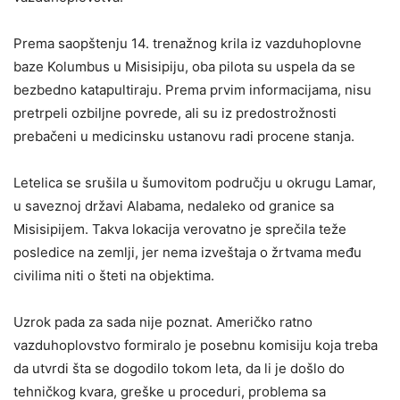
Prema saopštenju 14. trenažnog krila iz vazduhoplovne
baze Kolumbus u Misisipiju, oba pilota su uspela da se
bezbedno katapultiraju. Prema prvim informacijama, nisu
pretrpeli ozbiljne povrede, ali su iz predostrožnosti
prebačeni u medicinsku ustanovu radi procene stanja.
Letelica se srušila u šumovitom području u okrugu Lamar,
u saveznoj državi Alabama, nedaleko od granice sa
Misisipijem. Takva lokacija verovatno je sprečila teže
posledice na zemlji, jer nema izveštaja o žrtvama među
civilima niti o šteti na objektima.
Uzrok pada za sada nije poznat. Američko ratno
vazduhoplovstvo formiralo je posebnu komisiju koja treba
da utvrdi šta se dogodilo tokom leta, da li je došlo do
tehničkog kvara, greške u proceduri, problema sa