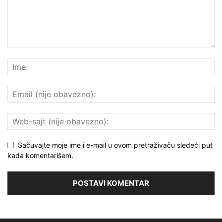
Sačuvajte moje ime i e-mail u ovom pretraživaču sledeći put
kada komentarišem.