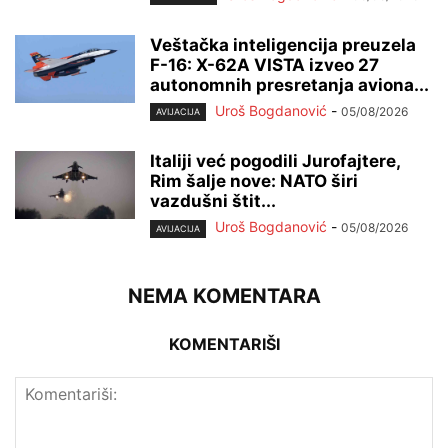
Veštačka inteligencija preuzela
F-16: X-62A VISTA izveo 27
autonomnih presretanja aviona...
Uroš Bogdanović
-
05/08/2026
AVIJACIJA
Italiji već pogodili Jurofajtere,
Rim šalje nove: NATO širi
vazdušni štit...
Uroš Bogdanović
-
05/08/2026
AVIJACIJA
NEMA KOMENTARA
KOMENTARIŠI