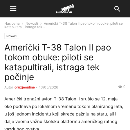
Naslovna
Novosti
Američki T-38 Talon II pao tokom obuke: piloti se
katapultirali, istraga tek...
Novosti
Američki T-38 Talon II pao
tokom obuke: piloti se
katapultirali, istraga tek
počinje
0
Autor
oruzjeonline
-
13/05/2026
Američki trenažni avion T-38 Talon II srušio se 12. maja
oko podneva po lokalnom vremenu tokom planiranog leta,
u još jednom incidentu koji skreće pažnju na staru, ali i
dalje veoma važnu školsku platformu američkog ratnog
vazduhoplovstva.