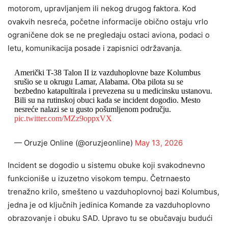
motorom, upravljanjem ili nekog drugog faktora. Kod
ovakvih nesreća, početne informacije obično ostaju vrlo
ograničene dok se ne pregledaju ostaci aviona, podaci o
letu, komunikacija posade i zapisnici održavanja.
Američki T-38 Talon II iz vazduhoplovne baze Kolumbus
srušio se u okrugu Lamar, Alabama. Oba pilota su se
bezbedno katapultirala i prevezena su u medicinsku ustanovu.
Bili su na rutinskoj obuci kada se incident dogodio. Mesto
nesreće nalazi se u gusto pošumljenom području.
pic.twitter.com/MZz9oppxVX
— Oruzje Online (@oruzjeonline)
May 13, 2026
Incident se dogodio u sistemu obuke koji svakodnevno
funkcioniše u izuzetno visokom tempu. Četrnaesto
trenažno krilo, smešteno u vazduhoplovnoj bazi Kolumbus,
jedna je od ključnih jedinica Komande za vazduhoplovno
obrazovanje i obuku SAD. Upravo tu se obučavaju budući