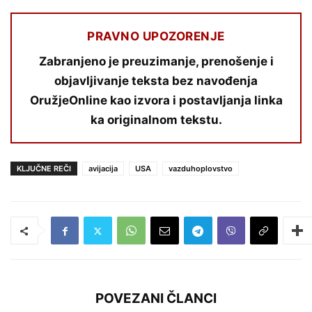
PRAVNO UPOZORENJE
Zabranjeno je preuzimanje, prenošenje i
objavljivanje teksta bez navođenja
OružjeOnline kao izvora i postavljanja linka
ka originalnom tekstu.
KLJUČNE REČI
avijacija
USA
vazduhoplovstvo
POVEZANI ČLANCI