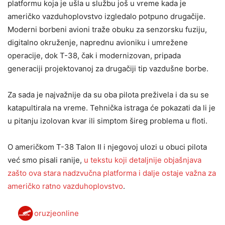
platformu koja je ušla u službu još u vreme kada je
američko vazduhoplovstvo izgledalo potpuno drugačije.
Moderni borbeni avioni traže obuku za senzorsku fuziju,
digitalno okruženje, naprednu avioniku i umrežene
operacije, dok T-38, čak i modernizovan, pripada
generaciji projektovanoj za drugačiji tip vazdušne borbe.
Za sada je najvažnije da su oba pilota preživela i da su se
katapultirala na vreme. Tehnička istraga će pokazati da li je
u pitanju izolovan kvar ili simptom šireg problema u floti.
O američkom T-38 Talon II i njegovoj ulozi u obuci pilota
već smo pisali ranije,
u tekstu koji detaljnije objašnjava
zašto ova stara nadzvučna platforma i dalje ostaje važna za
američko ratno vazduhoplovstvo
.
oruzjeonline