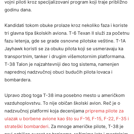
vojni piloti kroz specijalizovani program koji traje približno
godinu dana.
Kandidati tokom obuke prolaze kroz nekoliko faza i koriste
tri glavna tipa školskih aviona. T-6 Texan II služi za početnu
fazu letenja, gde se grade osnovne pilotske veštine. T-1A
Jayhawk koristi se za obuku pilota koji se usmeravaju ka
transportnim, tanker i drugim višemotornim platformama.
T-38 Talon je najzahtevniji deo tog sistema, namenjen
naprednoj nadzvučnoj obuci budućih pilota lovaca i
bombardera.
Upravo zbog toga T-38 ima posebno mesto u američkom
vazduhoplovstvu. To nije običan školski avion. Reč je o
nadzvučnoj platformi koja decenijama
priprema pilote za
ulazak u borbene avione kao što su F-16, F-15, F-22, F-35 i
strateški bombarderi
. Za mnoge američke pilote, T-38 je