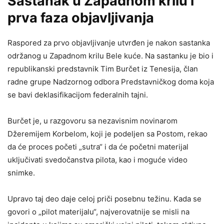
Sastanak u Zapadnom krilu i
prva faza objavljivanja
Raspored za prvo objavljivanje utvrđen je nakon sastanka
održanog u Zapadnom krilu Bele kuće. Na sastanku je bio i
republikanski predstavnik Tim Burčet iz Tenesija, član
radne grupe Nadzornog odbora Predstavničkog doma koja
se bavi deklasifikacijom federalnih tajni.
Burčet je, u razgovoru sa nezavisnim novinarom
Džeremijem Korbelom, koji je podeljen sa Postom, rekao
da će proces početi „sutra“ i da će početni materijal
uključivati svedočanstva pilota, kao i moguće video
snimke.
Upravo taj deo daje celoj priči posebnu težinu. Kada se
govori o „pilot materijalu“, najverovatnije se misli na