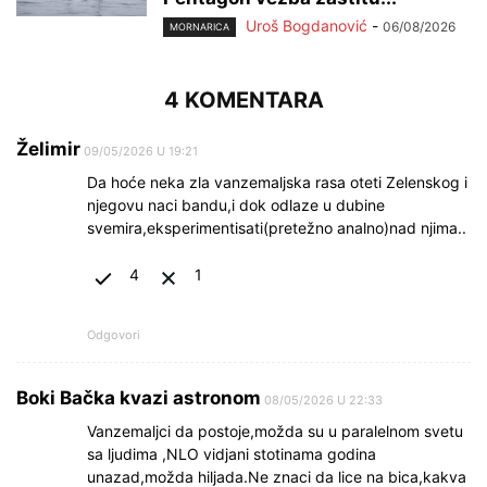
Uroš Bogdanović
-
06/08/2026
MORNARICA
4 KOMENTARA
Želimir
09/05/2026 U 19:21
Da hoće neka zla vanzemaljska rasa oteti Zelenskog i
njegovu naci bandu,i dok odlaze u dubine
svemira,eksperimentisati(pretežno analno)nad njima..
4
1
Odgovori
Boki Bačka kvazi astronom
08/05/2026 U 22:33
Vanzemaljci da postoje,možda su u paralelnom svetu
sa ljudima ,NLO vidjani stotinama godina
unazad,možda hiljada.Ne znaci da lice na bica,kakva