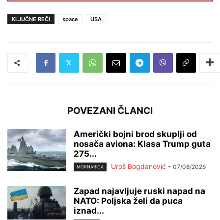
KLJUČNE REČI
space
USA
POVEZANI ČLANCI
Američki bojni brod skuplji od
nosača aviona: Klasa Trump guta
275...
Uroš Bogdanović
-
07/08/2026
MORNARICA
Zapad najavljuje ruski napad na
NATO: Poljska želi da puca
iznad...