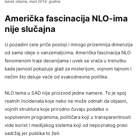
barak obama, mart 2014. godine
Američka fascinacija NLO-ima
nije slučajna
U pozadini cele priče postoji i mnogo prizemnija dimenzija
od same ideje o vanzemaljcima. Američka fascinacija NLO
fenomenom traje decenijama i uvek se vraća u trenutku
kada javnost pokazuje glad za misterijom, vojnom tajnom i
nečim što deluje veće od svakodnevne politike.
NLO tema u SAD nije proizvod jedne namere. To je spoj
realnih incidenata koje neko ne može odmah da objasni,
vojnih struktura koje prirodno čuvaju podatke o
sopstvenim programima, političara koji u transparentnosti
vide korist i medijskog sistema koji od nepoznatog pravi
sadržaj jer publika to želi.