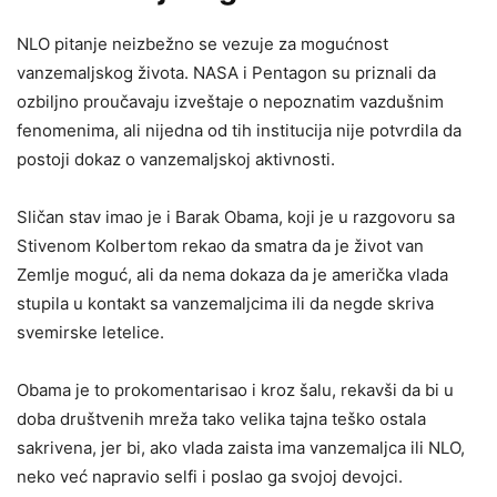
NLO pitanje neizbežno se vezuje za mogućnost
vanzemaljskog života. NASA i Pentagon su priznali da
ozbiljno proučavaju izveštaje o nepoznatim vazdušnim
fenomenima, ali nijedna od tih institucija nije potvrdila da
postoji dokaz o vanzemaljskoj aktivnosti.
Sličan stav imao je i Barak Obama, koji je u razgovoru sa
Stivenom Kolbertom rekao da smatra da je život van
Zemlje moguć, ali da nema dokaza da je američka vlada
stupila u kontakt sa vanzemaljcima ili da negde skriva
svemirske letelice.
Obama je to prokomentarisao i kroz šalu, rekavši da bi u
doba društvenih mreža tako velika tajna teško ostala
sakrivena, jer bi, ako vlada zaista ima vanzemaljca ili NLO,
neko već napravio selfi i poslao ga svojoj devojci.