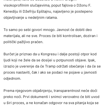
visokoprofilnim slučajevima, poput fajlova o Džonu F.
Kenediju ili Džefriju Epštajnu, najavljeno je postepeno
objavljivanje u nedeljnim ratama.
To samo po sebi govori mnogo. Javnost će dobiti deo
materijala, ali ne sve. Proces će biti kontrolisan, doziran i
politički pažljivo praćen.
Burčet je priznao da u Kongresu i dalje postoji otpor kod
ljudi koji ne žele da se dosijei u potpunosti objave. Ipak,
izrazio je uverenje da će Tramp održati obećanje i da će se
proces nastaviti, čak i ako se podaci ne pojave u javnosti
odjednom.
Prema njegovom objašnjenju, transparentnost neće doći
preko noći. Prvi dokumenti i snimci verovatno će biti uvod
u širi proces, a ne konačan odgovor na sva pitanja koja se