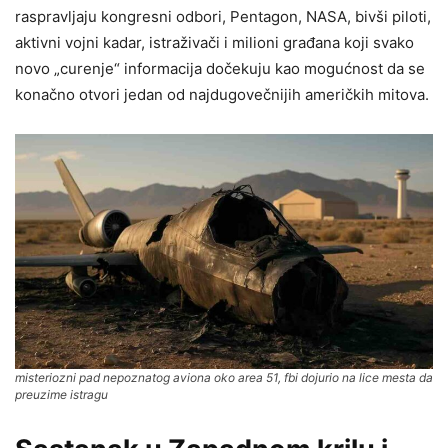
raspravljaju kongresni odbori, Pentagon, NASA, bivši piloti,
aktivni vojni kadar, istraživači i milioni građana koji svako
novo „curenje“ informacija dočekuju kao mogućnost da se
konačno otvori jedan od najdugovečnijih američkih mitova.
misteriozni pad nepoznatog aviona oko area 51, fbi dojurio na lice mesta da
preuzime istragu