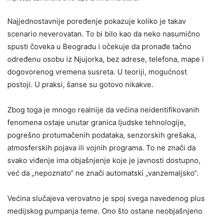
Najjednostavnije poređenje pokazuje koliko je takav
scenario neverovatan. To bi bilo kao da neko nasumično
spusti čoveka u Beogradu i očekuje da pronađe tačno
određenu osobu iz Njujorka, bez adrese, telefona, mape i
dogovorenog vremena susreta. U teoriji, mogućnost
postoji. U praksi, šanse su gotovo nikakve.
Zbog toga je mnogo realnije da većina neidentifikovanih
fenomena ostaje unutar granica ljudske tehnologije,
pogrešno protumačenih podataka, senzorskih grešaka,
atmosferskih pojava ili vojnih programa. To ne znači da
svako viđenje ima objašnjenje koje je javnosti dostupno,
već da „nepoznato“ ne znači automatski „vanzemaljsko“.
Većina slučajeva verovatno je spoj svega navedenog plus
medijskog pumpanja teme. Ono što ostane neobjašnjeno