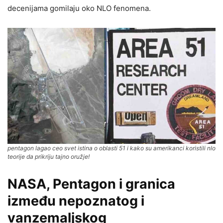
decenijama gomilaju oko NLO fenomena.
pentagon lagao ceo svet istina o oblasti 51 i kako su amerikanci koristili nlo
teorije da prikriju tajno oružje!
NASA, Pentagon i granica
između nepoznatog i
vanzemaljskog