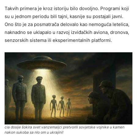
Takvih primera je kroz istoriju bilo dovoljno. Programi koji
su u jednom periodu bili tajni, kasnije su postajali javni.
Ono što je za posmatrača delovalo kao nemoguća letelica,
naknadno se uklapalo u razvoj izviđačkih aviona, dronova,
senzorskih sistema ili eksperimentalnih platformi.
cia dosije šokira svet vanzemaljci pretvorili sovjetske vojnike u kamen
nakon sukoba sa nlo om u ukrajini!