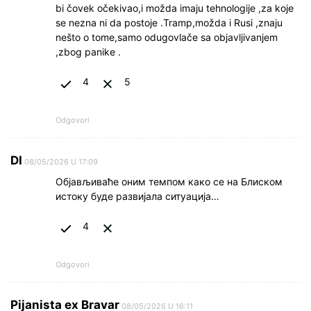
bi čovek očekivao,i možda imaju tehnologije ,za koje
se nezna ni da postoje .Tramp,možda i Rusi ,znaju
nešto o tome,samo odugovlače sa objavljivanjem
,zbog panike .
4
5
Odgovori
DI
08/05/2026 U 17:09
Објављиваће оним темпом како се на Блиском
истоку буде развијала ситуација…
4
Odgovori
Pijanista ex Bravar
08/05/2026 U 16:11