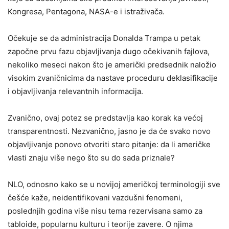
Kongresa, Pentagona, NASA-e i istraživača.
Očekuje se da administracija Donalda Trampa u petak
započne prvu fazu objavljivanja dugo očekivanih fajlova,
nekoliko meseci nakon što je američki predsednik naložio
visokim zvaničnicima da nastave proceduru deklasifikacije
i objavljivanja relevantnih informacija.
Zvanično, ovaj potez se predstavlja kao korak ka većoj
transparentnosti. Nezvanično, jasno je da će svako novo
objavljivanje ponovo otvoriti staro pitanje: da li američke
vlasti znaju više nego što su do sada priznale?
NLO, odnosno kako se u novijoj američkoj terminologiji sve
češće kaže, neidentifikovani vazdušni fenomeni,
poslednjih godina više nisu tema rezervisana samo za
tabloide, popularnu kulturu i teorije zavere. O njima