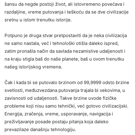
šansu da negde postoji život, ali istovremeno povećava i
razdaljine, vreme putovanja i teškoću da se dve civilizacije
sretnu u istom trenutku istorije.
Potpuno je druga stvar pretpostaviti da je neka civilizacija
ne samo nastala, već i tehnološki otišla daleko ispred,
zatim pronašla način da savlada nezamislive udaljenosti i
na kraju stigla baš do naše planete, baš u ovom trenutku
našeg istorijskog vremena.
Čak i kada bi se putovalo brzinom od 99,9999 odsto brzine
svetlosti, međuzvezdana putovanja trajala bi vekovima, u
zavisnosti od udaljenosti. Takve brzine uvode fizičke
probleme koji nisu samo tehnički, već gotovo civilizacijski.
Energija, zračenja, vreme, usporavanje, navigacija i
preživljavanje posade postaju pitanja koja daleko
prevazilaze današnju tehnologiju.