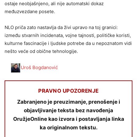
ostaje neobjašnjeno, ali nije automatski dokaz
međuzvezdane posete.
NLO priča zato nastavlja da živi upravo na toj granici:
između stvarnih incidenata, vojne tajnosti, političke koristi,
kulturne fascinacije i ljudske potrebe da u nepoznatom vidi
nešto veće od obične tehnologije.
Uroš Bogdanović
PRAVNO UPOZORENJE
Zabranjeno je preuzimanje, prenošenje i
objavljivanje teksta bez navođenja
OružjeOnline kao izvora i postavljanja linka
ka originalnom tekstu.