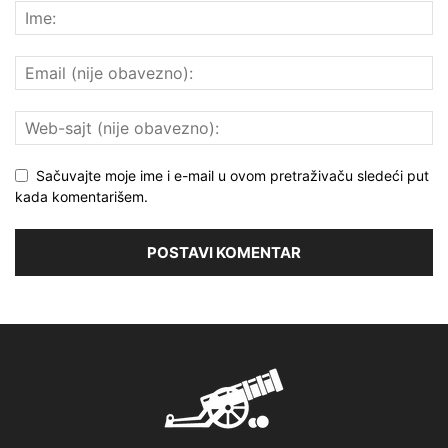
Sačuvajte moje ime i e-mail u ovom pretraživaču sledeći put
kada komentarišem.