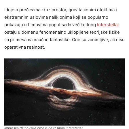
Ideje o prečicama kroz prostor, gravitacionim efektima i
ekstremnim uslovima nalik onima koji se popularno
prikazuju u filmovima poput sada već kultnog
Interstellar
ostaju u domenu fenomenalno uklopljene teorijske fizike
sa primesama naučne fantastike. One su zanimljive, ali nisu
operativna realnost.
impresija džinovske crne rupe iz filma interstellar