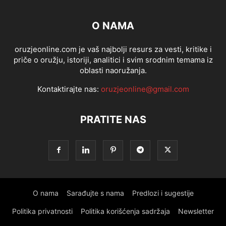
O NAMA
oruzjeonline.com je vaš najbolji resurs za vesti, kritike i
priče o oružju, istoriji, analitici i svim srodnim temama iz
oblasti naoružanja.
Kontaktirajte nas:
oruzjeonline@gmail.com
PRATITE NAS
O nama
Sarađujte s nama
Predlozi i sugestije
Politika privatnosti
Politika korišćenja sadržaja
Newsletter