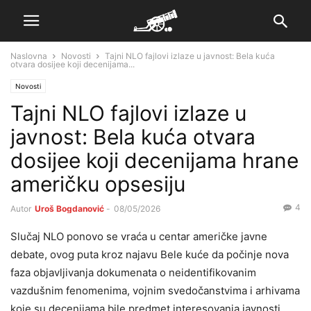
Naslovna
Novosti
Tajni NLO fajlovi izlaze u javnost: Bela kuća
otvara dosijee koji decenijama...
Novosti
Tajni NLO fajlovi izlaze u
javnost: Bela kuća otvara
dosijee koji decenijama hrane
američku opsesiju
4
Autor
Uroš Bogdanović
-
08/05/2026
Slučaj NLO ponovo se vraća u centar američke javne
debate, ovog puta kroz najavu Bele kuće da počinje nova
faza objavljivanja dokumenata o neidentifikovanim
vazdušnim fenomenima, vojnim svedočanstvima i arhivama
koje su decenijama bile predmet interesovanja javnosti,