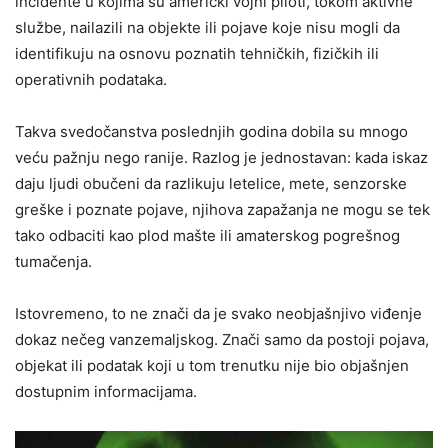
incidente u kojima su američki vojni piloti, tokom aktivne
službe, nailazili na objekte ili pojave koje nisu mogli da
identifikuju na osnovu poznatih tehničkih, fizičkih ili
operativnih podataka.
Takva svedočanstva poslednjih godina dobila su mnogo
veću pažnju nego ranije. Razlog je jednostavan: kada iskaz
daju ljudi obučeni da razlikuju letelice, mete, senzorske
greške i poznate pojave, njihova zapažanja ne mogu se tek
tako odbaciti kao plod mašte ili amaterskog pogrešnog
tumačenja.
Istovremeno, to ne znači da je svako neobjašnjivo viđenje
dokaz nečeg vanzemaljskog. Znači samo da postoji pojava,
objekat ili podatak koji u tom trenutku nije bio objašnjen
dostupnim informacijama.