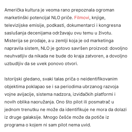
Američka kultura je veoma rano prepoznala ogroman
marketinški potencijal NLO priče.
Filmovi
, knjige,
televizijske emisije, podkasti, dokumentarci i kongresna
saslušanja decenijama održavaju ovu temu u životu.
Misterija se prodaje, a u zemlji koja je od marketinga
napravila sistem, NLO je gotovo savršen proizvod: dovoljno
neuhvatljiv da nikada ne bude do kraja zatvoren, a dovoljno
uzbudljiv da se uvek ponovo otvori.
Istorijski gledano, svaki talas priča o neidentifikovanim
objektima poklapao se i sa periodima ubrzanog razvoja
vojne avijacije, sistema nadzora, izviđačkih platformi i
novih oblika naoružanja. Ono što pilot ili posmatrač u
jednom trenutku ne može da identifikuje ne mora da dolazi
iz druge galaksije. Mnogo češće može da potiče iz
programa o kojem ni sam pilot nema uvid.