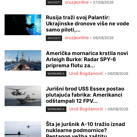
oruzjeonline
-
07/08/2026
NOVOSTI
Rusija traži svoj Palantir:
Ukrajinske dronove više ne vode
samo piloti,...
oruzjeonline
-
06/08/2026
NOVOSTI
Američka mornarica krstila novi
Arleigh Burke: Radar SPY-6
priprema flotu za...
Uroš Bogdanović
-
06/08/2026
MORNARICA
Jurišni brod USS Essex postao
plutajuća fabrika: Amerikanci
odštampali 12 FPV...
Uroš Bogdanović
-
06/08/2026
MORNARICA
Šta je juršnik A-10 tražio iznad
nuklearne podmornice?
Pentagon vežba zaštitu...