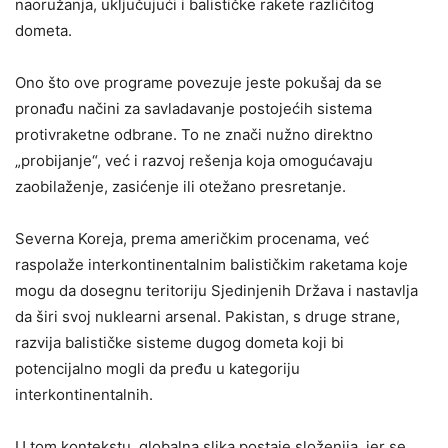
naoružanja, uključujući i balističke rakete različitog
dometa.
Ono što ove programe povezuje jeste pokušaj da se
pronađu načini za savladavanje postojećih sistema
protivraketne odbrane. To ne znači nužno direktno
„probijanje“, već i razvoj rešenja koja omogućavaju
zaobilaženje, zasićenje ili otežano presretanje.
Severna Koreja, prema američkim procenama, već
raspolaže interkontinentalnim balističkim raketama koje
mogu da dosegnu teritoriju Sjedinjenih Država i nastavlja
da širi svoj nuklearni arsenal. Pakistan, s druge strane,
razvija balističke sisteme dugog dometa koji bi
potencijalno mogli da pređu u kategoriju
interkontinentalnih.
U tom kontekstu, globalna slika postaje složenija, jer se