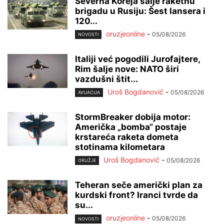
Severna Koreja šalje raketnu
brigadu u Rusiju: Šest lansera i
120...
oruzjeonline
-
05/08/2026
NOVOSTI
Italiji već pogodili Jurofajtere,
Rim šalje nove: NATO širi
vazdušni štit...
Uroš Bogdanović
-
05/08/2026
AVIJACIJA
StormBreaker dobija motor:
Američka „bomba“ postaje
krstareća raketa dometa
stotinama kilometara
Uroš Bogdanović
-
05/08/2026
ORUŽJE
Teheran seče američki plan za
kurdski front? Iranci tvrde da
su...
oruzjeonline
-
05/08/2026
NOVOSTI