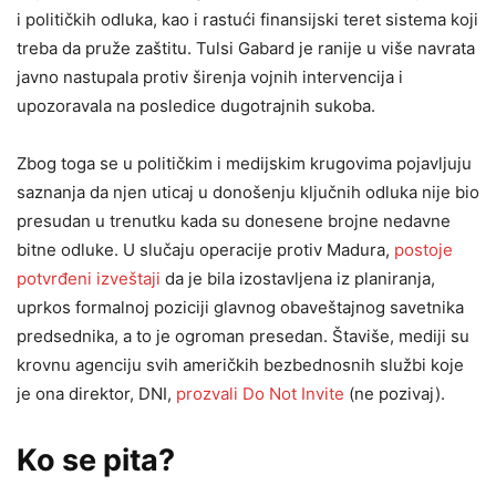
i političkih odluka, kao i rastući finansijski teret sistema koji
treba da pruže zaštitu. Tulsi Gabard je ranije u više navrata
javno nastupala protiv širenja vojnih intervencija i
upozoravala na posledice dugotrajnih sukoba.
Zbog toga se u političkim i medijskim krugovima pojavljuju
saznanja da njen uticaj u donošenju ključnih odluka nije bio
presudan u trenutku kada su donesene brojne nedavne
bitne odluke. U slučaju operacije protiv Madura,
postoje
potvrđeni izveštaji
da je bila izostavljena iz planiranja,
uprkos formalnoj poziciji glavnog obaveštajnog savetnika
predsednika, a to je ogroman presedan. Štaviše, mediji su
krovnu agenciju svih američkih bezbednosnih službi koje
je ona direktor, DNI,
prozvali Do Not Invite
(ne pozivaj).
Ko se pita?