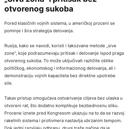
otvorenog sukoba
Pored klasičnih vojnih sistema, u američkoj proceni se
pominje i šira strategija delovanja.
Rusija, kako se navodi, koristi i takozvane metode „sive
zone“, koje podrazumevaju pritisak i delovanje ispod praga
otvorenog sukoba. To može uključivati različite oblike
političkog, ekonomskog i informacionog delovanja, ali i
demonstraciju vojnih kapaciteta bez direktne upotrebe
sile.
Takav pristup omogućava ostvarivanje ciljeva bez ulaska u
otvoreni rat, što dodatno komplikuje bezbednosnu sliku.
Procene iznete pred Kongresom ukazuju na to da se razvoj
raketnih sistema i protivmera nastavlja ubrzanim tempom.
Dok jedni razvijaju odbranu, drugi traže načine da je