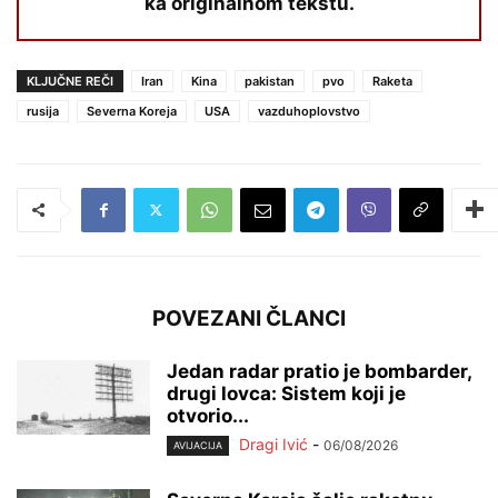
ka originalnom tekstu.
KLJUČNE REČI
Iran
Kina
pakistan
pvo
Raketa
rusija
Severna Koreja
USA
vazduhoplovstvo
POVEZANI ČLANCI
Jedan radar pratio je bombarder,
drugi lovca: Sistem koji je
otvorio...
Dragi Ivić
-
06/08/2026
AVIJACIJA