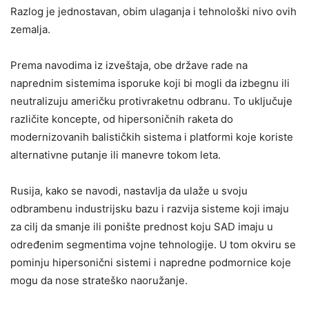
Razlog je jednostavan, obim ulaganja i tehnološki nivo ovih
zemalja.
Prema navodima iz izveštaja, obe države rade na
naprednim sistemima isporuke koji bi mogli da izbegnu ili
neutralizuju američku protivraketnu odbranu. To uključuje
različite koncepte, od hipersoničnih raketa do
modernizovanih balističkih sistema i platformi koje koriste
alternativne putanje ili manevre tokom leta.
Rusija, kako se navodi, nastavlja da ulaže u svoju
odbrambenu industrijsku bazu i razvija sisteme koji imaju
za cilj da smanje ili ponište prednost koju SAD imaju u
određenim segmentima vojne tehnologije. U tom okviru se
pominju hipersonični sistemi i napredne podmornice koje
mogu da nose strateško naoružanje.