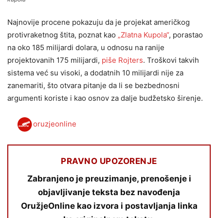
Najnovije procene pokazuju da je projekat američkog
protivraketnog štita, poznat kao
„Zlatna Kupola“
, porastao
na oko 185 milijardi dolara, u odnosu na ranije
projektovanih 175 milijardi,
piše Rojters
. Troškovi takvih
sistema već su visoki, a dodatnih 10 milijardi nije za
zanemariti, što otvara pitanje da li se bezbednosni
argumenti koriste i kao osnov za dalje budžetsko širenje.
oruzjeonline
PRAVNO UPOZORENJE
Zabranjeno je preuzimanje, prenošenje i
objavljivanje teksta bez navođenja
OružjeOnline kao izvora i postavljanja linka