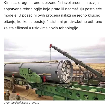
Kina, sa druge strane, ubrzano širi svoj arsenal i razvija
sopstvene tehnologije koje prate ili nadmašuju postojeće
modele. U pozadini ovih procena nalazi se jedno ključno
pitanje, koliko su postojeći sistemi protivraketne odbrane
zaista efikasni u uslovima novih tehnologija.
avangard prilikom utovara