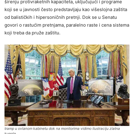
širenju protivraketnih kapaciteta, uključujući i programe
koji se u javnosti često predstavljaju kao višeslojna zaštita
od balističkih i hipersoničnih pretnji. Dok se u Senatu
govori o rastućim pretnjama, paralelno raste i cena sistema
koji treba da pruže zaštitu.
tramp u ovlanom kabinetu dok na monitorima vidimo ilustraciju zlatna
kupola