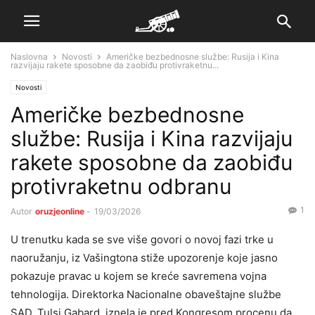
Naslovna
Novosti
Američke bezbednosne službe: Rusija i Kina
razvijaju rakete sposobne da zaobiđu protivraketnu...
Novosti
Američke bezbednosne
službe: Rusija i Kina razvijaju
rakete sposobne da zaobiđu
protivraketnu odbranu
1
Autor
oruzjeonline
-
19/03/2026
U trenutku kada se sve više govori o novoj fazi trke u
naoružanju, iz Vašingtona stiže upozorenje koje jasno
pokazuje pravac u kojem se kreće savremena vojna
tehnologija. Direktorka Nacionalne obaveštajne službe
SAD, Tulsi Gabard, iznela je pred Kongresom procenu da