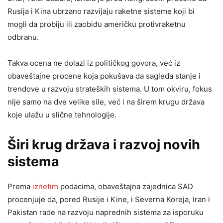
Rusija i Kina ubrzano razvijaju raketne sisteme koji bi
mogli da probiju ili zaobiđu američku protivraketnu
odbranu.
Takva ocena ne dolazi iz političkog govora, već iz
obaveštajne procene koja pokušava da sagleda stanje i
trendove u razvoju strateških sistema. U tom okviru, fokus
nije samo na dve velike sile, već i na širem krugu država
koje ulažu u slične tehnologije.
Širi krug država i razvoj novih
sistema
Prema
iznetim
podacima, obaveštajna zajednica SAD
procenjuje da, pored Rusije i Kine, i Severna Koreja, Iran i
Pakistan rade na razvoju naprednih sistema za isporuku