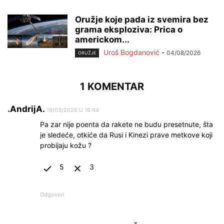
Oružje koje pada iz svemira bez
grama eksploziva: Prica o
americkom...
Uroš Bogdanović
-
04/08/2026
ORUŽJE
1 KOMENTAR
.AndrijA.
19/03/2026 U 16:44
Pa zar nije poenta da rakete ne budu presetnute, šta
je sledeće, otkiće da Rusi i Kinezi prave metkove koji
probijaju kožu ?
5
3
Odgovori