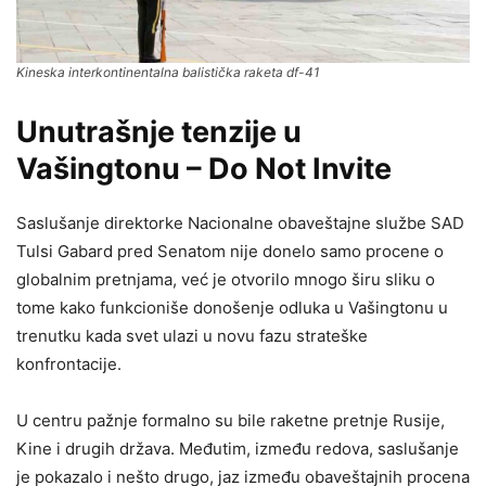
Kineska interkontinentalna balistička raketa df-41
Unutrašnje tenzije u
Vašingtonu – Do Not Invite
Saslušanje direktorke Nacionalne obaveštajne službe SAD
Tulsi Gabard pred Senatom nije donelo samo procene o
globalnim pretnjama, već je otvorilo mnogo širu sliku o
tome kako funkcioniše donošenje odluka u Vašingtonu u
trenutku kada svet ulazi u novu fazu strateške
konfrontacije.
U centru pažnje formalno su bile raketne pretnje Rusije,
Kine i drugih država. Međutim, između redova, saslušanje
je pokazalo i nešto drugo, jaz između obaveštajnih procena