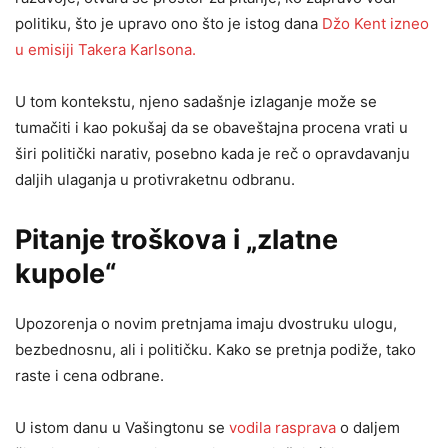
politiku, što je upravo ono što je istog dana
Džo Kent izneo
u emisiji Takera Karlsona.
U tom kontekstu, njeno sadašnje izlaganje može se
tumačiti i kao pokušaj da se obaveštajna procena vrati u
širi politički narativ, posebno kada je reč o opravdavanju
daljih ulaganja u protivraketnu odbranu.
Pitanje troškova i „zlatne
kupole“
Upozorenja o novim pretnjama imaju dvostruku ulogu,
bezbednosnu, ali i političku. Kako se pretnja podiže, tako
raste i cena odbrane.
U istom danu u Vašingtonu se
vodila rasprava
o daljem