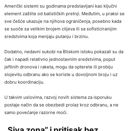
Američki sistemi su godinama predstavljani kao ključni
element zaštite od balističkih pretnji. Međutim, u praksi se
sve češće ukazuje na njihova ograničenja, posebno kada
se suoče sa velikim brojem ciljeva ili sa sofisticiranijim
sredstvima koja menjaju putanju i brzinu.
Dodatno, nedavni sukobi na Bliskom istoku pokazali su da
čak i napadi relativno jednostavnim sredstvima, poput
jeftinih dronova i raketa, mogu da opterete ili probiju
slojevitu odbranu ako se koriste u dovoljnom broju i uz
dobru koordinaciju.
U takvim uslovima, razvoj novih sistema za isporuku
postaje način da se obezbedi prolaz kroz odbranu, a ne
samo povećanje razorne moći.
„Siva zona“ i pritisak bez