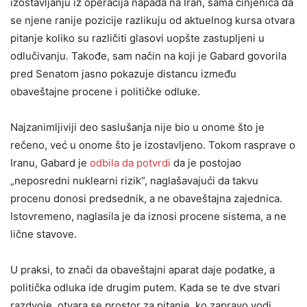
izostavljanju iz operacija napada na Iran, sama činjenica da
se njene ranije pozicije razlikuju od aktuelnog kursa otvara
pitanje koliko su različiti glasovi uopšte zastupljeni u
odlučivanju. Takođe, sam način na koji je Gabard govorila
pred Senatom jasno pokazuje distancu između
obaveštajne procene i političke odluke.
Najzanimljiviji deo saslušanja nije bio u onome što je
rečeno, već u onome što je izostavljeno. Tokom rasprave o
Iranu, Gabard je
odbila da potvrdi
da je postojao
„neposredni nuklearni rizik“, naglašavajući da takvu
procenu donosi predsednik, a ne obaveštajna zajednica.
Istovremeno, naglasila je da iznosi procene sistema, a ne
lične stavove.
U praksi, to znači da obaveštajni aparat daje podatke, a
politička odluka ide drugim putem. Kada se te dve stvari
razdvoje, otvara se prostor za pitanje, ko zapravo vodi