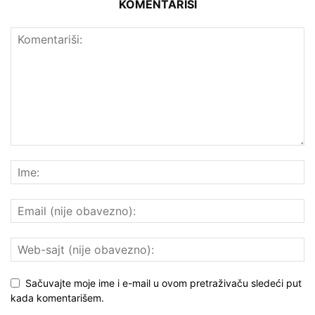
KOMENTARIŠI
Sačuvajte moje ime i e-mail u ovom pretraživaču sledeći put
kada komentarišem.