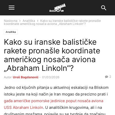
Naslovna
Analitika
Kako su iranske balističke rakete pronašle
koordinate američkog nosača aviona „Abraham Linkoln“?
Analitika
Kako su iranske balističke
rakete pronašle koordinate
američkog nosača aviona
„Abraham Linkoln“?
2
Autor
Uroš Bogdanović
-
01/03/2026
Jedno od ključnih pitanja u aktuelnoj eskalaciji na Bliskom
istoku jeste na koji način je Iran mogao da precizno prati i
gađa američke pomorske jedinice poput nosača aviona
USS Abraham Linkoln
. U analitičkim krugovima, ali i na
društvenim mrežama, pojavile su se tvrdnje da značajnu