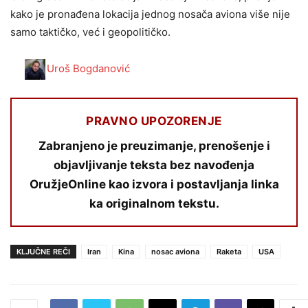
kako je pronađena lokacija jednog nosača aviona više nije
samo taktičko, već i geopolitičko.
Uroš Bogdanović
PRAVNO UPOZORENJE
Zabranjeno je preuzimanje, prenošenje i
objavljivanje teksta bez navođenja
OružjeOnline kao izvora i postavljanja linka
ka originalnom tekstu.
KLJUČNE REČI
Iran
Kina
nosac aviona
Raketa
USA