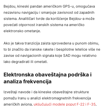
Bejdou, kineski pandan američkom GPS-u, omogućava
nezavisnu navigaciju i smanjuje zavisnost od zapadnih
sistema. Analitičari tvrde da korišćenje Bejdou-a može
povećati otpornost iranskih sistema na američko
elektronsko ometanje.
Ako je takva tranzicija zaista sprovedena u punom obimu,
to bi značilo da iranske rakete i bespilotne letelice više ne
zavise od navigacionih signala koje SAD mogu relativno
lako degradirati ili ometati.
Elektronska obaveštajna podrška i
analiza frekvencija
Izveštaji navode i da kineske obaveštajne strukture
pomažu Iranu u analizi elektromagnetnih frekvencija
američkih aviona,
uključujući modele poput F-22 i F-35
,