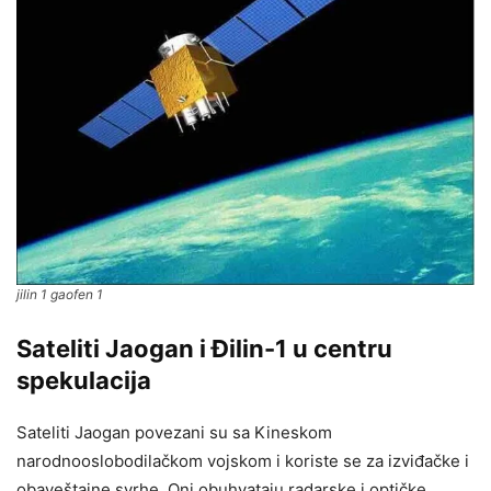
jilin 1 gaofen 1
Sateliti Jaogan i Đilin-1 u centru
spekulacija
Sateliti Jaogan povezani su sa Kineskom
narodnooslobodilačkom vojskom i koriste se za izviđačke i
obaveštajne svrhe. Oni obuhvataju radarske i optičke