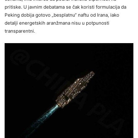
pritiske. U javnim debatama se čak koristi formulacija da
Peking dobija gotovo „besplatnu“ naftu od Irana, iako
detalji energetskih aranžmana nisu u potpunosti
transparentni.