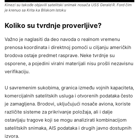
Kinezi su takođe objavili satelitski snimak nosača USS Gerald R. Ford čim
je krenuo sa Krita ka Bliskom Istoku
Koliko su tvrdnje proverljive?
Važno je naglasiti da deo navoda o realnom vremenu
prenosa koordinata i direktnoj pomoći u ciljanju američkih
brodova ostaje predmet rasprave. Neke tvrdnje su
osporene, a pojedini viralni materijali nisu prošli nezavisnu
verifikaciju.
U savremenim sukobima, granica između vojnih kapaciteta,
komercijalnih satelitskih usluga i otvorenih podataka često
je zamagljena. Brodovi, uključujući nosače aviona, koriste
različite sisteme za prikrivanje položaja, ali i dalje
ostavljaju tragove koji se mogu analizirati kombinacijom
satelitskih snimaka, AIS podataka i drugih javno dostupnih
izvora.