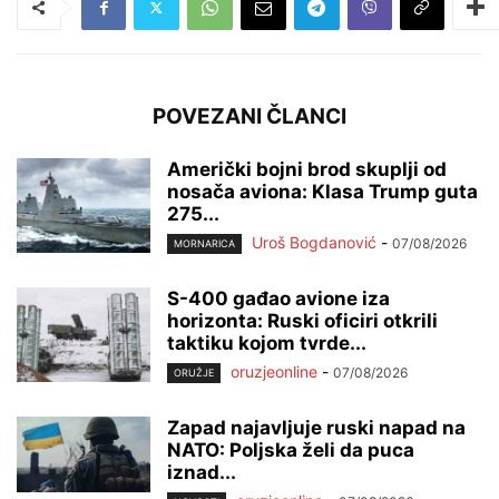
POVEZANI ČLANCI
Američki bojni brod skuplji od
nosača aviona: Klasa Trump guta
275...
Uroš Bogdanović
-
07/08/2026
MORNARICA
S-400 gađao avione iza
horizonta: Ruski oficiri otkrili
taktiku kojom tvrde...
oruzjeonline
-
07/08/2026
ORUŽJE
Zapad najavljuje ruski napad na
NATO: Poljska želi da puca
iznad...