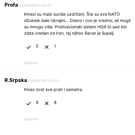
Profa
02/03/2026 U 03:27
Kinezi su malo suviše uzdržani. Šta su sve NATO
džukele dale Ukrajini… Dobro i ovo je vredno, ali mogli
su mnogo više. Protivavionski sistem HQ9 bi sad bio
zlata vredan za Iran, taj njihov Bavar je šupalj.
5
1
Odgovori
R.Srpska
01/03/2026 U 21:13
Kinez brat sve prati i osmatra.
8
8
Odgovori