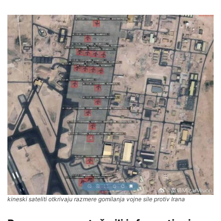
kineski sateliti otkrivaju razmere gomilanja vojne sile protiv Irana