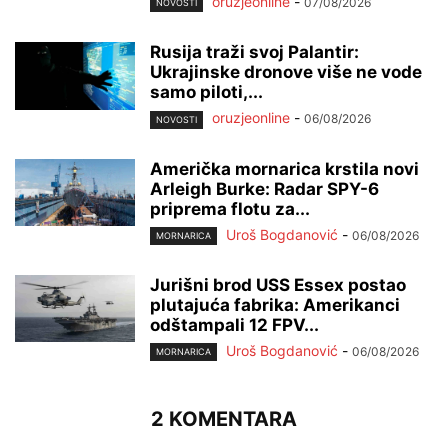
oruzjeonline
-
07/08/2026
NOVOSTI
Rusija traži svoj Palantir:
Ukrajinske dronove više ne vode
samo piloti,...
oruzjeonline
-
06/08/2026
NOVOSTI
Američka mornarica krstila novi
Arleigh Burke: Radar SPY-6
priprema flotu za...
Uroš Bogdanović
-
06/08/2026
MORNARICA
Jurišni brod USS Essex postao
plutajuća fabrika: Amerikanci
odštampali 12 FPV...
Uroš Bogdanović
-
06/08/2026
MORNARICA
2 KOMENTARA