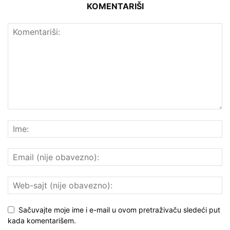
KOMENTARIŠI
Sačuvajte moje ime i e-mail u ovom pretraživaču sledeći put
kada komentarišem.