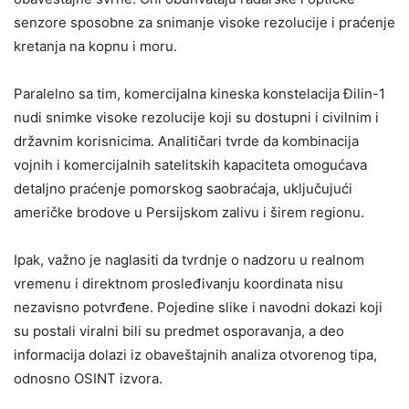
senzore sposobne za snimanje visoke rezolucije i praćenje
kretanja na kopnu i moru.
Paralelno sa tim, komercijalna kineska konstelacija Đilin-1
nudi snimke visoke rezolucije koji su dostupni i civilnim i
državnim korisnicima. Analitičari tvrde da kombinacija
vojnih i komercijalnih satelitskih kapaciteta omogućava
detaljno praćenje pomorskog saobraćaja, uključujući
američke brodove u Persijskom zalivu i širem regionu.
Ipak, važno je naglasiti da tvrdnje o nadzoru u realnom
vremenu i direktnom prosleđivanju koordinata nisu
nezavisno potvrđene. Pojedine slike i navodni dokazi koji
su postali viralni bili su predmet osporavanja, a deo
informacija dolazi iz obaveštajnih analiza otvorenog tipa,
odnosno OSINT izvora.