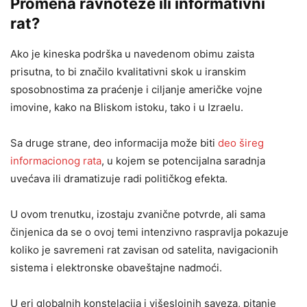
Promena ravnoteže ili informativni
rat?
Ako je kineska podrška u navedenom obimu zaista
prisutna, to bi značilo kvalitativni skok u iranskim
sposobnostima za praćenje i ciljanje američke vojne
imovine, kako na Bliskom istoku, tako i u Izraelu.
Sa druge strane, deo informacija može biti
deo šireg
informacionog rata
, u kojem se potencijalna saradnja
uvećava ili dramatizuje radi političkog efekta.
U ovom trenutku, izostaju zvanične potvrde, ali sama
činjenica da se o ovoj temi intenzivno raspravlja pokazuje
koliko je savremeni rat zavisan od satelita, navigacionih
sistema i elektronske obaveštajne nadmoći.
U eri globalnih konstelacija i višeslojnih saveza, pitanje