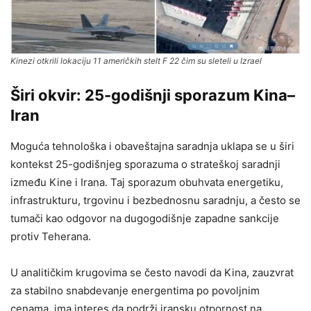
Kinezi otkrili lokaciju 11 američkih stelt F 22 čim su sleteli u Izrael
Širi okvir: 25-godišnji sporazum Kina–
Iran
Moguća tehnološka i obaveštajna saradnja uklapa se u širi
kontekst 25-godišnjeg sporazuma o strateškoj saradnji
između Kine i Irana. Taj sporazum obuhvata energetiku,
infrastrukturu, trgovinu i bezbednosnu saradnju, a često se
tumači kao odgovor na dugogodišnje zapadne sankcije
protiv Teherana.
U analitičkim krugovima se često navodi da Kina, zauzvrat
za stabilno snabdevanje energentima po povoljnim
cenama, ima interes da podrži iransku otpornost na