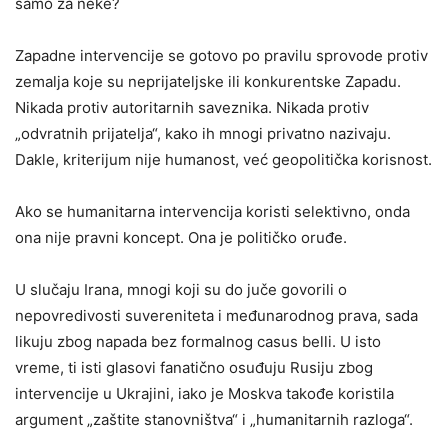
samo za neke?
Zapadne intervencije se gotovo po pravilu sprovode protiv
zemalja koje su neprijateljske ili konkurentske Zapadu.
Nikada protiv autoritarnih saveznika. Nikada protiv
„odvratnih prijatelja“, kako ih mnogi privatno nazivaju.
Dakle, kriterijum nije humanost, već geopolitička korisnost.
Ako se humanitarna intervencija koristi selektivno, onda
ona nije pravni koncept. Ona je političko oruđe.
U slučaju Irana, mnogi koji su do juče govorili o
nepovredivosti suvereniteta i međunarodnog prava, sada
likuju zbog napada bez formalnog casus belli. U isto
vreme, ti isti glasovi fanatično osuđuju Rusiju zbog
intervencije u Ukrajini, iako je Moskva takođe koristila
argument „zaštite stanovništva“ i „humanitarnih razloga“.