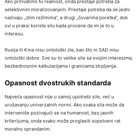
Ako prihvatimo tu realnost, onda prestaje potreba za
selektivnim moralizovanjem. Prestaje potreba da se jedni
nazivaju „zlim režimima“, a drugi „čuvarima poretka“, dok
svi u praksi koriste silu kada procene da im je to u
interesu.
Rusija ili Kina nisu ontološki zle, kao što ni SAD nisu
ontološki dobre. Sve su to velike sile sa svojim interesima,
bezbednosnim kalkulacijama i granicama strpljenja.
Opasnost dvostrukih standarda
Najveća opasnost nije u samoj upotrebi sile, već u
urušavanju univerzalnih normi. Ako svaka sila može da
interveniše pozivajući se na humanost, bez jasnih
kriterijuma, onda svako može proglasiti sopstveni rat
moralno opravdanim.