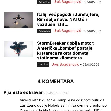
Uroš Bogdanović
-
05/08/2026
AVIJACIJA
Italiji već pogodili Jurofajtere,
Rim šalje nove: NATO širi
vazdušni štit...
Uroš Bogdanović
-
05/08/2026
AVIJACIJA
StormBreaker dobija motor:
Američka „bomba“ postaje
krstareća raketa dometa
stotinama kilometara
Uroš Bogdanović
-
05/08/2026
ORUŽJE
4 KOMENTARA
Pijanista ex Bravar
01/03/2026 U 17:10
Vikend ratnik guzonja Tramp je na odlicnom putu da
zasluzeno dobije Nobela za mir, sa ovim je prepljunuo
Obamu koji je bio Nobelovac zbog stvaranja ISIS-a.