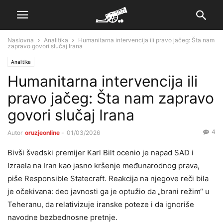
Naslovna
Analitika
Humanitarna intervencija ili pravo jačeg: Šta nam
zapravo govori slučaj Irana
Analitika
Humanitarna intervencija ili
pravo jačeg: Šta nam zapravo
govori slučaj Irana
4
Autor
oruzjeonline
-
01/03/2026
Bivši švedski premijer Karl Bilt ocenio je napad SAD i
Izraela na Iran kao jasno kršenje međunarodnog prava,
piše Responsible Statecraft. Reakcija na njegove reči bila
je očekivana: deo javnosti ga je optužio da „brani režim“ u
Teheranu, da relativizuje iranske poteze i da ignoriše
navodne bezbednosne pretnje.