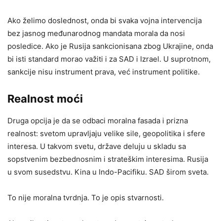
Ako želimo doslednost, onda bi svaka vojna intervencija
bez jasnog međunarodnog mandata morala da nosi
posledice. Ako je Rusija sankcionisana zbog Ukrajine, onda
bi isti standard morao važiti i za SAD i Izrael. U suprotnom,
sankcije nisu instrument prava, već instrument politike.
Realnost moći
Druga opcija je da se odbaci moralna fasada i prizna
realnost: svetom upravljaju velike sile, geopolitika i sfere
interesa. U takvom svetu, države deluju u skladu sa
sopstvenim bezbednosnim i strateškim interesima. Rusija
u svom susedstvu. Kina u Indo-Pacifiku. SAD širom sveta.
To nije moralna tvrdnja. To je opis stvarnosti.