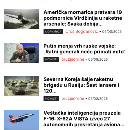
Američka mornarica pretvara 19
podmornica Virdžinija u raketne
arsenale: Svaka dobija...
Uroš Bogdanović
-
06/08/2026
MORNARICA
Putin menja vrh ruske vojske:
„Ratni generali neće primati mito“
oruzjeonline
-
06/08/2026
NOVOSTI
Severna Koreja šalje raketnu
brigadu u Rusiju: Šest lansera i
120...
oruzjeonline
-
05/08/2026
NOVOSTI
Veštačka inteligencija preuzela
F-16: X-62A VISTA izveo 27
autonomnih presretanja aviona...