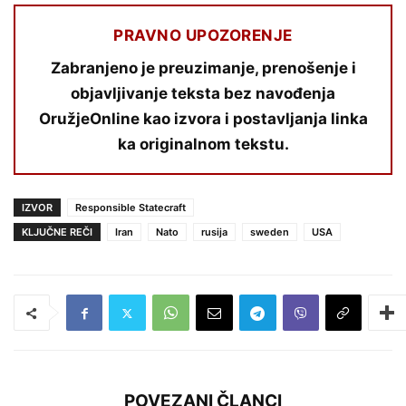
PRAVNO UPOZORENJE
Zabranjeno je preuzimanje, prenošenje i
objavljivanje teksta bez navođenja
OružjeOnline kao izvora i postavljanja linka
ka originalnom tekstu.
IZVOR
Responsible Statecraft
KLJUČNE REČI
Iran
Nato
rusija
sweden
USA
POVEZANI ČLANCI