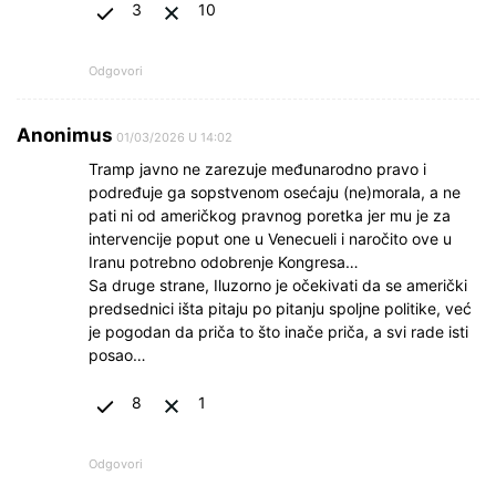
3
10
Odgovori
Anonimus
01/03/2026 U 14:02
Tramp javno ne zarezuje međunarodno pravo i
podređuje ga sopstvenom osećaju (ne)morala, a ne
pati ni od američkog pravnog poretka jer mu je za
intervencije poput one u Venecueli i naročito ove u
Iranu potrebno odobrenje Kongresa…
Sa druge strane, Iluzorno je očekivati da se američki
predsednici išta pitaju po pitanju spoljne politike, već
je pogodan da priča to što inače priča, a svi rade isti
posao…
8
1
Odgovori