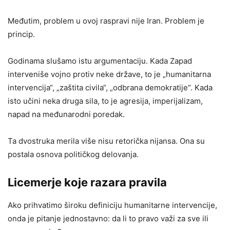
Međutim, problem u ovoj raspravi nije Iran. Problem je
princip.
Godinama slušamo istu argumentaciju. Kada Zapad
interveniše vojno protiv neke države, to je „humanitarna
intervencija“, „zaštita civila“, „odbrana demokratije“. Kada
isto učini neka druga sila, to je agresija, imperijalizam,
napad na međunarodni poredak.
Ta dvostruka merila više nisu retorička nijansa. Ona su
postala osnova političkog delovanja.
Licemerje koje razara pravila
Ako prihvatimo široku definiciju humanitarne intervencije,
onda je pitanje jednostavno: da li to pravo važi za sve ili