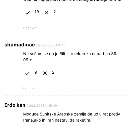
18
2
Odgovori
shumadinac
01/03/2026 U 16:10
Ne sećam se da je Bilt isto rekao za napad na SRJ
99te…
9
2
Odgovori
Erdo kan
01/03/2026 U 15:49
Moguce Sunitske Arapske zemlje da udju rat protiv
Irana,ako ih Iran nastavi da raketira.