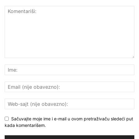
Sačuvajte moje ime i e-mail u ovom pretraživaču sledeći put
kada komentarišem.