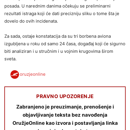
posada. U narednim danima očekuju se preliminarni
rezultati istraga koji će dati precizniju sliku o tome šta je
dovelo do ovih incidenata.
Za sada, ostaje konstatacija da su tri borbena aviona
izgubljena u roku od samo 24 časa, događaj koji će sigurno
biti analiziran i u stručnim i u vojnim krugovima širom
sveta.
oruzjeonline
PRAVNO UPOZORENJE
Zabranjeno je preuzimanje, prenošenje i
objavljivanje teksta bez navođenja
OružjeOnline kao izvora i postavljanja linka