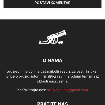
O NAMA
oruzjeonline.com je vaš najbolji resurs za vesti, kritike i
priče o oružju, istoriji, analitici i svim srodnim temama iz
oblasti naoružanja.
Kontaktirajte nas:
oruzjeonline@gmail.com
PRATITE NAS