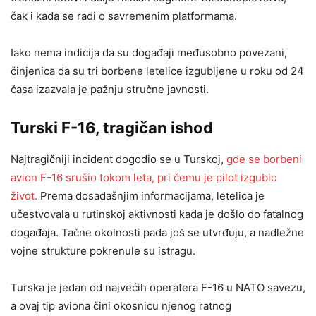
čak i kada se radi o savremenim platformama.
Iako nema indicija da su događaji međusobno povezani,
činjenica da su tri borbene letelice izgubljene u roku od 24
časa izazvala je pažnju stručne javnosti.
Turski F-16, tragičan ishod
Najtragičniji incident dogodio se u Turskoj,
gde se borbeni
avion F-16 srušio tokom leta, pri čemu je pilot izgubio
život.
Prema dosadašnjim informacijama, letelica je
učestvovala u rutinskoj aktivnosti kada je došlo do fatalnog
događaja. Tačne okolnosti pada još se utvrđuju, a nadležne
vojne strukture pokrenule su istragu.
Turska je jedan od najvećih operatera F-16 u NATO savezu,
a ovaj tip aviona čini okosnicu njenog ratnog