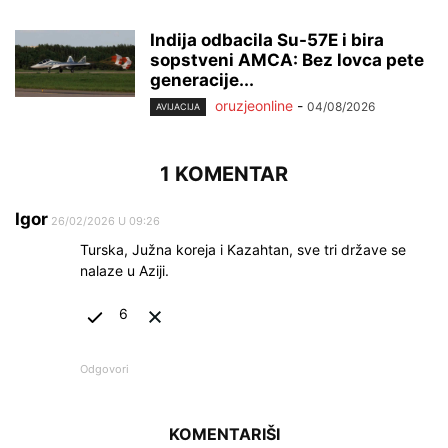
Indija odbacila Su-57E i bira
sopstveni AMCA: Bez lovca pete
generacije...
oruzjeonline
-
04/08/2026
AVIJACIJA
1 KOMENTAR
Igor
26/02/2026 U 09:26
Turska, Južna koreja i Kazahtan, sve tri države se
nalaze u Aziji.
6
Odgovori
KOMENTARIŠI