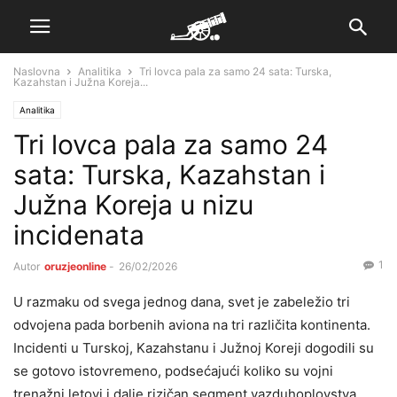
Naslovna
Analitika
Tri lovca pala za samo 24 sata: Turska,
Kazahstan i Južna Koreja...
Analitika
Tri lovca pala za samo 24
sata: Turska, Kazahstan i
Južna Koreja u nizu
incidenata
1
Autor
oruzjeonline
-
26/02/2026
U razmaku od svega jednog dana, svet je zabeležio tri
odvojena pada borbenih aviona na tri različita kontinenta.
Incidenti u Turskoj, Kazahstanu i Južnoj Koreji dogodili su
se gotovo istovremeno, podsećajući koliko su vojni
trenažni letovi i dalje rizičan segment vazduhoplovstva,