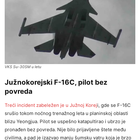
VKS Su-30SM u letu
Južnokorejski F-16C, pilot bez
povreda
Treći incident zabeležen je u Južnoj Korej
i, gde se F-16C
srušio tokom noćnog trenažnog leta u planinskoj oblasti
blizu Yeongjua. Pilot se uspešno katapultirao i ubrzo je
pronađen bez povreda. Nije bilo prijavljene štete među
civilima, a pad je izazvao manju šumsku vatru koja je brzo