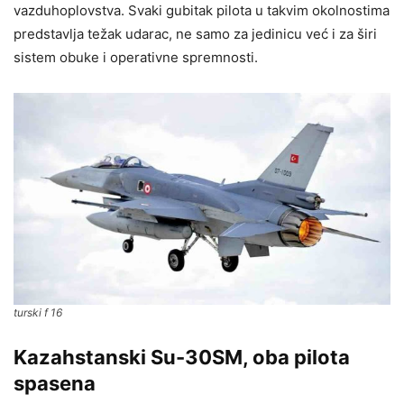
vazduhoplovstva. Svaki gubitak pilota u takvim okolnostima
predstavlja težak udarac, ne samo za jedinicu već i za širi
sistem obuke i operativne spremnosti.
turski f 16
Kazahstanski Su-30SM, oba pilota
spasena