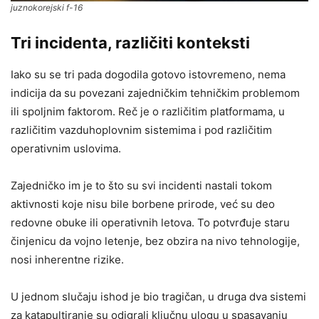
juznokorejski f-16
Tri incidenta, različiti konteksti
Iako su se tri pada dogodila gotovo istovremeno, nema
indicija da su povezani zajedničkim tehničkim problemom
ili spoljnim faktorom. Reč je o različitim platformama, u
različitim vazduhoplovnim sistemima i pod različitim
operativnim uslovima.
Zajedničko im je to što su svi incidenti nastali tokom
aktivnosti koje nisu bile borbene prirode, već su deo
redovne obuke ili operativnih letova. To potvrđuje staru
činjenicu da vojno letenje, bez obzira na nivo tehnologije,
nosi inherentne rizike.
U jednom slučaju ishod je bio tragičan, u druga dva sistemi
za katapultiranje su odigrali ključnu ulogu u spasavanju