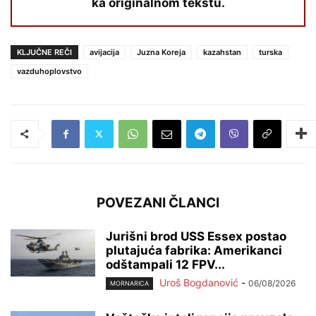
ka originalnom tekstu.
KLJUČNE REČI
avijacija
Juzna Koreja
kazahstan
turska
vazduhoplovstvo
POVEZANI ČLANCI
Jurišni brod USS Essex postao
plutajuća fabrika: Amerikanci
odštampali 12 FPV...
Uroš Bogdanović
-
06/08/2026
MORNARICA