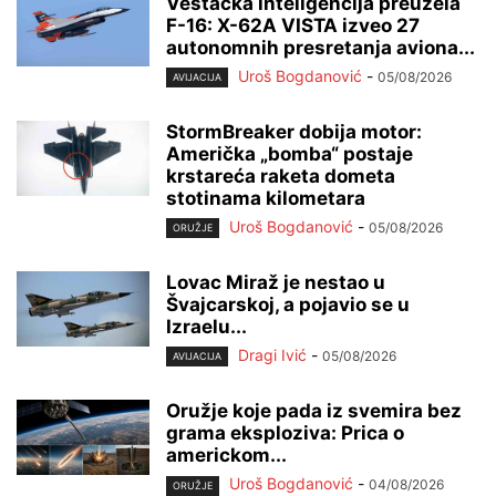
Veštačka inteligencija preuzela
F-16: X-62A VISTA izveo 27
autonomnih presretanja aviona...
Uroš Bogdanović
-
05/08/2026
AVIJACIJA
StormBreaker dobija motor:
Američka „bomba“ postaje
krstareća raketa dometa
stotinama kilometara
Uroš Bogdanović
-
05/08/2026
ORUŽJE
Lovac Miraž je nestao u
Švajcarskoj, a pojavio se u
Izraelu...
Dragi Ivić
-
05/08/2026
AVIJACIJA
Oružje koje pada iz svemira bez
grama eksploziva: Prica o
americkom...
Uroš Bogdanović
-
04/08/2026
ORUŽJE