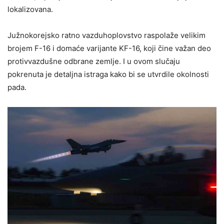
lokalizovana.
Južnokorejsko ratno vazduhoplovstvo raspolaže velikim
brojem F-16 i domaće varijante KF-16, koji čine važan deo
protivvazdušne odbrane zemlje. I u ovom slučaju
pokrenuta je detaljna istraga kako bi se utvrdile okolnosti
pada.