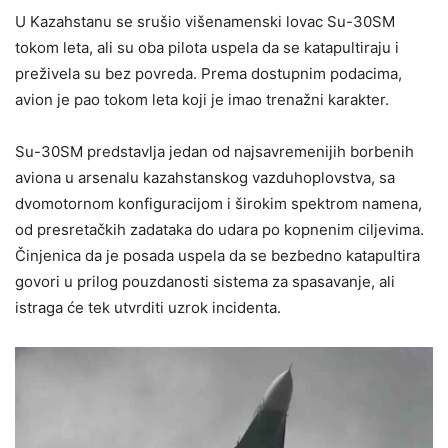
U Kazahstanu se srušio višenamenski lovac Su-30SM
tokom leta, ali su oba pilota uspela da se katapultiraju i
preživela su bez povreda. Prema dostupnim podacima,
avion je pao tokom leta koji je imao trenažni karakter.
Su-30SM predstavlja jedan od najsavremenijih borbenih
aviona u arsenalu kazahstanskog vazduhoplovstva, sa
dvomotornom konfiguracijom i širokim spektrom namena,
od presretačkih zadataka do udara po kopnenim ciljevima.
Činjenica da je posada uspela da se bezbedno katapultira
govori u prilog pouzdanosti sistema za spasavanje, ali
istraga će tek utvrditi uzrok incidenta.