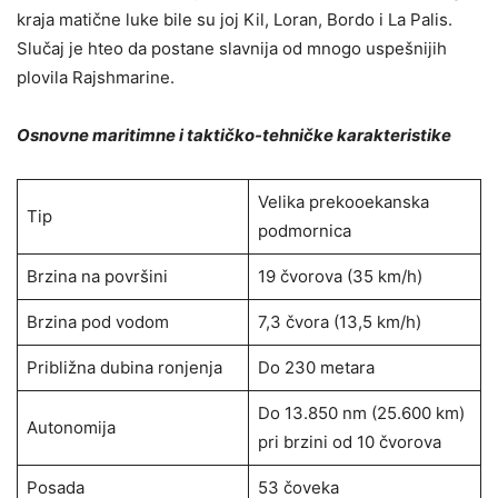
kraja matične luke bile su joj Kil, Loran, Bordo i La Palis.
Slučaj je hteo da postane slavnija od mnogo uspešnijih
plovila Rajshmarine.
Osnovne maritimne i taktičko-tehničke karakteristike
Velika prekooekanska
Tip
podmornica
Brzina na površini
19 čvorova (35 km/h)
Brzina pod vodom
7,3 čvora (13,5 km/h)
Približna dubina ronjenja
Do 230 metara
Do 13.850 nm (25.600 km)
Autonomija
pri brzini od 10 čvorova
Posada
53 čoveka