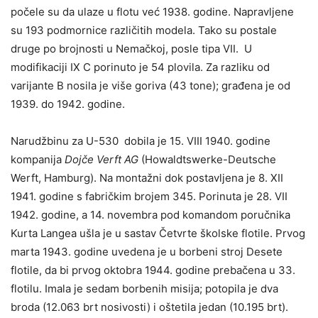
počele su da ulaze u flotu već 1938. godine. Napravljene
su 193 podmornice različitih modela. Tako su postale
druge po brojnosti u Nemačkoj, posle tipa VII. U
modifikaciji IX C porinuto je 54 plovila. Za razliku od
varijante B nosila je više goriva (43 tone); građena je od
1939. do 1942. godine.
Narudžbinu za U-530 dobila je 15. VIII 1940. godine
kompanija
Dojče Verft AG
(Howaldtswerke-Deutsche
Werft, Hamburg). Na montažni dok postavljena je 8. XII
1941. godine s fabričkim brojem 345. Porinuta je 28. VII
1942. godine, a 14. novembra pod komandom poručnika
Kurta Langea ušla je u sastav Četvrte školske flotile. Prvog
marta 1943. godine uvedena je u borbeni stroj Desete
flotile, da bi prvog oktobra 1944. godine prebačena u 33.
flotilu. Imala je sedam borbenih misija; potopila je dva
broda (12.063 brt nosivosti) i oštetila jedan (10.195 brt).