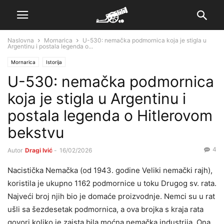
Naslovna
Mornarica
U-530: nemačka podmornica koja je stigla u
Argentinu i postala legenda o...
Mornarica
Istorija
U-530: nemačka podmornica
koja je stigla u Argentinu i
postala legenda o Hitlerovom
bekstvu
4
Autor
Dragi Ivić
-
16/02/2026
Nacistička Nemačka (od 1943. godine Veliki nemački rajh),
koristila je ukupno 1162 podmornice u toku Drugog sv. rata.
Najveći broj njih bio je domaće proizvodnje. Nemci su u rat
ušli sa šezdesetak podmornica, a ova brojka s kraja rata
govori koliko je zaista bila moćna nemačka industrija. Ona