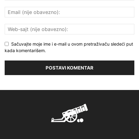
Sačuvajte moje ime i e-mail u ovom pretraživaču sledeći put
kada komentarišem.