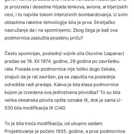
je proizvela i desetine hiljada tenkova, aviona, artiljerijskih
cevi, i to najviše tokom intenzivnih bombardovanja. U svim
oblastima raketne tehnologije bila je prva. Streljačko
naoružanje da i ne spominjemo. Zbog čega je baš ova
podmornica zaslužila posebnu priču?
Često spominjan, poslednji vojnik sila Osovine (Japanac)
predao se 18. XII 1974. godine, 29 godina po završetku
rata. Posada ove podmornice nije toliko dugo čekala,
znajući da je rat završen, pa se zaputila na poslednje
odredište radi predaje. Kakva je bila klasa podmornice
kojom je izvedena ova jedinstvena plovidba? To su bila
velika okeanska plovila opšte oznake IX, dok je sama U-
530 bila modifikacija
IX C/40
.
To je bila treća modifikacija, od ukupno sedam.
Projektovanje je počelo 1935. godine, a prve podmornice