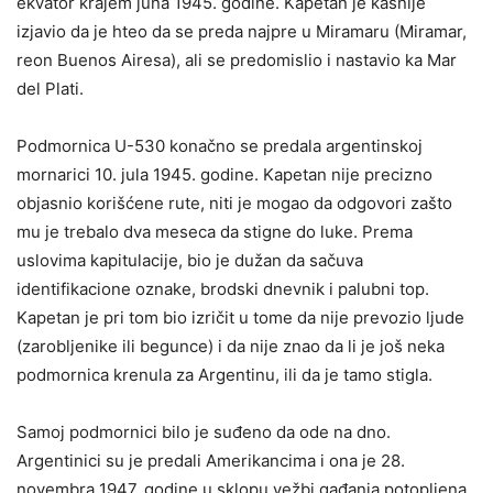
ekvator krajem juna 1945. godine. Kapetan je kasnije
izjavio da je hteo da se preda najpre u Miramaru (Miramar,
reon Buenos Airesa), ali se predomislio i nastavio ka Mar
del Plati.
Podmornica U-530 konačno se predala argentinskoj
mornarici 10. jula 1945. godine. Kapetan nije precizno
objasnio korišćene rute, niti je mogao da odgovori zašto
mu je trebalo dva meseca da stigne do luke. Prema
uslovima kapitulacije, bio je dužan da sačuva
identifikacione oznake, brodski dnevnik i palubni top.
Kapetan je pri tom bio izričit u tome da nije prevozio ljude
(zarobljenike ili begunce) i da nije znao da li je još neka
podmornica krenula za Argentinu, ili da je tamo stigla.
Samoj podmornici bilo je suđeno da ode na dno.
Argentinici su je predali Amerikancima i ona je 28.
novembra 1947. godine u sklopu vežbi gađanja potopljena