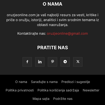
O NAMA
oruzjeonline.com je vaš najbolji resurs za vesti, kritike i
priče o oružju, istoriji, analitici i svim srodnim temama iz
oblasti naoružanja.
Kontaktirajte nas:
oruzjeonline@gmail.com
PRATITE NAS
O nama
Sarađujte s nama
Predlozi i sugestije
Politika privatnosti
Politika korišćenja sadržaja
Newsletter
Mapa sajta
Podržite nas