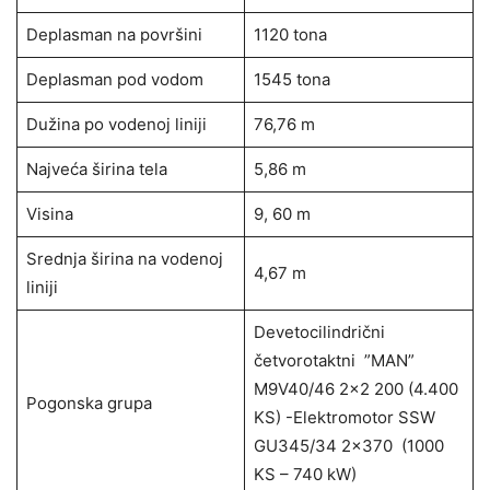
Deplasman na površini
1120 tona
Deplasman pod vodom
1545 tona
Dužina po vodenoj liniji
76,76 m
Najveća širina tela
5,86 m
Visina
9, 60 m
Srednja širina na vodenoj
4,67 m
liniji
Devetocilindrični
četvorotaktni ”MAN”
M9V40/46 2×2 200 (4.400
Pogonska grupa
KS) -Elektromotor SSW
GU345/34 2×370 (1000
KS – 740 kW)