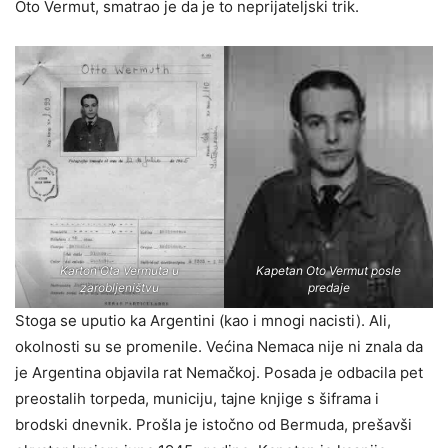
Oto Vermut, smatrao je da je to neprijateljski trik.
Karton Ota Vermuta u
Kapetan Oto Vermut posle
zarobljeništvu
predaje
Stoga se uputio ka Argentini (kao i mnogi nacisti). Ali,
okolnosti su se promenile. Većina Nemaca nije ni znala da
je Argentina objavila rat Nemačkoj. Posada je odbacila pet
preostalih torpeda, municiju, tajne knjige s šiframa i
brodski dnevnik. Prošla je istočno od Bermuda, prešavši