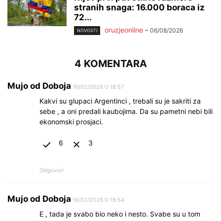
stranih snaga: 16.000 boraca iz
72...
oruzjeonline
-
06/08/2026
NOVOSTI
4 KOMENTARA
Mujo od Doboja
16/02/2026 U 18:57
Kakvi su glupaci Argentinci , trebali su je sakriti za
sebe , a oni predali kaubojima. Da su pametni nebi bili
ekonomski prosjaci.
6
3
Odgovori
Mujo od Doboja
16/02/2026 U 18:54
E , tada je svabo bio neko i nesto. Svabe su u tom