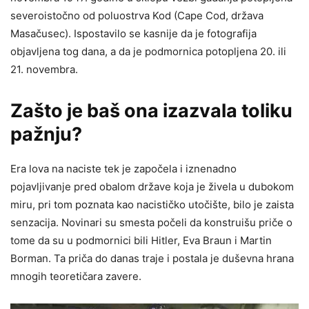
severoistočno od poluostrva Kod (Cape Cod, država
Masačusec). Ispostavilo se kasnije da je fotografija
objavljena tog dana, a da je podmornica potopljena 20. ili
21. novembra.
Zašto je baš ona izazvala toliku
pažnju?
Era lova na naciste tek je započela i iznenadno
pojavljivanje pred obalom države koja je živela u dubokom
miru, pri tom poznata kao nacističko utočište, bilo je zaista
senzacija. Novinari su smesta počeli da konstruišu priče o
tome da su u podmornici bili Hitler, Eva Braun i Martin
Borman. Ta priča do danas traje i postala je duševna hrana
mnogih teoretičara zavere.