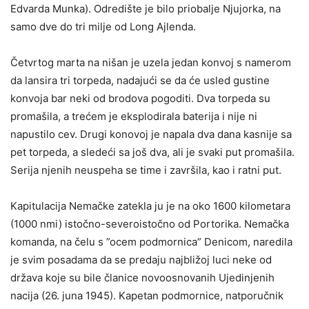
Edvarda Munka). Odredište je bilo priobalje Njujorka, na
samo dve do tri milje od Long Ajlenda.
Četvrtog marta na nišan je uzela jedan konvoj s namerom
da lansira tri torpeda, nadajući se da će usled gustine
konvoja bar neki od brodova pogoditi. Dva torpeda su
promašila, a trećem je eksplodirala baterija i nije ni
napustilo cev. Drugi konovoj je napala dva dana kasnije sa
pet torpeda, a sledeći sa još dva, ali je svaki put promašila.
Serija njenih neuspeha se time i završila, kao i ratni put.
Kapitulacija Nemačke zatekla ju je na oko 1600 kilometara
(1000 nmi) istočno-severoistočno od Portorika. Nemačka
komanda, na čelu s ”ocem podmornica” Denicom, naredila
je svim posadama da se predaju najbližoj luci neke od
država koje su bile članice novoosnovanih Ujedinjenih
nacija (26. juna 1945). Kapetan podmornice, natporučnik