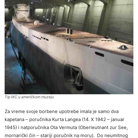
Tip IXC u američkom muzeju
Za vreme svoje borbene upotrebe imala je samo dva
kapetana – poručnika Kurta Langea (14. X 1942 – januar
1945) i natporučnika Ota Vermuta (Oberleutnant zur See,
mornarički čin – stariji poručnik na moru). Do neumitnog