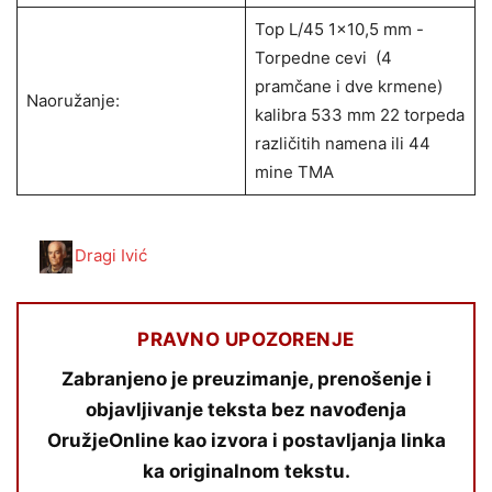
Top L/45 1×10,5 mm -
Torpedne cevi (4
pramčane i dve krmene)
Naoružanje:
kalibra 533 mm 22 torpeda
različitih namena ili 44
mine TMA
Dragi Ivić
PRAVNO UPOZORENJE
Zabranjeno je preuzimanje, prenošenje i
objavljivanje teksta bez navođenja
OružjeOnline kao izvora i postavljanja linka
ka originalnom tekstu.