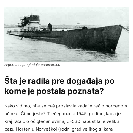
Argentinci pregledaju podmornicu
Šta je radila pre događaja po
kome je postala poznata?
Kako vidimo, nije se baš proslavila kada je reč o borbenom
učinku. Čime jeste? Trećeg marta 1945. godine, kada je
kraj rata bio očigledan svima, U-530 napustila je veliku
bazu Horten u Norveškoj (rodni grad velikog slikara