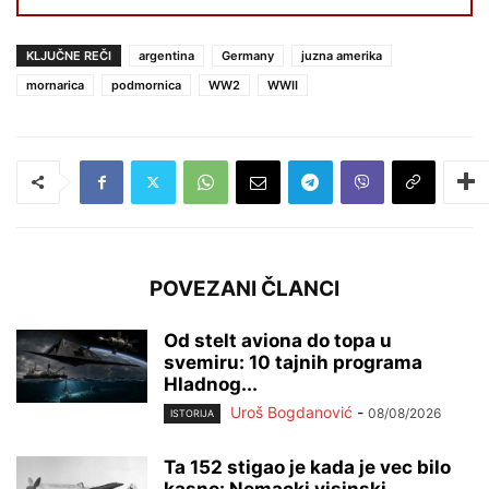
KLJUČNE REČI
argentina
Germany
juzna amerika
mornarica
podmornica
WW2
WWII
POVEZANI ČLANCI
Od stelt aviona do topa u
svemiru: 10 tajnih programa
Hladnog...
Uroš Bogdanović
-
08/08/2026
ISTORIJA
Ta 152 stigao je kada je vec bilo
kasno: Nemacki visinski...