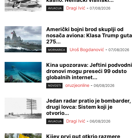
Dragi Ivić
-
07/08/2026
AVIJACIJA
Američki bojni brod skuplji od
nosača aviona: Klasa Trump guta
275...
Uroš Bogdanović
-
07/08/2026
MORNARICA
Kina upozorava: Jeftini podvodni
dronovi mogu preseći 99 odsto
globalnih internet...
oruzjeonline
-
06/08/2026
NOVOSTI
Jedan radar pratio je bombarder,
drugi lovca: Sistem koji je
otvorio...
Dragi Ivić
-
06/08/2026
AVIJACIJA
Kijev prvi put otkrio razmere