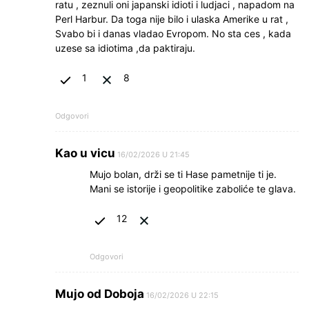
ratu , zeznuli oni japanski idioti i ludjaci , napadom na
Perl Harbur. Da toga nije bilo i ulaska Amerike u rat ,
Svabo bi i danas vladao Evropom. No sta ces , kada
uzese sa idiotima ,da paktiraju.
1
8
Odgovori
Kao u vicu
16/02/2026 U 21:45
Mujo bolan, drži se ti Hase pametnije ti je.
Mani se istorije i geopolitike zaboliće te glava.
12
Odgovori
Mujo od Doboja
16/02/2026 U 22:15