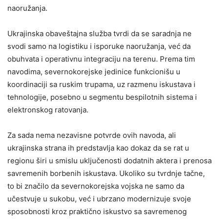
naoružanja.
Ukrajinska obaveštajna služba tvrdi da se saradnja ne
svodi samo na logistiku i isporuke naoružanja, već da
obuhvata i operativnu integraciju na terenu. Prema tim
navodima, severnokorejske jedinice funkcionišu u
koordinaciji sa ruskim trupama, uz razmenu iskustava i
tehnologije, posebno u segmentu bespilotnih sistema i
elektronskog ratovanja.
Za sada nema nezavisne potvrde ovih navoda, ali
ukrajinska strana ih predstavlja kao dokaz da se rat u
regionu širi u smislu uključenosti dodatnih aktera i prenosa
savremenih borbenih iskustava. Ukoliko su tvrdnje tačne,
to bi značilo da severnokorejska vojska ne samo da
učestvuje u sukobu, već i ubrzano modernizuje svoje
sposobnosti kroz praktično iskustvo sa savremenog