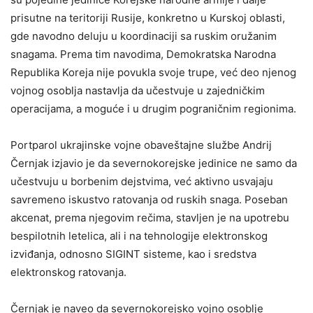
prisutne na teritoriji Rusije, konkretno u Kurskoj oblasti,
gde navodno deluju u koordinaciji sa ruskim oružanim
snagama. Prema tim navodima, Demokratska Narodna
Republika Koreja nije povukla svoje trupe, već deo njenog
vojnog osoblja nastavlja da učestvuje u zajedničkim
operacijama, a moguće i u drugim pograničnim regionima.
Portparol ukrajinske vojne obaveštajne službe Andrij
Černjak izjavio je da severnokorejske jedinice ne samo da
učestvuju u borbenim dejstvima, već aktivno usvajaju
savremeno iskustvo ratovanja od ruskih snaga. Poseban
akcenat, prema njegovim rečima, stavljen je na upotrebu
bespilotnih letelica, ali i na tehnologije elektronskog
izviđanja, odnosno SIGINT sisteme, kao i sredstva
elektronskog ratovanja.
Černjak je naveo da severnokorejsko vojno osoblje