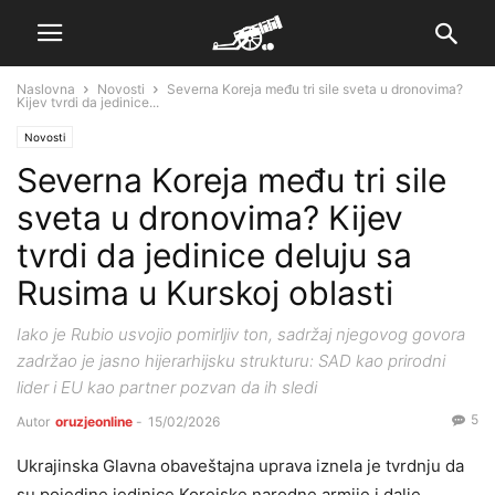
Naslovna
Novosti
Severna Koreja među tri sile sveta u dronovima?
Kijev tvrdi da jedinice...
Novosti
Severna Koreja među tri sile
sveta u dronovima? Kijev
tvrdi da jedinice deluju sa
Rusima u Kurskoj oblasti
Iako je Rubio usvojio pomirljiv ton, sadržaj njegovog govora
zadržao je jasno hijerarhijsku strukturu: SAD kao prirodni
lider i EU kao partner pozvan da ih sledi
5
Autor
oruzjeonline
-
15/02/2026
Ukrajinska Glavna obaveštajna uprava iznela je tvrdnju da
su pojedine jedinice Korejske narodne armije i dalje