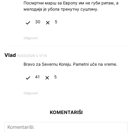
Посмртни марш за Европу им не губи ритам, а
мелодија је убола тренутну суштину.
30
5
Odgovori
Vlad
15/02/2026 U 17:14
Bravo za Severnu Koreju. Pametni uče na vreme.
41
5
Odgovori
KOMENTARIŠI