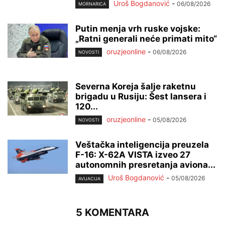
Uroš Bogdanović
-
06/08/2026
MORNARICA
Putin menja vrh ruske vojske:
„Ratni generali neće primati mito“
oruzjeonline
-
06/08/2026
NOVOSTI
Severna Koreja šalje raketnu
brigadu u Rusiju: Šest lansera i
120...
oruzjeonline
-
05/08/2026
NOVOSTI
Veštačka inteligencija preuzela
F-16: X-62A VISTA izveo 27
autonomnih presretanja aviona...
Uroš Bogdanović
-
05/08/2026
AVIJACIJA
5 KOMENTARA