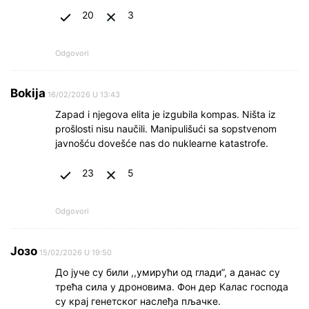
20
3
Odgovori
Bokija
16/02/2026 U 13:43
Zapad i njegova elita je izgubila kompas. Ništa iz
prošlosti nisu naučili. Manipulišući sa sopstvenom
javnošću dovešće nas do nuklearne katastrofe.
23
5
Odgovori
Јозо
15/02/2026 U 19:50
До јуче су били ,,умирући од глади”, а данас су
трећа сила у дроновима. Фон дер Калас господа
су крај генетског наслеђа пљачке.