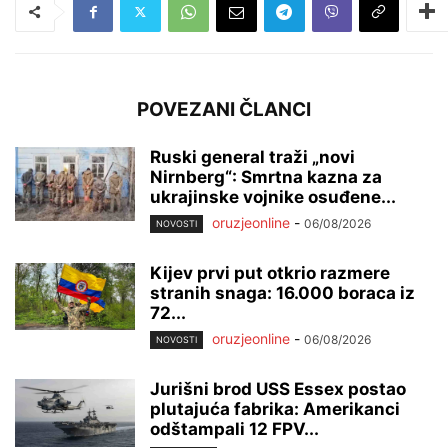
POVEZANI ČLANCI
Ruski general traži „novi
Nirnberg“: Smrtna kazna za
ukrajinske vojnike osuđene...
oruzjeonline
-
06/08/2026
NOVOSTI
Kijev prvi put otkrio razmere
stranih snaga: 16.000 boraca iz
72...
oruzjeonline
-
06/08/2026
NOVOSTI
Jurišni brod USS Essex postao
plutajuća fabrika: Amerikanci
odštampali 12 FPV...