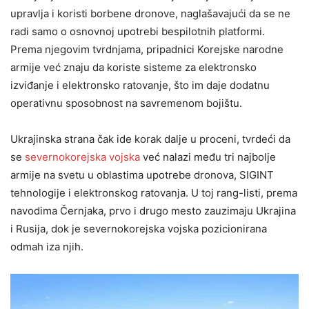
upravlja i koristi borbene dronove, naglašavajući da se ne
radi samo o osnovnoj upotrebi bespilotnih platformi.
Prema njegovim tvrdnjama, pripadnici Korejske narodne
armije već znaju da koriste sisteme za elektronsko
izviđanje i elektronsko ratovanje, što im daje dodatnu
operativnu sposobnost na savremenom bojištu.
Ukrajinska strana čak ide korak dalje u proceni, tvrdeći da
se
severnokorejska vojska
već nalazi među tri najbolje
armije na svetu u oblastima upotrebe dronova, SIGINT
tehnologije i elektronskog ratovanja. U toj rang-listi, prema
navodima Černjaka, prvo i drugo mesto zauzimaju Ukrajina
i Rusija, dok je severnokorejska vojska pozicionirana
odmah iza njih.