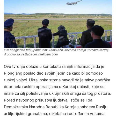
kim nadgledao test „pametnih“ kamikaza. severna koreja ubrzava razvoj
dronova sa veštačkom inteligencijom
Ove tvrdnje dolaze u kontekstu ranijih informacija da je
Pjongjang poslao deo svojih jedinica kako bi pomogao
ruskoj vojsci. Ukrajinska strana navodi da je takva podrška
doprinela ruskim operacijama u Kurskoj oblasti, koje su
imale za cilj potiskivanje ukrajinskih snaga sa tog prostora.
Pored navodnog prisustva ljudstva, ističe se i da
Demokratska Narodna Republika Koreja snabdeva Rusiju
artiljerijskim granatama, raketama i određenim vrstama