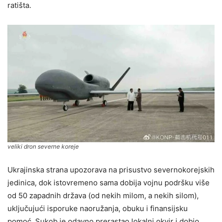
ratišta.
veliki dron severne koreje
Ukrajinska strana upozorava na prisustvo severnokorejskih
jedinica, dok istovremeno sama dobija vojnu podršku više
od 50 zapadnih država (od nekih milom, a nekih silom),
uključujući isporuke naoružanja, obuku i finansijsku
pomoć. Sukob je odavno prerastao lokalni okvir i dobio