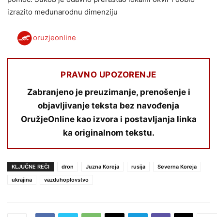
izrazito međunarodnu dimenziju
oruzjeonline
PRAVNO UPOZORENJE
Zabranjeno je preuzimanje, prenošenje i
objavljivanje teksta bez navođenja
OružjeOnline kao izvora i postavljanja linka
ka originalnom tekstu.
KLJUČNE REČI
dron
Juzna Koreja
rusija
Severna Koreja
ukrajina
vazduhoplovstvo