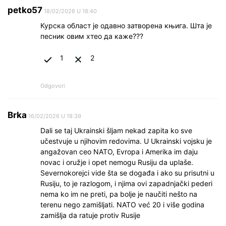
petko57
18/02/2026 U 18:40
Курска област је одавно затворена књига. Шта је
песник овим хтео да каже???
1
2
Odgovori
Brka
16/02/2026 U 18:39
Dali se taj Ukrainski šljam nekad zapita ko sve
učestvuje u njihovim redovima. U Ukrainski vojsku je
angažovan ceo NATO, Evropa i Amerika im daju
novac i oružje i opet nemogu Rusiju da uplaše.
Severnokorejci vide šta se događa i ako su prisutni u
Rusiju, to je razlogom, i njima ovi zapadnjački pederi
nema ko im ne preti, pa bolje je naučiti nešto na
terenu nego zamišljati. NATO već 20 i više godina
zamišlja da ratuje protiv Rusije