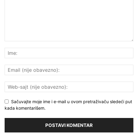
Sačuvajte moje ime i e-mail u ovom pretraživaču sledeći put
kada komentarišem.