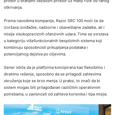
prodor u branjeni vazdušni prostor uz manji rizik od ranog
otkrivanja.
Prema navodima kompanije, Razor SRC 100 moći će da
izvršava izviđačke, nadzorne i obaveštajne zadatke, ali i
misije visokopreciznih ofanzivnih udara. Time se svrstava
u kategoriju višefunkcionalnih bespilotnih sistema koji
kombinuju sposobnosti prikupljanja podataka i
potencijalnog dejstva po ciljevima.
Sener ističe da je platforma koncipirana kao fleksibilno i
direktno rešenje, sposobno da se prilagodi zahtevima
okruženja koje se brzo menja. U praksi, to znači da bi
sistem mogao biti prilagođavan različitim operativnim
potrebama, u zavisnosti od zahteva korisnika i tipa misije.