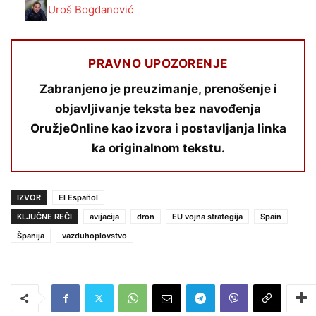
Uroš Bogdanović
PRAVNO UPOZORENJE
Zabranjeno je preuzimanje, prenošenje i
objavljivanje teksta bez navođenja
OružjeOnline kao izvora i postavljanja linka
ka originalnom tekstu.
IZVOR
El Español
KLJUČNE REČI
avijacija
dron
EU vojna strategija
Spain
Španija
vazduhoplovstvo