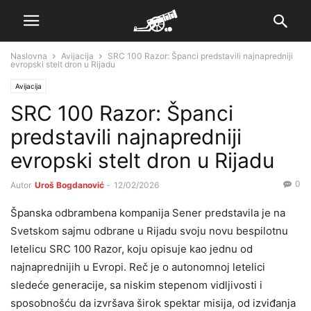
Naslovna
Avijacija
SRC 100 Razor: Španci predstavili najnapredniji
evropski stelt dron u Rijadu
Avijacija
SRC 100 Razor: Španci
predstavili najnapredniji
evropski stelt dron u Rijadu
0
Autor
Uroš Bogdanović
-
12/02/2026
Španska odbrambena kompanija Sener predstavila je na
Svetskom sajmu odbrane u Rijadu svoju novu bespilotnu
letelicu SRC 100 Razor, koju opisuje kao jednu od
najnaprednijih u Evropi. Reč je o autonomnoj letelici
sledeće generacije, sa niskim stepenom vidljivosti i
sposobnošću da izvršava širok spektar misija, od izviđanja