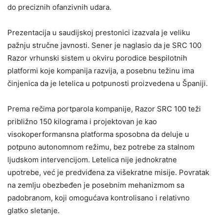
do preciznih ofanzivnih udara.
Prezentacija u saudijskoj prestonici izazvala je veliku
pažnju stručne javnosti. Sener je naglasio da je SRC 100
Razor vrhunski sistem u okviru porodice bespilotnih
platformi koje kompanija razvija, a posebnu težinu ima
činjenica da je letelica u potpunosti proizvedena u Španiji.
Prema rečima portparola kompanije, Razor SRC 100 teži
približno 150 kilograma i projektovan je kao
visokoperformansna platforma sposobna da deluje u
potpuno autonomnom režimu, bez potrebe za stalnom
ljudskom intervencijom. Letelica nije jednokratne
upotrebe, već je predviđena za višekratne misije. Povratak
na zemlju obezbeđen je posebnim mehanizmom sa
padobranom, koji omogućava kontrolisano i relativno
glatko sletanje.