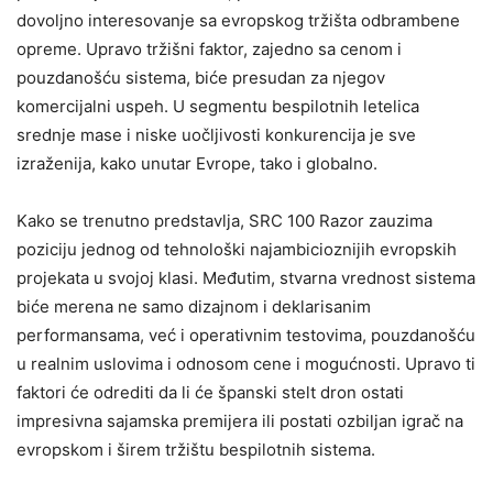
dovoljno interesovanje sa evropskog tržišta odbrambene
opreme. Upravo tržišni faktor, zajedno sa cenom i
pouzdanošću sistema, biće presudan za njegov
komercijalni uspeh. U segmentu bespilotnih letelica
srednje mase i niske uočljivosti konkurencija je sve
izraženija, kako unutar Evrope, tako i globalno.
Kako se trenutno predstavlja, SRC 100 Razor zauzima
poziciju jednog od tehnološki najambicioznijih evropskih
projekata u svojoj klasi. Međutim, stvarna vrednost sistema
biće merena ne samo dizajnom i deklarisanim
performansama, već i operativnim testovima, pouzdanošću
u realnim uslovima i odnosom cene i mogućnosti. Upravo ti
faktori će odrediti da li će španski stelt dron ostati
impresivna sajamska premijera ili postati ozbiljan igrač na
evropskom i širem tržištu bespilotnih sistema.