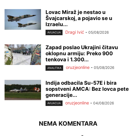
Lovac Miraž je nestao u
Švajcarskoj, a pojavio se u
Izraelu...
Dragi Ivić
-
05/08/2026
AVIJACIJA
Zapad poslao Ukrajini čitavu
oklopnu armiju: Preko 900
tenkova i 1.300...
oruzjeonline
-
05/08/2026
ANALITIKA
Indija odbacila Su-57E i bira
sopstveni AMCA: Bez lovca pete
generacije...
oruzjeonline
-
04/08/2026
AVIJACIJA
NEMA KOMENTARA