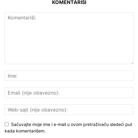
KOMENTARIŠI
Sačuvajte moje ime i e-mail u ovom pretraživaču sledeći put
kada komentarišem.