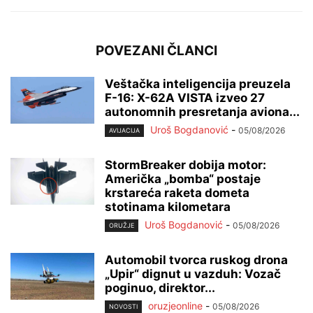
POVEZANI ČLANCI
Veštačka inteligencija preuzela
F-16: X-62A VISTA izveo 27
autonomnih presretanja aviona...
Uroš Bogdanović
-
05/08/2026
AVIJACIJA
StormBreaker dobija motor:
Američka „bomba“ postaje
krstareća raketa dometa
stotinama kilometara
Uroš Bogdanović
-
05/08/2026
ORUŽJE
Automobil tvorca ruskog drona
„Upir“ dignut u vazduh: Vozač
poginuo, direktor...
oruzjeonline
-
05/08/2026
NOVOSTI