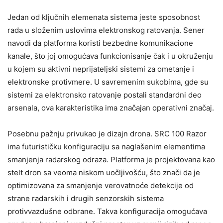
Jedan od ključnih elemenata sistema jeste sposobnost
rada u složenim uslovima elektronskog ratovanja. Sener
navodi da platforma koristi bezbedne komunikacione
kanale, što joj omogućava funkcionisanje čak i u okruženju
u kojem su aktivni neprijateljski sistemi za ometanje i
elektronske protivmere. U savremenim sukobima, gde su
sistemi za elektronsko ratovanje postali standardni deo
arsenala, ova karakteristika ima značajan operativni značaj.
Posebnu pažnju privukao je dizajn drona. SRC 100 Razor
ima futurističku konfiguraciju sa naglašenim elementima
smanjenja radarskog odraza. Platforma je projektovana kao
stelt dron sa veoma niskom uočljivošću, što znači da je
optimizovana za smanjenje verovatnoće detekcije od
strane radarskih i drugih senzorskih sistema
protivvazdušne odbrane. Takva konfiguracija omogućava